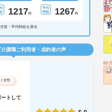
1217
1267
円
円
月収・平均時給を算出
ビ介護職
ご利用者・成約者の声
代
|
女性
ポートして