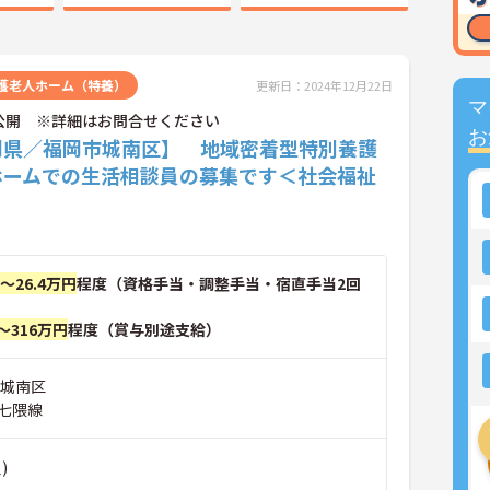
護老人ホーム（特養）
更新日：2024年12月22日
マ
公開 ※詳細はお問合せください
お
岡県／福岡市城南区】 地域密着型特別養護
ホームでの生活相談員の募集です＜社会福祉
円～26.4万円
程度（資格手当・調整手当・宿直手当2回
～316万円
程度（賞与別途支給）
市城南区
七隈線
)