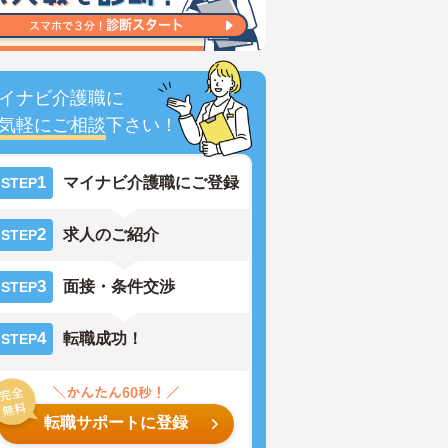
イナビ介護職に
気軽にご相談
下さい！
1
マイナビ介護職にご登録
STEP
2
求人のご紹介
STEP
3
面接・条件交渉
STEP
4
転職成功！
STEP
転職サポートに登録