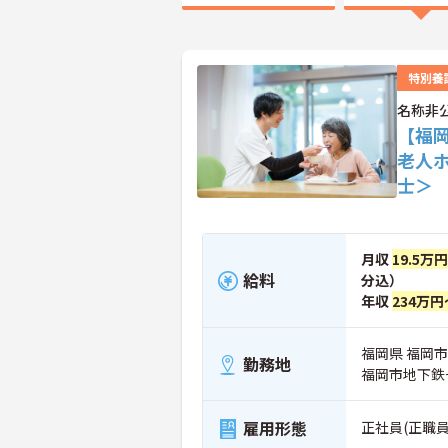
特別養
名称非
【福
老人
士＞
月収
19.5万
給料
分込）
年収
234万円
福岡県 福岡
勤務地
福岡市地下鉄
雇用形態
正社員(正職員