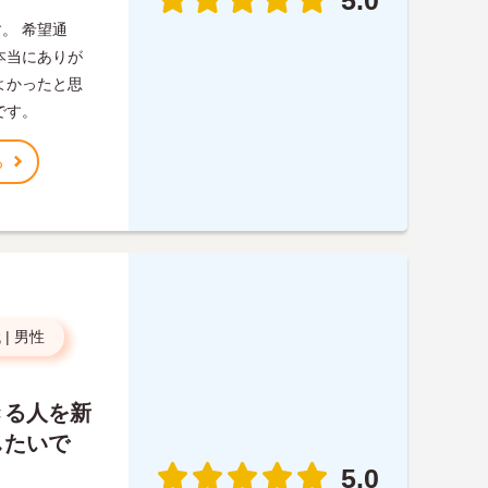
5.0
。 希望通
本当にありが
よかったと思
です。
る
代
|
男性
きる人を新
したいで
5.0