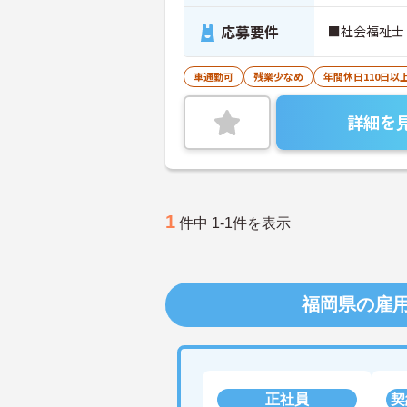
応募要件
■社会福祉士
車通勤可
残業少なめ
年間休日110日以
詳細を
1
件中 1-1件を表示
福岡県の雇
正社員
契