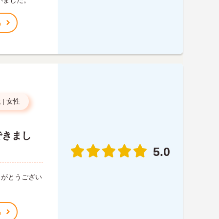
いました。
る
代
|
女性
できまし
5.0
りがとうござい
る