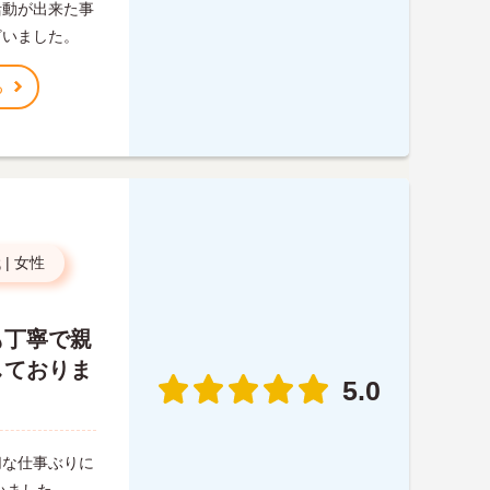
活動が出来た事
ざいました。
る
代
|
女性
も丁寧で親
しておりま
5.0
切な仕事ぶりに