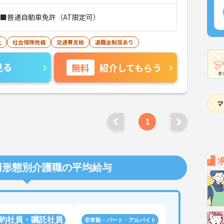
 ■普通自動車免許（AT限定可）
上
社会保険完備
交通費支給
退職金制度あり
見る
無料
紹介してもらう
1
用形態別介護職の平均給与
約社員・嘱託社員
非常勤・パート・アルバイト