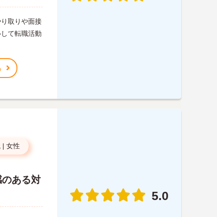
やり取りや面接
心して転職活動
る
代
|
女性
感のある対
5.0