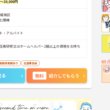
円～20,000円
市城南区
七隈線
ト・アルバイト
任者研修又はホームヘルパー2級以上の資格をお持ち
休暇取得実績あり
交通費支給
見る
無料
紹介してもらう