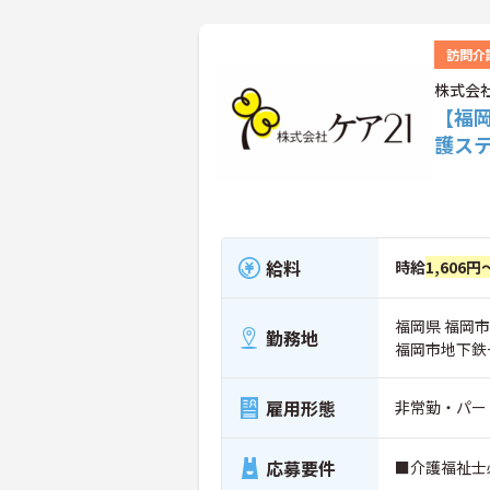
訪問介
株式会
【福
護ス
給料
時給
1,606円
福岡県 福岡市
勤務地
福岡市地下鉄
雇用形態
非常勤・パー
応募要件
■介護福祉士