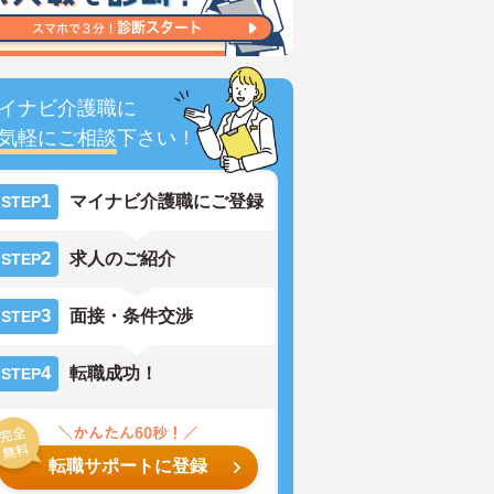
イナビ介護職に
気軽にご相談
下さい！
1
マイナビ介護職にご登録
STEP
2
求人のご紹介
STEP
3
面接・条件交渉
STEP
4
転職成功！
STEP
転職サポートに登録