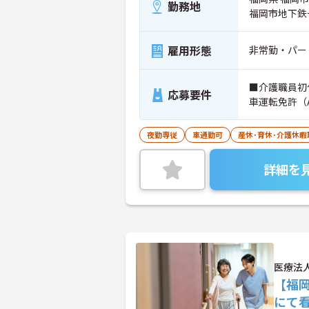
勤務地
福岡市地下鉄
雇用形態
非常勤・パー
■介護職員初
応募要件
車運転免許（
夜勤専従
車通勤可
産休･育休･介護休
詳細を
医療法
【福
にて