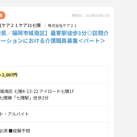
護
更新日：2026年05月17日
社ケア２１ケア21七隈
株式会社ケア２１
岡県／福岡市城南区】最寄駅徒歩3分◎訪問介
テーションにおける介護職員募集＜パート＞
～2,007円
城南区 七隈4-13-22 アイロード七隈1F
七隈線「七隈駅」徒歩2分
ト・アルバイト
必須 ■経験不問