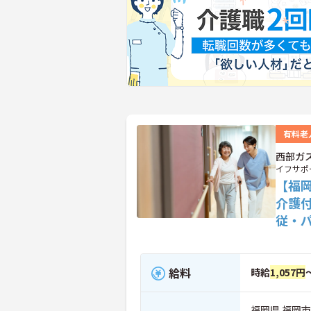
有料老
西部ガ
イフサポ
【福
介護
従・
給料
時給
1,057円
福岡県 福岡市