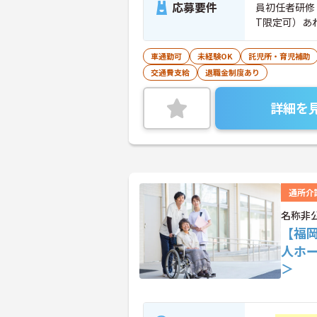
応募要件
員初任者研修
T限定可）あ
車通勤可
未経験OK
託児所・育児補助
交通費支給
退職金制度あり
詳細を
通所介
名称非
【福
人ホ
＞