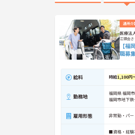
通所介
医療法
江頭会さ
【福
職募
給料
時給
1,100円
福岡県 福岡市
勤務地
福岡市地下鉄
雇用形態
非常勤・パー
■資格・経験