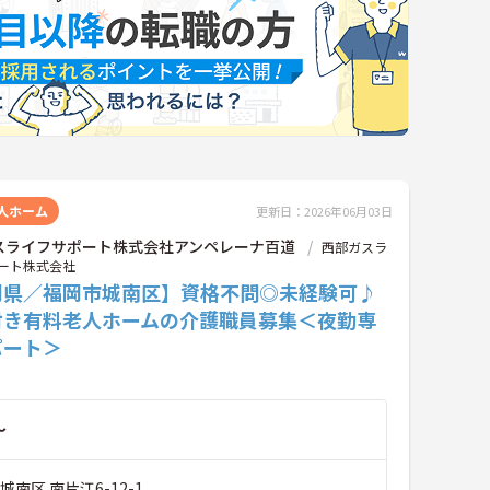
人ホーム
更新日：2026年06月03日
スライフサポート株式会社アンペレーナ百道
西部ガスラ
ート株式会社
岡県／福岡市城南区】資格不問◎未経験可♪
付き有料老人ホームの介護職員募集＜夜勤専
パート＞
～
城南区 南片江6-12-1