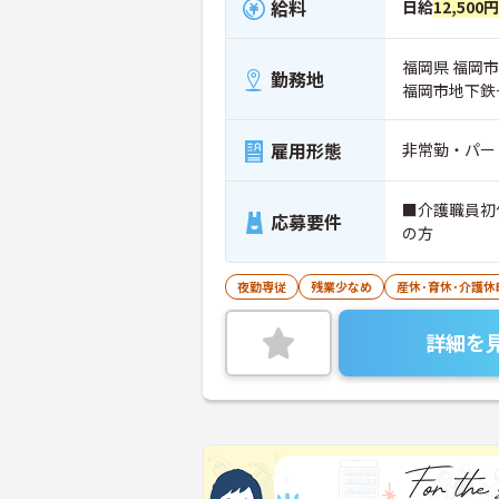
給料
日給
12,500
福岡県 福岡
勤務地
福岡市地下鉄
雇用形態
非常勤・パー
■介護職員初
応募要件
の方
夜勤専従
残業少なめ
産休･育休･介護
詳細を