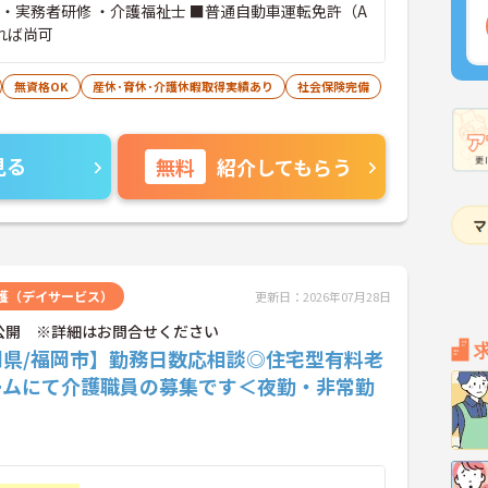
 ・実務者研修 ・介護福祉士 ■普通自動車運転免許（A
れば尚可
無資格OK
産休･育休･介護休暇取得実績あり
社会保険完備
見る
無料
紹介してもらう
護（デイサービス）
更新日：2026年07月28日
公開 ※詳細はお問合せください
岡県/福岡市】勤務日数応相談◎住宅型有料老
ームにて介護職員の募集です＜夜勤・非常勤