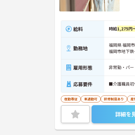
給料
時給
1,275円
福岡県 福岡市
勤務地
福岡市地下鉄
雇用形態
非常勤・パー
応募要件
■介護職員初
夜勤専従
車通勤可
研修制度あり
産
詳細を