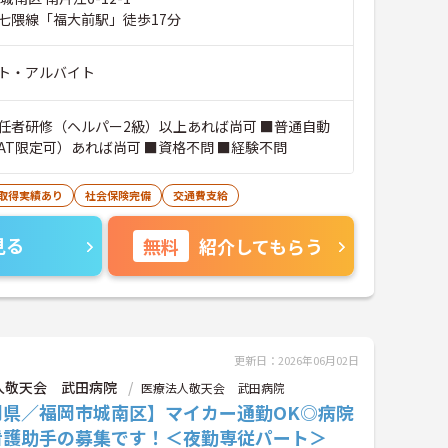
七隈線「福大前駅」徒歩17分
ト・アルバイト
任者研修（ヘルパー2級）以上あれば尚可 ■普通自動
AT限定可）あれば尚可 ■資格不問 ■経験不問
暇取得実績あり
社会保険完備
交通費支給
見る
無料
紹介してもらう
更新日：2026年06月02日
人敬天会 武田病院
医療法人敬天会 武田病院
岡県／福岡市城南区】マイカー通勤OK◎病院
看護助手の募集です！＜夜勤専従パート＞