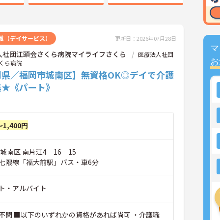
護（デイサービス）
更新日：2026年07月28日
マ
人社団江頭会さくら病院マイライフさくら
医療法人社団
お
くら病院
岡県／福岡市城南区】無資格OK◎デイで介護
集★《パート》
～1,400円
城南区 南片江4‐16‐15
七隈線「福大前駅」バス・車6分
ト・アルバイト
不問 ■以下のいずれかの資格があれば尚可 ・介護職