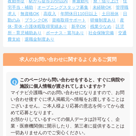
夜勤専従
駅から徒歩10分以内
車通勤可
寮・借り上げ
住
宅手当・補助
オープニングスタッフ募集
未経験OK
管理職
求人
無資格OK
高収入
年間休日110日以上
土日祝休
日
勤のみ
ブランクOK
資格取得サポート
研修制度あり
産
休･育休･介護休暇取得実績あり
新卒OK
残業少なめ
託児
所・育児補助あり
ボーナス・賞与あり
社会保険完備
交通
費支給
退職金制度あり
求人のお問い合わせに関するよくあるご質問
このページから問い合わせをすると、すぐに病院や
施設に個人情報が渡されてしまいますか？
マイナビ介護職へのお問い合わせになりますので、お問
い合わせ後すぐに求人掲載元へ情報をお渡しすることは
ございません。ご本人様より応募の意志を伺ってから改
めて応募となります。
お預かりしているすべての個人データは許可なく、企
業・医療機関側に開示したり、第三者に提供することは
一切ありませんのでご安心ください。