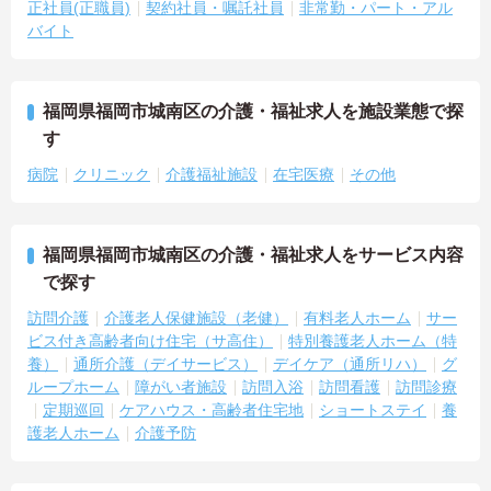
正社員(正職員)
契約社員・嘱託社員
非常勤・パート・アル
バイト
福岡県福岡市城南区の介護・福祉求人を施設業態で探
す
病院
クリニック
介護福祉施設
在宅医療
その他
福岡県福岡市城南区の介護・福祉求人をサービス内容
で探す
訪問介護
介護老人保健施設（老健）
有料老人ホーム
サー
ビス付き高齢者向け住宅（サ高住）
特別養護老人ホーム（特
養）
通所介護（デイサービス）
デイケア（通所リハ）
グ
ループホーム
障がい者施設
訪問入浴
訪問看護
訪問診療
定期巡回
ケアハウス・高齢者住宅地
ショートステイ
養
護老人ホーム
介護予防