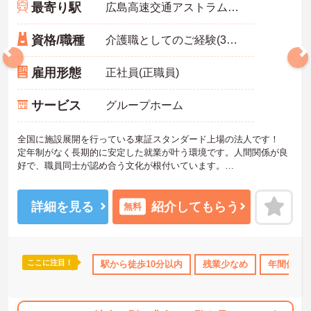
最寄り駅
広島高速交通アストラムライン「大原(広島)駅」徒歩1分
資格/職種
介護職としてのご経験(3年以上)あれ尚可
雇用形態
正社員(正職員)
サービス
グループホーム
全国に施設展開を行っている東証スタンダード上場の法人です！
定年制がなく長期的に安定した就業が叶う環境です。人間関係が良
好で、職員同士が認め合う文化が根付いています。
ご興味のある方には、面接対策ポイントなど、さらに詳細をご案内
しますのでお気軽にご相談ください！
詳細を見る
紹介してもらう
無料
ここに注目！
ス・賞与あり
社会保険完備
駅から徒歩10分以内
交通費支給
残業少なめ
退職金制度あり
年間休日1