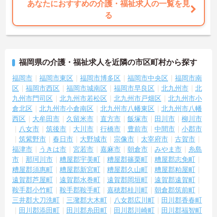
あなたにおすすめの介護・福祉求人の一覧を見
る
福岡県の介護・福祉求人を近隣の市区町村から探す
福岡市
福岡市東区
福岡市博多区
福岡市中央区
福岡市南
区
福岡市西区
福岡市城南区
福岡市早良区
北九州市
北
九州市門司区
北九州市若松区
北九州市戸畑区
北九州市小
倉北区
北九州市小倉南区
北九州市八幡東区
北九州市八幡
西区
大牟田市
久留米市
直方市
飯塚市
田川市
柳川市
八女市
筑後市
大川市
行橋市
豊前市
中間市
小郡市
筑紫野市
春日市
大野城市
宗像市
太宰府市
古賀市
福津市
うきは市
宮若市
嘉麻市
朝倉市
みやま市
糸島
市
那珂川市
糟屋郡宇美町
糟屋郡篠栗町
糟屋郡志免町
糟屋郡須惠町
糟屋郡新宮町
糟屋郡久山町
糟屋郡粕屋町
遠賀郡芦屋町
遠賀郡水巻町
遠賀郡岡垣町
遠賀郡遠賀町
鞍手郡小竹町
鞍手郡鞍手町
嘉穂郡桂川町
朝倉郡筑前町
三井郡大刀洗町
三潴郡大木町
八女郡広川町
田川郡香春町
田川郡添田町
田川郡糸田町
田川郡川崎町
田川郡福智町