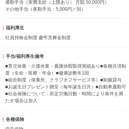
通勤手当（実費支給（上限あり） 月額 50,000円）
その他手当（夜勤手当：5,000円／回）
福利厚生
社員持株会制度 慶弔見舞金制度
手当/福利厚生備考
■育児休業・介護休業・看護休暇取得実績あり■各種共済制
度（生命・医療・年金）■健康診断年1回
■組合制度（保養所、クラブオフサービス等）■制服貸与
■お誕生日プレゼント贈呈（毎年誕生日月）■自動車通勤可
■社会保険について：所定労働日数・時間により条件を満
たす場合は加入
各種保険