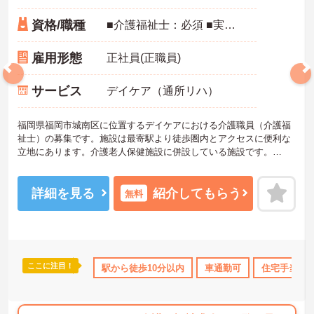
資格/職種
■介護福祉士：必須 ■実務経験：必須 ■普通自動車運転免許：必須
雇用形態
正社員(正職員)
サービス
デイケア（通所リハ）
福岡県福岡市城南区に位置するデイケアにおける介護職員（介護福
祉士）の募集です。施設は最寄駅より徒歩圏内とアクセスに便利な
立地にあります。介護老人保健施設に併設している施設です。
お持ちの資格や経験を活かして、転職後即戦力として活躍できる環
境です。賞与は計4.0ヶ月分の支給実績があり、頑張りがきちんと評
価される職場です。
詳細を見る
紹介してもらう
無料
ご興味のある方には、面接対策ポイントなど、さらに詳細をご案内
しますのでお気軽にご相談ください！
ここに注目！
無資格OK
産休･育休･介護休暇取得実績あり
駅から徒歩10分以内
車通勤可
社会保険完備
住宅手当・