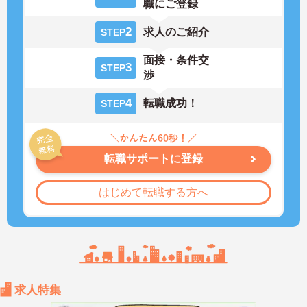
職にご登録
2
求人のご紹介
STEP
面接・条件交
3
STEP
渉
4
転職成功！
STEP
転職サポートに登録
はじめて転職する方へ
求人特集