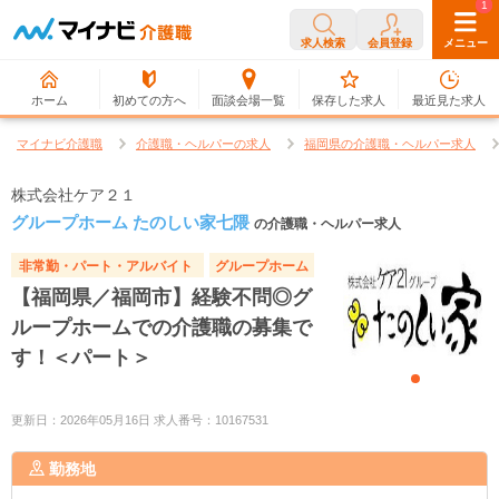
0
1
求人検索
会員登録
メニュー
ホーム
初めての方へ
面談会場一覧
保存した求人
最近見た求人
マイナビ介護職
介護職・ヘルパーの求人
福岡県の介護職・ヘルパー求人
株式会社ケア２１
グループホーム たのしい家七隈
の介護職・ヘルパー求人
非常勤・パート・アルバイト
グループホーム
【福岡県／福岡市】経験不問◎グ
ループホームでの介護職の募集で
す！＜パート＞
更新日：2026年05月16日 求人番号：10167531
勤務地