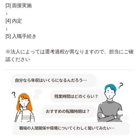
[3] 面接実施
↓
[4] 内定
↓
[5] 入職手続き
※法人によっては選考過程が異なりますので、担当にご確
認ください