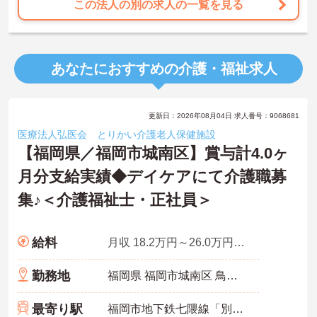
この法人の別の求人の一覧を見る
あなたにおすすめの介護・福祉求人
更新日：2026年08月04日 求人番号：9068681
医療法人弘医会 とりかい介護老人保健施設
【福岡県／福岡市城南区】賞与計4.0ヶ
月分支給実績◆デイケアにて介護職募
集♪＜介護福祉士・正社員＞
給料
月収 18.2万円～26.0万円程度 ※諸手当込み
勤務地
福岡県 福岡市城南区 鳥飼6‐3‐7
最寄り駅
福岡市地下鉄七隈線「別府(福岡)駅」徒歩5分