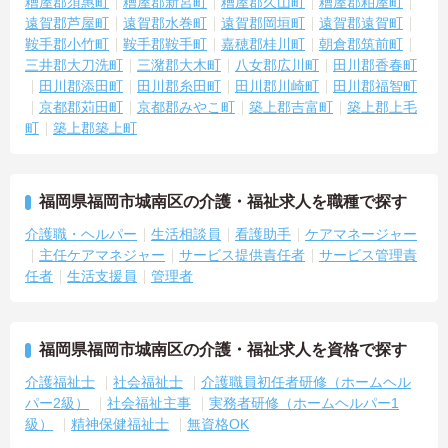
糟屋郡須惠町
糟屋郡新宮町
糟屋郡久山町
糟屋郡粕屋町
遠賀郡芦屋町
遠賀郡水巻町
遠賀郡岡垣町
遠賀郡遠賀町
鞍手郡小竹町
鞍手郡鞍手町
嘉穂郡桂川町
朝倉郡筑前町
三井郡大刀洗町
三潴郡大木町
八女郡広川町
田川郡香春町
田川郡添田町
田川郡糸田町
田川郡川崎町
田川郡福智町
京都郡苅田町
京都郡みやこ町
築上郡吉富町
築上郡上毛
町
築上郡築上町
福岡県福岡市城南区の介護・福祉求人を職種で探す
介護職・ヘルパー
生活相談員
看護助手
ケアマネージャー
主任ケアマネジャー
サービス提供責任者
サービス管理責
任者
生活支援員
管理者
福岡県福岡市城南区の介護・福祉求人を資格で探す
介護福祉士
社会福祉士
介護職員初任者研修（ホームヘル
パー2級）
社会福祉主事
実務者研修（ホームヘルパー1
級）
精神保健福祉士
無資格OK