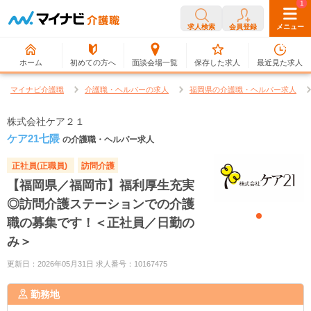
0
1
求人検索
会員登録
メニュー
ホーム
初めての方へ
面談会場一覧
保存した求人
最近見た求人
マイナビ介護職
介護職・ヘルパーの求人
福岡県の介護職・ヘルパー求人
株式会社ケア２１
ケア21七隈
の介護職・ヘルパー求人
正社員(正職員)
訪問介護
【福岡県／福岡市】福利厚生充実
◎訪問介護ステーションでの介護
職の募集です！＜正社員／日勤の
み＞
更新日：2026年05月31日 求人番号：10167475
勤務地