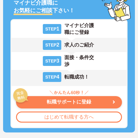
マイナビ介護職に
お気軽にご相談
下さい！
マイナビ介護
1
STEP
職にご登録
2
求人のご紹介
STEP
面接・条件交
3
STEP
渉
4
転職成功！
STEP
転職サポートに登録
はじめて転職する方へ