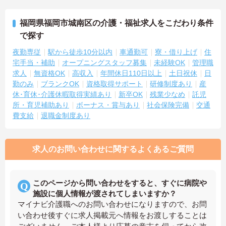
福岡県福岡市城南区の介護・福祉求人をこだわり条件
で探す
夜勤専従
駅から徒歩10分以内
車通勤可
寮・借り上げ
住
宅手当・補助
オープニングスタッフ募集
未経験OK
管理職
求人
無資格OK
高収入
年間休日110日以上
土日祝休
日
勤のみ
ブランクOK
資格取得サポート
研修制度あり
産
休･育休･介護休暇取得実績あり
新卒OK
残業少なめ
託児
所・育児補助あり
ボーナス・賞与あり
社会保険完備
交通
費支給
退職金制度あり
求人のお問い合わせに関するよくあるご質問
このページから問い合わせをすると、すぐに病院や
施設に個人情報が渡されてしまいますか？
マイナビ介護職へのお問い合わせになりますので、お問
い合わせ後すぐに求人掲載元へ情報をお渡しすることは