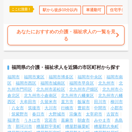
ここに注目！
無資格OK
産休･育休･介護休暇取得実績あり
駅から徒歩10分以内
車通勤可
社会保険完備
住宅手当・
あなたにおすすめの介護・福祉求人の一覧を見
る
福岡県の介護・福祉求人を近隣の市区町村から探す
福岡市
福岡市東区
福岡市博多区
福岡市中央区
福岡市南
区
福岡市西区
福岡市城南区
福岡市早良区
北九州市
北
九州市門司区
北九州市若松区
北九州市戸畑区
北九州市小
倉北区
北九州市小倉南区
北九州市八幡東区
北九州市八幡
西区
大牟田市
久留米市
直方市
飯塚市
田川市
柳川市
八女市
筑後市
大川市
行橋市
豊前市
中間市
小郡市
筑紫野市
春日市
大野城市
宗像市
太宰府市
古賀市
福津市
うきは市
宮若市
嘉麻市
朝倉市
みやま市
糸島
市
那珂川市
糟屋郡宇美町
糟屋郡篠栗町
糟屋郡志免町