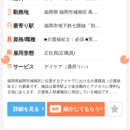
勤務地
福岡県 福岡市城南区 鳥飼6‐3‐7
最寄り駅
福岡市地下鉄七隈線「別府(福岡)駅」徒歩5分
資格/職種
■介護福祉士：必須 ■実務経験：必須 ■普通自動車運転免許：必須
雇用形態
正社員(正職員)
サービス
デイケア（通所リハ）
福岡県福岡市城南区に位置するデイケアにおける介護職員（介護福
祉士）の募集です。施設は最寄駅より徒歩圏内とアクセスに便利な
立地にあります。介護老人保健施設に併設している施設です。
お持ちの資格や経験を活かして、転職後即戦力として活躍できる環
境です。賞与は計4.0ヶ月分の支給実績があり、頑張りがきちんと評
価される職場です。
詳細を見る
紹介してもらう
無料
ご興味のある方には、面接対策ポイントなど、さらに詳細をご案内
しますのでお気軽にご相談ください！