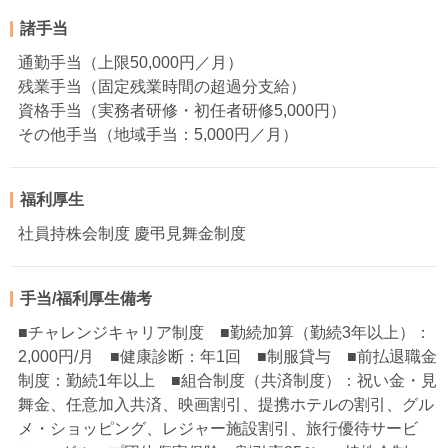
諸手当
通勤手当（上限50,000円／月）
残業手当（固定残業時間の超過分支給）
資格手当（実務者研修・初任者研修5,000円）
その他手当（地域手当：5,000円／月）
福利厚生
社員持株会制度 慶弔見舞金制度
手当/福利厚生備考
■チャレンジキャリア制度 ■勤続加算（勤続3年以上）：
2,000円/月 ■健康診断：年1回 ■制服貸与 ■前払退職金
制度：勤続1年以上 ■組合制度（共済制度）：祝い金・見
舞金、任意加入共済、映画割引、提携ホテルの割引、グル
メ・ショッピング、レジャー施設割引、旅行優待サービ