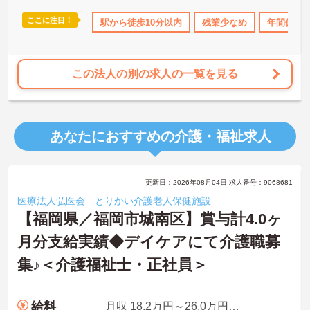
ここに注目！
ス・賞与あり
社会保険完備
駅から徒歩10分以内
交通費支給
残業少なめ
退職金制度あり
年間休日1
この法人の別の求人の一覧を見る
あなたにおすすめの介護・福祉求人
更新日：2026年08月04日 求人番号：9068681
医療法人弘医会 とりかい介護老人保健施設
【福岡県／福岡市城南区】賞与計4.0ヶ
月分支給実績◆デイケアにて介護職募
集♪＜介護福祉士・正社員＞
給料
月収 18.2万円～26.0万円程度 ※諸手当込み