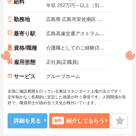
給料
年収 292万円～以上（別途賞与付与）
勤務地
広島県 広島市安佐南区 伴東7-59-11
最寄り駅
広島高速交通アストラムライン「大原(広島)駅」徒歩1分
資格/職種
介護職としてのご経験(3年以上)あれ尚可
雇用形態
正社員(正職員)
サービス
グループホーム
全国に施設展開を行っている東証スタンダード上場の法人です！
定年制がなく長期的に安定した就業が叶う環境です。人間関係が良
好で、職員同士が認め合う文化が根付いています。
ご興味のある方には、面接対策ポイントなど、さらに詳細をご案内
しますのでお気軽にご相談ください！
詳細を見る
紹介してもらう
無料