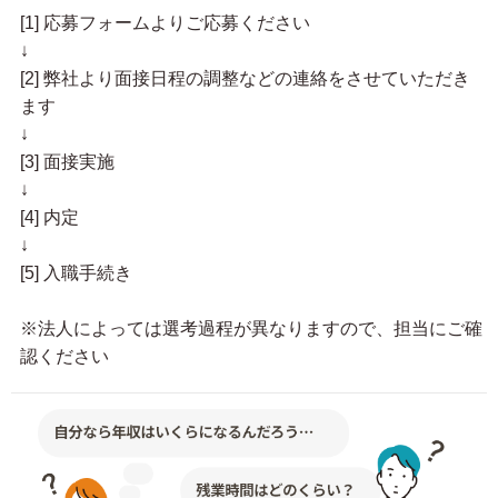
[1] 応募フォームよりご応募ください
↓
[2] 弊社より面接日程の調整などの連絡をさせていただき
ます
↓
[3] 面接実施
↓
[4] 内定
↓
[5] 入職手続き
※法人によっては選考過程が異なりますので、担当にご確
認ください