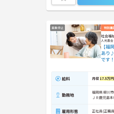
募集停止
特別養
社会福
人光喜会
【福
あり
です
給料
月収
17.5万
福岡県 柳川市
勤務地
ＪＲ鹿児島本
雇用形態
正社員(正職員