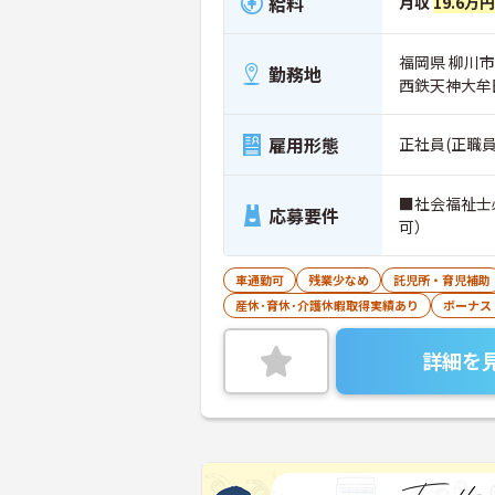
給料
月収
19.6万
福岡県 柳川市 
勤務地
西鉄天神大牟
雇用形態
正社員(正職員
■社会福祉士
応募要件
可）
車通勤可
残業少なめ
託児所・育児補助
産休･育休･介護休暇取得実績あり
ボーナス
詳細を