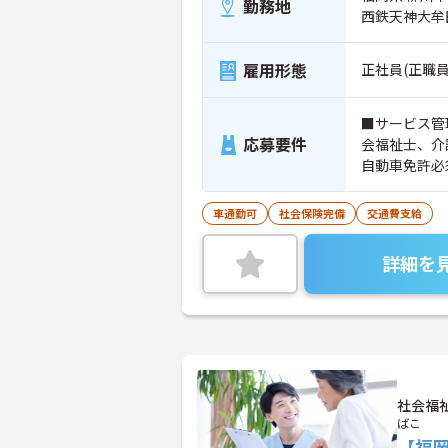
勤務地
西鉄天神大牟
雇用形態
正社員(正職員
■サービス管
応募要件
会福祉士、介
自動車免許必
車通勤可
社会保険完備
交通費支給
詳細を
社会福
ばこ
【福