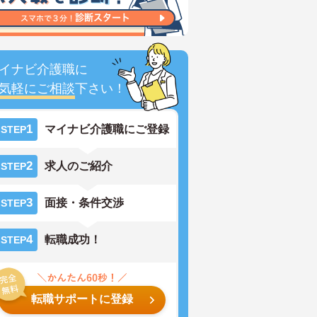
イナビ介護職に
気軽にご相談
下さい！
1
マイナビ介護職にご登録
STEP
2
求人のご紹介
STEP
3
面接・条件交渉
STEP
4
転職成功！
STEP
転職サポートに登録