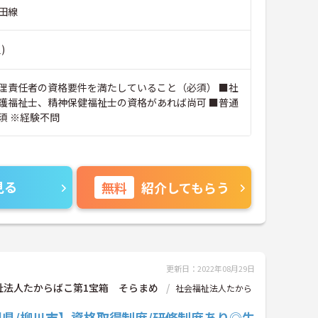
田線
)
理責任者の資格要件を満たしていること（必須） ■社
護福祉士、精神保健福祉士の資格があれば尚可 ■普通
須 ※経験不問
見る
無料
紹介してもらう
更新日：2022年08月29日
祉法人たからばこ第1宝箱 そらまめ
社会福祉法人たから
岡県/柳川市】資格取得制度/研修制度あり◎生