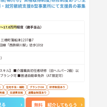
護・就労継続支援B型事業所にて支援員の募集
円～17.0万円
程度（諸手当込）
 三橋町蒲船津1237番7
田線「西鉄柳川駅」徒歩10分
)
スキル】 ■介護職員初任者研修（旧ヘルパー2級）以
・ブランク可 ■普通自動車免許（AT限定可）
K
住宅手当・補助
ブランクOK
研修制度あり
完備
交通費支給
退職金制度あり
見る
無料
紹介してもらう