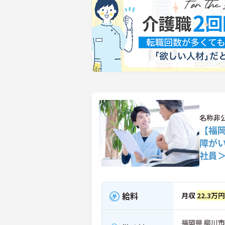
名称非
【福
障が
社員
給料
月収
22.3万
福岡県 柳川市