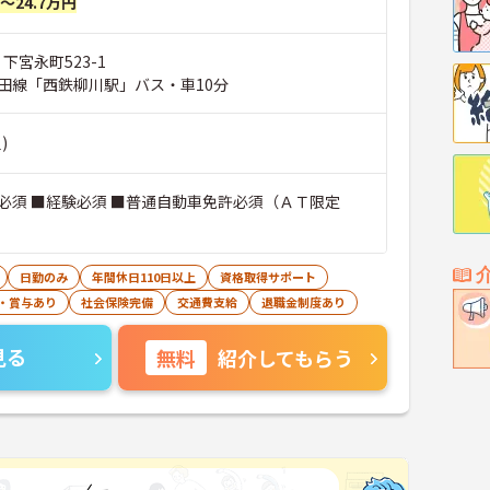
円～24.7万円
下宮永町523-1
田線「西鉄柳川駅」バス・車10分
)
必須 ■経験必須 ■普通自動車免許必須（ＡＴ限定
日勤のみ
年間休日110日以上
資格取得サポート
・賞与あり
社会保険完備
交通費支給
退職金制度あり
見る
無料
紹介してもらう