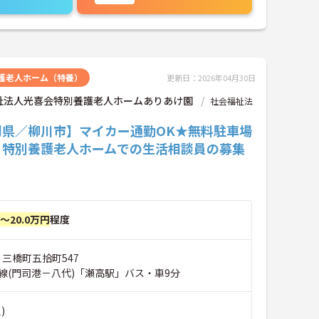
護老人ホーム（特養）
更新日：2026年04月30日
祉法人光喜会特別養護老人ホームありあけ園
社会福祉法
岡県／柳川市】マイカー通勤OK★無料駐車場
♪特別養護老人ホームでの生活相談員の募集
！
円～20.0万円
程度
 三橋町五拾町547
線(門司港－八代)「瀬高駅」バス・車9分
)