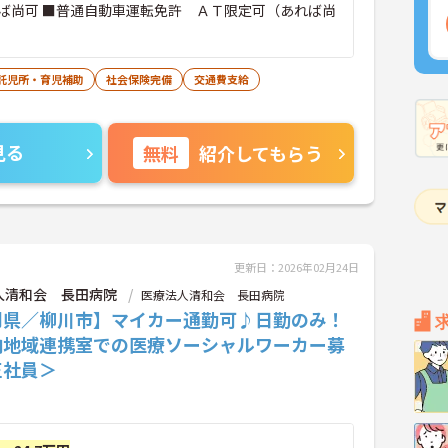
 ＡＴ限定可（あれば尚
託児所・育児補助
社会保険完備
交通費支給
見る
無料
紹介してもらう
更新日：2026年02月24日
人清和会 長田病院
医療法人清和会 長田病院
岡県／柳川市】マイカー通勤可♪日勤のみ！
内地域連携室での医療ソーシャルワーカー募
正社員＞