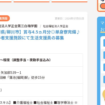
者施設
更新日：2026年07月01日
マ
祉法人学正会第三白梅学園
社会福祉法人学正会
お
県/柳川市】賞与4.5ヵ月分◎単身寮完備♪
い者支援施設にて生活支援員の募集
～程度（調整手当・夜勤手当込み）
 矢加部539ー1
田線「蒲池(福岡)駅」徒歩15分
)
スキル】 ■介護福祉士 ■社会福祉士 ■理学療法士 ※