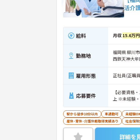
活介
給料
月収
15.6万
福岡県 柳川市
勤務地
西鉄天神大牟
雇用形態
正社員(正職員
【必要資格・
応募要件
上 ※未経験
駅から徒歩10分以内
車通勤可
未経験O
産休･育休･介護休暇取得実績あり
社会保険
詳細を