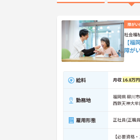
障がい
社会福
【福岡
障が
給料
月収
16.8万円
福岡県 柳川市
勤務地
西鉄天神大牟
雇用形態
正社員(正職員
【必要資格・