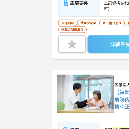
応募要件
上記資格あれば尚可 ■普通自動車運転免許
可）
車通勤可
残業少なめ
寮・借り上げ
退職金制度あり
詳細を
医療法
【福
病院
集＜