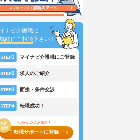
イナビ介護職に
気軽にご相談
下さい！
1
マイナビ介護職にご登録
STEP
2
求人のご紹介
STEP
3
面接・条件交渉
STEP
4
転職成功！
STEP
転職サポートに登録