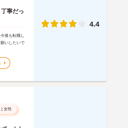
り丁寧だっ
4.4
直今後も転職し
お願いしたいで
る
代
|
女性