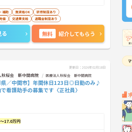
・補助
無資格OK
研修制度あり
完備
交通費支給
退職金制度あり
見る
無料
紹介してもらう
更新日：2026年02月18日
人秋桜会 新中間病院
医療法人秋桜会 新中間病院
岡県／中間市】年間休日123日◎日勤のみ♪
内で看護助手の募集です〈正社員〉
円～17.0万円