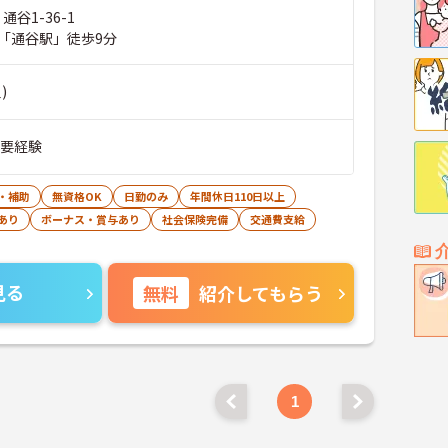
通谷1-36-1
「通谷駅」徒歩9分
)
■要経験
・補助
無資格OK
日勤のみ
年間休日110日以上
あり
ボーナス・賞与あり
社会保険完備
交通費支給
見る
無料
紹介してもらう
1