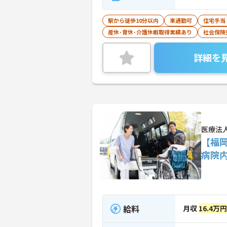
駅から徒歩10分以内
車通勤可
住宅手当
産休･育休･介護休暇取得実績あり
社会保険
詳細を
医療法
【福
病院
給料
月収
16.4万