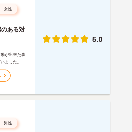
代
|
女性
感のある対
5.0
活動が出来た事
ざいました。
る
代
|
男性