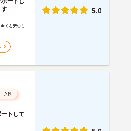
サポートし
ます
5.0
、全てを安心し
。
る
代
|
女性
ポートして
5.0