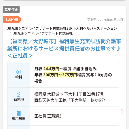
募集停止
訪問介護
更新日：2026年06月29日
JR九州シニアライフサポート株式会社SJR下大利ヘルパーステーション
JR九州シニアライフサポート株式会社
【福岡県／大野城市】福利厚生充実◎訪問介護事
業所におけるサービス提供責任者のお仕事です♪
＜正社員＞
月収
24.4万円
～程度 ※諸手当込み
年収
308万円～375万円
程度 賞与2.0ヵ月の
給料
場合
福岡県 大野城市 下大利1丁目21番17号
勤務地
西鉄天神大牟田線「下大利駅」徒歩6分
正社員(正職員)
雇用形態