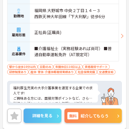
福岡県 大野城市 中央２丁目１４－３
勤務地
西鉄天神大牟田線「下大利駅」徒歩6分
正社員(正職員)
雇用形態
■介護福祉士（実務経験あれば尚可） ■普
応募要件
通自動車運転免許（AT限定可）
駅から徒歩10分以内
日勤のみ
年間休日110日以上
資格取得サポート
研修制度あり
産休･育休･介護休暇取得実績あり
社会保険完備
交通費支給
福利厚生充実の大手介護事業を運営する企業での求
人です!
ご興味ある方には、面接対策ポイントなど、さらに
詳細をお話しいたしますのでお気軽にご相談くださ
い！
詳細を見る
無料
紹介してもらう