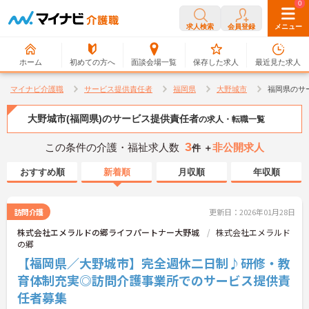
0
0
求人検索
会員登録
メニュー
ホーム
初めての方へ
面談会場一覧
保存した求人
最近見た求人
マイナビ介護職
サービス提供責任者
福岡県
大野城市
福岡県のサ
大野城市(福岡県)のサービス提供責任者
の求人・転職一覧
3
この条件の介護・福祉求人数
非公開求人
件 ＋
おすすめ順
新着順
月収順
年収順
訪問介護
更新日：2026年01月28日
株式会社エメラルドの郷ライフパートナー大野城
株式会社エメラルド
の郷
【福岡県／大野城市】完全週休二日制♪研修・教
育体制充実◎訪問介護事業所でのサービス提供責
任者募集