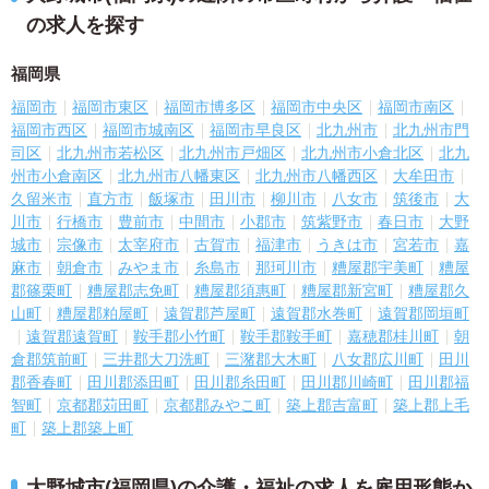
の求人を探す
福岡県
福岡市
福岡市東区
福岡市博多区
福岡市中央区
福岡市南区
福岡市西区
福岡市城南区
福岡市早良区
北九州市
北九州市門
司区
北九州市若松区
北九州市戸畑区
北九州市小倉北区
北九
州市小倉南区
北九州市八幡東区
北九州市八幡西区
大牟田市
久留米市
直方市
飯塚市
田川市
柳川市
八女市
筑後市
大
川市
行橋市
豊前市
中間市
小郡市
筑紫野市
春日市
大野
城市
宗像市
太宰府市
古賀市
福津市
うきは市
宮若市
嘉
麻市
朝倉市
みやま市
糸島市
那珂川市
糟屋郡宇美町
糟屋
郡篠栗町
糟屋郡志免町
糟屋郡須惠町
糟屋郡新宮町
糟屋郡久
山町
糟屋郡粕屋町
遠賀郡芦屋町
遠賀郡水巻町
遠賀郡岡垣町
遠賀郡遠賀町
鞍手郡小竹町
鞍手郡鞍手町
嘉穂郡桂川町
朝
倉郡筑前町
三井郡大刀洗町
三潴郡大木町
八女郡広川町
田川
郡香春町
田川郡添田町
田川郡糸田町
田川郡川崎町
田川郡福
智町
京都郡苅田町
京都郡みやこ町
築上郡吉富町
築上郡上毛
町
築上郡築上町
大野城市(福岡県)の介護・福祉の求人を雇用形態か