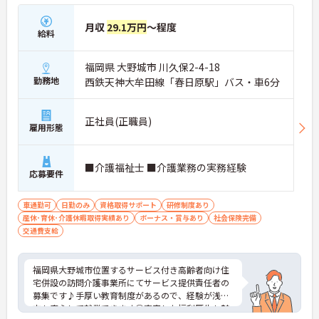
月収
29.1万円
～程度
給料
福岡県 大野城市 川久保2-4-18
勤務地
西鉄天神大牟田線「春日原駅」バス・車6分
正社員(正職員)
雇用形態
■介護福祉士 ■介護業務の実務経験
応募要件
車通勤可
日勤のみ
資格取得サポート
研修制度あり
産休･育休･介護休暇取得実績あり
ボーナス・賞与あり
社会保険完備
交通費支給
福岡県大野城市位置するサービス付き高齢者向け住
宅併設の訪問介護事業所にてサービス提供責任者の
募集です♪手厚い教育制度があるので、経験が浅い
方も安心して就業できます◎充実した福利厚生も魅