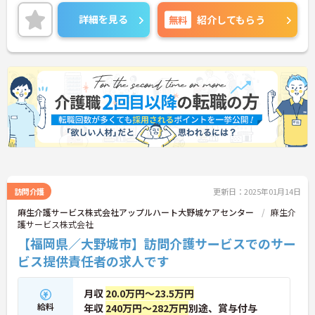
力です。
ご興味ある方には、面接のポイントなど、さらに詳
詳細を見る
無料
紹介してもらう
細をお話致しますのでお気軽にご相談ください。
訪問介護
更新日：2025年01月14日
麻生介護サービス株式会社アップルハート大野城ケアセンター
麻生介
護サービス株式会社
【福岡県／大野城市】訪問介護サービスでのサー
ビス提供責任者の求人です
月収
20.0万円～23.5万円
給料
年収
240万円～282万円
別途、賞与付与