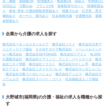
当・補助
未経験OK
管理職求人
無資格OK
高収入
年間休日1
10日以上
日勤のみ
ブランクOK
資格取得サポート
研修制度あ
り
産休･育休･介護休暇取得実績あり
残業少なめ
託児所・育児
補助あり
ボーナス・賞与あり
社会保険完備
交通費支給
退職
金制度あり
企業から介護の求人を探す
株式会社ベネッセスタイルケア
株式会社ツクイ
株式会社日本ア
メニティライフ協会
ＳＯＭＰＯケア株式会社
ソーシャルインク
ルー株式会社
株式会社SOYOKAZE
株式会社ケア２１
ALSOK
介護株式会社
株式会社ケアリッツ・アンド・パートナーズ
株式
会社ニチイ学館
株式会社ソラスト
株式会社やさしい手
株式会
社ケア２１
株式会社ニチイケアパレス
株式会社サンガジャパン
株式会社川島コーポレーション
株式会社アンビス
株式会社サ
ンウェルズ
株式会社スーパー・コート
社会福祉法人ノテ福祉
会
大野城市(福岡県)の介護・福祉の求人を職種から探
す