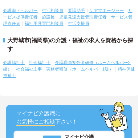
介護職・ヘルパー
生活相談員
看護助手
ケアマネージャー
サ
ービス提供責任者
施設長
児童発達支援管理責任者
サービス管
理責任者
福祉用具専門相談員
生活支援員
大野城市(福岡県)の介護・福祉の求人を資格から探
す
介護福祉士
社会福祉士
介護職員初任者研修（ホームヘルパー2
級）
社会福祉主事
実務者研修（ホームヘルパー1級）
精神保健
福祉士
マイナビ介護職に
お気軽にご相談
下さい！
マイナビ介護