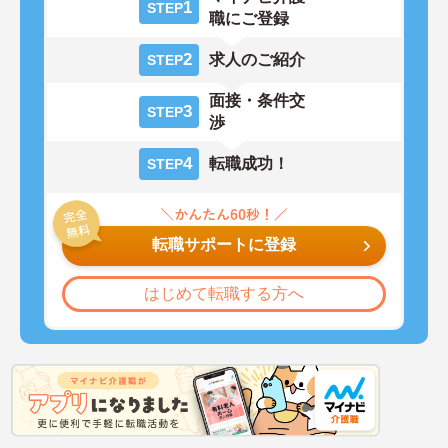
1
STEP
職にご登録
2
求人のご紹介
STEP
面接・条件交
3
STEP
渉
4
転職成功！
STEP
転職サポートに登録
はじめて転職する方へ