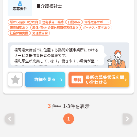
■介護福祉士
応募要件
駅から徒歩10分以内
住宅手当・補助
日勤のみ
資格取得サポート
研修制度あり
産休･育休･介護休暇取得実績あり
ボーナス・賞与あり
社会保険完備
交通費支給
福岡県大野城市に位置する訪問介護事業所における
サービス提供責任者の募集です。
福利厚生が充実しています。働きやすい環境が整っ
ており、長くご勤務いただけます。スタッフやご利
用者など、どんな方とも円滑にコミュニケーション
最新の募集状況を問
をとれる方を募集しています。
詳細を見る
無料
い合わせる
ご興味のある方には、面接対策ポイントなど、さら
に詳細をお話しいたしますのでお気軽にご相談くだ
さい！
3
件中 1-3件を表示
1