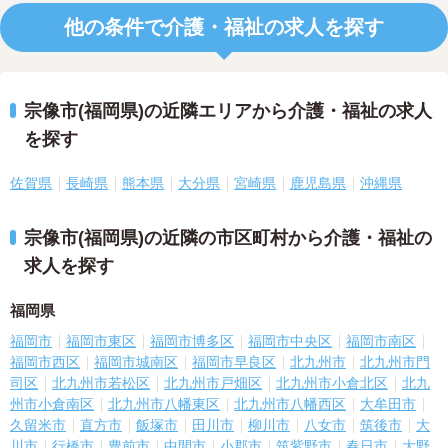
他の条件で介護・福祉の求人を探す
宗像市(福岡県)の近隣エリアから介護・福祉の求人
を探す
佐賀県
長崎県
熊本県
大分県
宮崎県
鹿児島県
沖縄県
宗像市(福岡県)の近隣の市区町村から介護・福祉の
求人を探す
福岡県
福岡市
福岡市東区
福岡市博多区
福岡市中央区
福岡市南区
福岡市西区
福岡市城南区
福岡市早良区
北九州市
北九州市門
司区
北九州市若松区
北九州市戸畑区
北九州市小倉北区
北九
州市小倉南区
北九州市八幡東区
北九州市八幡西区
大牟田市
久留米市
直方市
飯塚市
田川市
柳川市
八女市
筑後市
大
川市
行橋市
豊前市
中間市
小郡市
筑紫野市
春日市
大野