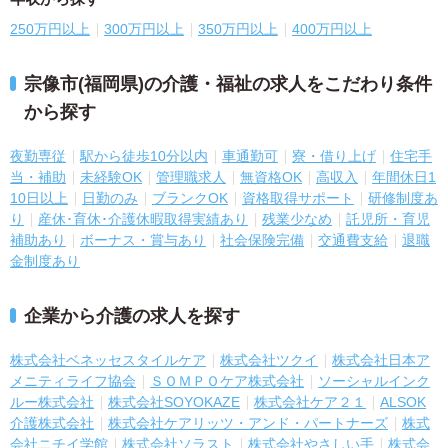
250万円以上
300万円以上
350万円以上
400万円以上
宗像市(福岡県)の介護・福祉の求人をこだわり条件
から探す
夜勤専従
駅から徒歩10分以内
車通勤可
寮・借り上げ
住宅手
当・補助
未経験OK
管理職求人
無資格OK
高収入
年間休日1
10日以上
日勤のみ
ブランクOK
資格取得サポート
研修制度あ
り
産休･育休･介護休暇取得実績あり
残業少なめ
託児所・育児
補助あり
ボーナス・賞与あり
社会保険完備
交通費支給
退職
金制度あり
企業から介護の求人を探す
株式会社ベネッセスタイルケア
株式会社ツクイ
株式会社日本ア
メニティライフ協会
ＳＯＭＰＯケア株式会社
ソーシャルインク
ルー株式会社
株式会社SOYOKAZE
株式会社ケア２１
ALSOK
介護株式会社
株式会社ケアリッツ・アンド・パートナーズ
株式
会社ニチイ学館
株式会社ソラスト
株式会社やさしい手
株式会