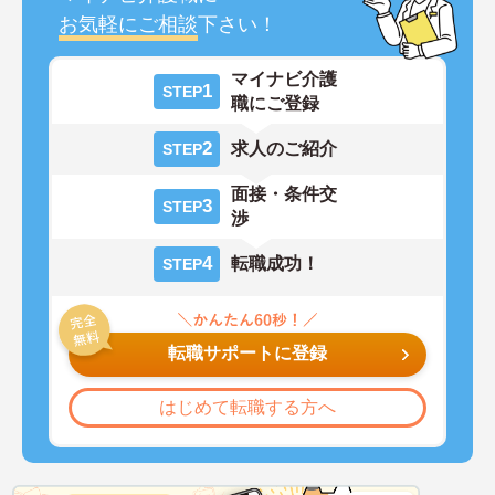
お気軽にご相談
下さい！
マイナビ介護
1
STEP
職にご登録
2
求人のご紹介
STEP
面接・条件交
3
STEP
渉
4
転職成功！
STEP
転職サポートに登録
はじめて転職する方へ