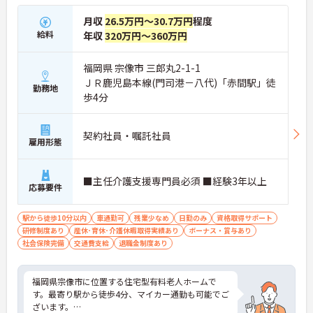
月収
26.5万円～30.7万円
程度
給料
年収
320万円～360万円
福岡県 宗像市 三郎丸2-1-1
ＪＲ鹿児島本線(門司港－八代)「赤間駅」徒
勤務地
歩4分
契約社員・嘱託社員
雇用形態
■主任介護支援専門員必須 ■経験3年以上
応募要件
駅から徒歩10分以内
車通勤可
残業少なめ
日勤のみ
資格取得サポート
研修制度あり
産休･育休･介護休暇取得実績あり
ボーナス・賞与あり
社会保険完備
交通費支給
退職金制度あり
福岡県宗像市に位置する住宅型有料老人ホームで
す。最寄り駅から徒歩4分、マイカー通勤も可能でご
ざいます。