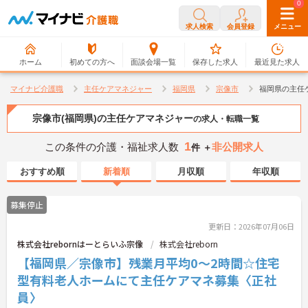
0
0
求人検索
会員登録
メニュー
ホーム
初めての方へ
面談会場一覧
保存した求人
最近見た求人
マイナビ介護職
主任ケアマネジャー
福岡県
宗像市
福岡県の主任
宗像市(福岡県)の主任ケアマネジャー
の求人・転職一覧
1
この条件の介護・福祉求人数
非公開求人
件 ＋
おすすめ順
新着順
月収順
年収順
募集停止
更新日：2026年07月06日
株式会社rebornはーとらいふ宗像
株式会社reborn
【福岡県／宗像市】残業月平均0～2時間☆住宅
型有料老人ホームにて主任ケアマネ募集〈正社
員〉