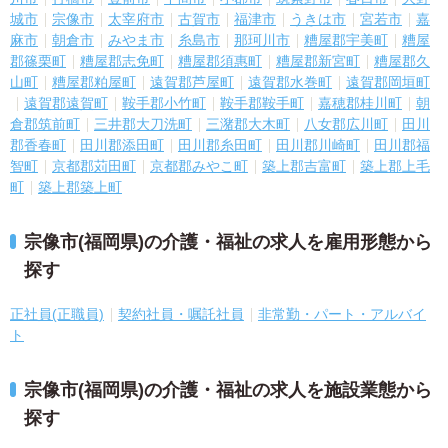
城市
宗像市
太宰府市
古賀市
福津市
うきは市
宮若市
嘉
麻市
朝倉市
みやま市
糸島市
那珂川市
糟屋郡宇美町
糟屋
郡篠栗町
糟屋郡志免町
糟屋郡須惠町
糟屋郡新宮町
糟屋郡久
山町
糟屋郡粕屋町
遠賀郡芦屋町
遠賀郡水巻町
遠賀郡岡垣町
遠賀郡遠賀町
鞍手郡小竹町
鞍手郡鞍手町
嘉穂郡桂川町
朝
倉郡筑前町
三井郡大刀洗町
三潴郡大木町
八女郡広川町
田川
郡香春町
田川郡添田町
田川郡糸田町
田川郡川崎町
田川郡福
智町
京都郡苅田町
京都郡みやこ町
築上郡吉富町
築上郡上毛
町
築上郡築上町
宗像市(福岡県)の介護・福祉の求人を雇用形態から
探す
正社員(正職員)
契約社員・嘱託社員
非常勤・パート・アルバイ
ト
宗像市(福岡県)の介護・福祉の求人を施設業態から
探す