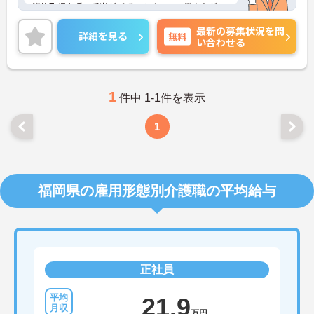
資格取得支援・手当がございますので、働きながら
スキルアップを目指せます。
最新の募集状況を問
日勤のみで残業は月平均0～2時間ですので、勤務終
詳細を見る
無料
い合わせる
了後の予定も立てやすいです。
ご興味のある方には、面接対策ポイントなど、さら
に詳細をお話しいたしますのでお気軽にご相談くだ
さい！
1
件中 1-1件を表示
1
福岡県の雇用形態別介護職の平均給与
正社員
21.9
万円