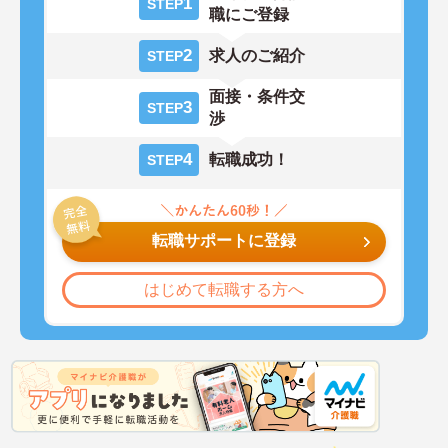
1
STEP
職にご登録
2
求人のご紹介
STEP
面接・条件交
3
STEP
渉
4
転職成功！
STEP
転職サポートに登録
はじめて転職する方へ