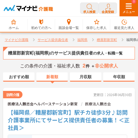
0
0
求人検索
会員登録
メニュー
ホーム
初めての方へ
面談会場一覧
保存した求人
最近見た求人
マイナビ介護職
サービス提供責任者
福岡県
糟屋郡新宮町
福岡県
糟屋郡新宮町(福岡県)のサービス提供責任者
の求人・転職一覧
2
この条件の介護・福祉求人数
非公開求人
件 ＋
おすすめ順
新着順
月収順
年収順
訪問介護
更新日：2026年06月30日
医療法人鵬志会ヘルパーステーション新宮
医療法人鵬志会
【福岡県／糟屋郡新宮町】駅チカ徒歩3分♪訪問
介護事業所にてサービス提供責任者の募集！＜正
社員＞