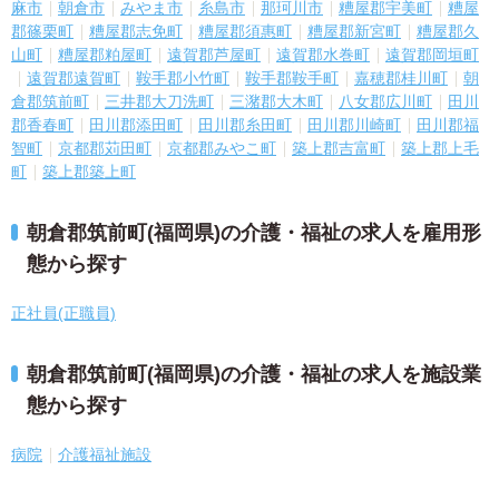
麻市
朝倉市
みやま市
糸島市
那珂川市
糟屋郡宇美町
糟屋
郡篠栗町
糟屋郡志免町
糟屋郡須惠町
糟屋郡新宮町
糟屋郡久
山町
糟屋郡粕屋町
遠賀郡芦屋町
遠賀郡水巻町
遠賀郡岡垣町
遠賀郡遠賀町
鞍手郡小竹町
鞍手郡鞍手町
嘉穂郡桂川町
朝
倉郡筑前町
三井郡大刀洗町
三潴郡大木町
八女郡広川町
田川
郡香春町
田川郡添田町
田川郡糸田町
田川郡川崎町
田川郡福
智町
京都郡苅田町
京都郡みやこ町
築上郡吉富町
築上郡上毛
町
築上郡築上町
朝倉郡筑前町(福岡県)の介護・福祉の求人を雇用形
態から探す
正社員(正職員)
朝倉郡筑前町(福岡県)の介護・福祉の求人を施設業
態から探す
病院
介護福祉施設