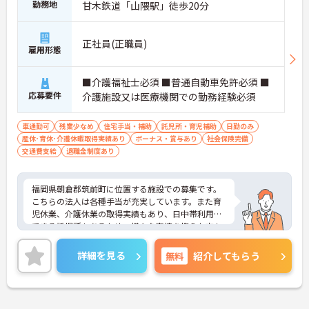
勤務地
甘木鉄道「山隈駅」徒歩20分
正社員(正職員)
雇用形態
■介護福祉士必須 ■普通自動車免許必須 ■
応募要件
介護施設又は医療機関での勤務経験必須
車通勤可
残業少なめ
住宅手当・補助
託児所・育児補助
日勤のみ
産休･育休･介護休暇取得実績あり
ボーナス・賞与あり
社会保険完備
交通費支給
退職金制度あり
福岡県朝倉郡筑前町に位置する施設での募集です。
こちらの法人は各種手当が充実しています。また育
児休業、介護休業の取得実績もあり、日中帯利用が
できる託児所もあるため、様々な事情を抱えた方も
安心して働くことができます。ご興味のある方はご
面接のポイントをお伝えしますので、お気軽にお問
詳細を見る
無料
紹介してもらう
い合わせください。