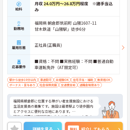
月収
24.0万円～26.8万円
程度 ※諸手当込
給料
み
福岡県 朝倉郡筑前町 山隈1607-11
勤務地
甘木鉄道「山隈駅」徒歩6分
正社員(正職員)
雇用形態
■資格：不問 ■実務経験：不問 ■普通自動
応募要件
車運転免許（AT限定可）
駅から徒歩10分以内
車通勤可
未経験OK
住宅手当・補助
無資格OK
ボーナス・賞与あり
社会保険完備
交通費支給
退職金制度あり
福岡県朝倉郡に位置する障がい者支援施設における
生活支援員の募集です。施設は最寄駅より徒歩圏内
とアクセスに便利な立地にあります。
残業は月平均1時間程度と少なめです。ワークライフ
バランスを保ちながらご勤務いただけます。また、
育児休業や介護休業の取得実績があり、ライフステ
詳細を見る
無料
紹介してもらう