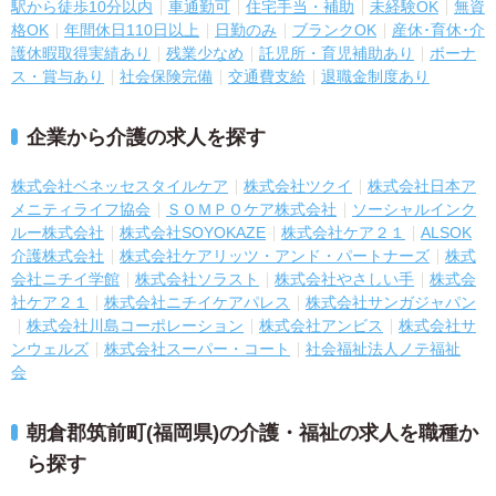
駅から徒歩10分以内
車通勤可
住宅手当・補助
未経験OK
無資
格OK
年間休日110日以上
日勤のみ
ブランクOK
産休･育休･介
護休暇取得実績あり
残業少なめ
託児所・育児補助あり
ボーナ
ス・賞与あり
社会保険完備
交通費支給
退職金制度あり
企業から介護の求人を探す
株式会社ベネッセスタイルケア
株式会社ツクイ
株式会社日本ア
メニティライフ協会
ＳＯＭＰＯケア株式会社
ソーシャルインク
ルー株式会社
株式会社SOYOKAZE
株式会社ケア２１
ALSOK
介護株式会社
株式会社ケアリッツ・アンド・パートナーズ
株式
会社ニチイ学館
株式会社ソラスト
株式会社やさしい手
株式会
社ケア２１
株式会社ニチイケアパレス
株式会社サンガジャパン
株式会社川島コーポレーション
株式会社アンビス
株式会社サ
ンウェルズ
株式会社スーパー・コート
社会福祉法人ノテ福祉
会
朝倉郡筑前町(福岡県)の介護・福祉の求人を職種か
ら探す