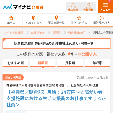
0
0
求人検索
会員登録
メニュー
ホーム
初めての方へ
面談会場一覧
保存した求人
最近見た求人
マイナビ介護職
介護福祉士
福岡県
朝倉郡筑前町
福岡県の介護福
朝倉郡筑前町(福岡県)の介護福祉士
の求人・転職一覧
4
この条件の介護・福祉求人数
非公開求人
件 ＋
おすすめ順
新着順
月収順
年収順
障がい者施設
更新日：2026年07月28日
社会福祉法人菊池園障害者支援施設 菊池園
社会福祉法人菊池園
【福岡県／朝倉郡】月給：24万円～☆障がい者
支援施設における生活支援員のお仕事です♪＜正
社員＞