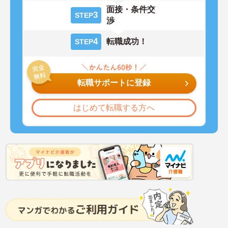
面接・条件交
3
STEP
渉
4
転職成功！
STEP
転職サポートに登録
はじめて転職する方へ