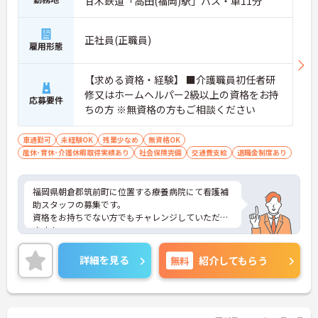
甘木鉄道「高田(福岡)駅」バス・車11分
正社員(正職員)
雇用形態
【求める資格・経験】 ■介護職員初任者研
修又はホームヘルパー2級以上の資格をお持
応募要件
ちの方 ※無資格の方もご相談ください
車通勤可
未経験OK
残業少なめ
無資格OK
産休･育休･介護休暇取得実績あり
社会保険完備
交通費支給
退職金制度あり
福岡県朝倉郡筑前町に位置する療養病院にて看護補
助スタッフの募集です。
資格をお持ちでない方でもチャレンジしていただけ
ます！
単身寮完備のため、遠方より引っ越しを伴うご入職
の方にもオススメです！
詳細を見る
無料
紹介してもらう
ご興味のある方には、面接対策ポイントなど、さら
に詳細をお話しいたしますので、お気軽にご相談く
ださい。