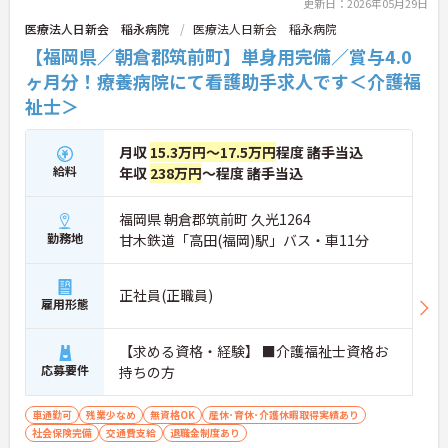
更新日：2026年05月29日
医療法人日新会 稲永病院
医療法人日新会 稲永病院
【福岡県／朝倉郡筑前町】単身用完備／賞与4.0
ヶ月分！療養病院にて看護助手求人です＜介護福
祉士＞
月収
15.3万円～17.5万円
程度 諸手当込
給料
年収
238万円
～程度 諸手当込
福岡県 朝倉郡筑前町 久光1264
勤務地
甘木鉄道「高田(福岡)駅」バス・車11分
正社員(正職員)
雇用形態
【求める資格・経験】 ■介護福祉士資格お
応募要件
持ちの方
車通勤可
残業少なめ
無資格OK
産休･育休･介護休暇取得実績あり
社会保険完備
交通費支給
退職金制度あり