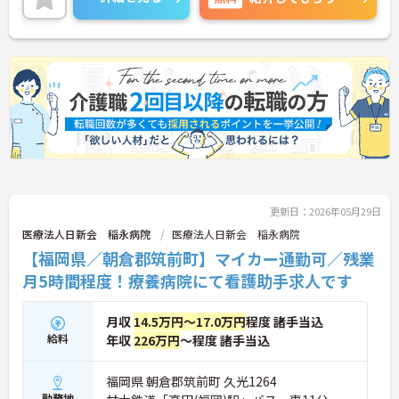
ージが変化しても働ける職場環境です。
ご興味のある方には、面接対策ポイントなど、さら
に詳細をご案内しますのでお気軽にご相談くださ
い！
更新日：2026年05月29日
医療法人日新会 稲永病院
医療法人日新会 稲永病院
【福岡県／朝倉郡筑前町】マイカー通勤可／残業
月5時間程度！療養病院にて看護助手求人です
月収
14.5万円～17.0万円
程度 諸手当込
給料
年収
226万円
～程度 諸手当込
福岡県 朝倉郡筑前町 久光1264
勤務地