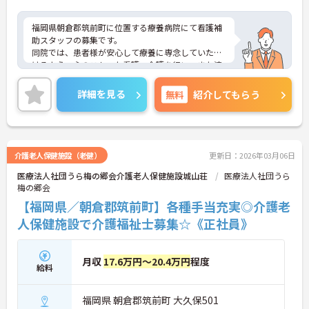
福岡県朝倉郡筑前町に位置する療養病院にて看護補
助スタッフの募集です。
同院では、患者様が安心して療養に専念していただ
けるよう、心のこもった看護・介護を行い、また清
潔で快適な療養環境の提供を心がけています。
ご興味のある方には、面接対策ポイントなど、さら
詳細を見る
無料
紹介してもらう
に詳細をお話しいたしますので、お気軽にご相談く
ださい。
介護老人保健施設（老健）
更新日：2026年03月06日
医療法人社団うら梅の郷会介護老人保健施設城山荘
医療法人社団うら
梅の郷会
【福岡県／朝倉郡筑前町】各種手当充実◎介護老
人保健施設で介護福祉士募集☆《正社員》
月収
17.6万円～20.4万円
程度
給料
福岡県 朝倉郡筑前町 大久保501