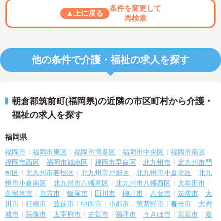
条件を変更して
▲上に戻る
再検索
他の条件で介護・福祉の求人を探す
朝倉郡筑前町(福岡県)の近隣の市区町村から介護・
福祉の求人を探す
福岡県
福岡市
福岡市東区
福岡市博多区
福岡市中央区
福岡市南区
福岡市西区
福岡市城南区
福岡市早良区
北九州市
北九州市門
司区
北九州市若松区
北九州市戸畑区
北九州市小倉北区
北九
州市小倉南区
北九州市八幡東区
北九州市八幡西区
大牟田市
久留米市
直方市
飯塚市
田川市
柳川市
八女市
筑後市
大
川市
行橋市
豊前市
中間市
小郡市
筑紫野市
春日市
大野
城市
宗像市
太宰府市
古賀市
福津市
うきは市
宮若市
嘉