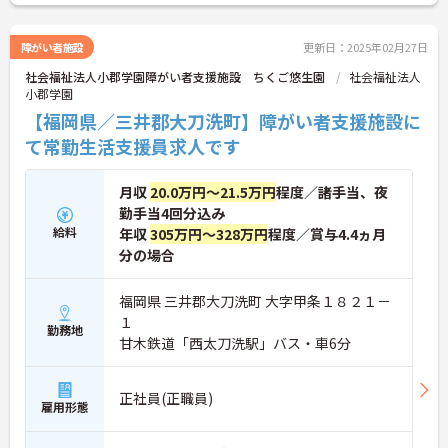
障がい者施設
更新日：2025年02月27日
社会福祉法人小郡学園障がい者支援施設 ちくご悠生園
社会福祉法人
小郡学園
【福岡県／三井郡大刀洗町】障がい者支援施設に
て常勤生活支援員求人です
月収
20.0万円～21.5万円
程度／諸手当、夜
勤手当4回分込み
給料
年収
305万円～328万円
程度／賞与4.4ヵ月
分の場合
福岡県 三井郡大刀洗町 大字甲条１８２１－
１
勤務地
甘木鉄道「西太刀洗駅」バス・車6分
正社員(正職員)
雇用形態