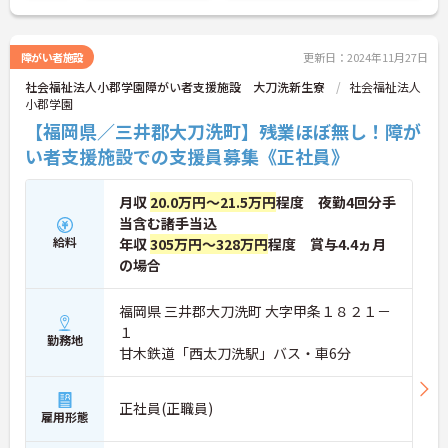
障がい者施設
更新日：2024年11月27日
社会福祉法人小郡学園障がい者支援施設 大刀洗新生寮
社会福祉法人
小郡学園
【福岡県／三井郡大刀洗町】残業ほぼ無し！障が
い者支援施設での支援員募集《正社員》
月収
20.0万円～21.5万円
程度 夜勤4回分手
当含む諸手当込
給料
年収
305万円～328万円
程度 賞与4.4ヵ月
の場合
福岡県 三井郡大刀洗町 大字甲条１８２１－
１
勤務地
甘木鉄道「西太刀洗駅」バス・車6分
正社員(正職員)
雇用形態