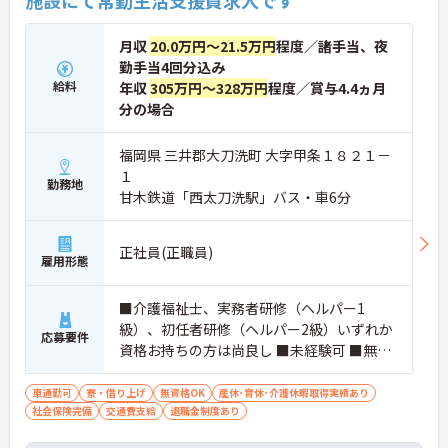
施設にて常勤生活支援員求人です
月収
20.0万円～21.5万円
程度／諸手当、夜
勤手当4回分込み
給料
年収
305万円～328万円
程度／賞与4.4ヵ月
分の場合
福岡県 三井郡大刀洗町 大字甲条１８２１－
１
勤務地
甘木鉄道「西太刀洗駅」バス・車6分
正社員(正職員)
雇用形態
■介護福祉士、実務者研修（ヘルパー1
級）、初任者研修（ヘルパー2級）いずれか
応募要件
資格お持ちの方は尚良し ■未経験可 ■無資
格者可
車通勤可
寮・借り上げ
無資格OK
産休･育休･介護休暇取得実績あり
社会保険完備
交通費支給
退職金制度あり