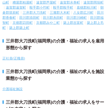
山町
糟屋郡粕屋町
遠賀郡芦屋町
遠賀郡水巻町
遠賀郡岡垣町
遠賀郡遠賀町
鞍手郡小竹町
鞍手郡鞍手町
嘉穂郡桂川町
朝
倉郡筑前町
三井郡大刀洗町
三潴郡大木町
八女郡広川町
田川
郡香春町
田川郡添田町
田川郡糸田町
田川郡川崎町
田川郡福
智町
京都郡苅田町
京都郡みやこ町
築上郡吉富町
築上郡上毛
町
築上郡築上町
三井郡大刀洗町(福岡県)の介護・福祉の求人を雇用
形態から探す
正社員(正職員)
三井郡大刀洗町(福岡県)の介護・福祉の求人を施設
業態から探す
介護福祉施設
三井郡大刀洗町(福岡県)の介護・福祉の求人をサー