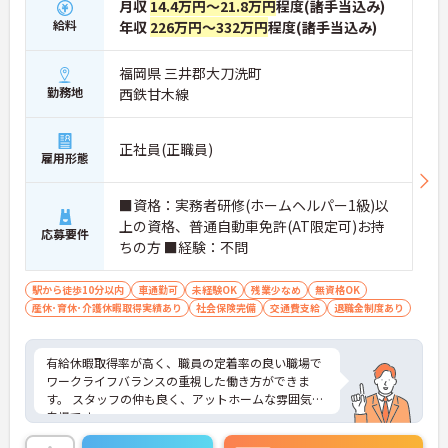
月収
14.4万円～21.8万円
程度(諸手当込み)
給料
年収
226万円～332万円
程度(諸手当込み)
福岡県 三井郡大刀洗町
勤務地
西鉄甘木線
正社員(正職員)
雇用形態
■資格：実務者研修(ホームヘルパー1級)以
上の資格、普通自動車免許(AT限定可)お持
応募要件
ちの方 ■経験：不問
駅から徒歩10分以内
車通勤可
未経験OK
残業少なめ
無資格OK
産休･育休･介護休暇取得実績あり
社会保険完備
交通費支給
退職金制度あり
有給休暇取得率が高く、職員の定着率の良い職場で
ワークライフバランスの重視した働き方ができま
す。 スタッフの仲も良く、アットホームな雰囲気が
自慢です。
ご興味ある方には、面接対策ポイントなど、詳細を