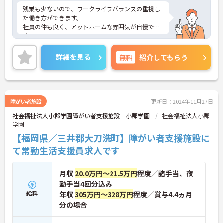
残業も少ないので、ワークライフバランスの重視し
た働き方ができます。
社員の仲も良く、アットホームな雰囲気が自慢で
す。
ご興味ある方には、面接対策ポイントなど、詳細を
お話しいたしますのでお気軽にご相談ください。
詳細を見る
無料
紹介してもらう
障がい者施設
更新日：2024年11月27日
社会福祉法人小郡学園障がい者支援施設 小郡学園
社会福祉法人小郡
学園
【福岡県／三井郡大刀洗町】障がい者支援施設に
て常勤生活支援員求人です
月収
20.0万円～21.5万円
程度／諸手当、夜
勤手当4回分込み
給料
年収
305万円～328万円
程度／賞与4.4ヵ月
分の場合