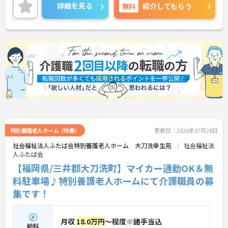
お話しいたしますのでお気軽にご相談ください
詳細を見る
無料
紹介してもらう
特別養護老人ホーム（特養）
更新日：2026年07月28日
社会福祉法人ふたば会特別養護老人ホーム 大刀洗幸生苑
社会福祉法
人ふたば会
【福岡県/三井郡大刀洗町】マイカー通勤OK＆無
料駐車場♪特別養護老人ホームにて介護職員の募
集です！
月収
18.0万円
～程度※諸手当込
給料