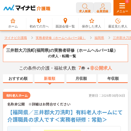
0
0
求人検索
会員登録
メニュー
ホーム
初めての方へ
面談会場一覧
保存した求人
最近見た求人
マイナビ介護職
実務者研修（ホームヘルパー1級）
福岡県
三井郡大刀
三井郡大刀洗町(福岡県)の実務者研修（ホームヘルパー1級）
の求人・転職一覧
7
この条件の介護・福祉求人数
非公開求人
件 ＋
おすすめ順
新着順
月収順
年収順
有料老人ホーム
更新日：2026年08月06日
名称非公開 ※詳細はお問合せください
【福岡県／三井郡大刀洗町】有料老人ホームにて
介護職員の求人です＜実務者研修：常勤＞