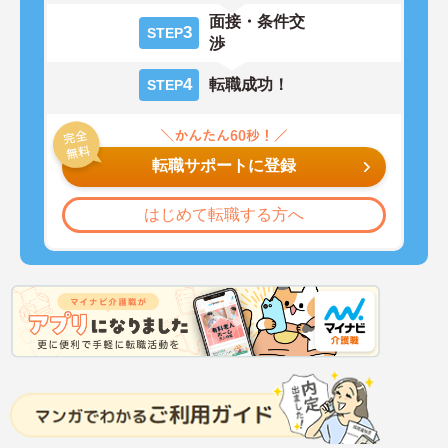
面接・条件交
3
STEP
渉
4
転職成功！
STEP
転職サポートに登録
はじめて転職する方へ