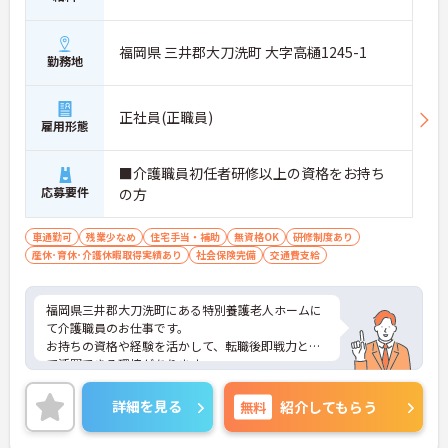
福岡県 三井郡大刀洗町 大字高樋1245-1
勤務地
正社員(正職員)
雇用形態
■介護職員初任者研修以上の資格をお持ち
応募要件
の方
車通勤可
残業少なめ
住宅手当・補助
無資格OK
研修制度あり
産休･育休･介護休暇取得実績あり
社会保険完備
交通費支給
福岡県三井郡大刀洗町にある特別養護老人ホームに
て介護職員のお仕事です。
お持ちの資格や経験を活かして、転職後即戦力とし
て活躍できる環境があります。
ご興味ある方には、面接対策ポイントなど、さらに
詳細をお話しいたしますのでお気軽にご相談くださ
詳細を見る
無料
紹介してもらう
い。