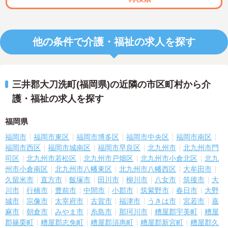
他の条件で介護・福祉の求人を探す
三井郡大刀洗町(福岡県)の近隣の市区町村から介
護・福祉の求人を探す
福岡県
福岡市
福岡市東区
福岡市博多区
福岡市中央区
福岡市南区
福岡市西区
福岡市城南区
福岡市早良区
北九州市
北九州市門
司区
北九州市若松区
北九州市戸畑区
北九州市小倉北区
北九
州市小倉南区
北九州市八幡東区
北九州市八幡西区
大牟田市
久留米市
直方市
飯塚市
田川市
柳川市
八女市
筑後市
大
川市
行橋市
豊前市
中間市
小郡市
筑紫野市
春日市
大野
城市
宗像市
太宰府市
古賀市
福津市
うきは市
宮若市
嘉
麻市
朝倉市
みやま市
糸島市
那珂川市
糟屋郡宇美町
糟屋
郡篠栗町
糟屋郡志免町
糟屋郡須惠町
糟屋郡新宮町
糟屋郡久