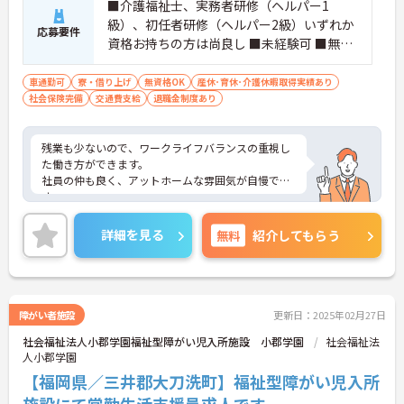
■介護福祉士、実務者研修（ヘルパー1
級）、初任者研修（ヘルパー2級）いずれか
応募要件
資格お持ちの方は尚良し ■未経験可 ■無資
格者可
車通勤可
寮・借り上げ
無資格OK
産休･育休･介護休暇取得実績あり
社会保険完備
交通費支給
退職金制度あり
残業も少ないので、ワークライフバランスの重視し
た働き方ができます。
社員の仲も良く、アットホームな雰囲気が自慢で
す。
ご興味ある方には、面接対策ポイントなど、詳細を
お話しいたしますのでお気軽にご相談ください。
詳細を見る
無料
紹介してもらう
障がい者施設
更新日：2025年02月27日
社会福祉法人小郡学園福祉型障がい児入所施設 小郡学園
社会福祉法
人小郡学園
【福岡県／三井郡大刀洗町】福祉型障がい児入所