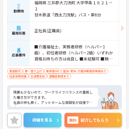
福岡県 三井郡大刀洗町 大字甲条１８２１－
１
勤務地
甘木鉄道「西太刀洗駅」バス・車6分
正社員(正職員)
雇用形態
■介護福祉士、実務者研修（ヘルパー1
級）、初任者研修（ヘルパー2級）いずれか
応募要件
資格お持ちの方は尚良し ■未経験可 ■無資
格者可
車通勤可
寮・借り上げ
無資格OK
産休･育休･介護休暇取得実績あり
社会保険完備
交通費支給
退職金制度あり
残業も少ないので、ワークライフバランスの重視し
た働き方ができます。
社員の仲も良く、アットホームな雰囲気が自慢で
す。
ご興味ある方には、面接対策ポイントなど、詳細を
お話しいたしますのでお気軽にご相談ください。
詳細を見る
無料
紹介してもらう