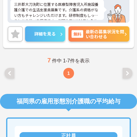
三井郡大刀洗町に位置する医療型障害児入所施設養
護介護での生活支援員募集です。介護系の資格がな
い方もチャレンジいただけます。研修制度もしっか
りとあり学べる環境です。年間休日は120日と多め
で、ワークライフバランスも実現しやすいです。ご
最新の募集状況を問
興味のある方には、面接対策ポイントなど、さらに
詳細を見る
無料
い合わせる
詳細をお話しいたしますのでお気軽にご相談くださ
い！
7
件中 1-7件を表示
1
福岡県の雇用形態別介護職の平均給与
正社員