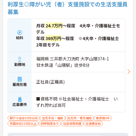
利厚生◎障がい児（者）支援施設での生活支援員
募集
月収
24.7万円
～程度 4大卒・介護福祉士モ
デル
給料
年収
369万円
～程度 ※4大卒・介護福祉士
2年目モデル
福岡県 三井郡大刀洗町 大字山隈374-1
勤務地
甘木鉄道「山隈駅」徒歩8分
正社員(正職員)
雇用形態
■資格不問 ※社会福祉士・介護福祉士 い
応募要件
ずれ狩れば尚可
駅から徒歩10分以内
住宅手当・補助
託児所・育児補助
無資格OK
年間休日110日以上
研修制度あり
社会保険完備
交通費支給