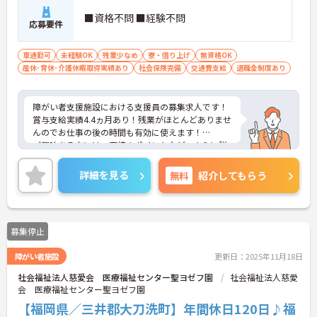
■資格不問 ■経験不問
応募要件
車通勤可
未経験OK
残業少なめ
寮・借り上げ
無資格OK
産休･育休･介護休暇取得実績あり
社会保険完備
交通費支給
退職金制度あり
障がい者支援施設における支援員の募集求人です！
賞与支給実績4.4ヵ月あり！残業がほとんどありませ
んのでお仕事の後の時間も有効に使えます！
ご興味ある方には、面接のポイントなど、さらに詳
細をお話致しますのでお気軽にご相談ください。
詳細を見る
無料
紹介してもらう
募集停止
障がい者施設
更新日：2025年11月18日
社会福祉法人慈愛会 医療福祉センター聖ヨゼフ園
社会福祉法人慈愛
会 医療福祉センター聖ヨゼフ園
【福岡県／三井郡大刀洗町】年間休日120日♪福