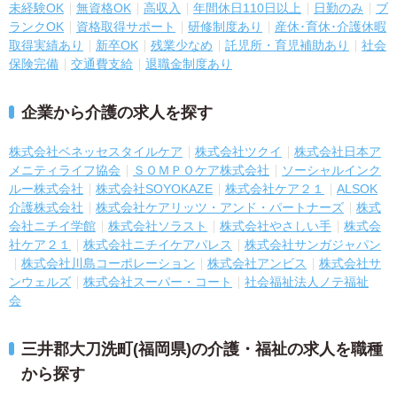
未経験OK
無資格OK
高収入
年間休日110日以上
日勤のみ
ブ
ランクOK
資格取得サポート
研修制度あり
産休･育休･介護休暇
取得実績あり
新卒OK
残業少なめ
託児所・育児補助あり
社会
保険完備
交通費支給
退職金制度あり
企業から介護の求人を探す
株式会社ベネッセスタイルケア
株式会社ツクイ
株式会社日本ア
メニティライフ協会
ＳＯＭＰＯケア株式会社
ソーシャルインク
ルー株式会社
株式会社SOYOKAZE
株式会社ケア２１
ALSOK
介護株式会社
株式会社ケアリッツ・アンド・パートナーズ
株式
会社ニチイ学館
株式会社ソラスト
株式会社やさしい手
株式会
社ケア２１
株式会社ニチイケアパレス
株式会社サンガジャパン
株式会社川島コーポレーション
株式会社アンビス
株式会社サ
ンウェルズ
株式会社スーパー・コート
社会福祉法人ノテ福祉
会
三井郡大刀洗町(福岡県)の介護・福祉の求人を職種
から探す