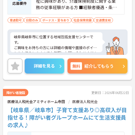
祉に興味があり、介護保険制度に関する業
応募要件
務の従事経験がある方 ■経験者優遇・条件
については応相談
車通勤可
日勤のみ
ボーナス・賞与あり
社会保険完備
交通費支給
岐阜県岐阜市に位置する地域包括支援センターで
す。
ご興味をお持ちの方には詳細の情報や面接のポイン
トをお伝えしますのでお気軽にお問い合わせくださ
いませ。
詳細を見る
無料
紹介してもらう
障がい者施設
更新日：2026年06月22日
医療法人和光会アミティホーム寺田
医療法人和光会
【岐阜県／岐阜市】子育て支援あり◎高収入が目
指せる！障がい者グループホームにて生活支援員
の求人♪