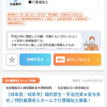
■介護福祉士
応募要件
車通勤可
寮・借り上げ
託児所・育児補助
年間休日110日以上
産休･育休･介護休暇取得実績あり
高収入
社会保険完備
交通費支給
退職金制度あり
平成23年に開設した内観・外観ともにきれいなユニ
ット型老人保健施設です。
子育て中の方に嬉しい託児所完備◎残業も少なめの
ため過度な負担なく勤務できます。退職金制度やそ
の他諸手当が充実しているのも嬉しいポイントです
ね。
詳細を見る
無料
紹介してもらう
ご興味ある方には、面接対策ポイントなど、さらに
詳細をお話しいたしますのでお気軽にご相談くださ
い。
特別養護老人ホーム（特養）
更新日：2026年07月07日
社会福祉法人岐協福祉会大洞岐協苑
社会福祉法人岐協福祉会
【岐阜県／岐阜市】福利厚生・手当充実★賞与多
め♪特別養護老人ホームで介護福祉士募集！