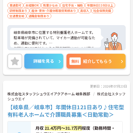
車通勤可
未経験OK
残業少なめ
住宅手当・補助
年間休日110日以上
研修制度あり
産休･育休･介護休暇取得実績あり
高収入
社会保険完備
交通費支給
退職金制度あり
岐阜県岐阜市に位置する特別養護老人ホームです。
駐車場が完備されていて、マイカー通勤が可能なた
め、通勤に便利です。
年間休日120日以上のうえ残業時間はほとんど発生
しません。なので自分の時間を大切にでき、プライ
ベートとメリハリをつけて勤務できます。
詳細を見る
無料
紹介してもらう
未経験の方も会社がしっかりとサポートし、十分に
教育を行いますので安心して働いていただけます。
ご興味をお持ちの方には、詳細の情報や面接のポイ
ントをお伝えしますのでお気軽にお問い合わせくだ
さい。
更新日：2026年07月23日
株式会社スタッフシュウエイアクアホーム 岐阜茜部
株式会社スタッフ
シュウエイ
【岐阜県／岐阜市】年間休日121日あり♪住宅型
有料老人ホームで介護職員募集＜日勤常勤＞
月収
21.4万円～31.7万円
程度（勤務時間・