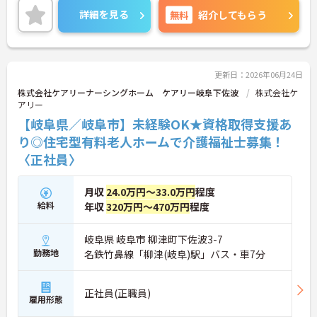
す。ご興味をお持ちの方はお気軽にお問い合わせく
詳細を見る
無料
紹介してもらう
ださい。
更新日：2026年06月24日
株式会社ケアリーナーシングホーム ケアリー岐阜下佐波
株式会社ケ
アリー
【岐阜県／岐阜市】未経験OK★資格取得支援あ
り◎住宅型有料老人ホームで介護福祉士募集！
〈正社員〉
月収
24.0万円～33.0万円
程度
給料
年収
320万円～470万円
程度
岐阜県 岐阜市 柳津町下佐波3-7
勤務地
名鉄竹鼻線「柳津(岐阜)駅」バス・車7分
正社員(正職員)
雇用形態