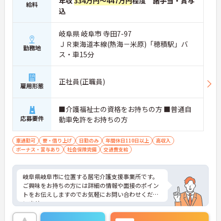
年収
334万円～447万円
程度 諸手当・賞与
給料
込
岐阜県 岐阜市 寺田7-97
ＪＲ東海道本線(熱海－米原)「穂積駅」バ
勤務地
ス・車15分
正社員(正職員)
雇用形態
■介護福祉士の資格をお持ちの方 ■普通自
応募要件
動車免許をお持ちの方
車通勤可
寮・借り上げ
日勤のみ
年間休日110日以上
高収入
ボーナス・賞与あり
社会保険完備
交通費支給
岐阜県岐阜市に位置する居宅介護支援事業所です。
ご興味をお持ちの方には詳細の情報や面接のポイン
トをお伝えしますのでお気軽にお問い合わせくださ
いませ。