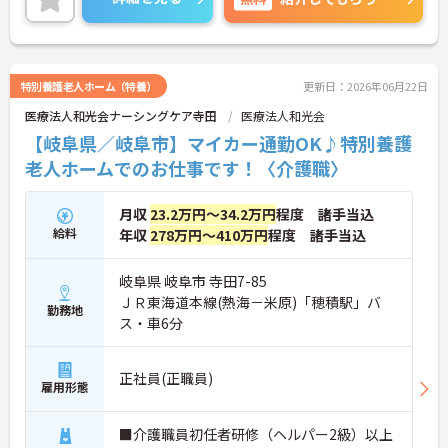
特別養護老人ホーム（特養）
更新日：2026年06月22日
医療法人和光会ナーシングケア寺田
医療法人和光会
【岐阜県／岐阜市】マイカー通勤OK♪特別養護
老人ホームでのお仕事です！〈介護職〉
月収
23.2万円～34.2万円
程度 諸手当込
給料
年収
278万円～410万円
程度 諸手当込
岐阜県 岐阜市 寺田7-85
ＪＲ東海道本線(熱海－米原)「穂積駅」バ
勤務地
ス・車6分
正社員(正職員)
雇用形態
■介護職員初任者研修（ヘルパー2級）以上