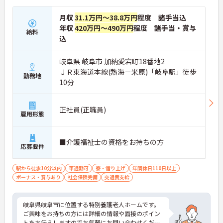
月収
31.1万円～38.8万円
程度 諸手当込
年収
420万円～490万円
程度 諸手当・賞与
給料
込
岐阜県 岐阜市 加納愛宕町18番地2
ＪＲ東海道本線(熱海－米原)「岐阜駅」徒歩
勤務地
10分
正社員(正職員)
雇用形態
■介護福祉士の資格をお持ちの方
応募要件
駅から徒歩10分以内
車通勤可
寮・借り上げ
年間休日110日以上
ボーナス・賞与あり
社会保険完備
交通費支給
岐阜県岐阜市に位置する特別養護老人ホームです。
ご興味をお持ちの方には詳細の情報や面接のポイン
トをお伝えしますのでお気軽にお問い合わせくださ