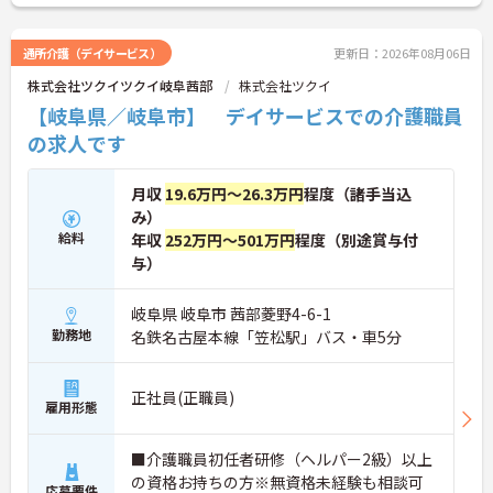
通所介護（デイサービス）
更新日：2026年08月06日
株式会社ツクイツクイ岐阜茜部
株式会社ツクイ
【岐阜県／岐阜市】 デイサービスでの介護職員
の求人です
月収
19.6万円～26.3万円
程度（諸手当込
み）
給料
年収
252万円～501万円
程度（別途賞与付
与）
岐阜県 岐阜市 茜部菱野4-6-1
勤務地
名鉄名古屋本線「笠松駅」バス・車5分
正社員(正職員)
雇用形態
■介護職員初任者研修（ヘルパー2級）以上
の資格お持ちの方※無資格未経験も相談可
応募要件