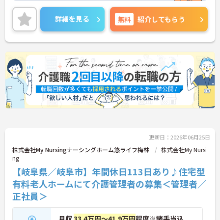
護、介護予防支援などの事業を展開しています。
研修も充実！安心して就業できます☆
詳細を見る
無料
紹介してもらう
旅行や新年会、歓迎会、ボーリング大会など親睦会
活動も活発で馴染みやすい職場環境です♪
法人として23年の歴史ある社会福祉法人です。
地域社会への貢献を理念としています。一緒にあた
たかい施設をつくりあげていきませんか？
更新日：2026年06月25日
株式会社My Nursingナーシングホーム悠ライフ梅林
株式会社My Nursi
ng
【岐阜県／岐阜市】年間休日113日あり♪住宅型
有料老人ホームにて介護管理者の募集＜管理者／
正社員＞
月収
33.4万円～41.9万円
程度※諸手当込