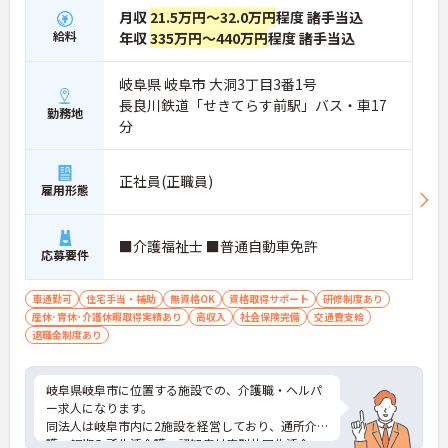
月収
21.5万円～32.0万円
程度 諸手当込
給料
年収
335万円～440万円
程度 諸手当込
岐阜県 岐阜市 大洞3丁目3番1号
長良川鉄道「せきてらす前駅」バス・車17
勤務地
分
正社員(正職員)
雇用形態
■介護福祉士 ■普通自動車免許
応募要件
車通勤可
住宅手当・補助
無資格OK
資格取得サポート
研修制度あり
産休･育休･介護休暇取得実績あり
高収入
社会保険完備
交通費支給
退職金制度あり
岐阜県岐阜市に位置する施設での、介護職・ヘルパ
ー求人になります。
同法人は岐阜市内に2施設を経営しており、通所介
護、短期入所生活介護、認知症対応型共同生活介