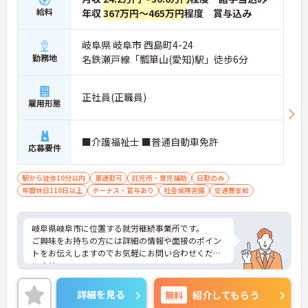
給料
年収
367万円～465万円
程度 賞与込み
岐阜県 岐阜市 西島町4-24
勤務地
名鉄瀬戸線「瓢箪山(愛知)駅」徒歩6分
正社員(正職員)
雇用形態
■介護福祉士 ■普通自動車免許
応募要件
駅から徒歩10分以内
車通勤可
託児所・育児補助
日勤のみ
年間休日110日以上
ボーナス・賞与あり
社会保険完備
交通費支給
岐阜県岐阜市に位置する就労継続事業所です。
ご興味をお持ちの方には詳細の情報や面接のポイン
トをお伝えしますのでお気軽にお問い合わせくださ
いませ。
詳細を見る
無料
紹介してもらう