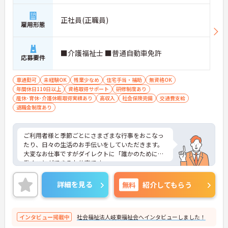
正社員(正職員)
雇用形態
■介護福祉士 ■普通自動車免許
応募要件
車通勤可
未経験OK
残業少なめ
住宅手当・補助
無資格OK
年間休日110日以上
資格取得サポート
研修制度あり
産休･育休･介護休暇取得実績あり
高収入
社会保険完備
交通費支給
退職金制度あり
ご利用者様と季節ごとにさまざまな行事をおこなっ
たり、日々の生活のお手伝いをしていただきます。
大変なお仕事ですがダイレクトに「誰かのために」
働くことができるお仕事です。
ご興味いただいた方は、詳細等お伝えしますので、
ご連絡ください。
詳細を見る
無料
紹介してもらう
インタビュー掲載中
社会福祉法人岐東福祉会へインタビューしました！