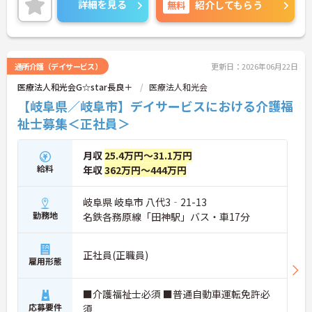
詳細を見る
無料
紹介してもらう
通所介護（デイサービス）
更新日：2026年06月22日
医療法人和光会G☆star長良＋
医療法人和光会
【岐阜県／岐阜市】デイサービスにおける介護福
祉士募集＜正社員＞
月収
25.4万円～31.1万円
給料
年収
362万円～444万円
岐阜県 岐阜市 八代3‐21-13
勤務地
名鉄各務原線「田神駅」バス・車17分
正社員(正職員)
雇用形態
■介護福祉士必須 ■普通自動車運転免許必
応募要件
須