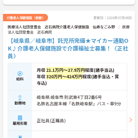
介護老人保健施設（老健）
更新日：2026年07月08日
医療法人社団登豊会 近石病院介護老人保健施設 仙寿なごみ野
医療
法人社団登豊会 近石病院
【岐阜県／岐阜市】託児所完備★マイカー通勤O
K♪介護老人保健施設で介護福祉士募集！〈正社
員〉
月収
21.1万円～27.9万円
程度(諸手当込)
年収
320万円～424万円
程度(諸手当込・賞
給料
与込)
岐阜県 岐阜市 則武東4丁目2番6号
勤務地
名鉄名古屋本線「名鉄岐阜駅」バス・車9分
正社員(正職員)
雇用形態