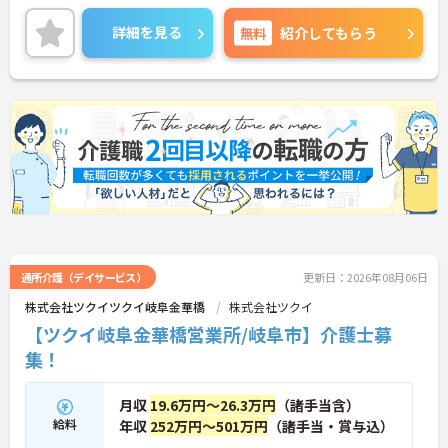
用者一人ひとりに寄り添ってサービスを提供してい
ただける方を募集しています。サービス提供責任者
詳細を見る
無料
紹介してもらう
の経験がなくスタートされた方も多数いらっしゃい
ます。
ご興味のある方には、面接対策ポイントなど、さら
に詳細をお話しいたしますのでお気軽にご相談くだ
さい！
通所介護（デイサービス）
更新日：2026年08月06日
株式会社ツクイツクイ岐阜金華橋
株式会社ツクイ
【ツクイ岐阜金華橋営業所/岐阜市】介護士募
集！
月収
19.6万円～26.3万円
（諸手当含）
給料
年収
252万円～501万円
（諸手当・賞与込）