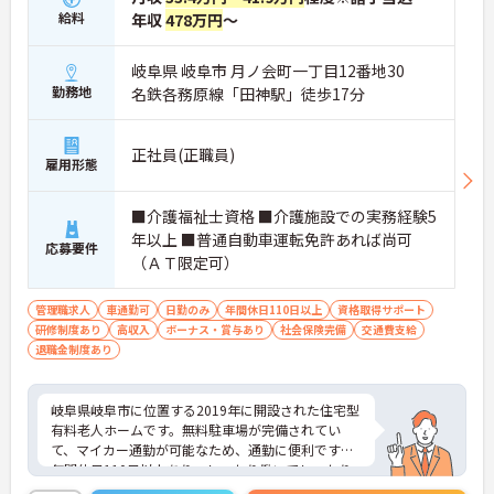
給料
年収
478万円
～
岐阜県 岐阜市 月ノ会町一丁目12番地30
勤務地
名鉄各務原線「田神駅」徒歩17分
正社員(正職員)
雇用形態
■介護福祉士資格 ■介護施設での実務経験5
年以上 ■普通自動車運転免許あれば尚可
応募要件
（ＡＴ限定可）
管理職求人
車通勤可
日勤のみ
年間休日110日以上
資格取得サポート
研修制度あり
高収入
ボーナス・賞与あり
社会保険完備
交通費支給
退職金制度あり
岐阜県岐阜市に位置する2019年に開設された住宅型
有料老人ホームです。無料駐車場が完備されてい
て、マイカー通勤が可能なため、通勤に便利です。
年間休日110日以上あり、しっかり働いてしっかり
休める、社員にとって理想の働き方を実現できま