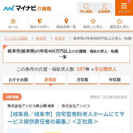
0
0
求人検索
会員登録
メニュー
ホーム
初めての方へ
面談会場一覧
保存した求人
最近見た求人
マイナビ介護職
岐阜県
岐阜市
岐阜県の年収400万円以上の求人・転職
岐阜市(岐阜県)の年収400万円以上
の介護職・福祉の求人・転職
一覧
107
この条件の介護・福祉求人数
非公開求人
件 ＋
おすすめ順
新着順
月収順
年収順
訪問看護
更新日：2026年08月06日
株式会社アンビス医心館 岐阜
株式会社アンビス
【岐阜県／岐阜市】住宅型有料老人ホームにてサ
ービス提供責任者の募集♪＜正社員＞