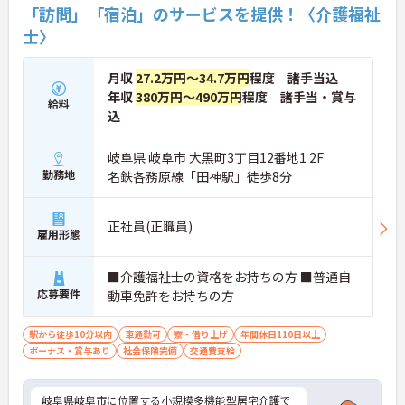
「訪問」「宿泊」のサービスを提供！〈介護福祉
士〉
月収
27.2万円～34.7万円
程度 諸手当込
年収
380万円～490万円
程度 諸手当・賞与
給料
込
岐阜県 岐阜市 大黒町3丁目12番地1 2F
勤務地
名鉄各務原線「田神駅」徒歩8分
正社員(正職員)
雇用形態
■介護福祉士の資格をお持ちの方 ■普通自
応募要件
動車免許をお持ちの方
駅から徒歩10分以内
車通勤可
寮・借り上げ
年間休日110日以上
ボーナス・賞与あり
社会保険完備
交通費支給
岐阜県岐阜市に位置する小規模多機能型居宅介護で