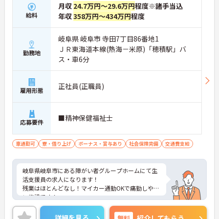
月収
24.7万円～29.6万円
程度※諸手当込
給料
年収
358万円～434万円
程度
岐阜県 岐阜市 寺田7丁目86番地1
ＪＲ東海道本線(熱海－米原)「穂積駅」バ
勤務地
ス・車6分
正社員(正職員)
雇用形態
■精神保健福祉士
応募要件
車通勤可
寮・借り上げ
ボーナス・賞与あり
社会保険完備
交通費支給
岐阜県岐阜市にある障がい者グループホームにて生
活支援員の求人になります！
残業はほとんどなし！マイカー通勤OKで痛勤しやす
い施設です！
ご興味のある方は、マイナビ介護職までお問い合わ
せください。
詳細を見る
無料
紹介してもらう