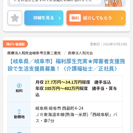
いませ。
詳細を見る
無料
紹介してもらう
障がい者施設
更新日：2026年07月29日
医療法人和光会岐阜市立第二恵光
医療法人和光会
【岐阜県／岐阜市】福利厚生充実★障害者支援施
設で生活支援員募集！〈介護福祉士／正社員〉
月収
27.7万円～34.1万円
程度 諸手当込
年収
385万円～482万円
程度 諸手当・賞与
給料
込
岐阜県 岐阜市 西島町4-24
ＪＲ東海道本線(熱海－米原)「西岐阜駅」バ
勤務地
ス・車7分