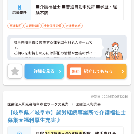
■介護福祉士 ■普通自動車免許 ■学歴・経
応募要件
験不問
車通勤可
未経験OK
社会保険完備
交通費支給
岐阜県岐阜市に位置する住宅型有料老人ホームで
す。
ご興味をお持ちの方には詳細の情報や面接のポイン
トをお伝えしますのでお気軽にお問い合わせくださ
いませ。
詳細を見る
無料
紹介してもらう
更新日：2026年06月22日
医療法人和光会岐阜市立ワークス恵光
医療法人和光会
【岐阜県／岐阜市】就労継続事業所で介護福祉士
募集★福利厚生充実♪
月収
24.2万円～30.6万円
程度 諸手当込み