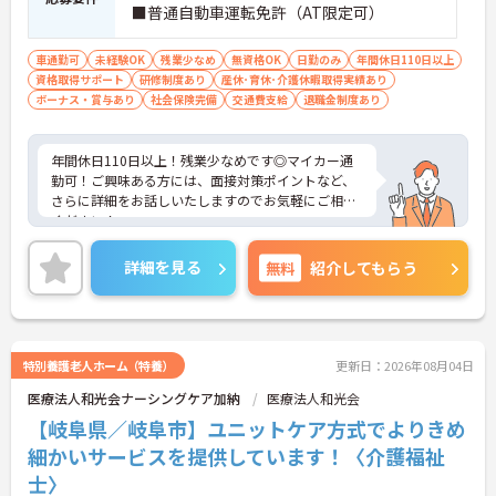
■普通自動車運転免許（AT限定可）
車通勤可
未経験OK
残業少なめ
無資格OK
日勤のみ
年間休日110日以上
資格取得サポート
研修制度あり
産休･育休･介護休暇取得実績あり
ボーナス・賞与あり
社会保険完備
交通費支給
退職金制度あり
年間休日110日以上！残業少なめです◎マイカー通
勤可！ご興味ある方には、面接対策ポイントなど、
さらに詳細をお話しいたしますのでお気軽にご相談
ください！
詳細を見る
無料
紹介してもらう
特別養護老人ホーム（特養）
更新日：2026年08月04日
医療法人和光会ナーシングケア加納
医療法人和光会
【岐阜県／岐阜市】ユニットケア方式でよりきめ
細かいサービスを提供しています！〈介護福祉
士〉