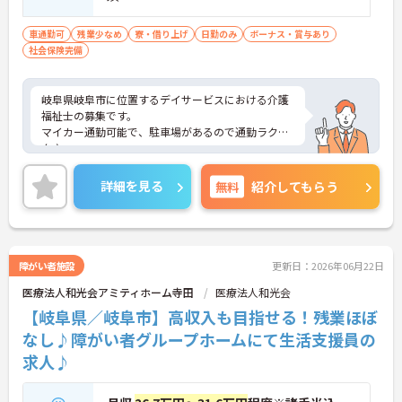
車通勤可
残業少なめ
寮・借り上げ
日勤のみ
ボーナス・賞与あり
社会保険完備
岐阜県岐阜市に位置するデイサービスにおける介護
福祉士の募集です。
マイカー通勤可能で、駐車場があるので通勤ラクラ
ク♪
資格手当や処遇改善手当など、嬉しい手当が豊富で
す◎
詳細を見る
無料
紹介してもらう
ご興味のある方には面接ポイントをお伝えしますの
で、お気軽にお問い合わせください！
障がい者施設
更新日：2026年06月22日
医療法人和光会アミティホーム寺田
医療法人和光会
【岐阜県／岐阜市】高収入も目指せる！残業ほぼ
なし♪障がい者グループホームにて生活支援員の
求人♪