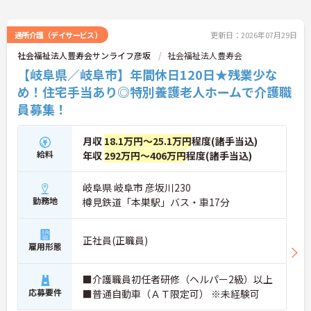
通所介護（デイサービス）
更新日：2026年07月29日
社会福祉法人豊寿会サンライフ彦坂
社会福祉法人豊寿会
【岐阜県／岐阜市】年間休日120日★残業少な
め！住宅手当あり◎特別養護老人ホームで介護職
員募集！
月収
18.1万円～25.1万円
程度(諸手当込)
給料
年収
292万円～406万円
程度(諸手当込)
岐阜県 岐阜市 彦坂川230
勤務地
樽見鉄道「本巣駅」バス・車17分
正社員(正職員)
雇用形態
■介護職員初任者研修（ヘルパー2級）以上
応募要件
■普通自動車（ＡＴ限定可） ※未経験可