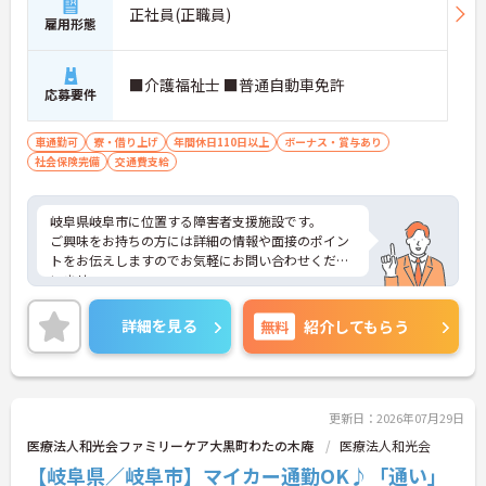
正社員(正職員)
雇用形態
■介護福祉士 ■普通自動車免許
応募要件
車通勤可
寮・借り上げ
年間休日110日以上
ボーナス・賞与あり
社会保険完備
交通費支給
岐阜県岐阜市に位置する障害者支援施設です。
ご興味をお持ちの方には詳細の情報や面接のポイン
トをお伝えしますのでお気軽にお問い合わせくださ
いませ。
詳細を見る
無料
紹介してもらう
更新日：2026年07月29日
医療法人和光会ファミリーケア大黒町わたの木庵
医療法人和光会
【岐阜県／岐阜市】マイカー通勤OK♪「通い」