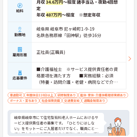
月収
34.6万円
～程度 諸手当込・夜勤4回想
定
給料
年収
487万円
～程度 ※想定年収
岐阜県 岐阜市 尼ヶ崎町1-9-19
勤務地
名鉄各務原線「田神駅」徒歩16分
正社員(正職員)
雇用形態
■介護福祉士 ※サービス提供責任者の資
格要項を満たす方 ■実務経験：必須
応募要件
（特養・訪問介護・老健・病院などで介護
の実務経験が3年程度ある方）☆サ責未経験
スタートの実績多数☆
車通勤可
年間休日110日以上
研修制度あり
産休･育休･介護休暇取得実績あり
ボーナス・賞与あり
社会保険完備
交通費支給
退職金制度あり
岐阜県岐阜市にて住宅型有料老人ホームにおけるサ
ービス提供責任者の募集です。「ひとりにはしな
い」をモットーにご入居者だけでなく、職員にとっ
ても温かみのある環境づくりを目指しており、ご利