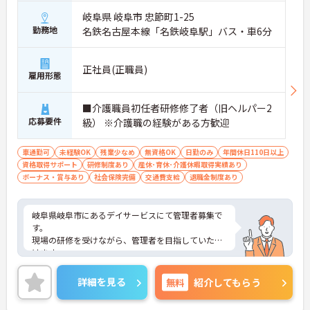
岐阜県 岐阜市 忠節町1-25
勤務地
名鉄名古屋本線「名鉄岐阜駅」バス・車6分
正社員(正職員)
雇用形態
■介護職員初任者研修修了者（旧ヘルパー2
応募要件
級） ※介護職の経験がある方歓迎
車通勤可
未経験OK
残業少なめ
無資格OK
日勤のみ
年間休日110日以上
資格取得サポート
研修制度あり
産休･育休･介護休暇取得実績あり
ボーナス・賞与あり
社会保険完備
交通費支給
退職金制度あり
岐阜県岐阜市にあるデイサービスにて管理者募集で
す。
現場の研修を受けながら、管理者を目指していただ
けます。
お休みや福利厚生も充実しておりますので、プライ
ベートも充実して過ごせます。
詳細を見る
無料
紹介してもらう
ご興味ある方は、ご連絡くださいませ。