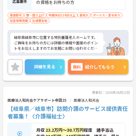
応募要件
の資格をお持ちの方
車通勤可
寮・借り上げ
年間休日110日以上
高収入
ボーナス・賞与あり
社会保険完備
交通費支給
岐阜県岐阜市に位置する特別養護老人ホームです。
ご興味をお持ちの方には詳細の情報や面接のポイン
トをお伝えしますのでお気軽にお問い合わせくださ
いませ。
詳細を見る
無料
紹介してもらう
更新日：2026年06月22日
医療法人和光会ケアサポート寺田25
医療法人和光会
【岐阜県／岐阜市】訪問介護のサービス提供責任
者募集！〈介護福祉士〉
月収
23.2万円～30.7万円
程度 諸手当込