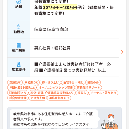
保有資格にて変動）
給料
年収
307万円～430万円
程度（勤務時間・保
有資格にて変動）
岐阜県 岐阜市 茜部
勤務地
契約社員・嘱託社員
雇用形態
■介護福祉士または実務者研修修了者 必
応募要件
須 ■介護福祉施設での実務経験1年以上
車通勤可
未経験OK
寮・借り上げ
住宅手当・補助
日勤のみ
年間休日110日以上
オープニングスタッフ募集
資格取得サポート
研修制度あり
産休･育休･介護休暇取得実績あり
高収入
ボーナス・賞与あり
社会保険完備
交通費支給
退職金制度あり
岐阜県岐阜市にある住宅型有料老人ホームにて介護
者職員の求人です。
勤務体系の選択が可能なので自分のライフスタイル