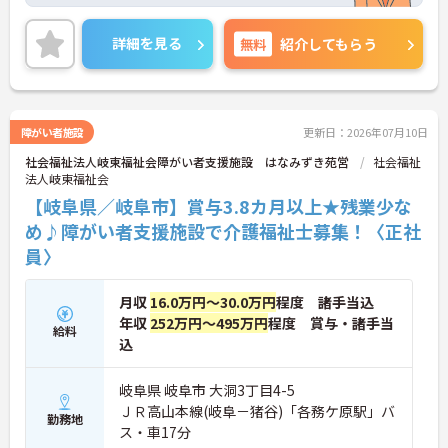
にあった働き方ができ、高給与なので仕事へのモチ
ベーションにつながります。今後も施設を複数展開
予定なので、管理職のポストに就くチャンスも豊富
詳細を見る
無料
紹介してもらう
です。
また、福利厚生が整っており、長期的に勤務可能な
環境が整っております。ご興味をお持ちの方は、お
気軽にお問い合わせください。
障がい者施設
更新日：2026年07月10日
社会福祉法人岐東福祉会障がい者支援施設 はなみずき苑営
社会福祉
法人岐東福祉会
【岐阜県／岐阜市】賞与3.8カ月以上★残業少な
め♪障がい者支援施設で介護福祉士募集！〈正社
員〉
月収
16.0万円～30.0万円
程度 諸手当込
年収
252万円～495万円
程度 賞与・諸手当
給料
込
岐阜県 岐阜市 大洞3丁目4-5
ＪＲ高山本線(岐阜－猪谷)「各務ケ原駅」バ
勤務地
ス・車17分