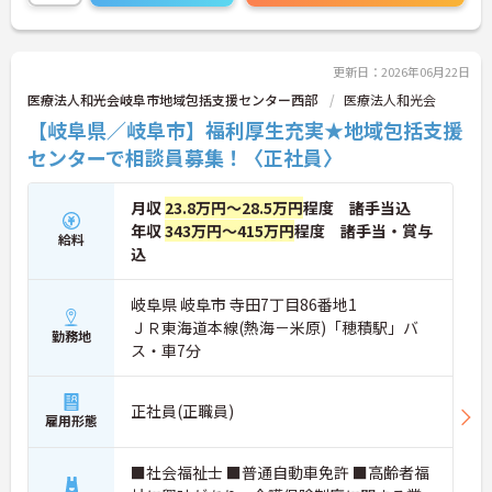
更新日：2026年06月22日
医療法人和光会岐阜市地域包括支援センター西部
医療法人和光会
【岐阜県／岐阜市】福利厚生充実★地域包括支援
センターで相談員募集！〈正社員〉
月収
23.8万円～28.5万円
程度 諸手当込
年収
343万円～415万円
程度 諸手当・賞与
給料
込
岐阜県 岐阜市 寺田7丁目86番地1
ＪＲ東海道本線(熱海－米原)「穂積駅」バ
勤務地
ス・車7分
正社員(正職員)
雇用形態
■社会福祉士 ■普通自動車免許 ■高齢者福