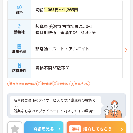
時給
1,065円～1,265円
給料
岐阜県 美濃市 古市場町2550-1
勤務地
長良川鉄道「美濃市駅」徒歩5分
非常勤・パート・アルバイト
雇用形態
資格不問 経験不問
応募要件
駅から徒歩10分以内
車通勤可
未経験OK
無資格OK
岐阜県美濃市のデイサービスでの介護職員の募集で
す。
残業なしなのでプライベートと両立しやすい環境で
す。経験不問での募集なので未経験の方チャレンジ
OK！
ご興味のある方は、面接のポイントをお伝えします
詳細を見る
無料
紹介してもらう
のでお気軽にお問い合せください。