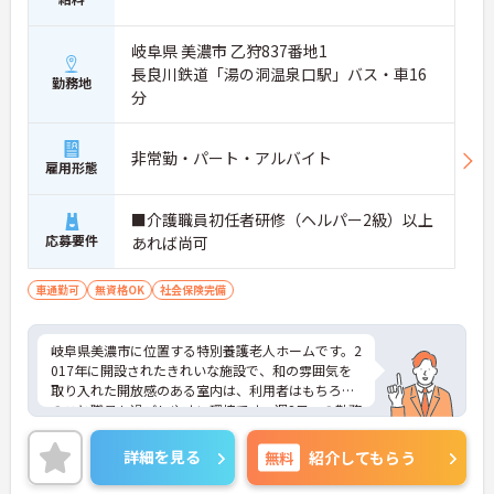
岐阜県 美濃市 乙狩837番地1
長良川鉄道「湯の洞温泉口駅」バス・車16
勤務地
分
非常勤・パート・アルバイト
雇用形態
■介護職員初任者研修（ヘルパー2級）以上
応募要件
あれば尚可
車通勤可
無資格OK
社会保険完備
岐阜県美濃市に位置する特別養護老人ホームです。2
017年に開設されたきれいな施設で、和の雰囲気を
取り入れた開放感のある室内は、利用者はもちろん
のこと職員も過ごしやすい環境です。週2日～の勤務
が相談でき、プライベートとの両立もしやすいで
す。ご興味のある方には、面接対策ポイントなど、
詳細を見る
無料
紹介してもらう
さらに詳細をお話しいたしますのでお気軽にご相談
ください！