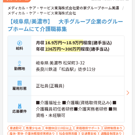
メディカル・ケア・サービス東海株式会社愛の家グループホーム美濃
メディカル・ケア・サービス東海株式会社
【岐阜県/美濃市】 大手グループ企業のグルー
プホームにて介護職募集
月収
16.9万円～18.9万円
程度(諸手当込)
給料
年収
236万円～300万円
程度(諸手当込)
岐阜県 美濃市 松栄町3-32
勤務地
長良川鉄道「松森駅」徒歩11分
正社員(正職員)
雇用形態
■介護福祉士 ■介護職(資格取得見込み) ■
介護職員初任者研修■介護実務者研修 ■無
応募要件
資格・未経験可
車通勤可
残業少なめ
年間休日110日以上
資格取得サポート
研修制度あり
産休･育休･介護休暇取得実績あり
社会保険完備
交通費支給
退職金制度あり