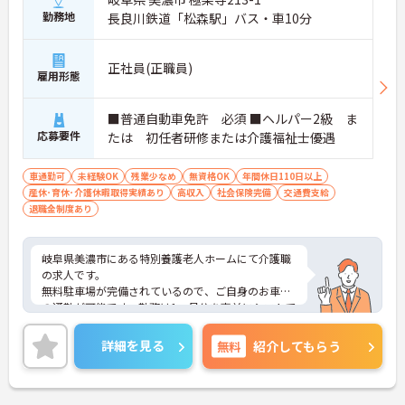
勤務地
長良川鉄道「松森駅」バス・車10分
正社員(正職員)
雇用形態
■普通自動車免許 必須 ■ヘルパー2級 ま
応募要件
たは 初任者研修または介護福祉士優遇
車通勤可
未経験OK
残業少なめ
無資格OK
年間休日110日以上
産休･育休･介護休暇取得実績あり
高収入
社会保険完備
交通費支給
退職金制度あり
岐阜県美濃市にある特別養護老人ホームにて介護職
の求人です。
無料駐車場が完備されているので、ご自身のお車で
の通勤が可能です。勤務は1ヶ月分を事前にシフトで
決めますので、予定が立てやすいですね◎在職中に
キャリアアップを希望する方の為に他の福祉資格を
詳細を見る
無料
紹介してもらう
取得した時は、資格取得奨励金もあります。ご興味
のある方はお気軽にお問い合わせ下さいませ。