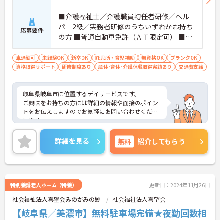
■介護福祉士／介護職員初任者研修／ヘル
パー2級／実務者研修のうちいずれかお持ち
応募要件
の方 ■普通自動車免許（ＡＴ限定可） ■経
験不問 ■週3日～5日程度勤務可能な方歓
迎
車通勤可
未経験OK
新卒OK
託児所・育児補助
無資格OK
ブランクOK
資格取得サポート
研修制度あり
産休･育休･介護休暇取得実績あり
交通費支給
岐阜県岐阜市に位置するデイサービスです。
ご興味をお持ちの方には詳細の情報や面接のポイン
トをお伝えしますのでお気軽にお問い合わせくださ
いませ。
詳細を見る
無料
紹介してもらう
特別養護老人ホーム（特養）
更新日：2024年11月26日
社会福祉法人喜望会みのがみの郷
社会福祉法人喜望会
【岐阜県／美濃市】無料駐車場完備★夜勤回数相