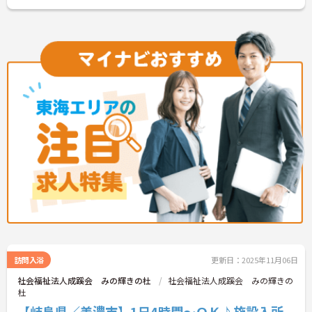
訪問入浴
更新日：2025年11月06日
社会福祉法人成蹊会 みの輝きの杜
社会福祉法人成蹊会 みの輝きの
杜
【岐阜県／美濃市】1日4時間～ＯＫ♪施設入所