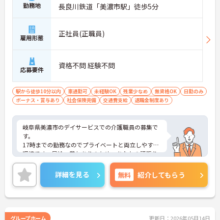
勤務地
長良川鉄道「美濃市駅」徒歩5分
正社員(正職員)
雇用形態
資格不問 経験不問
応募要件
駅から徒歩10分以内
車通勤可
未経験OK
残業少なめ
無資格OK
日勤のみ
ボーナス・賞与あり
社会保険完備
交通費支給
退職金制度あり
岐阜県美濃市のデイサービスでの介護職員の募集で
す。
17時までの勤務なのでプライベートと両立しやすい
環境です。昇給・賞与ありのため、あなたの頑張り
がしっかり評価されます。
ご興味のある方は、面接のポイントをお伝えします
詳細を見る
無料
紹介してもらう
のでお気軽にお問い合せください。
グループホーム
更新日：2026年05月14日