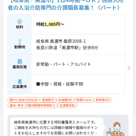
者の入浴介助専門の介護職員募集！〈パート〉
時給
1,065円
～
給料
岐阜県 美濃市 桑原3008-1
勤務地
長良川鉄道「美濃市駅」徒歩8分
非常勤・パート・アルバイト
雇用形態
■学歴・資格・経験不問
応募要件
駅から徒歩10分以内
車通勤可
未経験OK
残業少なめ
無資格OK
産休･育休･介護休暇取得実績あり
交通費支給
岐阜県美濃市に位置する特別養護老人ホームです。
ご興味をお持ちの方には詳細の情報や面接のポイン
トをお伝えしますのでお気軽にお問い合わせくださ