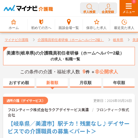
0
0
求人検索
会員登録
メニュー
ホーム
初めての方へ
面談会場一覧
保存した求人
最近見た求人
マイナビ介護職
介護職員初任者研修（ホームヘルパー2級）
岐阜県
美
美濃市(岐阜県)の介護職員初任者研修（ホームヘルパー2級）
の求人・転職一覧
9
この条件の介護・福祉求人数
非公開求人
件 ＋
おすすめ順
新着順
月収順
年収順
通所介護（デイサービス）
更新日：2026年05月26日
フロンティーク株式会社ラクアデイサービス美濃
フロンティーク株式
会社
【岐阜県／美濃市】駅チカ！残業なし♪デイサー
ビスでの介護職員の募集＜パート＞