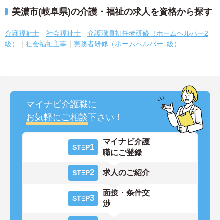
美濃市(岐阜県)の介護・福祉の求人を資格から探す
介護福祉士
社会福祉士
介護職員初任者研修（ホームヘルパー2
級）
社会福祉主事
実務者研修（ホームヘルパー1級）
マイナビ介護職に
お気軽にご相談
下さい！
マイナビ介護
1
STEP
職にご登録
2
求人のご紹介
STEP
面接・条件交
3
STEP
渉