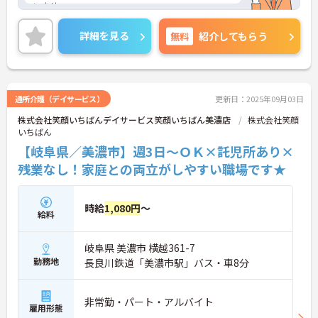
いませ。
詳細を見る
無料
紹介してもらう
通所介護（デイサービス）
更新日：2025年09月03日
株式会社笑顔いちばんデイサービス笑顔いちばん美濃店
株式会社笑顔
いちばん
【岐阜県／美濃市】週3日～ＯＫ×託児所あり×
残業なし！家庭との両立がしやすい職場です★
時給
1,080円
～
給料
岐阜県 美濃市 横越361-7
勤務地
長良川鉄道「美濃市駅」バス・車8分
非常勤・パート・アルバイト
雇用形態