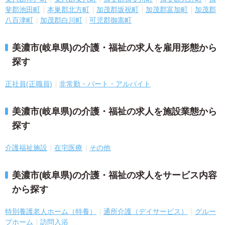
斐郡池田町
本巣郡北方町
加茂郡坂祝町
加茂郡富加町
加茂郡
八百津町
加茂郡白川町
可児郡御嵩町
美濃市(岐阜県)の介護・福祉の求人を雇用形態から
探す
正社員(正職員)
非常勤・パート・アルバイト
美濃市(岐阜県)の介護・福祉の求人を施設業態から
探す
介護福祉施設
在宅医療
その他
美濃市(岐阜県)の介護・福祉の求人をサービス内容
から探す
特別養護老人ホーム（特養）
通所介護（デイサービス）
グルー
プホーム
訪問入浴