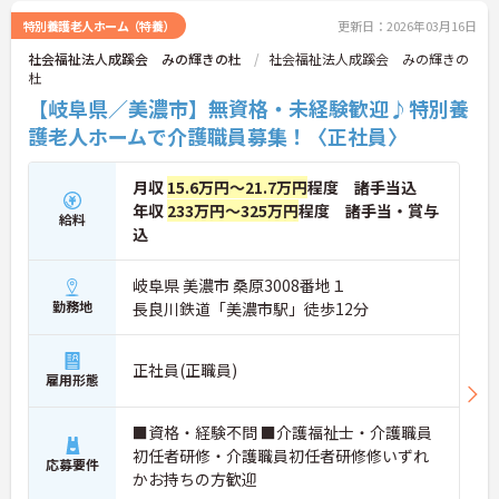
特別養護老人ホーム（特養）
更新日：2026年03月16日
社会福祉法人成蹊会 みの輝きの杜
社会福祉法人成蹊会 みの輝きの
杜
【岐阜県／美濃市】無資格・未経験歓迎♪特別養
護老人ホームで介護職員募集！〈正社員〉
月収
15.6万円～21.7万円
程度 諸手当込
年収
233万円～325万円
程度 諸手当・賞与
給料
込
岐阜県 美濃市 桑原3008番地１
勤務地
長良川鉄道「美濃市駅」徒歩12分
正社員(正職員)
雇用形態
■資格・経験不問 ■介護福祉士・介護職員
初任者研修・介護職員初任者研修修いずれ
応募要件
かお持ちの方歓迎