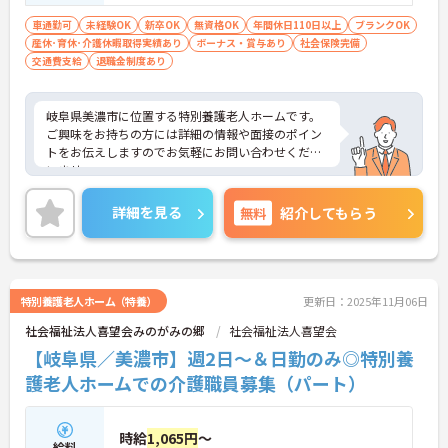
車通勤可
未経験OK
新卒OK
無資格OK
年間休日110日以上
ブランクOK
産休･育休･介護休暇取得実績あり
ボーナス・賞与あり
社会保険完備
交通費支給
退職金制度あり
岐阜県美濃市に位置する特別養護老人ホームです。
ご興味をお持ちの方には詳細の情報や面接のポイン
トをお伝えしますのでお気軽にお問い合わせくださ
いませ。
詳細を見る
無料
紹介してもらう
特別養護老人ホーム（特養）
更新日：2025年11月06日
社会福祉法人喜望会みのがみの郷
社会福祉法人喜望会
【岐阜県／美濃市】週2日～＆日勤のみ◎特別養
護老人ホームでの介護職員募集（パート）
時給
1,065円
～
給料