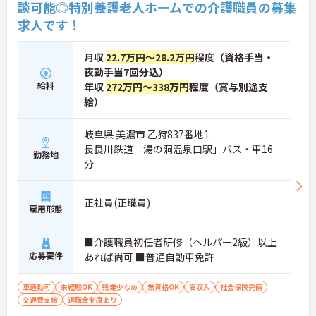
談可能◎特別養護老人ホームでの介護職員の募集
求人です！
月収
22.7万円～28.2万円
程度（資格手当・
夜勤手当7回分込）
給料
年収
272万円～338万円
程度（賞与別途支
給）
岐阜県 美濃市 乙狩837番地1
長良川鉄道「湯の洞温泉口駅」バス・車16
勤務地
分
正社員(正職員)
雇用形態
■介護職員初任者研修（ヘルパー2級）以上
応募要件
あれば尚可 ■普通自動車免許
車通勤可
未経験OK
残業少なめ
無資格OK
高収入
社会保険完備
交通費支給
退職金制度あり