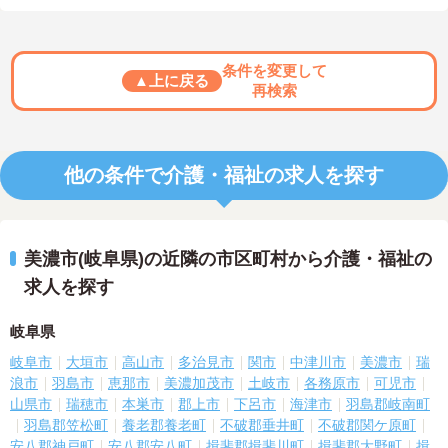
条件を変更して
▲上に戻る
再検索
他の条件で介護・福祉の求人を探す
美濃市(岐阜県)の近隣の市区町村から介護・福祉の
求人を探す
岐阜県
岐阜市
大垣市
高山市
多治見市
関市
中津川市
美濃市
瑞
浪市
羽島市
恵那市
美濃加茂市
土岐市
各務原市
可児市
山県市
瑞穂市
本巣市
郡上市
下呂市
海津市
羽島郡岐南町
羽島郡笠松町
養老郡養老町
不破郡垂井町
不破郡関ケ原町
安八郡神戸町
安八郡安八町
揖斐郡揖斐川町
揖斐郡大野町
揖