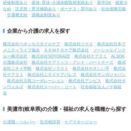
研修制度あり
産休･育休･介護休暇取得実績あり
新卒OK
残業少
なめ
託児所・育児補助あり
ボーナス・賞与あり
社会保険完備
交通費支給
退職金制度あり
企業から介護の求人を探す
株式会社ベネッセスタイルケア
株式会社ツクイ
株式会社日本ア
メニティライフ協会
ＳＯＭＰＯケア株式会社
ソーシャルインク
ルー株式会社
株式会社SOYOKAZE
株式会社ケア２１
ALSOK
介護株式会社
株式会社ケアリッツ・アンド・パートナーズ
株式
会社ニチイ学館
株式会社ソラスト
株式会社やさしい手
株式会
社ケア２１
株式会社ニチイケアパレス
株式会社サンガジャパン
株式会社川島コーポレーション
株式会社アンビス
株式会社サ
ンウェルズ
株式会社スーパー・コート
社会福祉法人ノテ福祉
会
美濃市(岐阜県)の介護・福祉の求人を職種から探す
介護職・ヘルパー
生活相談員
ケアマネージャー