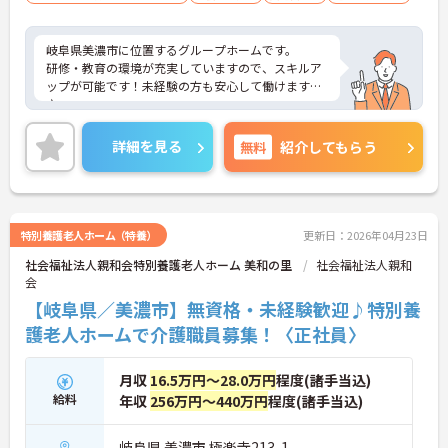
岐阜県美濃市に位置するグループホームです。
研修・教育の環境が充実していますので、スキルア
ップが可能です！未経験の方も安心して働けますよ
♪
駐車場が完備されていて、マイカー通勤が可能なた
め通勤に便利です。
詳細を見る
無料
紹介してもらう
ご興味をお持ちの方には、詳細の情報や面接のポイ
ントをお伝えしますのでお気軽にお問い合わせくだ
さい。
特別養護老人ホーム（特養）
更新日：2026年04月23日
社会福祉法人親和会特別養護老人ホーム 美和の里
社会福祉法人親和
会
【岐阜県／美濃市】無資格・未経験歓迎♪特別養
護老人ホームで介護職員募集！〈正社員〉
月収
16.5万円～28.0万円
程度(諸手当込)
給料
年収
256万円～440万円
程度(諸手当込)
岐阜県 美濃市 極楽寺213-1