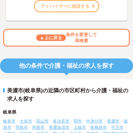
アドバイザーに相談する
条件を変更して
▲上に戻る
再検索
他の条件で介護・福祉の求人を探す
美濃市(岐阜県)の近隣の市区町村から介護・福祉の
求人を探す
岐阜県
岐阜市
大垣市
高山市
多治見市
関市
中津川市
美濃市
瑞
浪市
羽島市
恵那市
美濃加茂市
土岐市
各務原市
可児市