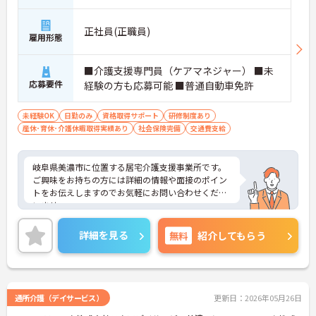
正社員(正職員)
雇用形態
■介護支援専門員（ケアマネジャー） ■未
応募要件
経験の方も応募可能 ■普通自動車免許
未経験OK
日勤のみ
資格取得サポート
研修制度あり
産休･育休･介護休暇取得実績あり
社会保険完備
交通費支給
岐阜県美濃市に位置する居宅介護支援事業所です。
ご興味をお持ちの方には詳細の情報や面接のポイン
トをお伝えしますのでお気軽にお問い合わせくださ
いませ。
詳細を見る
無料
紹介してもらう
通所介護（デイサービス）
更新日：2026年05月26日