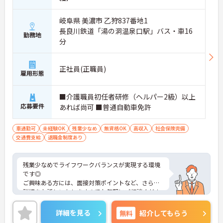
岐阜県 美濃市 乙狩837番地1
長良川鉄道「湯の洞温泉口駅」バス・車16
勤務地
分
正社員(正職員)
雇用形態
■介護職員初任者研修（ヘルパー2級）以上
応募要件
あれば尚可 ■普通自動車免許
車通勤可
未経験OK
残業少なめ
無資格OK
高収入
社会保険完備
交通費支給
退職金制度あり
残業少なめでライフワークバランスが実現する環境
です◎
ご興味ある方には、面接対策ポイントなど、さらに
詳細をお話しいたしますのでお気軽にご相談くださ
い！
詳細を見る
無料
紹介してもらう