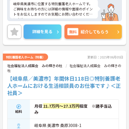
岐阜県美濃市に位置する特別養護老人ホームです。
ご興味をお持ちの方には詳細の情報や面接のポイン
トをお伝えしますのでお気軽にお問い合わせくださ
いませ。
詳細を見る
無料
紹介してもらう
特別養護老人ホーム（特養）
更新日：2025年06月05日
社会福祉法人成蹊会 みの輝きの杜
社会福祉法人成蹊会 みの輝きの
杜
【岐阜県／美濃市】年間休日118日◎特別養護老
人ホームにおける生活相談員のお仕事です♪＜正
社員＞
月収
21.7万円～27.3万円
程度 ※諸手当込
給料
み
岐阜県 美濃市 桑原3008-1