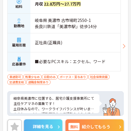
月収
22.8万円～27.7万円
給料
岐阜県 美濃市 古市場町2550-1
勤務地
長良川鉄道「美濃市駅」徒歩14分
正社員(正職員)
雇用形態
■必要なPCスキル：エクセル、ワード
応募要件
車通勤可
残業少なめ
日勤のみ
ボーナス・賞与あり
社会保険完備
交通費支給
退職金制度あり
岐阜県美濃市に位置する、居宅介護支援事業所にて
主任ケアマネの募集です！
土日休みなので、ワークライフバランスが叶います
☆また、マイカー通勤可能なので通勤らくらくです
◎
ご興味のある方には、面接対策ポイントなど、さら
詳細を見る
無料
紹介してもらう
に詳細をお話しいたしますのでお気軽にご相談くだ