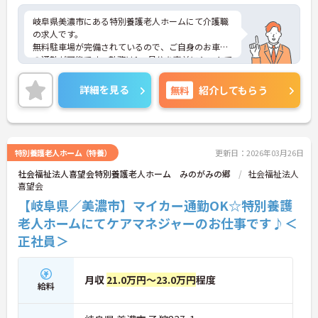
岐阜県美濃市にある特別養護老人ホームにて介護職
の求人です。
無料駐車場が完備されているので、ご自身のお車で
の通勤が可能です。勤務は1ヶ月分を事前にシフトで
決めますので、予定が立てやすいですね◎在職中に
キャリアアップを希望する方の為に他の福祉資格を
詳細を見る
無料
紹介してもらう
取得した時は、資格取得奨励金もあります。ご興味
のある方はお気軽にお問い合わせ下さいませ。
特別養護老人ホーム（特養）
更新日：2026年03月26日
社会福祉法人喜望会特別養護老人ホーム みのがみの郷
社会福祉法人
喜望会
【岐阜県／美濃市】マイカー通勤OK☆特別養護
老人ホームにてケアマネジャーのお仕事です♪＜
正社員＞
月収
21.0万円～23.0万円
程度
給料