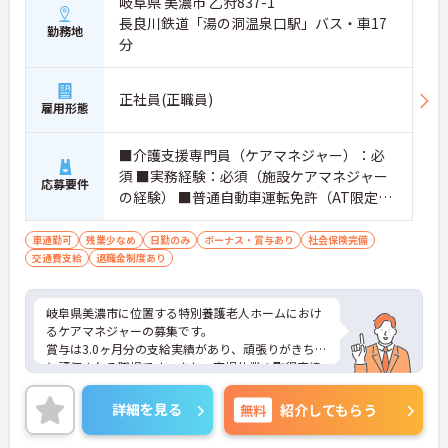
岐阜県 美濃市 乙狩837-1
長良川鉄道「湯の洞温泉口駅」バス・車17
勤務地
分
正社員(正職員)
雇用形態
■介護支援専門員（ケアマネジャー）：必
須 ■実務経験：必須（施設ケアマネジャー
応募要件
の経験） ■普通自動車運転免許（AT限定
可）：必須
車通勤可
残業少なめ
日勤のみ
ボーナス・賞与あり
社会保険完備
交通費支給
退職金制度あり
岐阜県美濃市に位置する特別養護老人ホームにおけ
るケアマネジャーの募集です。
賞与は3.0ヶ月分の支給実績があり、頑張りがきちん
と評価される職場です。また、育児休業の取得実績
があり、子育て世代の方も安心してご勤務いただけ
ます。
詳細を見る
無料
紹介してもらう
ご興味のある方には、面接対策ポイントなど、さら
に詳細をお話しいたしますのでお気軽にご相談くだ