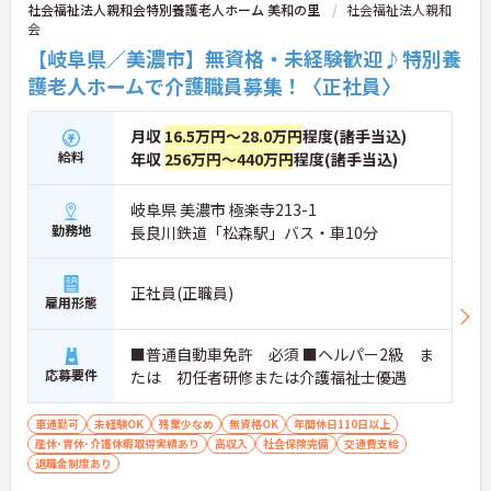
社会福祉法人親和会特別養護老人ホーム 美和の里
社会福祉法人親和
会
【岐阜県／美濃市】無資格・未経験歓迎♪特別養
護老人ホームで介護職員募集！〈正社員〉
月収
16.5万円～28.0万円
程度(諸手当込)
給料
年収
256万円～440万円
程度(諸手当込)
岐阜県 美濃市 極楽寺213-1
勤務地
長良川鉄道「松森駅」バス・車10分
正社員(正職員)
雇用形態
■普通自動車免許 必須 ■ヘルパー2級 ま
応募要件
たは 初任者研修または介護福祉士優遇
車通勤可
未経験OK
残業少なめ
無資格OK
年間休日110日以上
産休･育休･介護休暇取得実績あり
高収入
社会保険完備
交通費支給
退職金制度あり