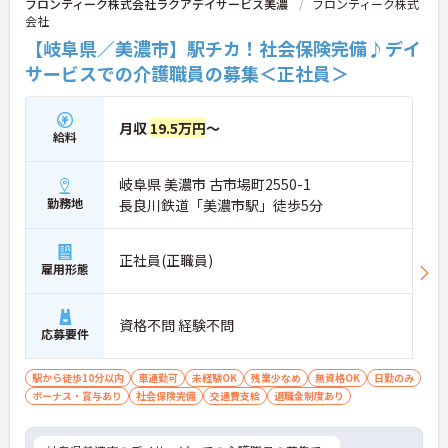
フロンティーク株式会社ラクアデイサービス美濃
フロンティーク株式
会社
【岐阜県／美濃市】駅チカ！社会保険完備♪デイ
サービスでの介護職員の募集＜正社員＞
月収
19.5万円
～
給料
岐阜県 美濃市 古市場町2550-1
勤務地
長良川鉄道「美濃市駅」徒歩5分
正社員(正職員)
雇用形態
資格不問 経験不問
応募要件
駅から徒歩10分以内
車通勤可
未経験OK
残業少なめ
無資格OK
日勤のみ
ボーナス・賞与あり
社会保険完備
交通費支給
退職金制度あり