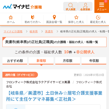
0
0
求人検索
会員登録
メニュー
ホーム
初めての方へ
面談会場一覧
保存した求人
最近見た求人
マイナビ介護職
岐阜県
美濃市
岐阜県の正社員(正職員)の求人・転職一
美濃市(岐阜県)の正社員(正職員)
の介護職・福祉の求人・転職一覧
10
この条件の介護・福祉求人数
非公開求人
件 ＋
おすすめ順
新着順
月収順
年収順
通所介護（デイサービス）
更新日：2026年07月23日
フロンティーク株式会社ラクアデイサービス美濃
フロンティーク株式
会社
【岐阜県／美濃市】土日休み☆居宅介護支援事業
所にて主任ケアマネ募集＜正社員＞