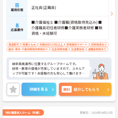
正社員(正職員)
雇用形態
■介護福祉士 ■介護職(資格取得見込み) ■
介護職員初任者研修■介護実務者研修 ■無
応募要件
資格・未経験可
車通勤可
残業少なめ
年間休日110日以上
資格取得サポート
研修制度あり
産休･育休･介護休暇取得実績あり
社会保険完備
交通費支給
退職金制度あり
岐阜県美濃市に位置するグループホームです。
研修・教育の環境が充実していますので、スキルア
ップが可能です！未経験の方も安心して働けますよ
♪
駐車場が完備されていて、マイカー通勤が可能なた
め通勤に便利です。
詳細を見る
無料
紹介してもらう
ご興味をお持ちの方には、詳細の情報や面接のポイ
ントをお伝えしますのでお気軽にお問い合わせくだ
さい。
特別養護老人ホーム（特養）
更新日：2026年04月23日