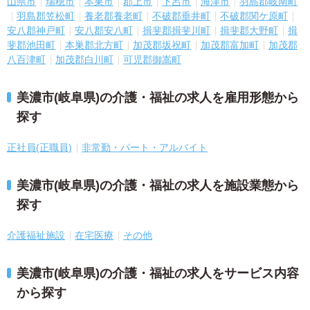
山県市
瑞穂市
本巣市
郡上市
下呂市
海津市
羽島郡岐南町
羽島郡笠松町
養老郡養老町
不破郡垂井町
不破郡関ケ原町
安八郡神戸町
安八郡安八町
揖斐郡揖斐川町
揖斐郡大野町
揖
斐郡池田町
本巣郡北方町
加茂郡坂祝町
加茂郡富加町
加茂郡
八百津町
加茂郡白川町
可児郡御嵩町
美濃市(岐阜県)の介護・福祉の求人を雇用形態から
探す
正社員(正職員)
非常勤・パート・アルバイト
美濃市(岐阜県)の介護・福祉の求人を施設業態から
探す
介護福祉施設
在宅医療
その他
美濃市(岐阜県)の介護・福祉の求人をサービス内容
から探す