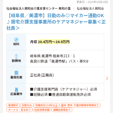
更新日：2025年05月30日
社会福祉法人親和会介護支援センター 美和の里
社会福祉法人親和会
【岐阜県／美濃市】日勤のみ◎マイカー通勤OK
♪居宅介護支援事業所のケアマネジャー募集＜正
社員＞
月収
20.4万円～24.9万円
給料
岐阜県 美濃市 極楽寺213‐1
勤務地
長良川鉄道「美濃市駅」バス・車9分
正社員(正職員)
雇用形態
■介護支援専門員（ケアマネジャー）必須
応募要件
■経験必須 ■普通自動車運転免許必須
車通勤可
日勤のみ
年間休日110日以上
産休･育休･介護休暇取得実績あり
ボーナス・賞与あり
社会保険完備
退職金制度あり