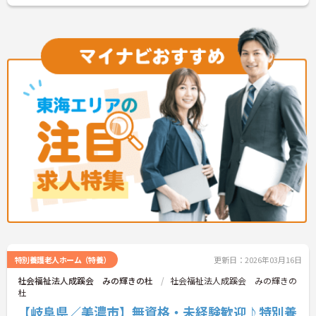
さい！
特別養護老人ホーム（特養）
更新日：2026年03月16日
社会福祉法人成蹊会 みの輝きの杜
社会福祉法人成蹊会 みの輝きの
杜
【岐阜県／美濃市】無資格・未経験歓迎♪特別養