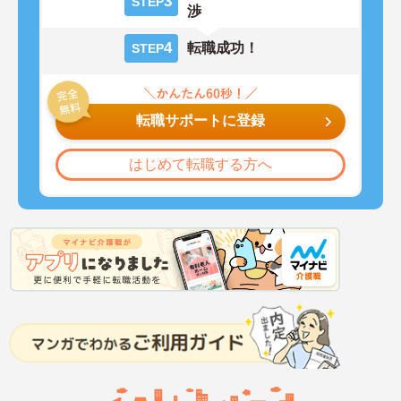
3
STEP
渉
4
転職成功！
STEP
転職サポートに登録
はじめて転職する方へ