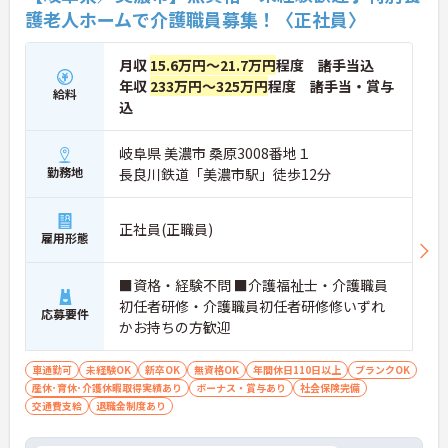
護老人ホームで介護職員募集！〈正社員〉
月収
15.6万円～21.7万円
程度 諸手当込
年収
233万円～325万円
程度 諸手当・賞与
給料
込
岐阜県 美濃市 桑原3008番地１
勤務地
長良川鉄道「美濃市駅」徒歩12分
正社員(正職員)
雇用形態
■資格・経験不問 ■介護福祉士・介護職員
初任者研修・介護職員初任者研修修いずれ
応募要件
かお持ちの方歓迎
車通勤可
未経験OK
新卒OK
無資格OK
年間休日110日以上
ブランクOK
産休･育休･介護休暇取得実績あり
ボーナス・賞与あり
社会保険完備
交通費支給
退職金制度あり