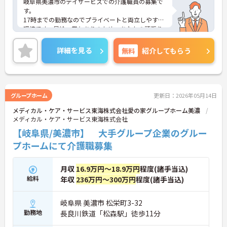
岐阜県美濃市のデイサービスでの介護職員の募集で
す。
17時までの勤務なのでプライベートと両立しやすい
環境です。昇給・賞与ありのため、あなたの頑張り
がしっかり評価されます。
ご興味のある方は、面接のポイントをお伝えします
詳細を見る
無料
紹介してもらう
のでお気軽にお問い合せください。
グループホーム
更新日：2026年05月14日
メディカル・ケア・サービス東海株式会社愛の家グループホーム美濃
メディカル・ケア・サービス東海株式会社
【岐阜県/美濃市】 大手グループ企業のグルー
プホームにて介護職募集
月収
16.9万円～18.9万円
程度(諸手当込)
給料
年収
236万円～300万円
程度(諸手当込)
岐阜県 美濃市 松栄町3-32
勤務地
長良川鉄道「松森駅」徒歩11分