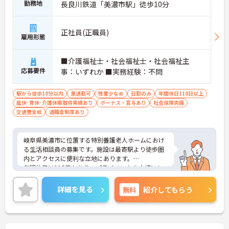
勤務地
長良川鉄道「美濃市駅」徒歩10分
正社員(正職員)
雇用形態
■介護福祉士・社会福祉士・社会福祉主
応募要件
事：いずれか ■実務経験：不問
駅から徒歩10分以内
車通勤可
残業少なめ
日勤のみ
年間休日110日以上
産休･育休･介護休暇取得実績あり
ボーナス・賞与あり
社会保険完備
交通費支給
退職金制度あり
岐阜県美濃市に位置する特別養護老人ホームにおけ
る生活相談員の募集です。施設は最寄駅より徒歩圏
内とアクセスに便利な立地にあります。
年間休日は118日もあり、プライベートを大切にし
ながらご勤務いただけます。また、育児休業の取得
実績があり、子育て世代の方も安心してご勤務いた
詳細を見る
無料
紹介してもらう
だけます。
ご興味のある方には、面接対策ポイントなど、さら
に詳細をご案内しますのでお気軽にご相談くださ
い！