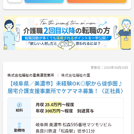
さい！
更新日：2026年06月26日
株式会社福祉の里美濃営業所
株式会社福祉の里
【岐阜県／美濃市】未経験OK◎駅から徒歩圏♪
居宅介護支援事業所でケアマネ募集！〈正社員〉
月収
25.0万円
～程度
給料
年収
300万円
～程度 別途賞与
岐阜県 美濃市 松森595番地マツモリビル
勤務地
長良川鉄道「松森駅」徒歩11分