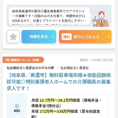
岐阜県美濃市の居宅介護支援事業所でケアマネジャ
ーの募集です！日勤のみのお仕事で、年間休日が11
6日あるので、仕事とプライベートを両立しやすい
職場です♪4.5ヵ月分の賞与実績があるのもうれしい
ポイント◎ご興味のある方は、面接ポイントをお伝
えしますので、お気軽にご連絡ください。
詳細を見る
無料
紹介してもらう
特別養護老人ホーム（特養）
更新日：2024年11月26日
社会福祉法人喜望会みのがみの郷
社会福祉法人喜望会
【岐阜県／美濃市】無料駐車場完備★夜勤回数相
談可能◎特別養護老人ホームでの介護職員の募集
求人です！
月収
22.7万円～28.2万円
程度（資格手当・
夜勤手当7回分込）
給料
年収
272万円～338万円
程度（賞与別途支
給）