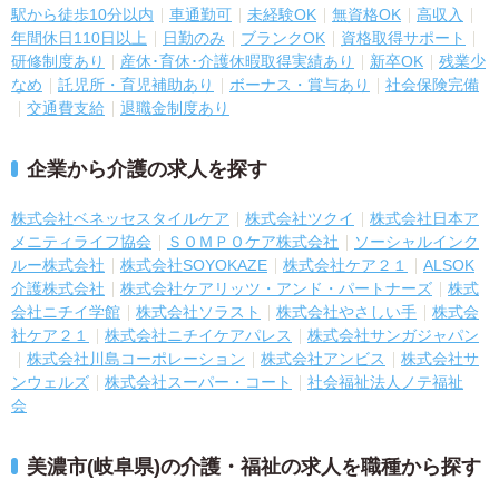
駅から徒歩10分以内
車通勤可
未経験OK
無資格OK
高収入
年間休日110日以上
日勤のみ
ブランクOK
資格取得サポート
研修制度あり
産休･育休･介護休暇取得実績あり
新卒OK
残業少
なめ
託児所・育児補助あり
ボーナス・賞与あり
社会保険完備
交通費支給
退職金制度あり
企業から介護の求人を探す
株式会社ベネッセスタイルケア
株式会社ツクイ
株式会社日本ア
メニティライフ協会
ＳＯＭＰＯケア株式会社
ソーシャルインク
ルー株式会社
株式会社SOYOKAZE
株式会社ケア２１
ALSOK
介護株式会社
株式会社ケアリッツ・アンド・パートナーズ
株式
会社ニチイ学館
株式会社ソラスト
株式会社やさしい手
株式会
社ケア２１
株式会社ニチイケアパレス
株式会社サンガジャパン
株式会社川島コーポレーション
株式会社アンビス
株式会社サ
ンウェルズ
株式会社スーパー・コート
社会福祉法人ノテ福祉
会
美濃市(岐阜県)の介護・福祉の求人を職種から探す