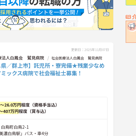
更新日：2025年11月07日
療法人白鳳会 鷲見病院
社会医療法人白鳳会 鷲見病院
阜県／群上市】託児所・寮完備★残業少なめ
アミックス病院で社会福祉士募集！
円～26.0万円
程度（資格手当込）
～407万円
程度（賞与込）
 白鳥町白鳥2-1
美濃白鳥駅」バス・車4分