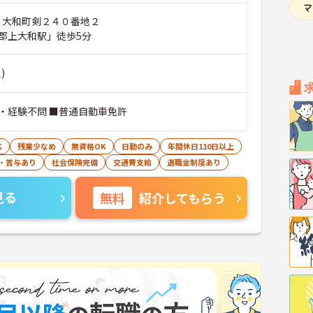
市 大和町剣２４０番地２
郡上大和駅」徒歩5分
)
・経験不問 ■普通自動車免許
K
残業少なめ
無資格OK
日勤のみ
年間休日110日以上
・賞与あり
社会保険完備
交通費支給
退職金制度あり
見る
無料
紹介してもらう