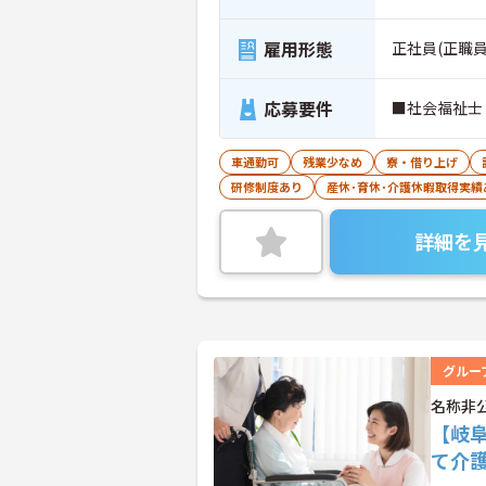
雇用形態
正社員(正職員
応募要件
■社会福祉士
車通勤可
残業少なめ
寮・借り上げ
研修制度あり
産休･育休･介護休暇取得実績
詳細を
グルー
名称非
【岐
て介