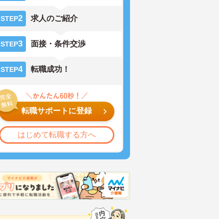
2
求人のご紹介
STEP
3
面接・条件交渉
STEP
4
転職成功！
STEP
転職サポートに登録
はじめて転職する方へ