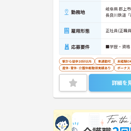
岐阜県 郡上
勤務地
長良川鉄道「
雇用形態
正社員(正職員
応募要件
■学歴・資格
駅から徒歩10分以内
車通勤可
未経験O
産休･育休･介護休暇取得実績あり
ボーナス
詳細を