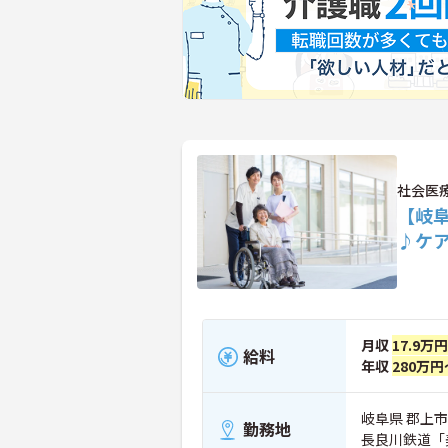
社会医
【岐
♪ケ
月収
17.9万
給料
年収
280万円
岐阜県 郡上市
勤務地
長良川鉄道「