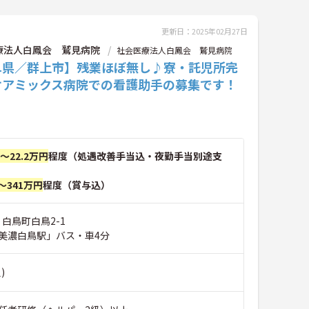
更新日：2025年02月27日
療法人白鳳会 鷲見病院
社会医療法人白鳳会 鷲見病院
阜県／群上市】残業ほぼ無し♪寮・託児所完
ケアミックス病院での看護助手の募集です！
円～22.2万円
程度（処遇改善手当込・夜勤手当別途支
～341万円
程度（賞与込）
 白鳥町白鳥2-1
美濃白鳥駅」バス・車4分
)