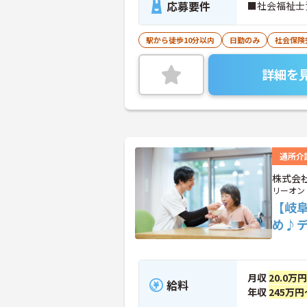
応募要件
■社会福祉士
駅から徒歩10分以内
日勤のみ
社会保険
詳細を
通所介
株式会
リーオン
【岐
め♪
月収
20.0万
給料
年収
245万円