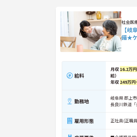
社会医
【岐
備★
月収
16.2万
給料
給）
年収
249万円
岐阜県 郡上市
勤務地
長良川鉄道「
雇用形態
正社員(正職員