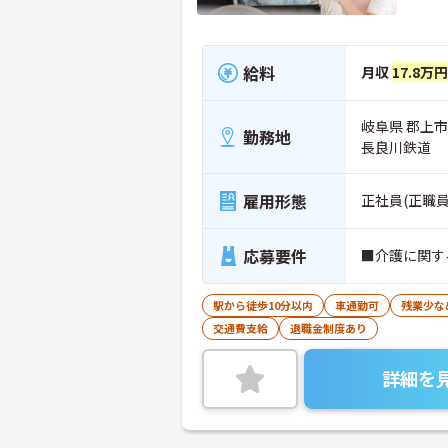
給料
月収
17.8万
岐阜県 郡上市
勤務地
長良川鉄道
雇用形態
正社員(正職員
応募要件
■介護に関す
駅から徒歩10分以内
車通勤可
残業少な
交通費支給
退職金制度あり
詳細を