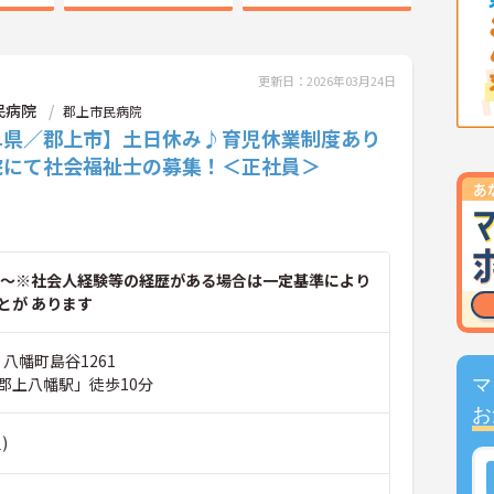
更新日：2026年03月24日
民病院
郡上市民病院
阜県／郡上市】土日休み♪育児休業制度あり
院にて社会福祉士の募集！＜正社員＞
～※社会人経験等の経歴がある場合は一定基準により
とが あります
 八幡町島谷1261
郡上八幡駅」徒歩10分
マ
お
)