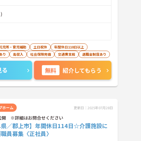
)
託児所・育児補助
土日祝休
年間休日110日以上
あり
高収入
社会保険完備
交通費支給
退職金制度あり
見る
無料
紹介してもらう
プホーム
更新日：2025年07月28日
公開 ※詳細はお問合せください
阜県／郡上市】年間休日114日☆介護施設に
護職員募集〈正社員〉