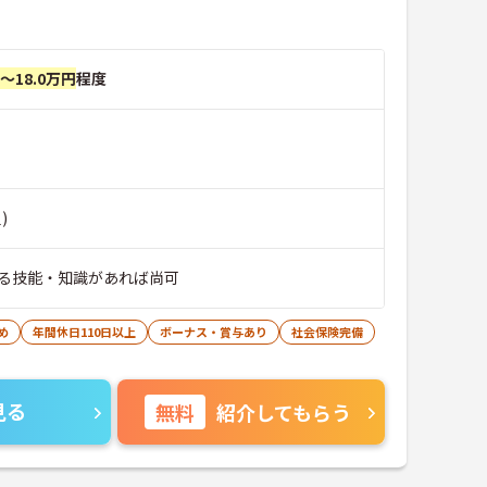
円～18.0万円
程度
)
る技能・知識があれば尚可
め
年間休日110日以上
ボーナス・賞与あり
社会保険完備
見る
無料
紹介してもらう