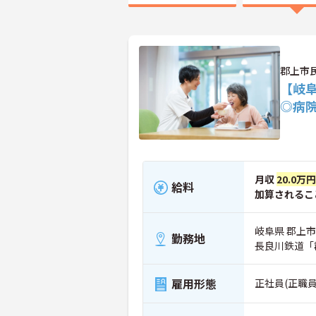
郡上市
【岐
◎病
月収
20.0万円
給料
加算されるこ
岐阜県 郡上市
勤務地
長良川鉄道「
雇用形態
正社員(正職員