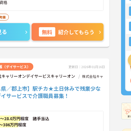
資格
完備
見る
無料
紹介してもらう
護（デイサービス）
更新日：2026年01月16日
社キャリーオンデイサービスキャリーオン
株式会社キャ
阜県／郡上市】駅チカ★土日休みで残業少な
デイサービスで介護職員募集！
円～28.0万円
程度 諸手当込
～386万円
程度