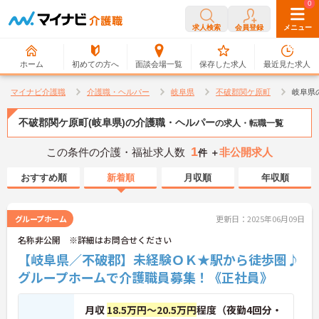
0
0
求人検索
会員登録
メニュー
ホーム
初めての方へ
面談会場一覧
保存した求人
最近見た求人
マイナビ介護職
介護職・ヘルパー
岐阜県
不破郡関ケ原町
岐阜県
不破郡関ケ原町(岐阜県)の介護職・ヘルパー
の求人・転職一覧
1
この条件の介護・福祉求人数
非公開求人
件 ＋
おすすめ順
新着順
月収順
年収順
グループホーム
更新日：2025年06月09日
名称非公開 ※詳細はお問合せください
【岐阜県／不破郡】未経験ＯＫ★駅から徒歩圏♪
グループホームで介護職員募集！《正社員》
月収
18.5万円～20.5万円
程度（夜勤4回分・