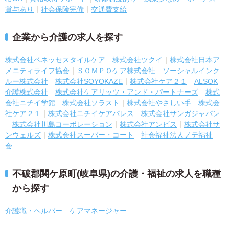
賞与あり
社会保険完備
交通費支給
企業から介護の求人を探す
株式会社ベネッセスタイルケア
株式会社ツクイ
株式会社日本ア
メニティライフ協会
ＳＯＭＰＯケア株式会社
ソーシャルインク
ルー株式会社
株式会社SOYOKAZE
株式会社ケア２１
ALSOK
介護株式会社
株式会社ケアリッツ・アンド・パートナーズ
株式
会社ニチイ学館
株式会社ソラスト
株式会社やさしい手
株式会
社ケア２１
株式会社ニチイケアパレス
株式会社サンガジャパン
株式会社川島コーポレーション
株式会社アンビス
株式会社サ
ンウェルズ
株式会社スーパー・コート
社会福祉法人ノテ福祉
会
不破郡関ケ原町(岐阜県)の介護・福祉の求人を職種
から探す
介護職・ヘルパー
ケアマネージャー