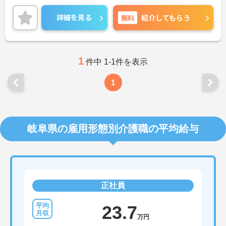
ご興味ある方には、面接のポイントなど、さらに詳
細をお話致しますのでお気軽にご相談ください。
詳細を見る
無料
紹介してもらう
1
件中 1-1件を表示
1
岐阜県の雇用形態別介護職の平均給与
正社員
23.7
万円