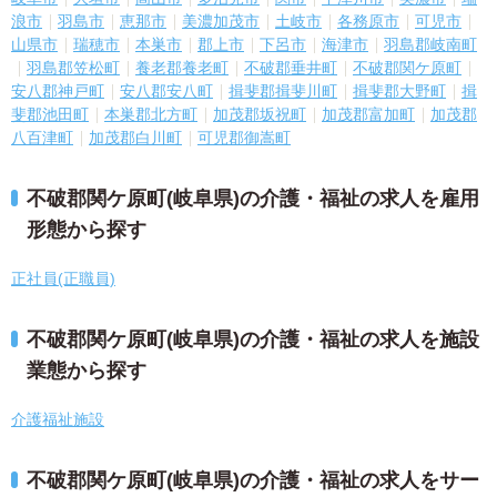
浪市
羽島市
恵那市
美濃加茂市
土岐市
各務原市
可児市
山県市
瑞穂市
本巣市
郡上市
下呂市
海津市
羽島郡岐南町
羽島郡笠松町
養老郡養老町
不破郡垂井町
不破郡関ケ原町
安八郡神戸町
安八郡安八町
揖斐郡揖斐川町
揖斐郡大野町
揖
斐郡池田町
本巣郡北方町
加茂郡坂祝町
加茂郡富加町
加茂郡
八百津町
加茂郡白川町
可児郡御嵩町
不破郡関ケ原町(岐阜県)の介護・福祉の求人を雇用
形態から探す
正社員(正職員)
不破郡関ケ原町(岐阜県)の介護・福祉の求人を施設
業態から探す
介護福祉施設
不破郡関ケ原町(岐阜県)の介護・福祉の求人をサー