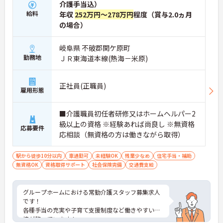
介護手当込）
給料
年収
252万円～278万円
程度（賞与2.0ヵ月
の場合）
岐阜県 不破郡関ケ原町
勤務地
ＪＲ東海道本線(熱海－米原)
正社員(正職員)
雇用形態
■介護職員初任者研修又はホームヘルパー2
級以上の資格 ※経験あれば尚良し ※無資格
応募要件
応相談（無資格の方は働きながら取得）
駅から徒歩10分以内
車通勤可
未経験OK
残業少なめ
住宅手当・補助
無資格OK
資格取得サポート
社会保険完備
交通費支給
グループホームにおける常勤介護スタッフ募集求人
です！
各種手当の充実や子育て支援制度など働きやすい環
境が整っています！