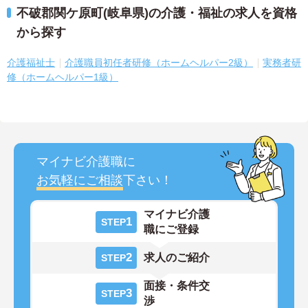
不破郡関ケ原町(岐阜県)の介護・福祉の求人を資格
から探す
介護福祉士
介護職員初任者研修（ホームヘルパー2級）
実務者研
修（ホームヘルパー1級）
マイナビ介護職に
お気軽にご相談
下さい！
マイナビ介護
1
STEP
職にご登録
2
求人のご紹介
STEP
面接・条件交
3
STEP
渉