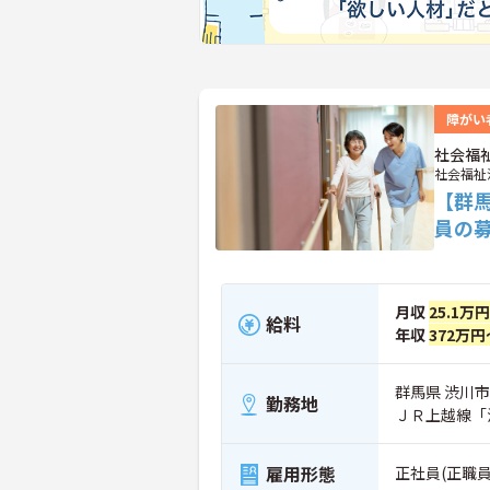
障がい
社会福
社会福祉
【群
員の
月収
25.1万
給料
年収
372万円
群馬県 渋川市 
勤務地
ＪＲ上越線「
雇用形態
正社員(正職員