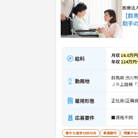
医療法
【群
助手
月収
16.0万
給料
年収
224万円
群馬県 渋川市 
勤務地
ＪＲ上越線「
雇用形態
正社員(正職員
応募要件
■資格不問
駅から徒歩10分以内
車通勤可
残業少な