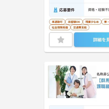
応募要件
資格・経験不
車通勤可
未経験OK
残業少なめ
寮
社会保険完備
交通費支給
詳細を
名称非
【群
護職