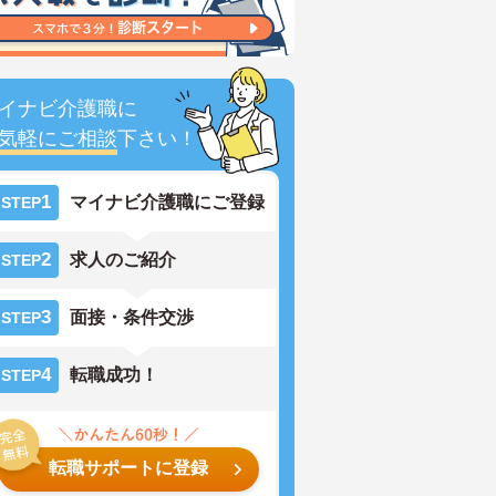
イナビ介護職に
気軽にご相談
下さい！
1
マイナビ介護職にご登録
STEP
2
求人のご紹介
STEP
3
面接・条件交渉
STEP
4
転職成功！
STEP
転職サポートに登録