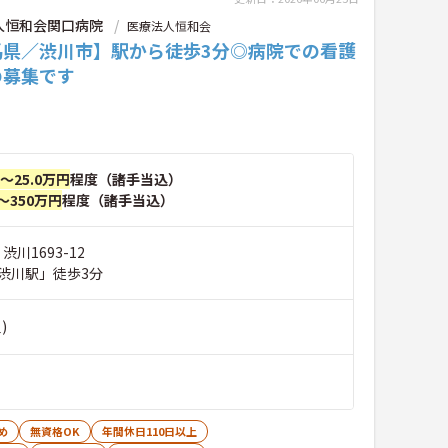
人恒和会関口病院
医療法人恒和会
馬県／渋川市】駅から徒歩3分◎病院での看護
の募集です
円～25.0万円
程度（諸手当込）
～350万円
程度（諸手当込）
渋川1693-12
渋川駅」徒歩3分
)
め
無資格OK
年間休日110日以上