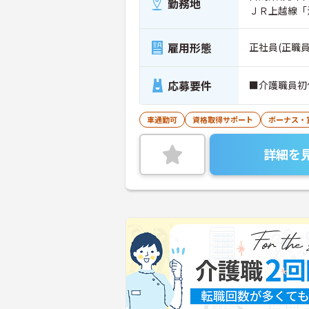
勤務地
ＪＲ上越線「
雇用形態
正社員(正職員
応募要件
■介護職員初
車通勤可
資格取得サポート
ボーナス・
詳細を