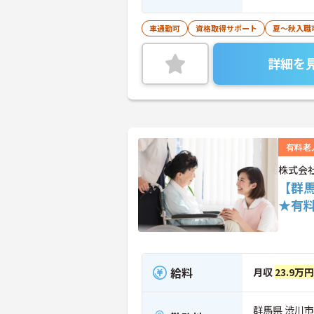
車通勤可
資格取得サポート
夏～秋入職
詳細を
有料老
株式会
【群
★有
給料
月収
23.9万円
群馬県 渋川市 