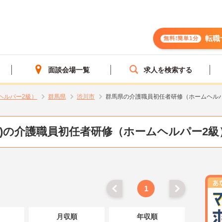
転職
無料!簡単1分
面談会場一覧
求人を検索する
ヘルパー2級）
群馬県
渋川市
群馬県の介護職員初任者研修（ホームヘル
県)の介護職員初任者研修（ホームヘルパー2級
1
月収順
年収順