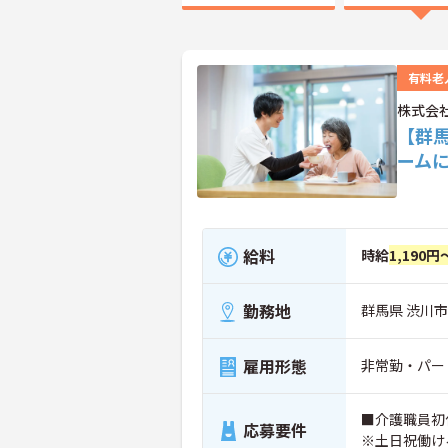
有料老
株式会
【群
ーム
給料
時給
1,190円
勤務地
群馬県 渋川市 
雇用形態
非常勤・パー
■介護職員初
応募要件
※土日祝働け