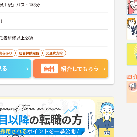
渋川駅」バス・車8分
)
任者研修以上必須
賞与あり
社会保険完備
交通費支給
見る
無料
紹介してもらう