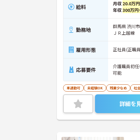
月収
20.0万
給料
年収
300万円
群馬県 渋川市
勤務地
ＪＲ上越線
雇用形態
正社員(正職員
介護職員初任
応募要件
可能
車通勤可
未経験OK
残業少なめ
社
詳細を