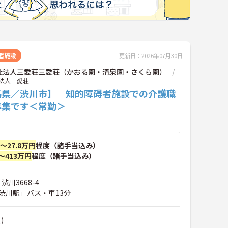
者施設
更新日：2026年07月30日
祉法人三愛荘三愛荘（かおる園・清泉園・さくら園）
法人三愛荘
馬県／渋川市】 知的障碍者施設での介護職
募集です＜常勤＞
円～27.8万円
程度（諸手当込み）
～413万円
程度（諸手当込み）
渋川3668-4
渋川駅」バス・車13分
)