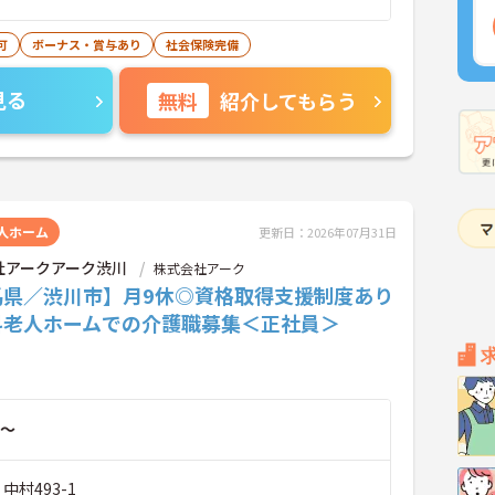
可
ボーナス・賞与あり
社会保険完備
見る
無料
紹介してもらう
人ホーム
更新日：2026年07月31日
社アークアーク渋川
株式会社アーク
馬県／渋川市】月9休◎資格取得支援制度あり
料老人ホームでの介護職募集＜正社員＞
～
中村493-1