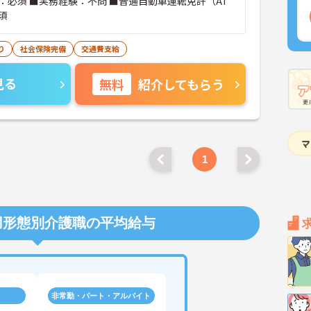
：必須 ■実務経験：不問 ■普通自動車運転免許（AT
須
り
社会保険完備
交通費支給
見る
無料
紹介してもらう
1
用形態別介護職の平均給与
非常勤・パート・アルバイト