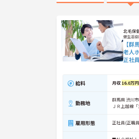
北毛保
健生活協
【群
老人
正社
給料
月収
16.0万
群馬県 渋川市 
勤務地
ＪＲ上越線「
雇用形態
正社員(正職員