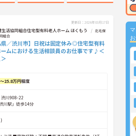
更新日：2026年03月17日
マ
健生活協同組合住宅型有料老人ホーム ほくもう
北毛保
同組合
お
馬県／渋川市】日祝は固定休み◎住宅型有料
ホームにおける生活相談員のお仕事です♪＜
員＞
円～25.8万円
程度
渋川908-22
渋川駅」徒歩14分
)