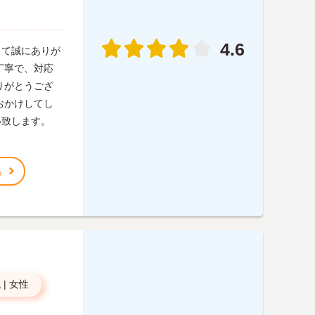
4.6
って誠にありが
丁寧で、対応
りがとうござ
おかけしてし
い致します。
る
代
|
女性