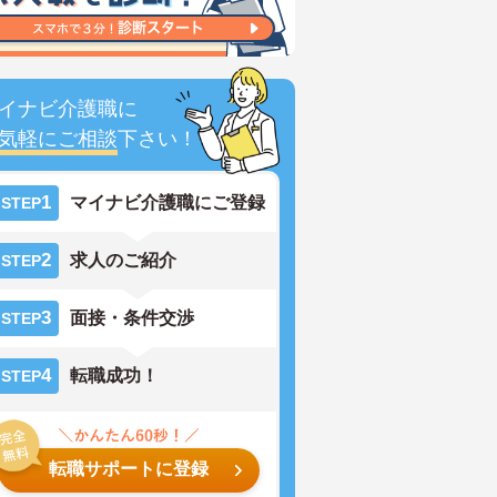
イナビ介護職に
気軽にご相談
下さい！
1
マイナビ介護職にご登録
STEP
2
求人のご紹介
STEP
3
面接・条件交渉
STEP
4
転職成功！
STEP
転職サポートに登録