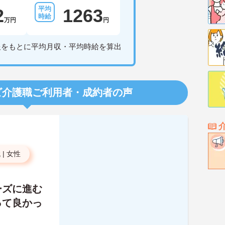
2
1263
万円
円
報をもとに平均月収・平均時給を算出
ビ介護職
ご利用者・成約者の声
代
|
女性
ーズに進む
って良かっ