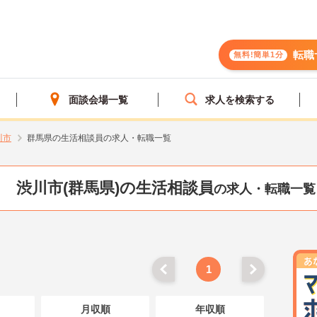
転職
無料!簡単1分
面談会場一覧
求人を検索する
川市
群馬県の生活相談員の求人・転職一覧
渋川市(群馬県)の生活相談員
の求人・転職一覧
1
月収順
年収順