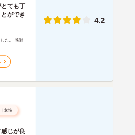
がとても丁
ことができ
4.2
した。 感謝
る
代
|
女性
て感じが良