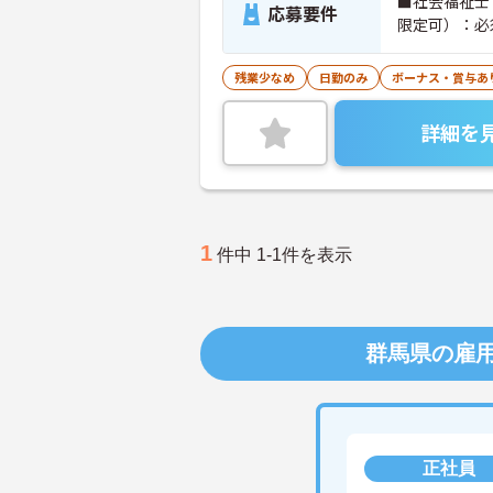
■社会福祉士
応募要件
限定可）：必
残業少なめ
日勤のみ
ボーナス・賞与あ
詳細を
1
件中 1-1件を表示
群馬県の雇
正社員