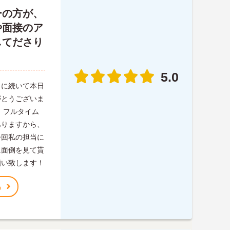
ーの方が、
や面接のア
してださり
5.0
月に続いて本日
がとうございま
、フルタイム
ありますから、
今回私の担当に
に面倒を見て貰
願い致します！
る