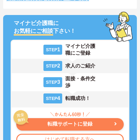
マイナビ介護職に
お気軽にご相談
下さい！
マイナビ介護
1
STEP
職にご登録
2
求人のご紹介
STEP
面接・条件交
3
STEP
渉
4
転職成功！
STEP
転職サポートに登録
はじめて転職する方へ