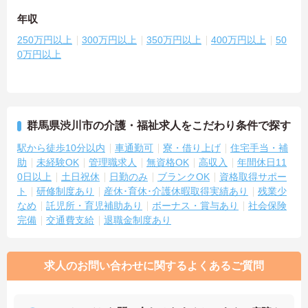
年収
250万円以上
300万円以上
350万円以上
400万円以上
50
0万円以上
群馬県渋川市の介護・福祉求人をこだわり条件で探す
駅から徒歩10分以内
車通勤可
寮・借り上げ
住宅手当・補
助
未経験OK
管理職求人
無資格OK
高収入
年間休日11
0日以上
土日祝休
日勤のみ
ブランクOK
資格取得サポー
ト
研修制度あり
産休･育休･介護休暇取得実績あり
残業少
なめ
託児所・育児補助あり
ボーナス・賞与あり
社会保険
完備
交通費支給
退職金制度あり
求人のお問い合わせに関するよくあるご質問