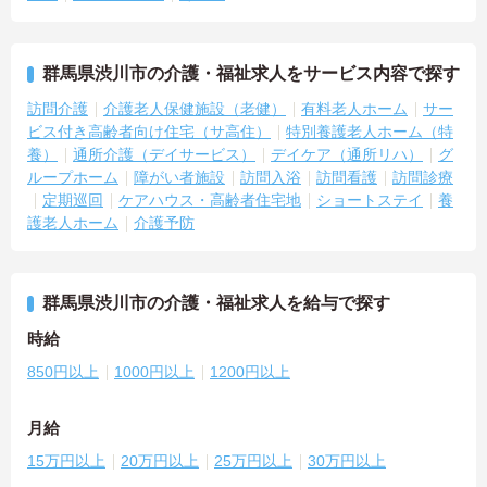
群馬県渋川市の介護・福祉求人をサービス内容で探す
訪問介護
介護老人保健施設（老健）
有料老人ホーム
サー
ビス付き高齢者向け住宅（サ高住）
特別養護老人ホーム（特
養）
通所介護（デイサービス）
デイケア（通所リハ）
グ
ループホーム
障がい者施設
訪問入浴
訪問看護
訪問診療
定期巡回
ケアハウス・高齢者住宅地
ショートステイ
養
護老人ホーム
介護予防
群馬県渋川市の介護・福祉求人を給与で探す
時給
850円以上
1000円以上
1200円以上
月給
15万円以上
20万円以上
25万円以上
30万円以上