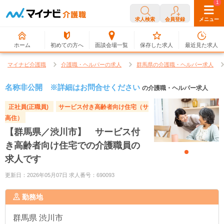
0
1
求人検索
会員登録
メニュー
ホーム
初めての方へ
面談会場一覧
保存した求人
最近見た求人
マイナビ介護職
介護職・ヘルパーの求人
群馬県の介護職・ヘルパー求人
名称非公開 ※詳細はお問合せください
の介護職・ヘルパー求人
正社員(正職員)
サービス付き高齢者向け住宅（サ
高住）
【群馬県／渋川市】 サービス付
き高齢者向け住宅での介護職員の
求人です
更新日：2026年05月07日 求人番号：690093
勤務地
群馬県
渋川市