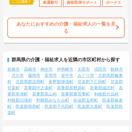
ここに注目！
・借り上げ
住宅手当・補助
車通勤可
無資格OK
資格取得サポート
年間休日110日以上
ボーナス・賞
あなたにおすすめの介護・福祉求人の一覧を見
る
群馬県の介護・福祉求人を近隣の市区町村から探す
前橋市
高崎市
桐生市
伊勢崎市
太田市
沼田市
館林市
渋川市
藤岡市
富岡市
安中市
みどり市
北群馬郡榛東
村
北群馬郡吉岡町
多野郡神流町
甘楽郡下仁田町
甘楽郡
甘楽町
吾妻郡中之条町
吾妻郡長野原町
吾妻郡嬬恋村
吾
妻郡草津町
吾妻郡高山村
吾妻郡東吾妻町
利根郡片品村
利根郡川場村
利根郡みなかみ町
佐波郡玉村町
邑楽郡板倉
町
邑楽郡明和町
邑楽郡千代田町
邑楽郡大泉町
邑楽郡邑
楽町