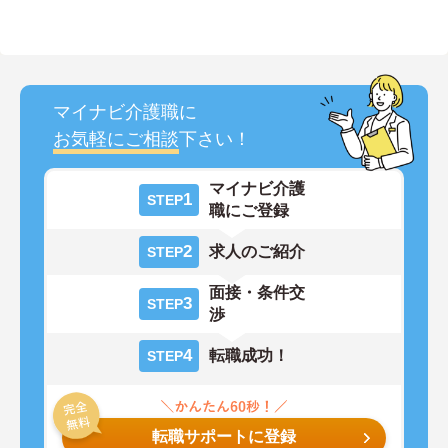
マイナビ介護職に
お気軽にご相談
下さい！
マイナビ介護
1
STEP
職にご登録
2
求人のご紹介
STEP
面接・条件交
3
STEP
渉
4
転職成功！
STEP
転職サポートに登録