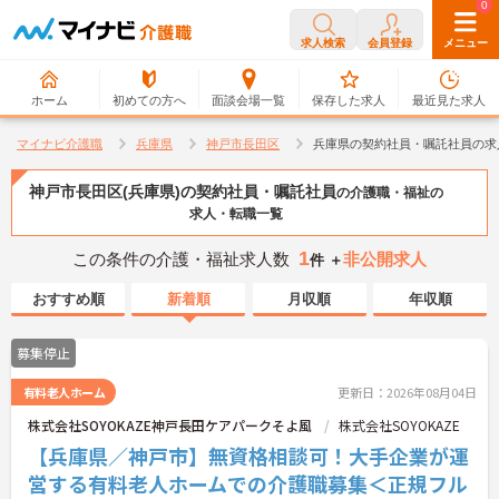
0
0
求人検索
会員登録
メニュー
ホーム
初めての方へ
面談会場一覧
保存した求人
最近見た求人
マイナビ介護職
兵庫県
神戸市長田区
兵庫県の契約社員・嘱託社員の求
神戸市長田区(兵庫県)の契約社員・嘱託社員
の介護職・福祉の
求人・転職一覧
1
この条件の介護・福祉求人数
非公開求人
件 ＋
おすすめ順
新着順
月収順
年収順
募集停止
有料老人ホーム
更新日：2026年08月04日
株式会社SOYOKAZE神戸長田ケアパークそよ風
株式会社SOYOKAZE
【兵庫県／神戸市】無資格相談可！大手企業が運
営する有料老人ホームでの介護職募集＜正規フル