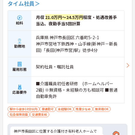
タイム社員＞
月収
21.0万円～24.5万円
程度・処遇改善手
給料
当込、夜勤手当5回計算
兵庫県 神戸市長田区 六番町5-2-1
神戸市営地下鉄西神・山手線(新神戸－新長
勤務地
田)「長田(神戸市営)駅」徒歩4分
契約社員・嘱託社員
雇用形態
■介護職員初任者研修 (ホームヘルパー
2級) ※無資格・未経験の方も相談可 ■普通
応募要件
自動車免許
駅から徒歩10分以内
車通勤可
未経験OK
残業少なめ
無資格OK
社会保険完備
交通費支給
神戸市長田区に位置する介護付き有料老人ホームで