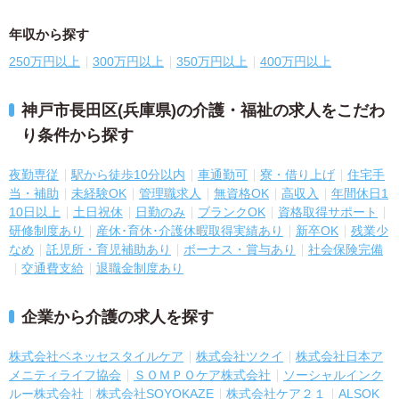
年収から探す
250万円以上
300万円以上
350万円以上
400万円以上
神戸市長田区(兵庫県)の介護・福祉の求人をこだわ
り条件から探す
夜勤専従
駅から徒歩10分以内
車通勤可
寮・借り上げ
住宅手
当・補助
未経験OK
管理職求人
無資格OK
高収入
年間休日1
10日以上
土日祝休
日勤のみ
ブランクOK
資格取得サポート
研修制度あり
産休･育休･介護休暇取得実績あり
新卒OK
残業少
なめ
託児所・育児補助あり
ボーナス・賞与あり
社会保険完備
交通費支給
退職金制度あり
企業から介護の求人を探す
株式会社ベネッセスタイルケア
株式会社ツクイ
株式会社日本ア
メニティライフ協会
ＳＯＭＰＯケア株式会社
ソーシャルインク
ルー株式会社
株式会社SOYOKAZE
株式会社ケア２１
ALSOK