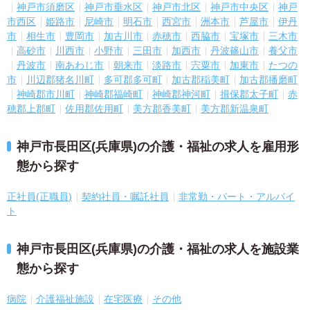
神戸市須磨区
神戸市垂水区
神戸市北区
神戸市中央区
神戸
市西区
姫路市
尼崎市
明石市
西宮市
洲本市
芦屋市
伊丹
市
相生市
豊岡市
加古川市
赤穂市
西脇市
宝塚市
三木市
高砂市
川西市
小野市
三田市
加西市
丹波篠山市
養父市
丹波市
南あわじ市
朝来市
淡路市
宍粟市
加東市
たつの
市
川辺郡猪名川町
多可郡多可町
加古郡稲美町
加古郡播磨町
神崎郡市川町
神崎郡福崎町
神崎郡神河町
揖保郡太子町
赤
穂郡上郡町
佐用郡佐用町
美方郡香美町
美方郡新温泉町
神戸市長田区(兵庫県)の介護・福祉の求人を雇用形
態から探す
正社員(正職員)
契約社員・嘱託社員
非常勤・パート・アルバイ
ト
神戸市長田区(兵庫県)の介護・福祉の求人を施設業
態から探す
病院
介護福祉施設
在宅医療
その他