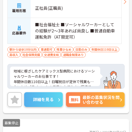
正社員(正職員)
雇用形態
■社会福祉士 ■ソーシャルワーカーとして
の経験が2～3年あれば尚良し ■普通自動車
応募要件
運転免許（AT限定可）
駅から徒歩10分以内
車通勤可
残業少なめ
日勤のみ
年間休日110日以上
高収入
社会保険完備
交通費支給
退職金制度あり
地域に根ざしたケアミックス型病院におけるソーシ
ャルワーカーのお仕事です！
年間休日数110日以上！日曜祝日が定休で残業も少
ないためプライベートの予定も立てやすい環境で
す！
最新の募集状況を問
ご興味ある方には、面接のポイントなど、さらに詳
詳細を見る
無料
い合わせる
細をお話致しますのでお気軽にご相談ください。
募集停止