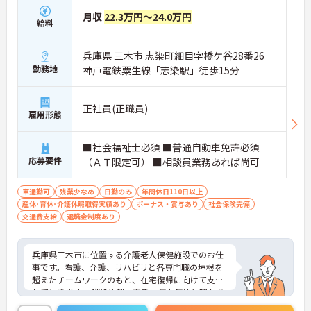
月収
22.3万円～24.0万円
給料
兵庫県 三木市 志染町細目字橋ケ谷28番26
勤務地
神戸電鉄粟生線「志染駅」徒歩15分
正社員(正職員)
雇用形態
■社会福祉士必須 ■普通自動車免許必須
応募要件
（ＡＴ限定可） ■相談員業務あれば尚可
車通勤可
残業少なめ
日勤のみ
年間休日110日以上
産休･育休･介護休暇取得実績あり
ボーナス・賞与あり
社会保険完備
交通費支給
退職金制度あり
兵庫県三木市に位置する介護老人保健施設でのお仕
事です。看護、介護、リハビリと各専門職の垣根を
超えたチームワークのもと、在宅復帰に向けて支援
していきます。4週8休制、夏季・年末年始休暇もあ
り、リフレッシュしながら働けます。ご興味のある