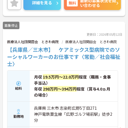
最新の募集状況を問
づくりにも注力し、研修や自己研鑽のバックアップ
詳細を見る
無料
い合わせる
を整え、また職種の垣根を超えたチームワークを大
切に活気ある職場づくりを行なっています。ご興味
のある方には、面接対策ポイントなど、さらに詳細
をお話ししますのでお気軽にご相談ください！
募集停止
更新日：2026年05月12日
医療法人社団関田会 ときわ病院
医療法人社団関田会 ときわ病院
【兵庫県／三木市】 ケアミックス型病院でのソ
ーシャルワーカーのお仕事です〈常勤／社会福祉
士〉
月収
19.5万円～22.0万円
程度（職務・食事
手当込）
給料
年収
298万円～394万円
程度（賞与4.0ヵ月
の場合）
兵庫県 三木市 志染町広野5丁目271
神戸電鉄粟生線「広野ゴルフ場前駅」徒歩2
勤務地
分