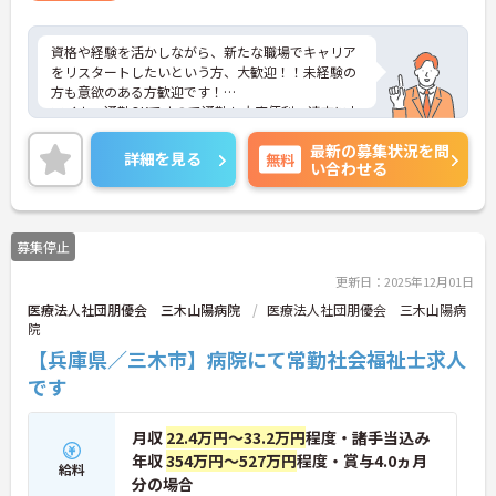
資格や経験を活かしながら、新たな職場でキャリア
をリスタートしたいという方、大歓迎！！未経験の
方も意欲のある方歓迎です！
マイカー通勤OKですので通勤も大変便利、遠方にお
住まいの方でも、雨の日でもストレスなく通えま
最新の募集状況を問
す！！
詳細を見る
無料
い合わせる
24時間体制の院内保育所も完備！子育て中の方も安
心して業務にとりくめます！！日勤帯のお仕事で残
業はほぼありません！！プライベートの時間もたっ
ぷり！オンとオフどちらも充実させられる環境が整
募集停止
っております！！
ご興味ある方には、面接対策ポイントなど、さらに
更新日：2025年12月01日
詳細をお話しいたしますのでお気軽にご相談くださ
医療法人社団朋優会 三木山陽病院
医療法人社団朋優会 三木山陽病
い。
院
【兵庫県／三木市】病院にて常勤社会福祉士求人
です
月収
22.4万円～33.2万円
程度・諸手当込み
年収
354万円～527万円
程度・賞与4.0ヵ月
給料
分の場合