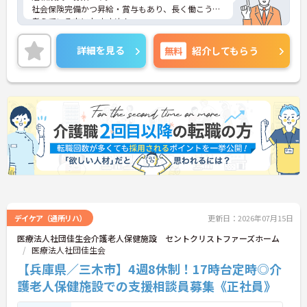
社会保険完備かつ昇給・賞与もあり、長く働こうと
考えている方におすすめ！
マイカー通勤◎かつ無料駐車場有！様々な通勤手段
を選べて便利！
詳細を見る
無料
紹介してもらう
ご興味のある方はご面接のポイントをお伝えいたし
ますので、お気軽にご相談ください。
デイケア（通所リハ）
更新日：2026年07月15日
医療法人社団佳生会介護老人保健施設 セントクリストファーズホーム
医療法人社団佳生会
【兵庫県／三木市】4週8休制！17時台定時◎介
護老人保健施設での支援相談員募集《正社員》