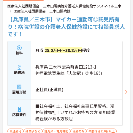
医療法人社団朋優会 三木山陽病院介護老人保健施設サンスマイル三木
医療法人社団朋優会 三木山陽病院
【兵庫県／三木市】マイカー通勤可◎託児所有
り！病院併設の介護老人保健施設にて相談員求人
です！
月収
25.0万円～30.8万円
程度
給料
兵庫県 三木市 志染町吉田1213-1
勤務地
神戸電鉄粟生線「志染駅」徒歩16分
正社員(正職員)
雇用形態
■社会福祉士、社会福祉主事任用資格、精
神保健福祉士いずれかお持ちの方 ※相談業
応募要件
務経験がある方歓迎
車通勤可
残業少なめ
託児所・育児補助
日勤のみ
年間休日110日以上