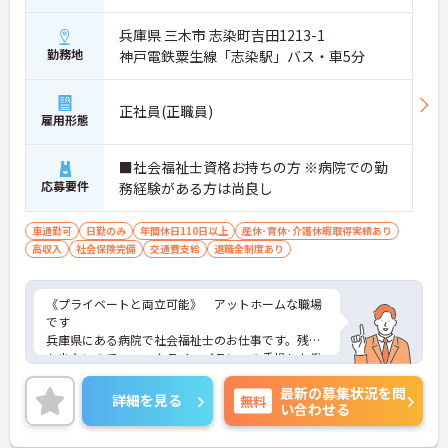
兵庫県 三木市 志染町吉田1213-1
勤務地
神戸電鉄粟生線「志染駅」バス・車5分
正社員(正職員)
雇用形態
■社会福祉士資格お持ちの方 ※病院での勤
応募要件
務経験がある方は尚良し
車通勤可
日勤のみ
年間休日110日以上
産休･育休･介護休暇取得実績あり
高収入
社会保険完備
交通費支給
退職金制度あり
《プライベートと両立可能》 アットホームな職場
です
兵庫県にある病院で社会福祉士のお仕事です。残業
も少ないので、ワークライフバランスの重視した働
き方ができます。社員の仲も良く、アットホームな
最新の募集状況を問
雰囲気が自慢です。
詳細を見る
無料
い合わせる
ご興味ある方には、面接対策ポイントなど、詳細を
お話しいたしますのでお気軽にご相談ください。