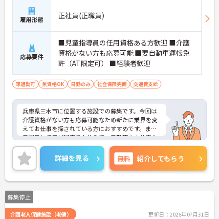
正社員(正職員)
雇用形態
■児童指導員の任用資格ある方歓迎 ■介護
資格がない方も応募可能 ■要自動車運転免
応募要件
許（AT限定可） ■経験者歓迎
車通勤可
無資格OK
日勤のみ
社会保険完備
交通費支給
兵庫県三木市に位置する施設での募集です。今回は
介護資格がない方も応募可能なため新たに業界を変
えてお仕事を探されている方におすすめです。また
日曜日と祝日が固定でお休みで、日勤帯のお仕事な
ためプライベートの時間の確保もしやすいです。ご
興味のある方はご面接のポイントをお伝えしますの
詳細を見る
無料
紹介してもらう
で、お気軽にお問い合わせください。
募集停止
介護老人保健施設（老健）
更新日：2026年07月31日