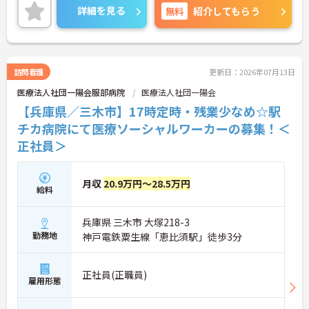
方には、面接対策ポイントなど、さらに詳細をお話
詳細を見る
無料
紹介してもらう
ししますのでお気軽にご相談ください！
訪問看護
更新日：2026年07月13日
医療法人社団一陽会服部病院
医療法人社団一陽会
【兵庫県／三木市】17時定時・残業少なめ☆駅
チカ病院にて医療ソーシャルワーカーの募集！＜
正社員＞
月収
20.9万円～28.5万円
給料
兵庫県 三木市 大塚218-3
勤務地
神戸電鉄粟生線「恵比須駅」徒歩3分
正社員(正職員)
雇用形態