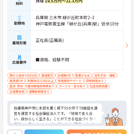
月収
18.5万円～21.3万円
給料
兵庫県 三木市 緑が丘町本町2-3
勤務地
神戸電鉄粟生線「緑が丘(兵庫)駅」徒歩10分
正社員(正職員)
雇用形態
■資格、経験不問
応募要件
駅から徒歩10分以内
車通勤可
未経験OK
残業少なめ
住宅手当・補助
無資格OK
年間休日110日以上
資格取得サポート
研修制度あり
産休･育休･介護休暇取得実績あり
ボーナス・賞与あり
社会保険完備
交通費支給
退職金制度あり
兵庫県神戸市に本部を置く県下55か所で78施設を運
営を運営する社会福祉法人です。「地域で支え合
い、自分らしく生きる」ことができる社会づくりを
目指し、日々チャレンジしています。職員一人ひと
りも職員が、その能力を発揮できるような職場環境