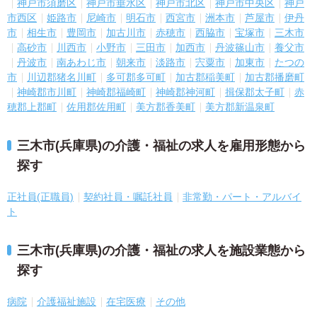
神戸市須磨区
神戸市垂水区
神戸市北区
神戸市中央区
神戸
市西区
姫路市
尼崎市
明石市
西宮市
洲本市
芦屋市
伊丹
市
相生市
豊岡市
加古川市
赤穂市
西脇市
宝塚市
三木市
高砂市
川西市
小野市
三田市
加西市
丹波篠山市
養父市
丹波市
南あわじ市
朝来市
淡路市
宍粟市
加東市
たつの
市
川辺郡猪名川町
多可郡多可町
加古郡稲美町
加古郡播磨町
神崎郡市川町
神崎郡福崎町
神崎郡神河町
揖保郡太子町
赤
穂郡上郡町
佐用郡佐用町
美方郡香美町
美方郡新温泉町
三木市(兵庫県)の介護・福祉の求人を雇用形態から
探す
正社員(正職員)
契約社員・嘱託社員
非常勤・パート・アルバイ
ト
三木市(兵庫県)の介護・福祉の求人を施設業態から
探す
病院
介護福祉施設
在宅医療
その他