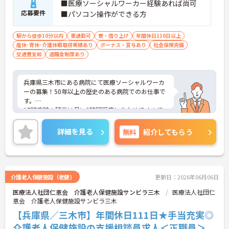
■医療ソーシャルワーカー経験あれば尚可
応募要件
■パソコン操作ができる方
駅から徒歩10分以内
車通勤可
寮・借り上げ
年間休日110日以上
産休･育休･介護休暇取得実績あり
ボーナス・賞与あり
社会保険完備
交通費支給
退職金制度あり
兵庫県三木市にある病院にて医療ソーシャルワーカ
ーの募集！50年以上の歴史のある病院でのお仕事で
す。
17時定時の残業は月に2時間程度と少なめですので
プライベートの時間を大切にしていただけます♪最
寄り駅より徒歩圏内と好立地にあるので、通勤のス
詳細を見る
無料
紹介してもらう
トレスが少ないのも嬉しいポイントです。
ご興味のある方には、面接対策ポイントなど、さら
に詳細をお話しいたしますのでお気軽にご相談くだ
さい！
介護老人保健施設（老健）
更新日：2026年06月06日
医療法人社団仁恵会 介護老人保健施設サンビラ三木
医療法人社団仁
恵会 介護老人保健施設サンビラ三木
【兵庫県／三木市】年間休日111日★手当充実◎
介護老人保健施設の支援相談員求人＜正職員＞