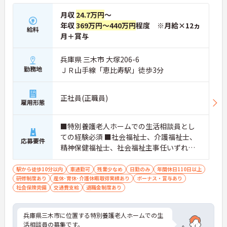
月収
24.7万円
～
年収
369万円～440万円
程度 ※月給×12ヵ
給料
月＋賞与
兵庫県 三木市 大塚206-6
勤務地
ＪＲ山手線「恵比寿駅」徒歩3分
正社員(正職員)
雇用形態
■特別養護老人ホームでの生活相談員とし
ての経験必須 ■社会福祉士、介護福祉士、
応募要件
精神保健福祉士、社会福祉主事任いずれか
必須 ■必要なPCスキル：介護ソフトへの入
力(Word程度）
駅から徒歩10分以内
車通勤可
残業少なめ
日勤のみ
年間休日110日以上
研修制度あり
産休･育休･介護休暇取得実績あり
ボーナス・賞与あり
社会保険完備
交通費支給
退職金制度あり
兵庫県三木市に位置する特別養護老人ホームでの生
活相談員の募集です。