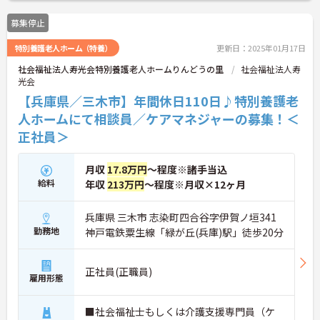
募集停止
特別養護老人ホーム（特養）
更新日：2025年01月17日
社会福祉法人寿光会特別養護老人ホームりんどうの里
社会福祉法人寿
光会
【兵庫県／三木市】年間休日110日♪特別養護老
人ホームにて相談員／ケアマネジャーの募集！＜
正社員＞
月収
17.8万円
～程度※諸手当込
給料
年収
213万円
～程度※月収×12ヶ月
兵庫県 三木市 志染町四合谷字伊賀ノ垣341
勤務地
神戸電鉄粟生線「緑が丘(兵庫)駅」徒歩20分
正社員(正職員)
雇用形態
■社会福祉士もしくは介護支援専門員（ケ