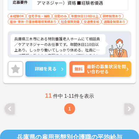
応募要件
アマネジャー）資格 ■経験者優遇
未経験OK
住宅手当・補助
日勤のみ
年間休日110日以上
研修制度あり
産休･育休･介護休暇取得実績あり
社会保険完備
交通費支給
退職金制度あり
兵庫県三木市にある特別養護老人ホームにて相談員
／ケアマネジャーのお仕事です。年間休日110日以
上あり、しっかり働いてしっかり休める、社員にと
って理想の働き方を実現できます♪ご興味ある方に
は、面接対策ポイントなど、さらに詳細をお話しい
最新の募集状況を問
たしますのでお気軽にご相談ください。
詳細を見る
無料
い合わせる
11
件中 1-11件を表示
1
兵庫県の雇用形態別介護職の平均給与