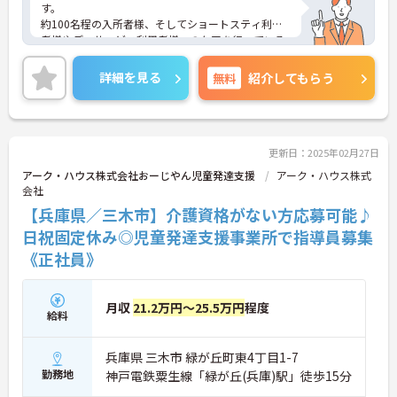
す。
約100名程の入所者様、そしてショートスティ利用
者様やディサービス利用者様へのケアを行っている
施設です。
日勤のみのご勤務で残業も月10時間ほどと少なめで
詳細を見る
無料
紹介してもらう
す。
ご興味ある方には、面接対策ポイントなど、さらに
詳細をお話しいたしますのでお気軽にご相談くださ
い！
更新日：2025年02月27日
アーク・ハウス株式会社おーじやん児童発達支援
アーク・ハウス株式
会社
【兵庫県／三木市】介護資格がない方応募可能♪
日祝固定休み◎児童発達支援事業所で指導員募集
《正社員》
月収
21.2万円～25.5万円
程度
給料
兵庫県 三木市 緑が丘町東4丁目1-7
勤務地
神戸電鉄粟生線「緑が丘(兵庫)駅」徒歩15分