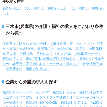
年収から探す
250万円以上
300万円以上
350万円以上
400万円以上
500万円
以上
三木市(兵庫県)の介護・福祉の求人をこだわり条件
から探す
夜勤専従
駅から徒歩10分以内
車通勤可
寮・借り上げ
住宅手
当・補助
未経験OK
管理職求人
無資格OK
高収入
年間休日1
10日以上
土日祝休
日勤のみ
ブランクOK
資格取得サポート
研修制度あり
産休･育休･介護休暇取得実績あり
新卒OK
残業少
なめ
託児所・育児補助あり
ボーナス・賞与あり
社会保険完備
交通費支給
退職金制度あり
企業から介護の求人を探す
株式会社ベネッセスタイルケア
株式会社ツクイ
株式会社日本ア
メニティライフ協会
ＳＯＭＰＯケア株式会社
ソーシャルインク
ルー株式会社
株式会社SOYOKAZE
株式会社ケア２１
ALSOK