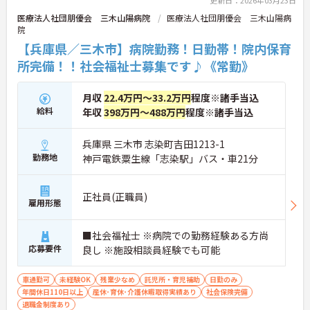
更新日：2026年03月23日
医療法人社団朋優会 三木山陽病院
医療法人社団朋優会 三木山陽病
院
【兵庫県／三木市】病院勤務！日勤帯！院内保育
所完備！！社会福祉士募集です♪《常勤》
月収
22.4万円～33.2万円
程度※諸手当込
給料
年収
398万円～488万円
程度※諸手当込
兵庫県 三木市 志染町吉田1213-1
勤務地
神戸電鉄粟生線「志染駅」バス・車21分
正社員(正職員)
雇用形態
■社会福祉士 ※病院での勤務経験ある方尚
応募要件
良し ※施設相談員経験でも可能
車通勤可
未経験OK
残業少なめ
託児所・育児補助
日勤のみ
年間休日110日以上
産休･育休･介護休暇取得実績あり
社会保険完備
退職金制度あり