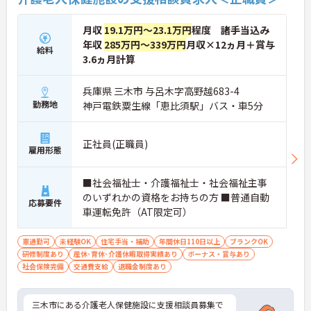
月収
19.1万円～23.1万円
程度 諸手当込み
年収
285万円～339万円
月収×12ヵ月＋賞与
給料
3.6ヵ月計算
兵庫県 三木市 与呂木字高野越683-4
勤務地
神戸電鉄粟生線「恵比須駅」バス・車5分
正社員(正職員)
雇用形態
■社会福祉士・介護福祉士・社会福祉主事
のいずれかの資格をお持ちの方 ■普通自動
応募要件
車運転免許（AT限定可）
車通勤可
未経験OK
住宅手当・補助
年間休日110日以上
ブランクOK
研修制度あり
産休･育休･介護休暇取得実績あり
ボーナス・賞与あり
社会保険完備
交通費支給
退職金制度あり
三木市にある介護老人保健施設に支援相談員募集で