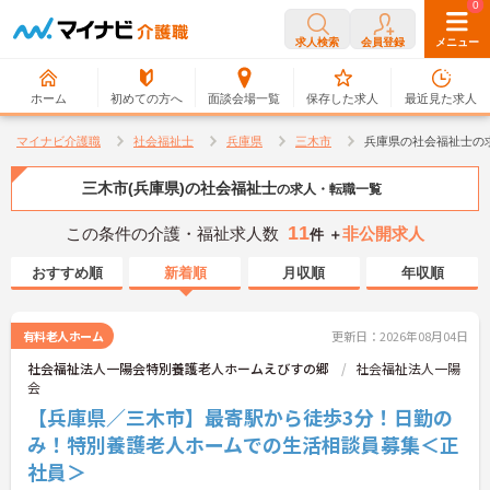
0
0
求人検索
会員登録
メニュー
ホーム
初めての方へ
面談会場一覧
保存した求人
最近見た求人
マイナビ介護職
社会福祉士
兵庫県
三木市
兵庫県の社会福祉士の
三木市(兵庫県)の社会福祉士
の求人・転職一覧
11
この条件の介護・福祉求人数
非公開求人
件 ＋
おすすめ順
新着順
月収順
年収順
有料老人ホーム
更新日：2026年08月04日
社会福祉法人一陽会特別養護老人ホームえびすの郷
社会福祉法人一陽
会
【兵庫県／三木市】最寄駅から徒歩3分！日勤の
み！特別養護老人ホームでの生活相談員募集＜正
社員＞