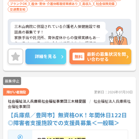
ブランクOK
産休･育休･介護休暇取得実績あり
高収入
社会保険完備
交通費支給
三木山病院に併設されている介護老人保健施設で相
談員の募集です！
家族手当や託児所、育休産休からの復帰実績もあ
り、ライフステージに合わせて働きやすい環境で
す。
最新の募集状況を問
ご興味のある方には、面接対策ポイントなど、さら
詳細を見る
無料
い合わせる
に詳細をお話しいたしますので、お気軽にご相談く
ださい。
募集停止
障がい者施設
更新日：2026年07月30日
社会福祉法人兵庫県社会福祉事業団三木精愛園
社会福祉法人兵庫県社
会福祉事業団
【兵庫県／豊岡市】無資格OK！年間休日122日
◎障害者支援施設での支援員募集＜一般職＞