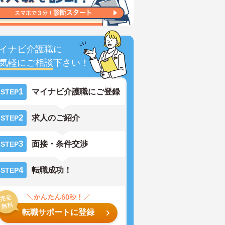
イナビ介護職に
気軽にご相談
下さい！
1
マイナビ介護職にご登録
STEP
2
求人のご紹介
STEP
3
面接・条件交渉
STEP
4
転職成功！
STEP
転職サポートに登録