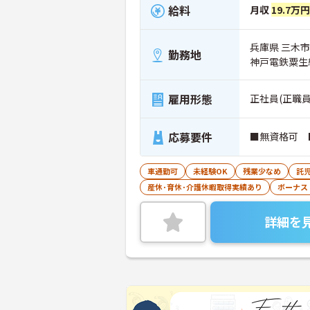
給料
月収
19.7万
兵庫県 三木市 
勤務地
神戸電鉄粟生
雇用形態
正社員(正職員
応募要件
■無資格可 
車通勤可
未経験OK
残業少なめ
託
産休･育休･介護休暇取得実績あり
ボーナス
詳細を