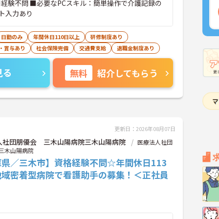
■経験不問 ■必要なPCスキル：簡単操作で介護記録の
ト入力あり
日勤のみ
年間休日110日以上
研修制度あり
・賞与あり
社会保険完備
交通費支給
退職金制度あり
見る
無料
紹介してもらう
更新日：2026年08月07日
人社団朋優会 三木山陽病院三木山陽病院
医療法人社団
三木山陽病院
庫県／三木市】資格経験不問☆年間休日113
地域密着型病院で看護助手の募集！＜正社員