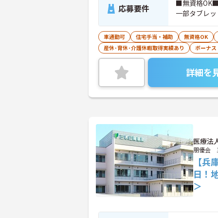
■無資格OK
応募要件
一部タブレッ
車通勤可
住宅手当・補助
無資格OK
産休･育休･介護休暇取得実績あり
ボーナス
詳細を
医療法
朋優会 
【兵
日！
＞