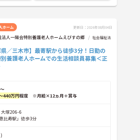
人ホーム
更新日：2026年08月04日
祉法人一陽会特別養護老人ホームえびすの郷
社会福祉法
庫県／三木市】最寄駅から徒歩3分！日勤の
特別養護老人ホームでの生活相談員募集＜正
＞
～
～440万円
程度 ※月給×12ヵ月＋賞与
大塚206-6
恵比寿駅」徒歩3分
)