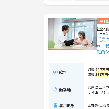
有料老
社会福
人一陽会
【兵
み！
社員
月収
24.7万円
給料
年収
369万円
兵庫県 三木市 
勤務地
ＪＲ山手線「
雇用形態
正社員(正職員