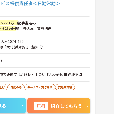
ービス提供責任者＜日勤常勤＞
円～27.1万円
諸手当込み
～325万円
諸手当込み 賞与別途
大村1074-159
線「大村(兵庫)駅」徒歩6分
)
務者研修又は介護福祉士のいずれか必須 ■経験不問
上げ
日勤のみ
ボーナス・賞与あり
交通費支給
見る
無料
紹介してもらう