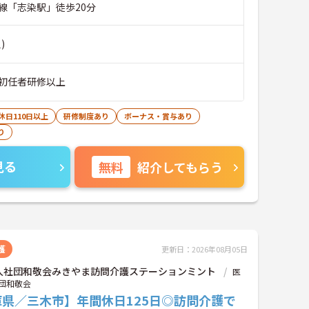
線「志染駅」徒歩20分
)
初任者研修以上
休日110日以上
研修制度あり
ボーナス・賞与あり
り
見る
無料
紹介してもらう
護
更新日：2026年08月05日
人社団和敬会みきやま訪問介護ステーションミント
医
団和敬会
庫県／三木市】年間休日125日◎訪問介護で