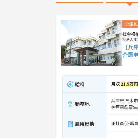
介護老
社会福
祉法人ま
【兵
介護
給料
月収
21.5万
兵庫県 三木市
勤務地
神戸電鉄粟生
雇用形態
正社員(正職員