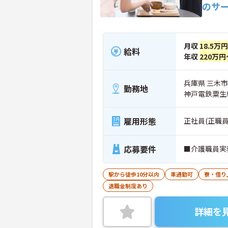
のサ
月収
18.5万
給料
年収
220万円
兵庫県 三木市 
勤務地
神戸電鉄粟生
雇用形態
正社員(正職員
応募要件
■介護職員実
駅から徒歩10分以内
車通勤可
寮・借り
退職金制度あり
詳細を