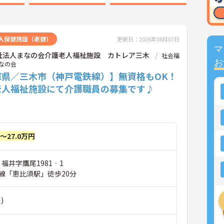
人保健施設（老健）
更新日：2026年08月07日
マ
祉法人まなの会介護老人福祉施設 カトレア三木
社会福
お
なの会
庫県／三木市（神戸電鉄線）】無資格もOK！
老人福祉施設にて介護職員の募集です♪
円～27.0万円
 福井字鷹尾1981‐1
線「恵比須駅」徒歩20分
)