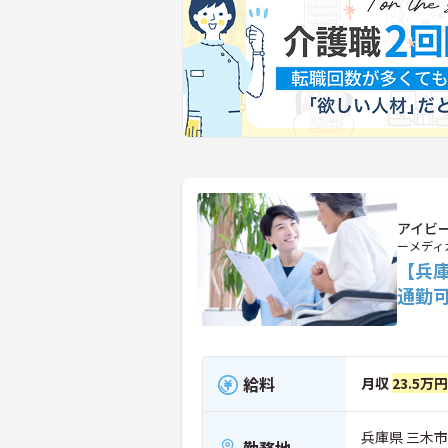
アイビ
ーメディ
【兵庫
通勤
給料
月収
23.5万
兵庫県 三木市