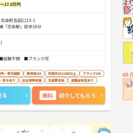
円～27.0万円
志染町吉田1213-1
線「志染駅」徒歩16分
)
■経験不問 ■ブランク可
児所・育児補助
無資格OK
年間休日110日以上
ブランクOK
・賞与あり
社会保険完備
交通費支給
退職金制度あり
見る
無料
紹介してもらう