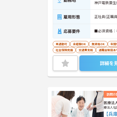
勤務地
神戸電鉄粟生
雇用形態
正社員(正職員
応募要件
■必須資格：
車通勤可
未経験OK
無資格OK
年間
社会保険完備
交通費支給
退職金制度あ
詳細を
訪問介
医療法
療法人社
【兵