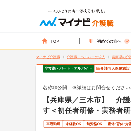
TOP
初めての方へ
マイナビ介護職
介護職・ヘルパーの求人
兵庫県の介
非常勤・パート・アルバイト
介護老人保健施設
名称非公開 ※詳細はお問合せください
【兵庫県／三木市】 介護
す＜初任者研修・実務者研
車通勤可
未経験OK
無資格OK
産休･育休･介