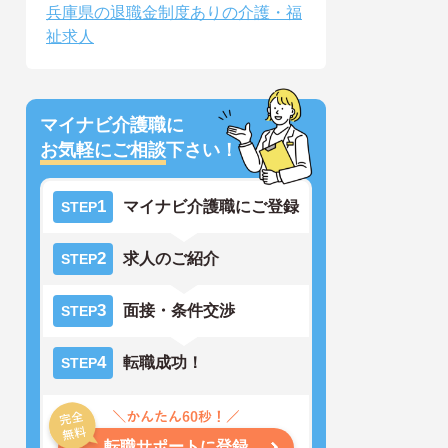
兵庫県の退職金制度ありの介護・福
祉求人
マイナビ介護職に
お気軽にご相談
下さい！
1
マイナビ介護職にご登録
STEP
2
求人のご紹介
STEP
3
面接・条件交渉
STEP
4
転職成功！
STEP
転職サポートに登録