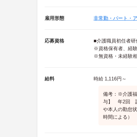
雇用形態
非常勤・パート・
応募資格
■介護職員初任者研
※資格保有者、経
※無資格・未経験
給料
時給 1,116円～
備考：※介護福
与】 年2回 計
や本人の勤怠
時間による）