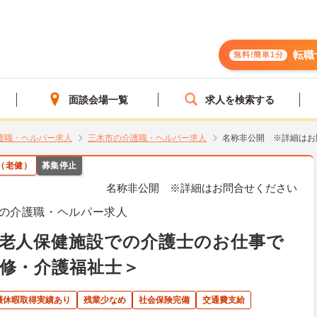
転職
無料!簡単1分
面談会場一覧
求人を検索する
護職・ヘルパー求人
三木市の介護職・ヘルパー求人
名称非公開 ※詳細はお
（老健）
募集停止
名称非公開 ※詳細はお問合せください
の介護職・ヘルパー求人
老人保健施設での介護士のお仕事で
修・介護福祉士＞
護休暇取得実績あり
残業少なめ
社会保険完備
交通費支給