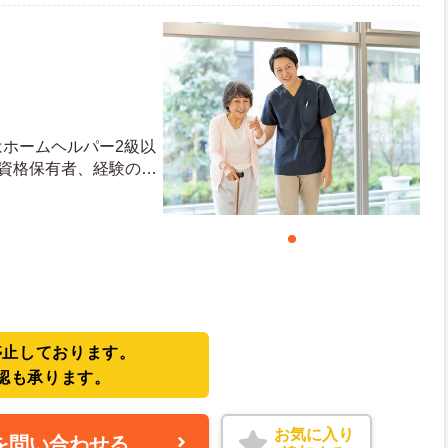
はホームヘルパー2級以
※資格保有者、経験のあ
歓迎 ※無資格・未経験
停止しております。
認も承ります。
お気に入り
を問い合わせる