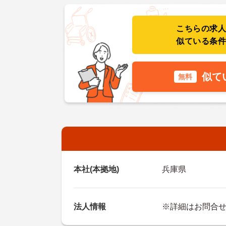
こちらの求
似ている条
似て
無料
本社(本拠地)
兵庫県
法人情報
※詳細はお問合