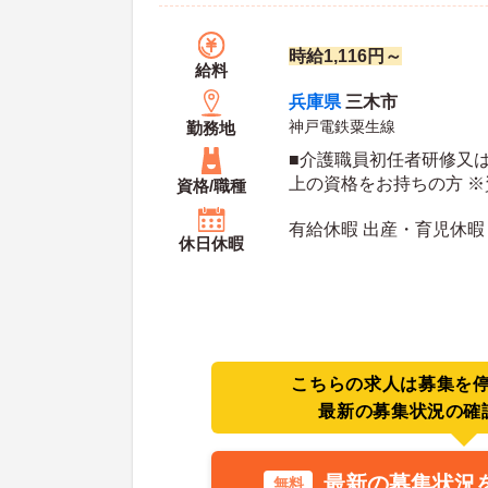
時給1,116円～
給料
兵庫県
三木市
神戸電鉄粟生線
勤務地
■介護職員初任者研修又
上の資格をお持ちの方 
資格/職種
る方、当直勤務可能な方
有給休暇 出産・育児休暇
相談可能
休日休暇
こちらの求人は募集を
最新の募集状況の確
最新の募集状況
無料