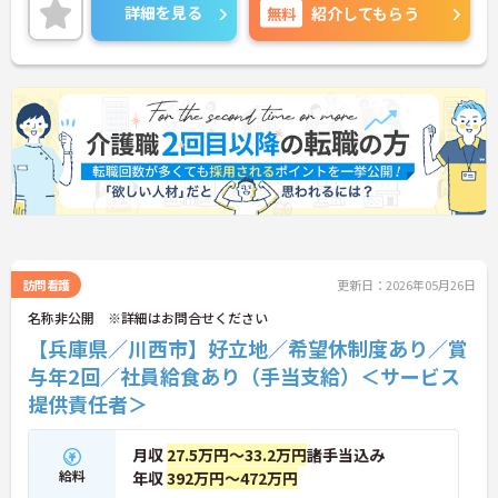
を大切に働けます◎
詳細を見る
無料
紹介してもらう
ご興味のある方には面接ポイントをお伝えしますの
で、お気軽にお問い合わせください！
訪問看護
更新日：2026年05月26日
名称非公開 ※詳細はお問合せください
【兵庫県／川西市】好立地／希望休制度あり／賞
与年2回／社員給食あり（手当支給）＜サービス
提供責任者＞
月収
27.5万円～33.2万円
諸手当込み
給料
年収
392万円～472万円