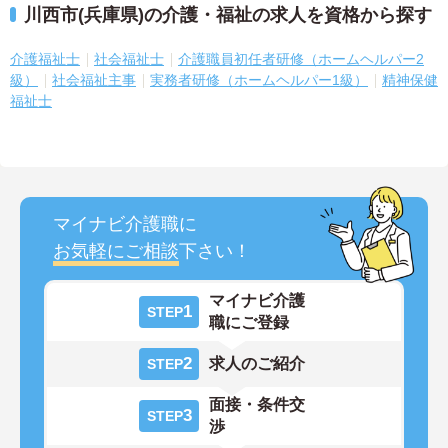
川西市(兵庫県)の介護・福祉の求人を資格から探す
介護福祉士
社会福祉士
介護職員初任者研修（ホームヘルパー2
級）
社会福祉主事
実務者研修（ホームヘルパー1級）
精神保健
福祉士
マイナビ介護職に
お気軽にご相談
下さい！
マイナビ介護
1
STEP
職にご登録
2
求人のご紹介
STEP
面接・条件交
3
STEP
渉