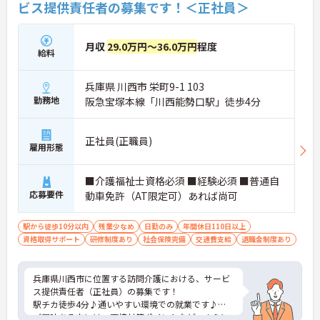
ビス提供責任者の募集です！＜正社員＞
月収
29.0万円～36.0万円
程度
給料
兵庫県 川西市 栄町9-1 103
勤務地
阪急宝塚本線「川西能勢口駅」徒歩4分
正社員(正職員)
雇用形態
■介護福祉士資格必須 ■経験必須 ■普通自
応募要件
動車免許（AT限定可）あれば尚可
駅から徒歩10分以内
残業少なめ
日勤のみ
年間休日110日以上
資格取得サポート
研修制度あり
社会保険完備
交通費支給
退職金制度あり
兵庫県川西市に位置する訪問介護における、サービ
ス提供責任者（正社員）の募集です！
駅チカ徒歩4分♪通いやすい環境での就業です♪
ご興味ある方には、面接対策ポイントなど、さらに