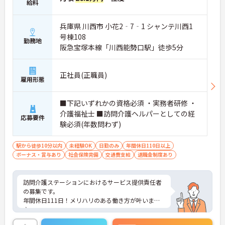
給料
兵庫県 川西市 小花2‐7‐1 シャンテ川西1
号棟108
勤務地
阪急宝塚本線「川西能勢口駅」徒歩5分
正社員(正職員)
雇用形態
■下記いずれかの資格必須 ・実務者研修 ・
介護福祉士 ■訪問介護ヘルパーとしての経
応募要件
験必須(年数問わず)
駅から徒歩10分以内
未経験OK
日勤のみ
年間休日110日以上
ボーナス・賞与あり
社会保険完備
交通費支給
退職金制度あり
訪問介護ステーションにおけるサービス提供責任者
の募集です。
年間休日111日！メリハリのある働き方が叶います
♪
日勤のみ！18：00終業なので、お仕事終わりの時間