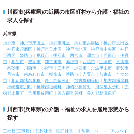
川西市(兵庫県)の近隣の市区町村から介護・福祉の
求人を探す
兵庫県
神戸市
神戸市東灘区
神戸市灘区
神戸市兵庫区
神戸市長田区
神戸市須磨区
神戸市垂水区
神戸市北区
神戸市中央区
神戸
市西区
姫路市
尼崎市
明石市
西宮市
洲本市
芦屋市
伊丹
市
相生市
豊岡市
加古川市
赤穂市
西脇市
宝塚市
三木市
高砂市
川西市
小野市
三田市
加西市
丹波篠山市
養父市
丹波市
南あわじ市
朝来市
淡路市
宍粟市
加東市
たつの
市
川辺郡猪名川町
多可郡多可町
加古郡稲美町
加古郡播磨町
神崎郡市川町
神崎郡福崎町
神崎郡神河町
揖保郡太子町
赤
穂郡上郡町
佐用郡佐用町
美方郡香美町
美方郡新温泉町
川西市(兵庫県)の介護・福祉の求人を雇用形態から
探す
正社員(正職員)
契約社員・嘱託社員
非常勤・パート・アルバイ