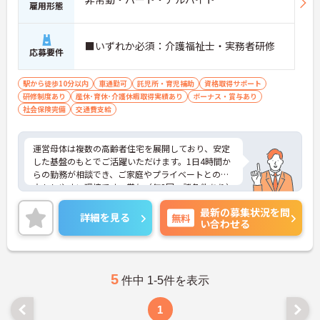
雇用形態
■いずれか必須：介護福祉士・実務者研修
応募要件
駅から徒歩10分以内
車通勤可
託児所・育児補助
資格取得サポート
研修制度あり
産休･育休･介護休暇取得実績あり
ボーナス・賞与あり
社会保険完備
交通費支給
運営母体は複数の高齢者住宅を展開しており、安定
した基盤のもとでご活躍いただけます。1日4時間か
らの勤務が相談でき、ご家庭やプライベートとの両
立もしやすい環境です。賞与（年2回、諸条件あり）
や昇給の実績もあり、あなたの頑張りがしっかりと
最新の募集状況を問
評価されます。無料の社員給食（1日1食）や、育休
詳細を見る
無料
い合わせる
からの復職をサポートする育児給付金+（プラス）
制度（最大10万円）、資格取得支援制度（最大10万
円補助）など、福利厚生も充実しています。社内研
修やキャリアパス制度も整っており、スキルアップ
を目指したい方にも最適です。ご興味のある方に
5
件中 1-5件を表示
は、面接対策ポイントなど、さらに詳細をお話しし
ますのでお気軽にご相談ください！
1