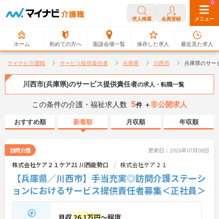
0
0
求人検索
会員登録
メニュー
ホーム
初めての方へ
面談会場一覧
保存した求人
最近見た求人
マイナビ介護職
サービス提供責任者
兵庫県
川西市
兵庫県のサー
川西市(兵庫県)のサービス提供責任者
の求人・転職一覧
5
この条件の介護・福祉求人数
非公開求人
件 ＋
おすすめ順
新着順
月収順
年収順
訪問介護
更新日：2026年07月08日
株式会社ケア２１ケア21 川西能勢口
株式会社ケア２１
【兵庫県／川西市】手当充実◎訪問介護ステーシ
ョンにおけるサービス提供責任者募集＜正社員＞
月収
26.1万円
～程度