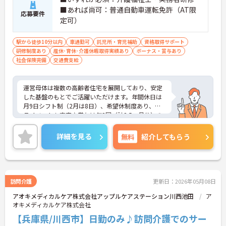
■あれば尚可：普通自動車運転免許（AT限
応募要件
定可）
駅から徒歩10分以内
車通勤可
託児所・育児補助
資格取得サポート
研修制度あり
産休･育休･介護休暇取得実績あり
ボーナス・賞与あり
社会保険完備
交通費支給
運営母体は複数の高齢者住宅を展開しており、安定
した基盤のもとでご活躍いただけます。年間休日は
月9日シフト制（2月は8日）、希望休制度あり、プ
ライベートも充実♪賞与は年2回（計2.5ヶ月分）の
実績があり、頑張りが評価される環境です。社員給
食（食事補助手当5,600円支給）や育児給付金制度
詳細を見る
無料
紹介してもらう
（最大10万円支給）など、福利厚生も魅力。社内研
修や資格取得支援制度（対象資格の取得費用を最大
10万円まで補助）も整っており、スキルアップを目
指せます。ご興味のある方には、面接対策ポイント
など、さらに詳細をお話ししますのでお気軽にご相
訪問介護
更新日：2026年05月08日
談ください！
アオキメディカルケア株式会社アップルケアステーション川西池田
ア
オキメディカルケア株式会社
【兵庫県/川西市】日勤のみ♪訪問介護でのサー