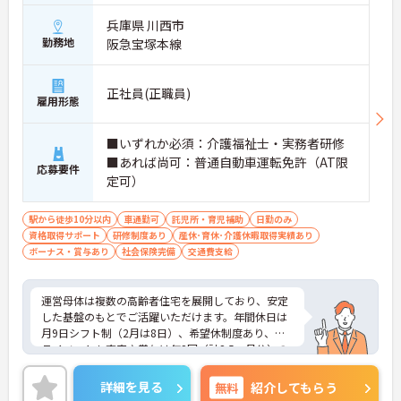
兵庫県 川西市
勤務地
阪急宝塚本線
正社員(正職員)
雇用形態
■いずれか必須：介護福祉士・実務者研修
■あれば尚可：普通自動車運転免許（AT限
応募要件
定可）
駅から徒歩10分以内
車通勤可
託児所・育児補助
日勤のみ
資格取得サポート
研修制度あり
産休･育休･介護休暇取得実績あり
ボーナス・賞与あり
社会保険完備
交通費支給
運営母体は複数の高齢者住宅を展開しており、安定
した基盤のもとでご活躍いただけます。年間休日は
月9日シフト制（2月は8日）、希望休制度あり、プ
ライベートも充実♪賞与は年2回（計2.5ヶ月分）の
実績があり、頑張りが評価される環境です。社員給
食（食事補助手当5,600円支給）や育児給付金制度
詳細を見る
無料
紹介してもらう
（最大10万円支給）など、福利厚生も魅力。社内研