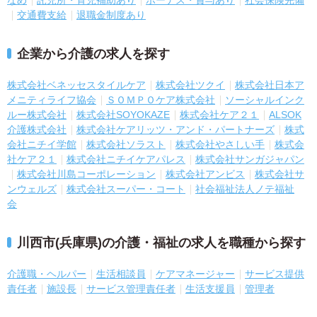
なめ
託児所・育児補助あり
ボーナス・賞与あり
社会保険完備
交通費支給
退職金制度あり
企業から介護の求人を探す
株式会社ベネッセスタイルケア
株式会社ツクイ
株式会社日本ア
メニティライフ協会
ＳＯＭＰＯケア株式会社
ソーシャルインク
ルー株式会社
株式会社SOYOKAZE
株式会社ケア２１
ALSOK
介護株式会社
株式会社ケアリッツ・アンド・パートナーズ
株式
会社ニチイ学館
株式会社ソラスト
株式会社やさしい手
株式会
社ケア２１
株式会社ニチイケアパレス
株式会社サンガジャパン
株式会社川島コーポレーション
株式会社アンビス
株式会社サ
ンウェルズ
株式会社スーパー・コート
社会福祉法人ノテ福祉
会
川西市(兵庫県)の介護・福祉の求人を職種から探す
介護職・ヘルパー
生活相談員
ケアマネージャー
サービス提供
責任者
施設長
サービス管理責任者
生活支援員
管理者