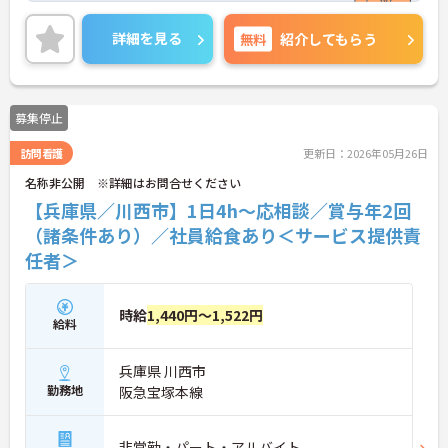
詳細をお話しいたしますのでお気軽にご相談くださ
い。
詳細を見る
無料
紹介してもらう
募集停止
訪問看護
更新日：2026年05月26日
名称非公開 ※詳細はお問合せください
【兵庫県／川西市】1日4h～応相談／賞与年2回
（諸条件あり）／社員給食あり＜サービス提供責
任者＞
時給
1,440円～1,522円
給料
兵庫県 川西市
勤務地
阪急宝塚本線
非常勤・パート・アルバイト