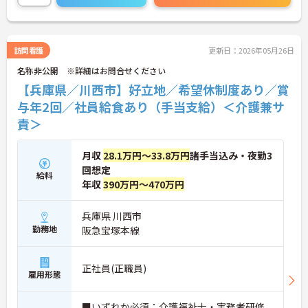
修や資格取得支援制度（対象資格の取得費用を最大
10万円まで補助）も整っており、スキルアップを目
指せます。ご興味のある方には、面接対策ポイント
など、さらに詳細をお話ししますのでお気軽にご相
訪問看護
更新日：2026年05月26日
談ください！
名称非公開 ※詳細はお問合せください
【兵庫県／川西市】好立地／希望休制度あり／賞
与年2回／社員給食あり（手当支給）＜介護兼サ
責＞
月収
28.1万円～33.8万円
諸手当込み・夜勤3
回想定
給料
年収
390万円～470万円
兵庫県 川西市
勤務地
阪急宝塚本線
正社員(正職員)
雇用形態
■いずれか必須：介護福祉士・実務者研修