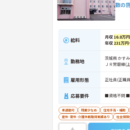
数の
月収
16.8万
給料
年収
231万円
茨城県 かすみが
勤務地
ＪＲ常磐線(
雇用形態
正社員(正職員
応募要件
■資格不問 
車通勤可
残業少なめ
住宅手当・補助
産休･育休･介護休暇取得実績あり
社会保険