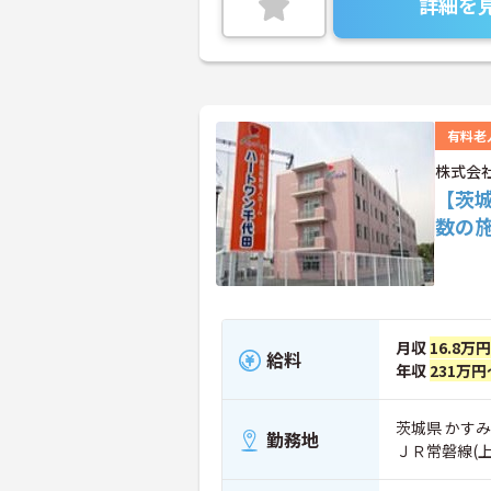
詳細を
有料老
株式会
【茨
数の
月収
16.8万
給料
年収
231万円
茨城県 かすみ
勤務地
ＪＲ常磐線(