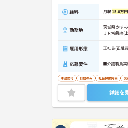
給料
月収
15.0万
茨城県 かすみ
勤務地
ＪＲ常磐線(
雇用形態
正社員(正職員
応募要件
■介護職員実
車通勤可
日勤のみ
社会保険完備
交
詳細を