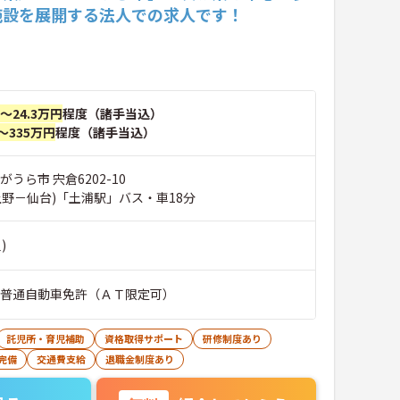
施設を展開する法人での求人です！
円～24.3万円
程度（諸手当込）
～335万円
程度（諸手当込）
うら市 宍倉6202-10
上野－仙台)「土浦駅」バス・車18分
)
■普通自動車免許（ＡＴ限定可）
託児所・育児補助
資格取得サポート
研修制度あり
完備
交通費支給
退職金制度あり