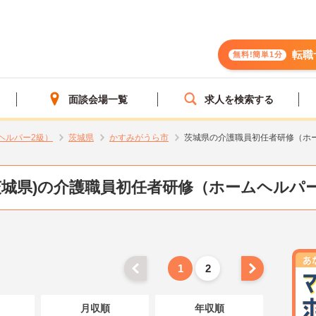
転職
無料!簡単1分
面談会場一覧
求人を検索する
ヘルパー2級）
茨城県
かすみがうら市
茨城県の介護職員初任者研修（ホ
茨城県)の介護職員初任者研修（ホームヘルパー
1
2
月収順
年収順