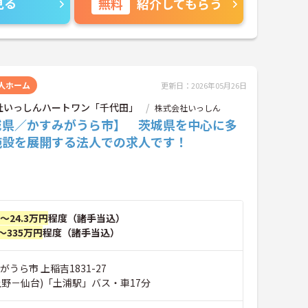
見る
無料
紹介してもらう
人ホーム
更新日：2026年05月26日
社いっしんハートワン「千代田」
株式会社いっしん
城県／かすみがうら市】 茨城県を中心に多
施設を展開する法人での求人です！
円～24.3万円
程度（諸手当込）
～335万円
程度（諸手当込）
がうら市 上稲吉1831-27
上野－仙台)「土浦駅」バス・車17分