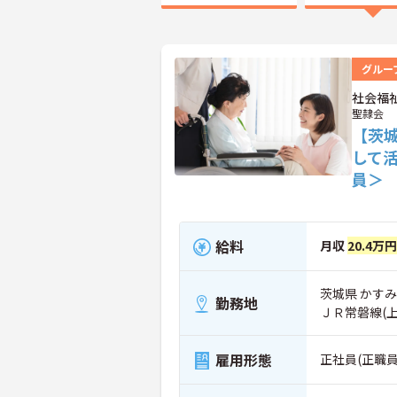
グルー
社会福
聖隷会
【茨
して
員＞
給料
月収
20.4万
茨城県 かすみ
勤務地
ＪＲ常磐線(
雇用形態
正社員(正職員