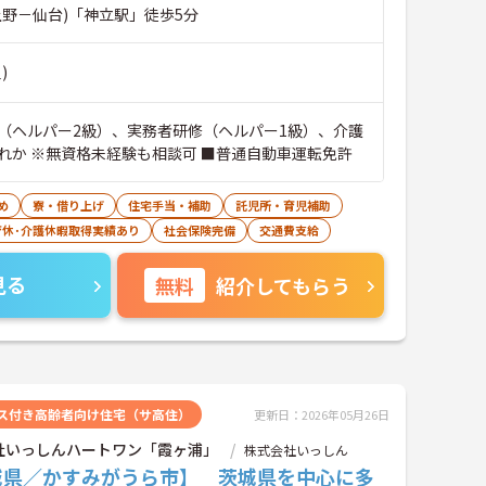
上野－仙台)「神立駅」徒歩5分
)
（ヘルパー2級）、実務者研修（ヘルパー1級）、介護
れか ※無資格未経験も相談可 ■普通自動車運転免許
め
寮・借り上げ
住宅手当・補助
託児所・育児補助
育休･介護休暇取得実績あり
社会保険完備
交通費支給
見る
無料
紹介してもらう
ス付き高齢者向け住宅（サ高住）
更新日：2026年05月26日
社いっしんハートワン「霞ヶ浦」
株式会社いっしん
城県／かすみがうら市】 茨城県を中心に多