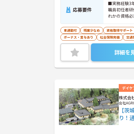
■実務経験3年
応募要件
職員初任者研
れかの資格必
車通勤可
残業少なめ
資格取得サポート
ボーナス・賞与あり
社会保険完備
交通
詳細を
デイケ
株式会社
会社AGRI
【茨
り！