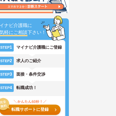
イナビ介護職に
気軽にご相談
下さい！
1
マイナビ介護職にご登録
STEP
2
求人のご紹介
STEP
3
面接・条件交渉
STEP
4
転職成功！
STEP
転職サポートに登録