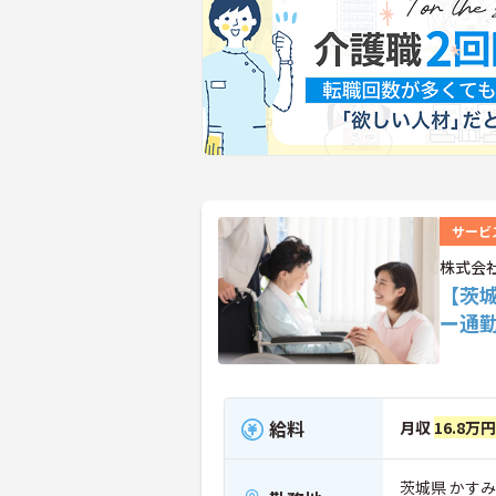
サービ
株式会
【茨
ー通
給料
月収
16.8万
茨城県 かす