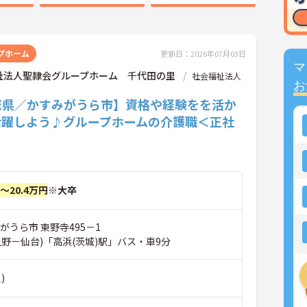
プホーム
更新日：2026年07月03日
マ
祉法人聖隷会グループホーム 千代田の里
社会福祉法人
お
城県／かすみがうら市】資格や経験をを活か
活躍しよう♪グループホームの介護職＜正社
円～20.4万円
※大卒
がうら市 東野寺495－1
上野－仙台)「高浜(茨城)駅」バス・車9分
)