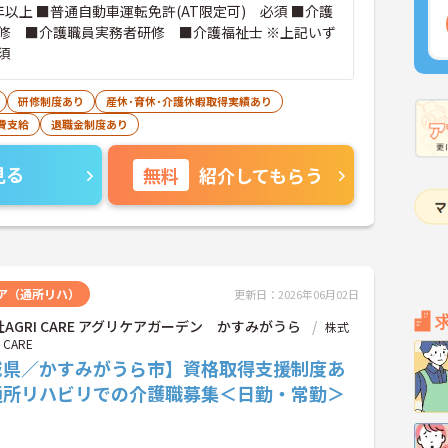
以上 ■普通自動車運転免許(AT限定可) 必須 ■介護
修 ■介護職員実務者研修 ■介護福祉士 ※上記いず
須
研修制度あり
産休･育休･介護休暇取得実績あり
費支給
退職金制度あり
見る
無料
紹介してもらう
ア（通所リハ）
更新日：2026年06月02日
AGRI CARE アグリケアガーデン かすみがうら
株式
 CARE
城県／かすみがうら市】資格取得支援制度あ
通所リハビリでの介護職募集＜日勤・常勤＞