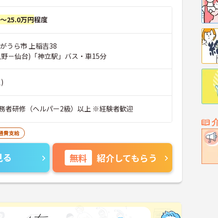
円～25.0万円
程度
がうら市 上稲吉38
上野－仙台)「神立駅」バス・車15分
)
務者研修（ヘルパー2級）以上 ※経験者歓迎
通費支給
見る
無料
紹介してもらう