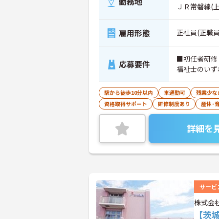
勤務地
ＪＲ常磐線(
雇用形態
正社員(正職員
■初任者研修
応募要件
福祉士のいず
駅から徒歩10分以内
車通勤可
残業少な
資格取得サポート
研修制度あり
産休･
詳細を
サービ
株式会
【茨