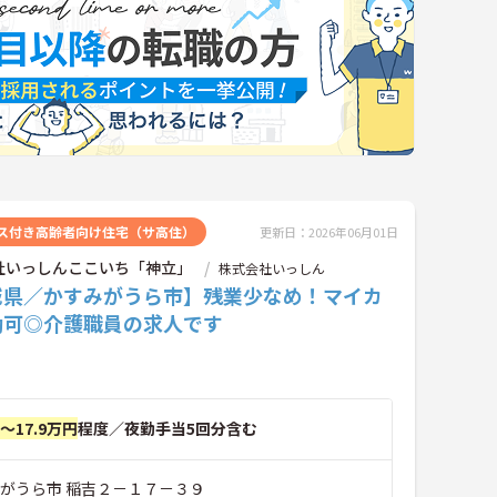
ス付き高齢者向け住宅（サ高住）
更新日：2026年06月01日
社いっしんここいち「神立」
株式会社いっしん
城県／かすみがうら市】残業少なめ！マイカ
勤可◎介護職員の求人です
円～17.9万円
程度／夜勤手当5回分含む
みがうら市 稲吉２－１７－３９