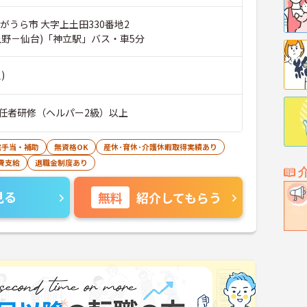
がうら市 大字上土田330番地2
上野－仙台)「神立駅」バス・車5分
)
任者研修（ヘルパー2級）以上
宅手当・補助
無資格OK
産休･育休･介護休暇取得実績あり
費支給
退職金制度あり
見る
無料
紹介してもらう