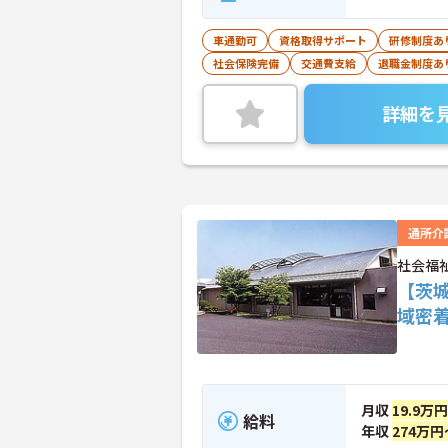
車通勤可
資格取得サポート
研修制度あ
社会保険完備
交通費支給
退職金制度あ
詳細を
通所介
社会福
【茨
域密
月収
19.9万
給料
年収
274万円