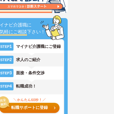
イナビ介護職に
気軽にご相談
下さい！
1
マイナビ介護職にご登録
STEP
2
求人のご紹介
STEP
3
面接・条件交渉
STEP
4
転職成功！
STEP
転職サポートに登録