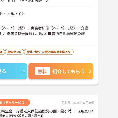
ト・アルバイト
（ヘルパー2級）、実務者研修（ヘルパー1級）、介護
れか※無資格未経験も相談可 ■普通自動車運転免許
め
無資格OK
産休･育休･介護休暇取得実績あり
見る
無料
紹介してもらう
護（デイサービス）
更新日：2025年12月10日
人晴生会 介護老人保健施設葵の園・霞ヶ浦
医療法人晴
護老人保健施設葵の園・霞ヶ浦