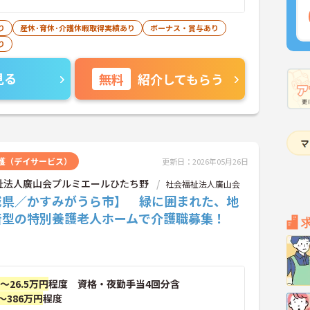
り
産休･育休･介護休暇取得実績あり
ボーナス・賞与あり
り
見る
無料
紹介してもらう
護（デイサービス）
更新日：2026年05月26日
祉法人廣山会プルミエールひたち野
社会福祉法人廣山会
城県／かすみがうら市】 緑に囲まれた、地
着型の特別養護老人ホームで介護職募集！
円～26.5万円
程度 資格・夜勤手当4回分含
～386万円
程度