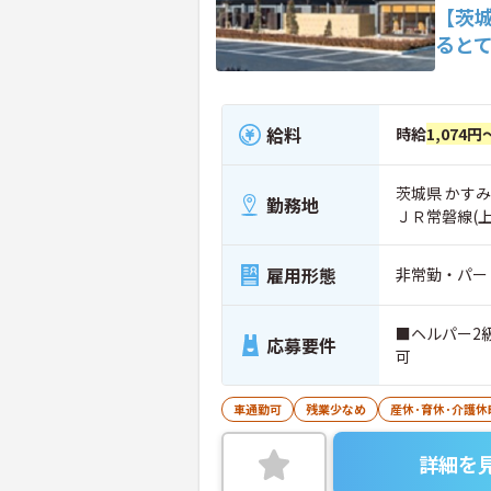
【茨
ると
給料
時給
1,074円
茨城県 かすみ
勤務地
ＪＲ常磐線(
雇用形態
非常勤・パー
■ヘルパー2
応募要件
可
車通勤可
残業少なめ
産休･育休･介護
詳細を