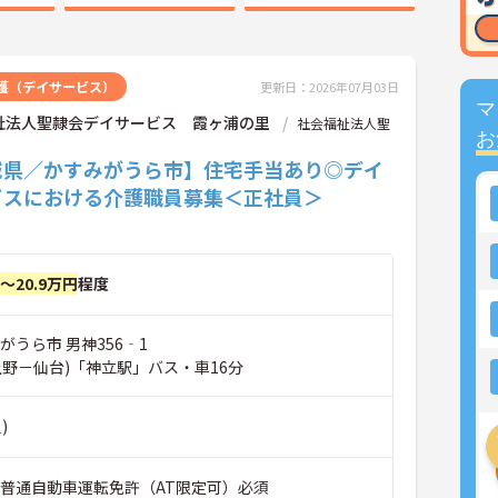
護（デイサービス）
更新日：2026年07月03日
マ
祉法人聖隷会デイサービス 霞ヶ浦の里
社会福祉法人聖
お
城県／かすみがうら市】住宅手当あり◎デイ
ビスにおける介護職員募集＜正社員＞
円～20.9万円
程度
がうら市 男神356‐1
上野－仙台)「神立駅」バス・車16分
)
資格不問 ■普通自動車運転免許（AT限定可）必須