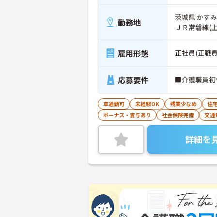
茨城県 かすみ
勤務地
ＪＲ常磐線(
雇用形態
正社員(正職員
応募要件
■介護職員初
車通勤可
未経験OK
残業少なめ
住
ボーナス・賞与あり
社会保険完備
交通
詳細を