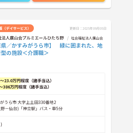
護（デイサービス）
更新日：2025年09月05日
祉法人廣山会プルミエールひたち野
社会福祉法人廣山会
城県／かすみがうら市】 緑に囲まれた、地
着型の施設＜介護職＞
円～23.0万円
程度（諸手当込）
～386万円
程度（諸手当込）
がうら市 大字上土田330番地2
上野－仙台)「神立駅」バス・車5分
)