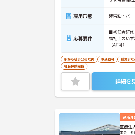
雇用形態
非常勤・パー
■初任者研修
応募要件
福祉士のいず
（AT可）
駅から徒歩10分以内
車通勤可
残業少な
社会保険完備
詳細を
通所介
医療法
生会 介