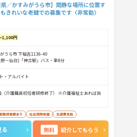
城県／かすみがうら市】閑静な場所に位置す
てもきれいな老健での募集です〈非常勤〉
～1,100円
がうら市 下稲吉1136-40
上野－仙台)「神立駅」バス・車8分
ト・アルバイト
級（介護職員初任者研修終了） ※介護福祉士あれば尚
休暇取得実績あり
社会保険完備
交通費支給
見る
無料
紹介してもらう