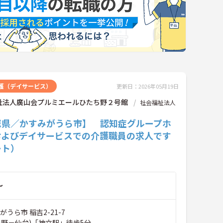
護（デイサービス）
更新日：2026年05月19日
祉法人廣山会プルミエールひたち野２号館
社会福祉法人
城県／かすみがうら市】 認知症グループホ
およびデイサービスでの介護職員の求人です
ート）
～
がうら市 稲吉2-21-7
上野－仙台)「神立駅」徒歩5分