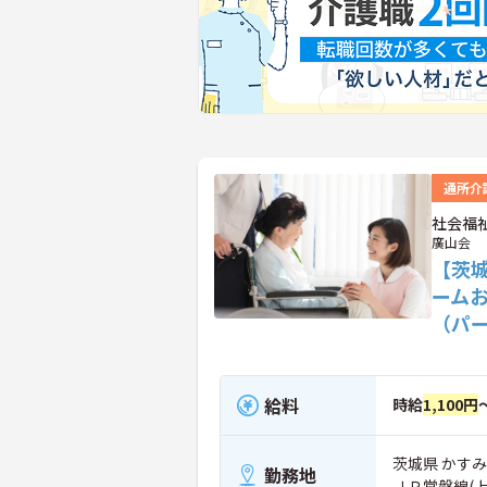
通所介
社会福
廣山会
【茨
ーム
（パ
給料
時給
1,100円
茨城県 かすみ
勤務地
ＪＲ常磐線(