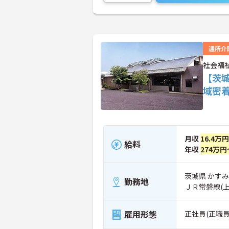
通所介
社会福
【茨
域密
月収
16.4万
給料
年収
274万円
茨城県 かすみ
勤務地
ＪＲ常磐線(
雇用形態
正社員(正職員