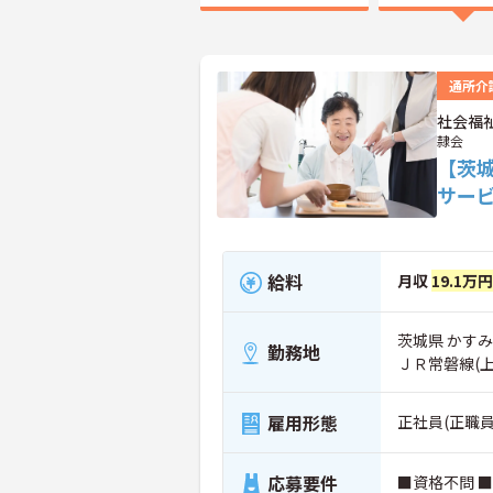
通所介
社会福
隷会
【茨
サー
給料
月収
19.1万
茨城県 かすみ
勤務地
ＪＲ常磐線(
雇用形態
正社員(正職員
応募要件
■