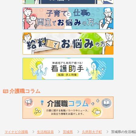
介護職コラム
マイナビ介護職
生活相談員
茨城県
久慈郡大子町
茨城県の生活相