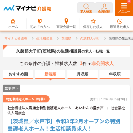
0
0
求人検索
会員登録
メニュー
ホーム
初めての方へ
面談会場一覧
保存した求人
最近見た求人
マイナビ介護職
生活相談員
茨城県
久慈郡大子町
茨城県の生活相
久慈郡大子町(茨城県)の生活相談員
の求人・転職一覧
1
この条件の介護・福祉求人数
非公開求人
件 ＋
おすすめ順
新着順
月収順
年収順
募集停止
特別養護老人ホーム（特養）
更新日：2026年05月20日
社会福祉法人陽康会特別養護老人ホーム あいおんの里水戸
社会福祉
法人陽康会
【茨城県／水戸市】令和3年2月オープンの特別
養護老人ホーム！生活相談員求人！