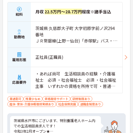
月収
22.5万円～28.7万円
程度※諸手当込
給料
茨城県 久慈郡大子町 大字初原字前ノ沢294
番地
勤務地
ＪＲ常磐線(上野－仙台)「赤塚駅」バス・車
15分
正社員(正職員)
雇用形態
・あれば尚可 生活相談員の経験 ・介護福
祉士 必須 ・社会福祉士 必須 ・社会福祉
応募要件
主事 いずれかの資格を所持で可 ・普通自
動車運転免許 必須（ＡＴ限定可）
車通勤可
残業少なめ
資格取得サポート
研修制度あり
産休･育休･介護休暇取得実績あり
社会保険完備
退職金制度あり
茨城県水戸市にございます、特別養護老人ホーム内
での生活相談員求人です！
令和3年2月オープン★