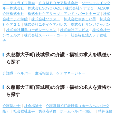
メニティライフ協会
ＳＯＭＰＯケア株式会社
ソーシャルインク
ルー株式会社
株式会社SOYOKAZE
株式会社ケア２１
ALSOK
介護株式会社
株式会社ケアリッツ・アンド・パートナーズ
株式
会社ニチイ学館
株式会社ソラスト
株式会社やさしい手
株式会
社ケア２１
株式会社ニチイケアパレス
株式会社サンガジャパン
株式会社川島コーポレーション
株式会社アンビス
株式会社サ
ンウェルズ
株式会社スーパー・コート
社会福祉法人ノテ福祉
会
久慈郡大子町(茨城県)の介護・福祉の求人を職種か
ら探す
介護職・ヘルパー
生活相談員
ケアマネージャー
久慈郡大子町(茨城県)の介護・福祉の求人を資格か
ら探す
介護福祉士
社会福祉士
介護職員初任者研修（ホームヘルパー2
級）
社会福祉主事
実務者研修（ホームヘルパー1級）
精神保健