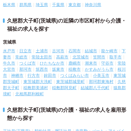
栃木県
群馬県
埼玉県
千葉県
東京都
神奈川県
久慈郡大子町(茨城県)の近隣の市区町村から介護・
福祉の求人を探す
茨城県
水戸市
日立市
土浦市
古河市
石岡市
結城市
龍ケ崎市
下
妻市
常総市
常陸太田市
高萩市
北茨城市
笠間市
取手市
牛久市
つくば市
ひたちなか市
鹿嶋市
潮来市
守谷市
常陸
大宮市
那珂市
筑西市
坂東市
稲敷市
かすみがうら市
桜川
市
神栖市
行方市
鉾田市
つくばみらい市
小美玉市
東茨城
郡茨城町
東茨城郡大洗町
東茨城郡城里町
那珂郡東海村
久慈
郡大子町
稲敷郡美浦村
稲敷郡阿見町
結城郡八千代町
猿島郡
境町
北相馬郡利根町
久慈郡大子町(茨城県)の介護・福祉の求人を雇用形
態から探す