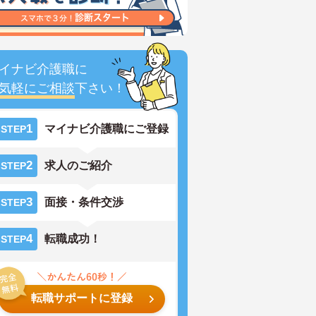
イナビ介護職に
気軽にご相談
下さい！
1
マイナビ介護職にご登録
STEP
2
求人のご紹介
STEP
3
面接・条件交渉
STEP
4
転職成功！
STEP
転職サポートに登録