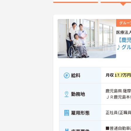
グルー
医療法
【鹿
♪グ
給料
月収
17.7万
鹿児島県 薩摩
勤務地
ＪＲ鹿児島本
雇用形態
正社員(正職員
■普通自動車