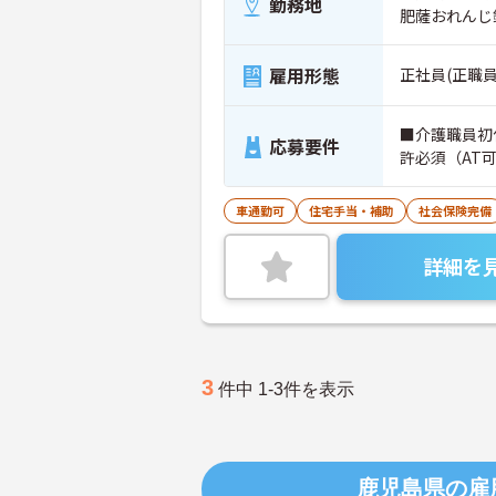
勤務地
肥薩おれんじ
雇用形態
正社員(正職員
■介護職員初
応募要件
許必須（AT
車通勤可
住宅手当・補助
社会保険完備
詳細を
3
件中 1-3件を表示
鹿児島県の雇