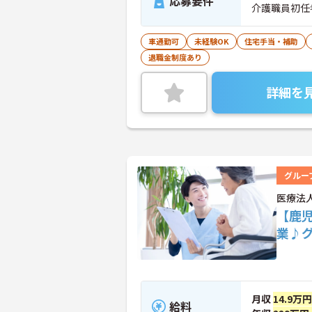
応募要件
介護職員初任
車通勤可
未経験OK
住宅手当・補助
退職金制度あり
詳細を
グルー
医療法
【鹿
業♪
月収
14.9万
給料