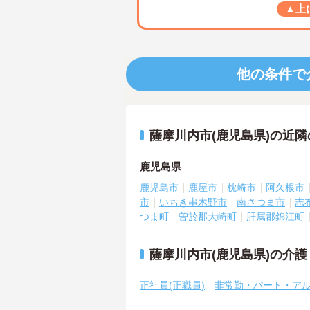
▲上
他の条件で
薩摩川内市(鹿児島県)の近
鹿児島県
鹿児島市
鹿屋市
枕崎市
阿久根市
市
いちき串木野市
南さつま市
志
つま町
曽於郡大崎町
肝属郡錦江町
薩摩川内市(鹿児島県)の介
正社員(正職員)
非常勤・パート・ア