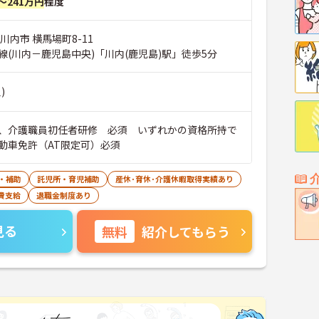
～241万円
程度
川内市 横馬場町8-11
線(川内－鹿児島中央)「川内(鹿児島)駅」徒歩5分
)
、介護職員初任者研修 必須 いずれかの資格所持で
動車免許（AT限定可）必須
・補助
託児所・育児補助
産休･育休･介護休暇取得実績あり
費支給
退職金制度あり
見る
無料
紹介してもらう