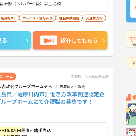
者研修（ヘルパー2級）以上必須
無資格OK
ボーナス・賞与あり
社会保険完備
交通費支給
見る
無料
紹介してもらう
プホーム
更新日：2025年06月06日
人杏政会グループホームそら
医療法人杏政会
児島県／薩摩川内市】働き方改革関連認定企
グループホームにて介護職の募集です！
円～15.8万円
程度※諸手当込