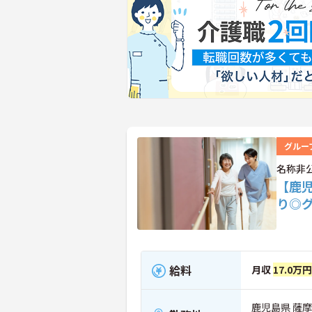
グルー
名称非
【鹿
り◎
給料
月収
17.0万
鹿児島県 薩