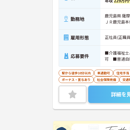
年収
229万円
鹿児島県 薩摩
勤務地
ＪＲ鹿児島本
雇用形態
正社員(正職員
■介護福祉士
応募要件
可 ■普通自
駅から徒歩10分以内
車通勤可
住宅手当
ボーナス・賞与あり
社会保険完備
交通
詳細を