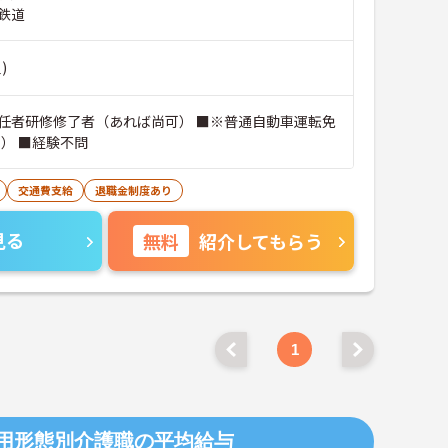
鉄道
)
任者研修修了者（あれば尚可） ■※普通自動車運転免
可） ■経験不問
交通費支給
退職金制度あり
見る
無料
紹介してもらう
1
用形態別介護職の平均給与