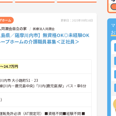
プホーム
更新日：2025年09月16日
マ
人同潤会自立の家
医療法人同潤会
お
児島県／薩摩川内市】無資格OK◎未経験OK
ループホームの介護職員募集＜正社員＞
円～24.7万円
川内市 大小路町51‐23
線(川内－鹿児島中央)「川内(鹿児島)駅」バス・車6分
)
運転免許必須（AT限定可） ■資格不問■経験不問 ■