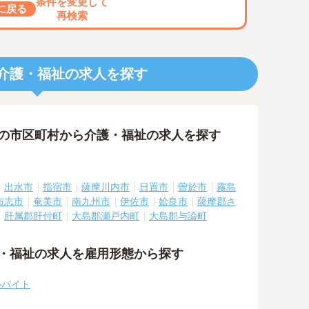
条件を変更して
に戻る
再検索
介護・福祉の求人を探す
隣の市区町村から介護・福祉の求人を探す
出水市
指宿市
薩摩川内市
日置市
曽於市
霧島
布志市
奄美市
南九州市
伊佐市
姶良市
薩摩郡さ
肝属郡肝付町
大島郡瀬戸内町
大島郡与論町
護・福祉の求人を雇用形態から探す
ルバイト