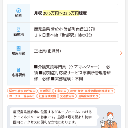
月収
20.5万円～23.5万円
程度
給料
鹿児島県 曽於市 財部町南俣11370
勤務地
ＪＲ日豊本線「財部駅」徒歩3分
正社員(正職員)
雇用形態
■介護支援専門員（ケアマネジャー）：必
須 ■認知症対応型サービス事業所管理者研
応募要件
修：必修 ■実務経験：不問
駅から徒歩10分以内
車通勤可
日勤のみ
産休･育休･介護休暇取得実績あり
ボーナス・賞与あり
社会保険完備
交通費支給
退職金制度あり
鹿児島県曽於市に位置するグループホームにおける
ケアマネジャーの募集です。施設は最寄駅より徒歩
圏内とアクセスに便利な立地にあります。
ケアマネジャーとしての業務経験がある方はこれま