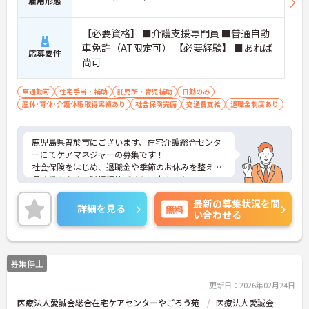
雇用形態
【必要資格】 ■介護支援専門員 ■普通自動
車免許（AT限定可） 【必要経験】 ■あれば
応募要件
尚可
車通勤可
住宅手当・補助
託児所・育児補助
日勤のみ
産休･育休･介護休暇取得実績あり
社会保険完備
交通費支給
退職金制度あり
鹿児島県曽於市にございます、在宅介護総合センタ
ーにてケアマネジャーの募集です！
社会保険をはじめ、退職金や季節のお休みを整え、
長く働きやすい職場環境づくりに力を入れていま
す！
最新の募集状況を問
またマイカー通勤OKで無料駐車場も完備しているの
詳細を見る
無料
い合わせる
で毎日の通勤に便利です♪
募集停止
更新日：2026年02月24日
医療法人愛誠会総合在宅ケアセンターやごろう苑
医療法人愛誠会