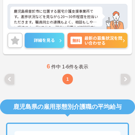
鹿児島県曽於市に位置する居宅介護支援事業所で
す。進捗状況などを見ながら20～30件程度を担当い
ただきます。職員同士の連携もよく、相談もしやす
い環境です。月9日休み、残業は月平均5時間程度と
少なく、プライベートとの両立もしやすいです。ご
最新の募集状況を問
興味のある方には、面接対策ポイントなど、さらに
詳細を見る
無料
い合わせる
詳細をお話しいたしますのでお気軽にご相談くださ
い！
6
件中 1-6件を表示
1
鹿児島県の雇用形態別介護職の平均給与