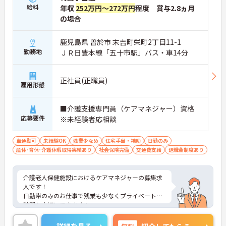
給料
年収
252万円～272万円
程度 賞与2.8ヵ月
の場合
鹿児島県 曽於市 末吉町栄町2丁目11-1
勤務地
ＪＲ日豊本線「五十市駅」バス・車14分
正社員(正職員)
雇用形態
■介護支援専門員（ケアマネジャー）資格
応募要件
※未経験者応相談
車通勤可
未経験OK
残業少なめ
住宅手当・補助
日勤のみ
産休･育休･介護休暇取得実績あり
社会保険完備
交通費支給
退職金制度あり
介護老人保健施設におけるケアマネジャーの募集求
人です！
日勤帯のみのお仕事で残業も少なくプライベートな
時間も大切にできます！
託児所完備で子育て中の方も安心！
ご興味ある方には、面接のポイントなど、さらに詳