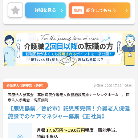
わりの時間を大切にできます◎
ご興味のある方は、マイナビ介護職までお問い合わ
詳細を見る
無料
紹介してもらう
せください。
介護老人保健施設（老健）
更新日：2024年12月08日
医療法人参篤会 高原病院介護老人保健施設高原ナーシングホーム
医
療法人参篤会 高原病院
【鹿児島県／曽於市】託児所完備！介護老人保健
施設でのケアマネジャー募集《正社員》
月収
17.6万円～19.0万円
程度 職能手当、
特勤手当込