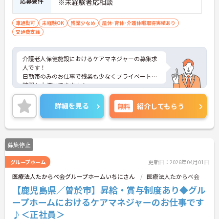
応募要件
※未経験者応相談
車通勤可
未経験OK
残業少なめ
産休･育休･介護休暇取得実績あり
交通費支給
介護老人保健施設におけるケアマネジャーの募集求
人です！
日勤帯のみのお仕事で残業も少なくプライベートな
時間も大切にできます！
託児所完備で子育て中の方も安心！
ご興味ある方には、面接のポイントなど、さらに詳
詳細を見る
無料
紹介してもらう
細をお話致しますのでお気軽にご相談ください。
募集停止
グループホーム
更新日：2026年04月01日
医療法人たからべ会グループホームいちにさん
医療法人たからべ会
【鹿児島県／曽於市】昇給・賞与制度あり◆グル
ープホームにおけるケアマネジャーのお仕事です
♪＜正社員＞