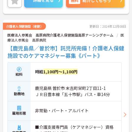
詳細を見る
無料
紹介してもらう
細をお話致しますのでお気軽にご相談ください。
介護老人保健施設（老健）
更新日：2024年12月08日
医療法人参篤会 高原病院介護老人保健施設高原ナーシングホーム
医
療法人参篤会 高原病院
【鹿児島県／曽於市】託児所完備！介護老人保健
施設でのケアマネジャー募集《パート》
時給
1,100円～1,100円
給料
鹿児島県 曽於市 末吉町栄町2丁目11-1
勤務地
ＪＲ日豊本線「五十市駅」バス・車14分
非常勤・パート・アルバイト
雇用形態
■介護支援専門員（ケアマネジャー）資格