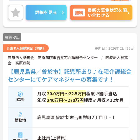
での経験を活かしながらご勤務いただける職場環境
最新の募集状況を問
です。ご利用者に寄り添ったサービスの提供を行っ
詳細を見る
無料
い合わせる
ていただける方を募集しています。
ご興味のある方には、面接対策ポイントなど、さら
に詳細をお話しいたしますのでお気軽にご相談くだ
さい！
募集停止
介護老人保健施設（老健）
更新日：2026年02月25日
医療法人参篤会 高原病院末吉在宅介護総合センター
医療法人参篤
会 高原病院
【鹿児島県／曽於市】託児所あり♪在宅介護総合
センターにてケアマネジャーの募集です！
月収
20.0万円～22.5万円
程度※諸手当込
給料
年収
240万円～270万円
程度※月収×12か月
鹿児島県 曽於市 末吉町栄町2丁目11‐1
勤務地
正社員(正職員)