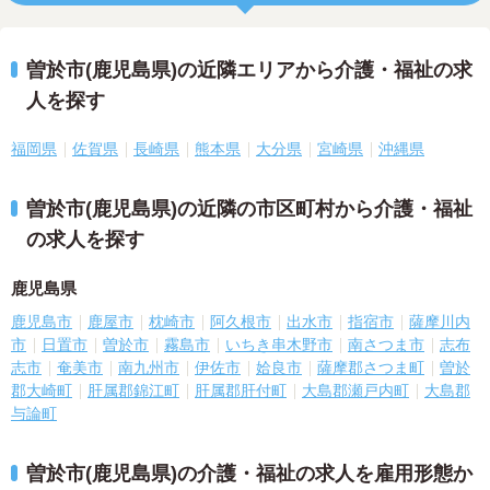
曽於市(鹿児島県)の近隣エリアから介護・福祉の求
人を探す
福岡県
佐賀県
長崎県
熊本県
大分県
宮崎県
沖縄県
曽於市(鹿児島県)の近隣の市区町村から介護・福祉
の求人を探す
鹿児島県
鹿児島市
鹿屋市
枕崎市
阿久根市
出水市
指宿市
薩摩川内
市
日置市
曽於市
霧島市
いちき串木野市
南さつま市
志布
志市
奄美市
南九州市
伊佐市
姶良市
薩摩郡さつま町
曽於
郡大崎町
肝属郡錦江町
肝属郡肝付町
大島郡瀬戸内町
大島郡
与論町
曽於市(鹿児島県)の介護・福祉の求人を雇用形態か