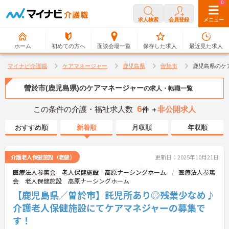
0
0
求人検索
会員登録
メニュー
ホーム
初めての方へ
面談会場一覧
保存した求人
最近見た求人
マイナビ介護職
ケアマネージャー
鹿児島県
曽於市
鹿児島県のケ
曽於市(鹿児島県)のケアマネージャー
の求人・転職一覧
6
この条件の介護・福祉求人数
非公開求人
件 ＋
おすすめ順
新着順
月収順
年収順
介護老人保健施設（老健）
更新日：2025年10月21日
医療法人参篤会 老人保健施設 高原ナーシングホーム
医療法人参篤
会 老人保健施設 高原ナーシングホーム
【鹿児島県／曽於市】託児所あり◎残業少なめ♪
介護老人保健施設にてケアマネジャーの募集で
す！