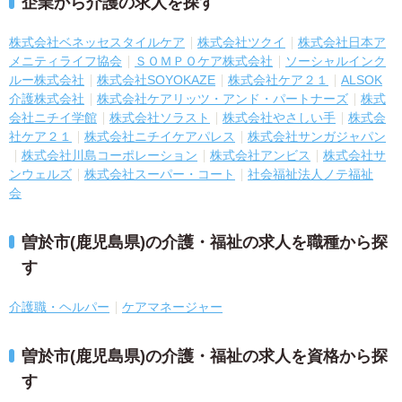
企業から介護の求人を探す
株式会社ベネッセスタイルケア
株式会社ツクイ
株式会社日本ア
メニティライフ協会
ＳＯＭＰＯケア株式会社
ソーシャルインク
ルー株式会社
株式会社SOYOKAZE
株式会社ケア２１
ALSOK
介護株式会社
株式会社ケアリッツ・アンド・パートナーズ
株式
会社ニチイ学館
株式会社ソラスト
株式会社やさしい手
株式会
社ケア２１
株式会社ニチイケアパレス
株式会社サンガジャパン
株式会社川島コーポレーション
株式会社アンビス
株式会社サ
ンウェルズ
株式会社スーパー・コート
社会福祉法人ノテ福祉
会
曽於市(鹿児島県)の介護・福祉の求人を職種から探
す
介護職・ヘルパー
ケアマネージャー
曽於市(鹿児島県)の介護・福祉の求人を資格から探
す