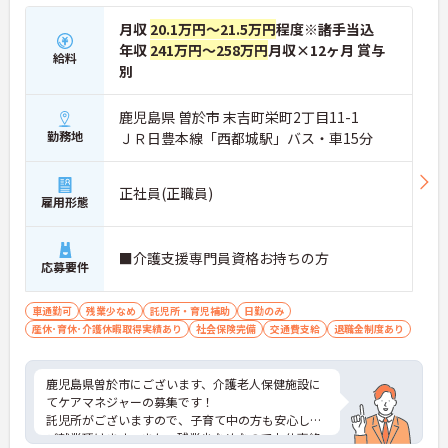
月収
20.1万円～21.5万円
程度※諸手当込
年収
241万円～258万円
月収×12ヶ月 賞与
給料
別
鹿児島県 曽於市 末吉町栄町2丁目11-1
勤務地
ＪＲ日豊本線「西都城駅」バス・車15分
正社員(正職員)
雇用形態
■介護支援専門員資格お持ちの方
応募要件
車通勤可
残業少なめ
託児所・育児補助
日勤のみ
産休･育休･介護休暇取得実績あり
社会保険完備
交通費支給
退職金制度あり
鹿児島県曽於市にございます、介護老人保健施設に
てケアマネジャーの募集です！
託児所がございますので、子育て中の方も安心して
ご就業頂けます。また、残業少なめなのでお仕事終