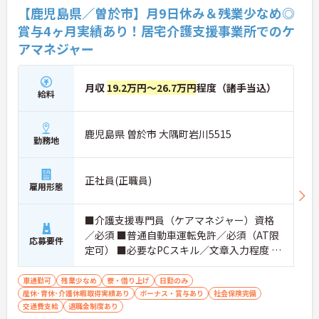
【鹿児島県／曽於市】月9日休み＆残業少なめ◎
賞与4ヶ月実績あり！居宅介護支援事業所でのケ
アマネジャー
月収
19.2万円～26.7万円
程度（諸手当込）
給料
鹿児島県 曽於市 大隅町岩川5515
勤務地
正社員(正職員)
雇用形態
■介護支援専門員（ケアマネジャー）資格
／必須 ■普通自動車運転免許／必須（AT限
応募要件
定可） ■必要なPCスキル／文章入力程度 ■
経験不問
車通勤可
残業少なめ
寮・借り上げ
日勤のみ
産休･育休･介護休暇取得実績あり
ボーナス・賞与あり
社会保険完備
交通費支給
退職金制度あり