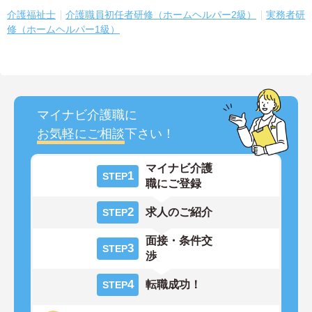
介護福祉士
介護職員初任者研修（ホームヘルパー2級）
実務者研
修（ホームヘルパー1級）
マイナビ介護職に
お気軽にご相談
下さい！
マイナビ介護
1
STEP
職にご登録
2
求人のご紹介
STEP
面接・条件交
3
STEP
渉
4
転職成功！
STEP