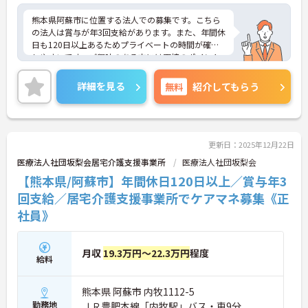
熊本県阿蘇市に位置する法人での募集です。こちら
の法人は賞与が年3回支給があります。また、年間休
日も120日以上あるためプライベートの時間が確保
しやすいです。ご興味のある方には面接のポイント
をお伝えしますので、お気軽にお問い合わせくださ
い。
詳細を見る
無料
紹介してもらう
更新日：2025年12月22日
医療法人社団坂梨会居宅介護支援事業所
医療法人社団坂梨会
【熊本県/阿蘇市】年間休日120日以上／賞与年3
回支給／居宅介護支援事業所でケアマネ募集《正
社員》
月収
19.3万円～22.3万円
程度
給料
熊本県 阿蘇市 内牧1112-5
勤務地
ＪＲ豊肥本線「内牧駅」バス・車9分