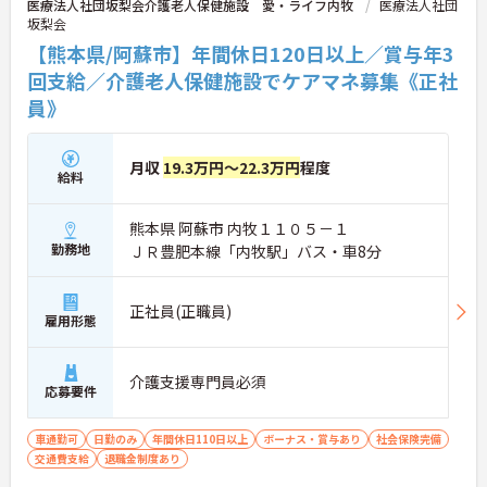
医療法人社団坂梨会介護老人保健施設 愛・ライフ内牧
医療法人社団
坂梨会
【熊本県/阿蘇市】年間休日120日以上／賞与年3
回支給／介護老人保健施設でケアマネ募集《正社
員》
月収
19.3万円～22.3万円
程度
給料
熊本県 阿蘇市 内牧１１０５－１
勤務地
ＪＲ豊肥本線「内牧駅」バス・車8分
正社員(正職員)
雇用形態
介護支援専門員必須
応募要件
車通勤可
日勤のみ
年間休日110日以上
ボーナス・賞与あり
社会保険完備
交通費支給
退職金制度あり