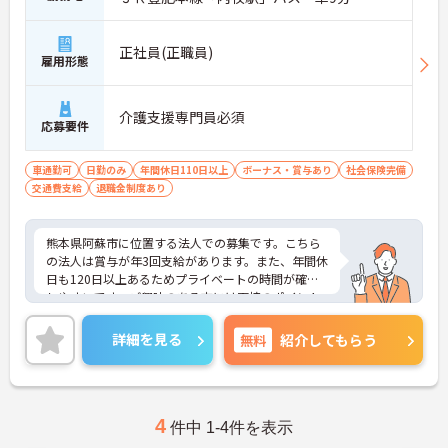
正社員(正職員)
雇用形態
介護支援専門員必須
応募要件
車通勤可
日勤のみ
年間休日110日以上
ボーナス・賞与あり
社会保険完備
交通費支給
退職金制度あり
熊本県阿蘇市に位置する法人での募集です。こちら
の法人は賞与が年3回支給があります。また、年間休
日も120日以上あるためプライベートの時間が確保
しやすいです。ご興味のある方には面接のポイント
をお伝えしますので、お気軽にお問い合わせくださ
い。
詳細を見る
無料
紹介してもらう
4
件中 1-4件を表示