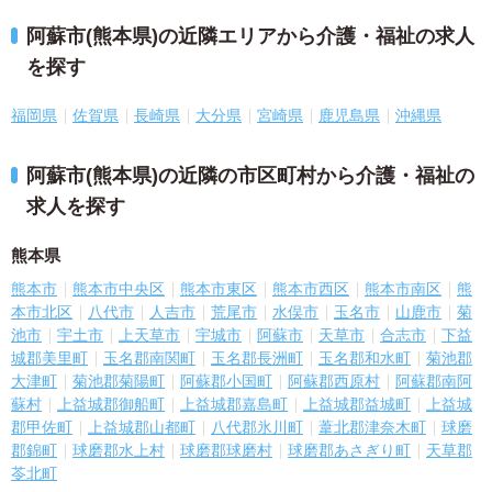
阿蘇市(熊本県)の近隣エリアから介護・福祉の求人
を探す
福岡県
佐賀県
長崎県
大分県
宮崎県
鹿児島県
沖縄県
阿蘇市(熊本県)の近隣の市区町村から介護・福祉の
求人を探す
熊本県
熊本市
熊本市中央区
熊本市東区
熊本市西区
熊本市南区
熊
本市北区
八代市
人吉市
荒尾市
水俣市
玉名市
山鹿市
菊
池市
宇土市
上天草市
宇城市
阿蘇市
天草市
合志市
下益
城郡美里町
玉名郡南関町
玉名郡長洲町
玉名郡和水町
菊池郡
大津町
菊池郡菊陽町
阿蘇郡小国町
阿蘇郡西原村
阿蘇郡南阿
蘇村
上益城郡御船町
上益城郡嘉島町
上益城郡益城町
上益城
郡甲佐町
上益城郡山都町
八代郡氷川町
葦北郡津奈木町
球磨
郡錦町
球磨郡水上村
球磨郡球磨村
球磨郡あさぎり町
天草郡
苓北町