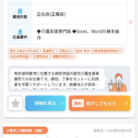
正社員(正職員)
雇用形態
◆介護支援専門員 ◆Excel、Wordの基本操
応募要件
作
駅から徒歩10分以内
車通勤可
日勤のみ
産休･育休･介護休暇取得実績あり
社会保険完備
交通費支給
退職金制度あり
熊本県阿蘇市に位置する病院併設の居宅介護支援事
業所でのお仕事です。親切、丁寧をモットーに利用
者を手厚くサポートしています。医療法人が母体
で、昇給・賞与実績、充実した手当等の待遇の良さ
も魅力♪安定した環境の中で働きたい方にもおすす
めです。ご興味のある方には、面接対策ポイントな
詳細を見る
無料
紹介してもらう
ど、さらに詳細をお話しいたしますのでお気軽にご
相談ください！
介護老人保健施設（老健）
更新日：2026年03月19日