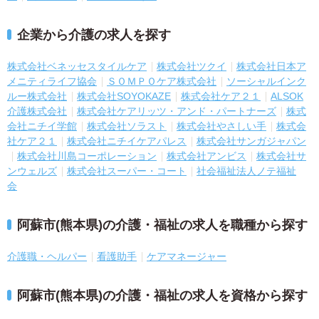
企業から介護の求人を探す
株式会社ベネッセスタイルケア
株式会社ツクイ
株式会社日本ア
メニティライフ協会
ＳＯＭＰＯケア株式会社
ソーシャルインク
ルー株式会社
株式会社SOYOKAZE
株式会社ケア２１
ALSOK
介護株式会社
株式会社ケアリッツ・アンド・パートナーズ
株式
会社ニチイ学館
株式会社ソラスト
株式会社やさしい手
株式会
社ケア２１
株式会社ニチイケアパレス
株式会社サンガジャパン
株式会社川島コーポレーション
株式会社アンビス
株式会社サ
ンウェルズ
株式会社スーパー・コート
社会福祉法人ノテ福祉
会
阿蘇市(熊本県)の介護・福祉の求人を職種から探す
介護職・ヘルパー
看護助手
ケアマネージャー
阿蘇市(熊本県)の介護・福祉の求人を資格から探す