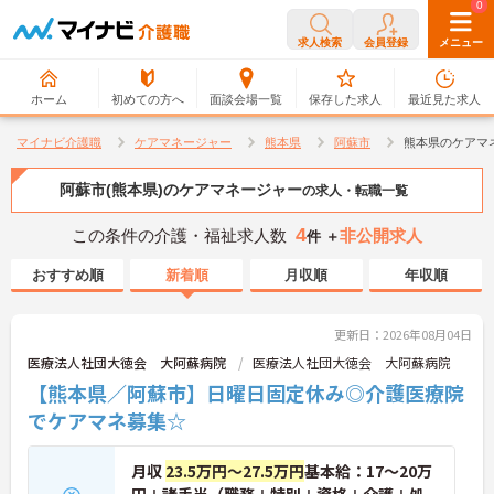
0
0
求人検索
会員登録
メニュー
ホーム
初めての方へ
面談会場一覧
保存した求人
最近見た求人
マイナビ介護職
ケアマネージャー
熊本県
阿蘇市
熊本県のケアマ
阿蘇市(熊本県)のケアマネージャー
の求人・転職一覧
4
この条件の介護・福祉求人数
非公開求人
件 ＋
おすすめ順
新着順
月収順
年収順
更新日：2026年08月04日
医療法人社団大徳会 大阿蘇病院
医療法人社団大徳会 大阿蘇病院
【熊本県／阿蘇市】日曜日固定休み◎介護医療院
でケアマネ募集☆
月収
23.5万円～27.5万円
基本給：17～20万