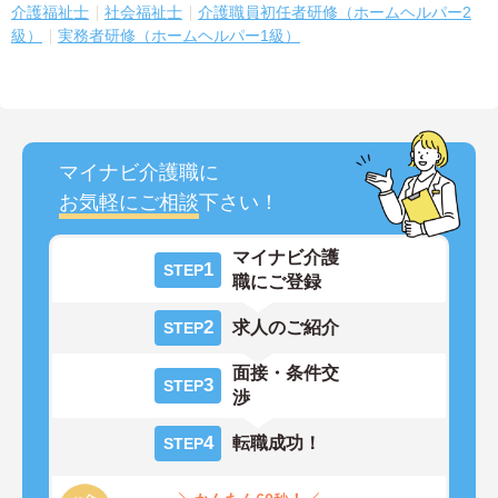
介護福祉士
社会福祉士
介護職員初任者研修（ホームヘルパー2
級）
実務者研修（ホームヘルパー1級）
マイナビ介護職に
お気軽にご相談
下さい！
マイナビ介護
1
STEP
職にご登録
2
求人のご紹介
STEP
面接・条件交
3
STEP
渉
4
転職成功！
STEP