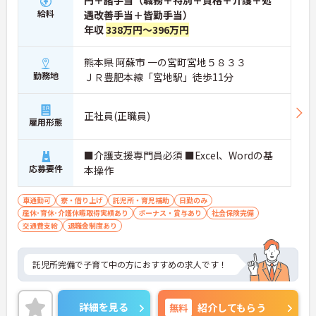
円＋諸手当（職務＋特別＋資格＋介護＋処
給料
遇改善手当＋皆勤手当）
年収
338万円～396万円
熊本県 阿蘇市 一の宮町宮地５８３３
勤務地
ＪＲ豊肥本線「宮地駅」徒歩11分
正社員(正職員)
雇用形態
■介護支援専門員必須 ■Excel、Wordの基
応募要件
本操作
車通勤可
寮・借り上げ
託児所・育児補助
日勤のみ
産休･育休･介護休暇取得実績あり
ボーナス・賞与あり
社会保険完備
交通費支給
退職金制度あり
託児所完備で子育て中の方におすすめの求人です！
詳細を見る
無料
紹介してもらう