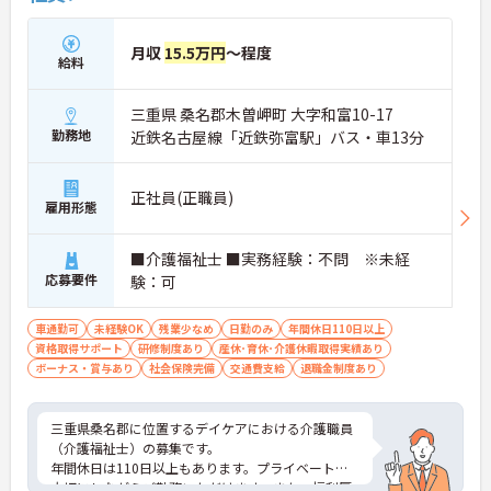
月収
15.5万円
～程度
給料
三重県 桑名郡木曽岬町 大字和富10-17
勤務地
近鉄名古屋線「近鉄弥富駅」バス・車13分
正社員(正職員)
雇用形態
■介護福祉士 ■実務経験：不問 ※未経
応募要件
験：可
車通勤可
未経験OK
残業少なめ
日勤のみ
年間休日110日以上
資格取得サポート
研修制度あり
産休･育休･介護休暇取得実績あり
ボーナス・賞与あり
社会保険完備
交通費支給
退職金制度あり
三重県桑名郡に位置するデイケアにおける介護職員
（介護福祉士）の募集です。
年間休日は110日以上もあります。プライベートを
大切にしながらご勤務いただけます。また、福利厚