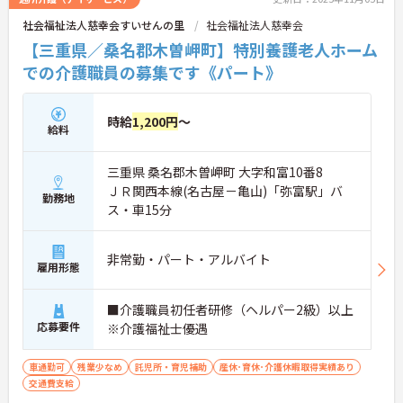
社会福祉法人慈幸会すいせんの里
社会福祉法人慈幸会
【三重県／桑名郡木曽岬町】特別養護老人ホーム
での介護職員の募集です《パート》
時給
1,200円
～
給料
三重県 桑名郡木曽岬町 大字和富10番8
ＪＲ関西本線(名古屋－亀山)「弥富駅」バ
勤務地
ス・車15分
非常勤・パート・アルバイト
雇用形態
■介護職員初任者研修（ヘルパー2級）以上
応募要件
※介護福祉士優遇
車通勤可
残業少なめ
託児所・育児補助
産休･育休･介護休暇取得実績あり
交通費支給