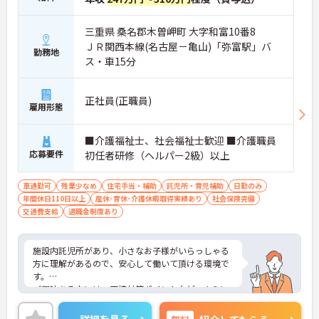
三重県 桑名郡木曽岬町 大字和富10番8
ＪＲ関西本線(名古屋－亀山)「弥富駅」バ
勤務地
ス・車15分
正社員(正職員)
雇用形態
■介護福祉士、社会福祉士歓迎 ■介護職員
応募要件
初任者研修（ヘルパー2級）以上
車通勤可
残業少なめ
住宅手当・補助
託児所・育児補助
日勤のみ
年間休日110日以上
産休･育休･介護休暇取得実績あり
社会保険完備
交通費支給
退職金制度あり
施設内託児所があり、小さなお子様がいらっしゃる
方に理解があるので、安心して働いて頂ける環境で
す。
ご興味ある方には、面接対策ポイントなど、さらに
詳細をお話しいたしますのでお気軽にご相談くださ
い！