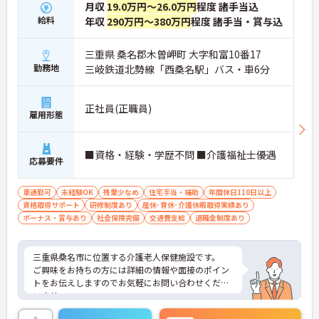
月収
19.0万円～26.0万円
程度 諸手当込
給料
年収
290万円～380万円
程度 諸手当・賞与込
三重県 桑名郡木曽岬町 大字和富10番17
勤務地
三岐鉄道北勢線「西桑名駅」バス・車6分
正社員(正職員)
雇用形態
■資格・経験・学歴不問 ■介護福祉士優遇
応募要件
車通勤可
未経験OK
残業少なめ
住宅手当・補助
年間休日110日以上
資格取得サポート
研修制度あり
産休･育休･介護休暇取得実績あり
ボーナス・賞与あり
社会保険完備
交通費支給
退職金制度あり
三重県桑名市に位置する介護老人保健施設です。
ご興味をお持ちの方には詳細の情報や面接のポイン
トをお伝えしますのでお気軽にお問い合わせくださ
いませ。