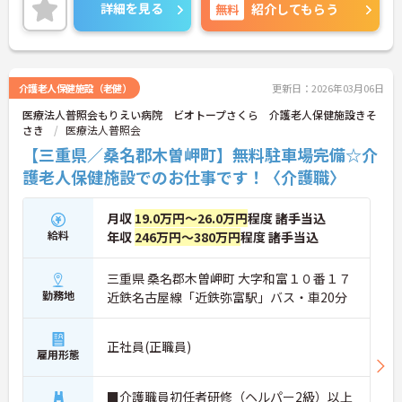
詳細を見る
無料
紹介してもらう
介護老人保健施設（老健）
更新日：2026年03月06日
医療法人普照会もりえい病院 ビオトープさくら 介護老人保健施設きそ
さき
医療法人普照会
【三重県／桑名郡木曽岬町】無料駐車場完備☆介
護老人保健施設でのお仕事です！〈介護職〉
月収
19.0万円～26.0万円
程度 諸手当込
給料
年収
246万円～380万円
程度 諸手当込
三重県 桑名郡木曽岬町 大字和富１０番１７
勤務地
近鉄名古屋線「近鉄弥富駅」バス・車20分
正社員(正職員)
雇用形態
■介護職員初任者研修（ヘルパー2級）以上