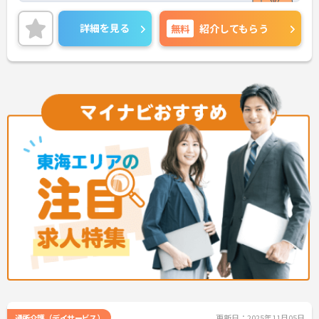
生が充実しています。働きやすい環境が整ってお
り、安心して長くご勤務いただけます。
詳細を見る
無料
紹介してもらう
ご興味のある方には、面接対策ポイントなど、さら
に詳細をご案内しますのでお気軽にご相談くださ
い！
通所介護（デイサービス）
更新日：2025年11月05日