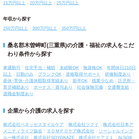
15万円以上
20万円以上
25万円以上
年収から探す
250万円以上
300万円以上
350万円以上
桑名郡木曽岬町(三重県)の介護・福祉の求人をこだ
わり条件から探す
車通勤可
住宅手当・補助
未経験OK
無資格OK
年間休日110日
以上
日勤のみ
ブランクOK
資格取得サポート
研修制度あり
産休･育休･介護休暇取得実績あり
新卒OK
残業少なめ
託児所・
育児補助あり
ボーナス・賞与あり
社会保険完備
交通費支給
退職金制度あり
企業から介護の求人を探す
株式会社ベネッセスタイルケア
株式会社ツクイ
株式会社日本ア
メニティライフ協会
ＳＯＭＰＯケア株式会社
ソーシャルインク
ルー株式会社
株式会社SOYOKAZE
株式会社ケア２１
ALSOK