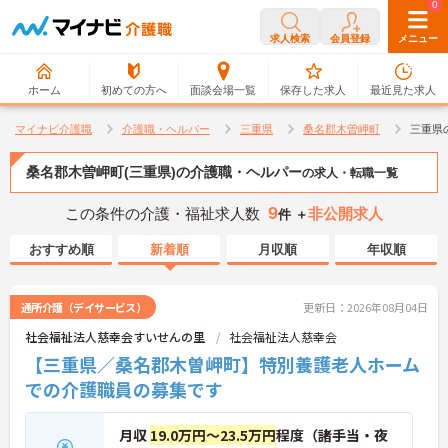
0
0
求人検索
会員登録
メニュー
ホーム
初めての方へ
面談会場一覧
保存した求人
最近見た求人
マイナビ介護職
介護職・ヘルパー
三重県
桑名郡木曽岬町
三重県
桑名郡木曽岬町(三重県)の介護職・ヘルパー
の求人・転職一覧
9
この条件の介護・福祉求人数
非公開求人
件 ＋
おすすめ順
新着順
月収順
年収順
通所介護（デイサービス）
更新日：2026年08月04日
社会福祉法人慈幸会すいせんの里
社会福祉法人慈幸会
【三重県／桑名郡木曽岬町】特別養護老人ホーム
での介護職員の募集です
月収
19.0万円～23.5万円
程度（諸手当・夜