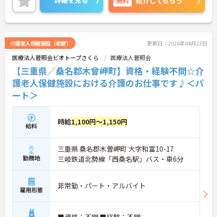
詳細を見る
無料
紹介してもらう
介護老人保健施設（老健）
更新日：2026年04月23日
医療法人普照会ビオトープさくら
医療法人普照会
【三重県／桑名郡木曾岬町】資格・経験不問☆介
護老人保健施設における介護のお仕事です♪＜パ
ート＞
時給
1,100円～1,150円
給料
三重県 桑名郡木曽岬町 大字和富10-17
勤務地
三岐鉄道北勢線「西桑名駅」バス・車6分
非常勤・パート・アルバイト
雇用形態