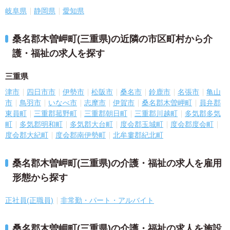
岐阜県
静岡県
愛知県
桑名郡木曽岬町(三重県)の近隣の市区町村から介
護・福祉の求人を探す
三重県
津市
四日市市
伊勢市
松阪市
桑名市
鈴鹿市
名張市
亀山
市
鳥羽市
いなべ市
志摩市
伊賀市
桑名郡木曽岬町
員弁郡
東員町
三重郡菰野町
三重郡朝日町
三重郡川越町
多気郡多気
町
多気郡明和町
多気郡大台町
度会郡玉城町
度会郡度会町
度会郡大紀町
度会郡南伊勢町
北牟婁郡紀北町
桑名郡木曽岬町(三重県)の介護・福祉の求人を雇用
形態から探す
正社員(正職員)
非常勤・パート・アルバイト
桑名郡木曽岬町(三重県)の介護・福祉の求人を施設