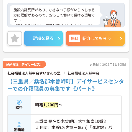
施設内託児所があり、小さなお子様がいらっしゃる
方に理解があるので、安心して働いて頂ける環境で
す。
ご興味ある方には、面接対策ポイントなど、さらに
詳細をお話しいたしますのでお気軽にご相談くださ
い！
詳細を見る
無料
紹介してもらう
通所介護（デイサービス）
更新日：2025年11月05日
社会福祉法人慈幸会すいせんの里
社会福祉法人慈幸会
【三重県／桑名郡木曽岬町】デイサービスセンタ
ーでの介護職員の募集です《パート》
時給
1,200円
～
給料
三重県 桑名郡木曽岬町 大字和富10番8
ＪＲ関西本線(名古屋－亀山)「弥富駅」バ
勤務地