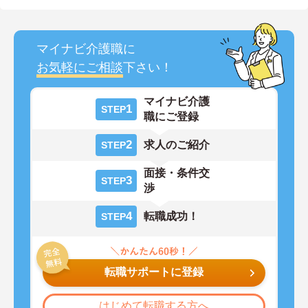
マイナビ介護職に
お気軽にご相談
下さい！
マイナビ介護
1
STEP
職にご登録
2
求人のご紹介
STEP
面接・条件交
3
STEP
渉
4
転職成功！
STEP
転職サポートに登録
はじめて転職する方へ