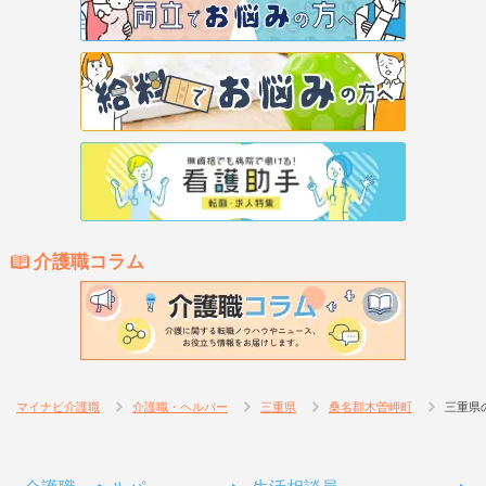
介護職コラム
マイナビ介護職
介護職・ヘルパー
三重県
桑名郡木曽岬町
三重県