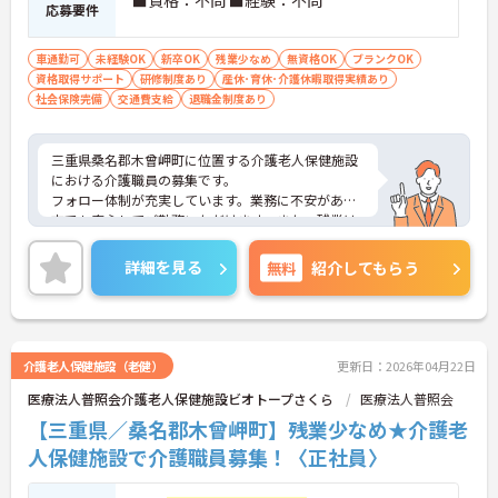
■資格：不問 ■経験：不問
応募要件
車通勤可
未経験OK
新卒OK
残業少なめ
無資格OK
ブランクOK
資格取得サポート
研修制度あり
産休･育休･介護休暇取得実績あり
社会保険完備
交通費支給
退職金制度あり
三重県桑名郡木曾岬町に位置する介護老人保健施設
における介護職員の募集です。
フォロー体制が充実しています。業務に不安がある
方でも安心してご勤務いただけます。また、残業は
月平均0～5時間程度と少なめです。ワークライフバ
ランスを保ちながらご勤務いただけます。
詳細を見る
無料
紹介してもらう
ご興味のある方には、面接対策ポイントなど、さら
に詳細をご案内しますのでお気軽にご相談くださ
い！
介護老人保健施設（老健）
更新日：2026年04月22日
医療法人普照会介護老人保健施設ビオトープさくら
医療法人普照会
【三重県／桑名郡木曾岬町】残業少なめ★介護老
人保健施設で介護職員募集！〈正社員〉