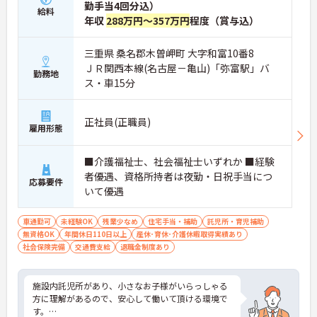
勤手当4回分込）
給料
年収
288万円～357万円
程度（賞与込）
三重県 桑名郡木曽岬町 大字和富10番8
ＪＲ関西本線(名古屋－亀山)「弥富駅」バ
勤務地
ス・車15分
正社員(正職員)
雇用形態
■介護福祉士、社会福祉士いずれか ■経験
者優遇、資格所持者は夜勤・日祝手当につ
応募要件
いて優遇
車通勤可
未経験OK
残業少なめ
住宅手当・補助
託児所・育児補助
無資格OK
年間休日110日以上
産休･育休･介護休暇取得実績あり
社会保険完備
交通費支給
退職金制度あり
施設内託児所があり、小さなお子様がいらっしゃる
方に理解があるので、安心して働いて頂ける環境で
す。