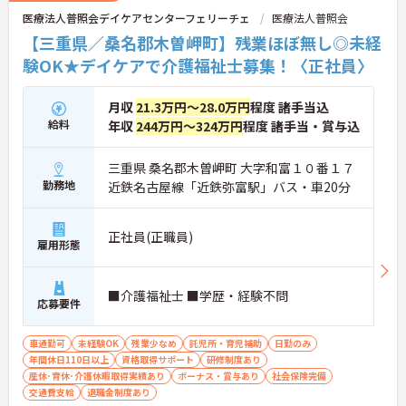
医療法人普照会デイケアセンターフェリーチェ
医療法人普照会
【三重県／桑名郡木曽岬町】残業ほぼ無し◎未経
験OK★デイケアで介護福祉士募集！〈正社員〉
月収
21.3万円～28.0万円
程度 諸手当込
給料
年収
244万円～324万円
程度 諸手当・賞与込
三重県 桑名郡木曽岬町 大字和富１０番１７
勤務地
近鉄名古屋線「近鉄弥富駅」バス・車20分
正社員(正職員)
雇用形態
■介護福祉士 ■学歴・経験不問
応募要件
車通勤可
未経験OK
残業少なめ
託児所・育児補助
日勤のみ
年間休日110日以上
資格取得サポート
研修制度あり
産休･育休･介護休暇取得実績あり
ボーナス・賞与あり
社会保険完備
交通費支給
退職金制度あり