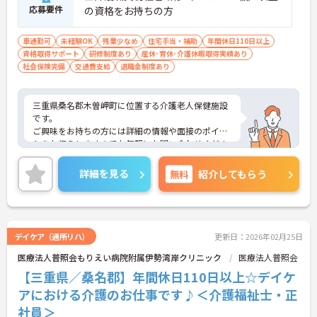
応募要件
の資格をお持ちの方
車通勤可
未経験OK
残業少なめ
住宅手当・補助
年間休日110日以上
資格取得サポート
研修制度あり
産休･育休･介護休暇取得実績あり
社会保険完備
交通費支給
退職金制度あり
三重県桑名郡木曽岬町に位置する介護老人保健施設
です。
ご興味をお持ちの方には詳細の情報や面接のポイン
トをお伝えしますのでお気軽にお問い合わせくださ
いませ。
詳細を見る
無料
紹介してもらう
デイケア（通所リハ）
更新日：2026年02月25日
医療法人普照会もりえい病院附属伊勢湾岸クリニック
医療法人普照会
【三重県／桑名郡】年間休日110日以上☆デイケ
アにおける介護のお仕事です♪＜介護福祉士・正
社員＞