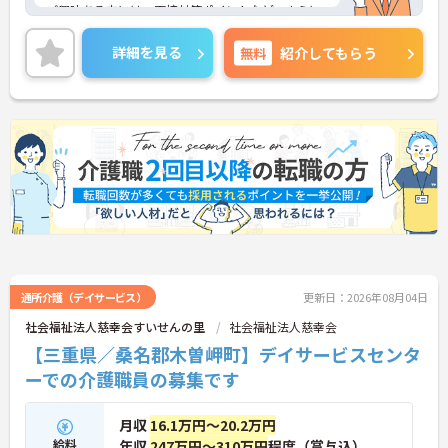
ご興味ある方には、面接対策ポイントなど、さらに
詳細をお話しいたしますのでお気軽にご相談くださ
い！
詳細を見る
無料
紹介してもらう
通所介護（デイサービス）
更新日：2026年08月04日
社会福祉法人慈幸会すいせんの里
社会福祉法人慈幸会
【三重県／桑名郡木曽岬町】デイサービスセンタ
ーでの介護職員の募集です
月収
16.1万円～20.2万円
給料
年収
247万円～310万円
程度（賞与込）