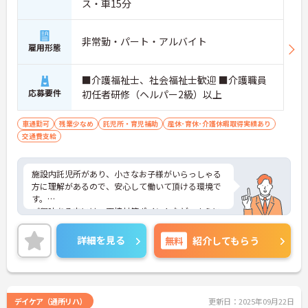
ス・車15分
非常勤・パート・アルバイト
雇用形態
■介護福祉士、社会福祉士歓迎 ■介護職員
応募要件
初任者研修（ヘルパー2級）以上
車通勤可
残業少なめ
託児所・育児補助
産休･育休･介護休暇取得実績あり
交通費支給
施設内託児所があり、小さなお子様がいらっしゃる
方に理解があるので、安心して働いて頂ける環境で
す。
ご興味ある方には、面接対策ポイントなど、さらに
詳細をお話しいたしますのでお気軽にご相談くださ
い！
詳細を見る
無料
紹介してもらう
デイケア（通所リハ）
更新日：2025年09月22日