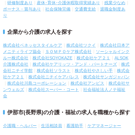
研修制度あり
産休･育休･介護休暇取得実績あり
残業少なめ
ボーナス・賞与あり
社会保険完備
交通費支給
退職金制度あ
り
企業から介護の求人を探す
株式会社ベネッセスタイルケア
株式会社ツクイ
株式会社日本ア
メニティライフ協会
ＳＯＭＰＯケア株式会社
ソーシャルインク
ルー株式会社
株式会社SOYOKAZE
株式会社ケア２１
ALSOK
介護株式会社
株式会社ケアリッツ・アンド・パートナーズ
株式
会社ニチイ学館
株式会社ソラスト
株式会社やさしい手
株式会
社ケア２１
株式会社ニチイケアパレス
株式会社サンガジャパン
株式会社川島コーポレーション
株式会社アンビス
株式会社サ
ンウェルズ
株式会社スーパー・コート
社会福祉法人ノテ福祉
会
伊那市(長野県)の介護・福祉の求人を職種から探す
介護職・ヘルパー
生活相談員
看護助手
ケアマネージャー