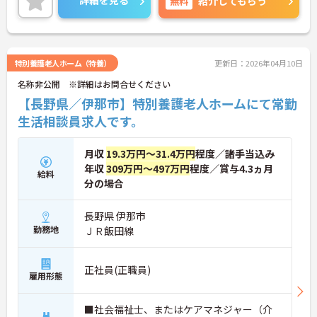
詳細を見る
無料
紹介してもらう
特別養護老人ホーム（特養）
更新日：2026年04月10日
名称非公開 ※詳細はお問合せください
【長野県／伊那市】特別養護老人ホームにて常勤
生活相談員求人です。
月収
19.3万円～31.4万円
程度／諸手当込み
年収
309万円～497万円
程度／賞与4.3ヵ月
給料
分の場合
長野県 伊那市
勤務地
ＪＲ飯田線
正社員(正職員)
雇用形態
■社会福祉士、またはケアマネジャー（介