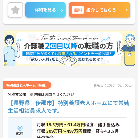
ご興味ある方には、面接対策ポイントなど、詳細を
お話しいたしますのでお気軽にご相談ください。
詳細を見る
無料
紹介してもらう
特別養護老人ホーム（特養）
更新日：2026年08月05日
名称非公開 ※詳細はお問合せください
【長野県／伊那市】特別養護老人ホームにて常勤
生活相談員求人です。
月収
19.3万円～31.4万円
程度／諸手当込み
年収
309万円～497万円
程度／賞与4.3ヵ月
給料
分の場合