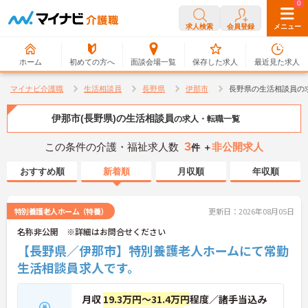
0
0
求人検索
会員登録
メニュー
ホーム
初めての方へ
面談会場一覧
保存した求人
最近見た求人
マイナビ介護職
生活相談員
長野県
伊那市
長野県の生活相談員の
伊那市(長野県)の生活相談員
の求人・転職一覧
3
この条件の介護・福祉求人数
非公開求人
件 ＋
おすすめ順
新着順
月収順
年収順
特別養護老人ホーム（特養）
更新日：2026年08月05日
名称非公開 ※詳細はお問合せください
【長野県／伊那市】特別養護老人ホームにて常勤
生活相談員求人です。
月収
19.3万円～31.4万円
程度／諸手当込み