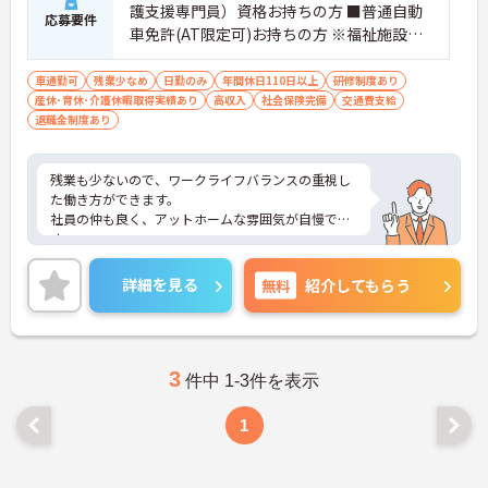
護支援専門員）資格お持ちの方 ■普通自動
応募要件
車免許(AT限定可)お持ちの方 ※福祉施設等
での相談業務経験者 ※パソコン操作可能な
方(ワード・エクセル・専用ソフト)
車通勤可
残業少なめ
日勤のみ
年間休日110日以上
研修制度あり
産休･育休･介護休暇取得実績あり
高収入
社会保険完備
交通費支給
退職金制度あり
残業も少ないので、ワークライフバランスの重視し
た働き方ができます。
社員の仲も良く、アットホームな雰囲気が自慢で
す。
ご興味ある方には、面接対策ポイントなど、詳細を
お話しいたしますのでお気軽にご相談ください。
詳細を見る
無料
紹介してもらう
3
件中 1-3件を表示
1