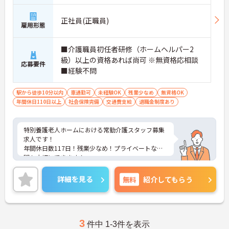
正社員(正職員)
雇用形態
■介護職員初任者研修（ホームヘルパー2
級）以上の資格あれば尚可 ※無資格応相談
応募要件
■経験不問
駅から徒歩10分以内
車通勤可
未経験OK
残業少なめ
無資格OK
年間休日110日以上
社会保険完備
交通費支給
退職金制度あり
特別養護老人ホームにおける常勤介護スタッフ募集
求人です！
年間休日数117日！残業少なめ！プライベートな時
間も大切にできます！
ご興味ある方には、面接のポイントなど、さらに詳
細をお話致しますのでお気軽にご相談ください。
詳細を見る
無料
紹介してもらう
3
件中 1-3件を表示