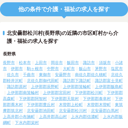
他の条件で介護・福祉の求人を探す
北安曇郡松川村(長野県)の近隣の市区町村から介
護・福祉の求人を探す
長野県
長野市
松本市
上田市
岡谷市
飯田市
諏訪市
須坂市
小諸
市
伊那市
駒ヶ根市
中野市
大町市
飯山市
茅野市
塩尻市
佐久市
千曲市
東御市
安曇野市
南佐久郡佐久穂町
北佐久
郡軽井沢町
北佐久郡御代田町
諏訪郡下諏訪町
諏訪郡富士見町
諏訪郡原村
上伊那郡辰野町
上伊那郡箕輪町
上伊那郡飯島町
上伊那郡南箕輪村
上伊那郡宮田村
下伊那郡松川町
下伊那郡
高森町
下伊那郡阿智村
下伊那郡天龍村
下伊那郡泰阜村
下伊
那郡喬木村
下伊那郡豊丘村
木曽郡上松町
木曽郡木曽町
東筑
摩郡筑北村
北安曇郡池田町
北安曇郡松川村
北安曇郡白馬村
上高井郡小布施町
上高井郡高山村
上水内郡信濃町
上水内郡飯
綱町
下水内郡栄村