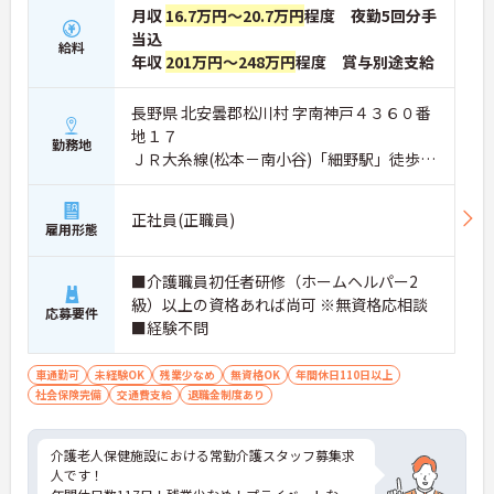
月収
16.7万円～20.7万円
程度 夜勤5回分手
当込
給料
年収
201万円～248万円
程度 賞与別途支給
長野県 北安曇郡松川村 字南神戸４３６０番
地１７
勤務地
ＪＲ大糸線(松本－南小谷)「細野駅」徒歩20
分
正社員(正職員)
雇用形態
■介護職員初任者研修（ホームヘルパー2
級）以上の資格あれば尚可 ※無資格応相談
応募要件
■経験不問
車通勤可
未経験OK
残業少なめ
無資格OK
年間休日110日以上
社会保険完備
交通費支給
退職金制度あり
介護老人保健施設における常勤介護スタッフ募集求
人です！