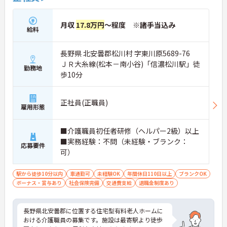
月収
17.8万円
～程度 ※諸手当込み
給料
長野県 北安曇郡松川村 字東川原5689-76
ＪＲ大糸線(松本－南小谷)「信濃松川駅」徒
勤務地
歩10分
正社員(正職員)
雇用形態
■介護職員初任者研修（ヘルパー2級）以上
■実務経験：不問（未経験・ブランク：
応募要件
可）
駅から徒歩10分以内
車通勤可
未経験OK
年間休日110日以上
ブランクOK
ボーナス・賞与あり
社会保険完備
交通費支給
退職金制度あり
長野県北安曇郡に位置する住宅型有料老人ホームに
おける介護職員の募集です。施設は最寄駅より徒歩