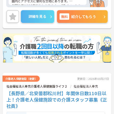
圏内とアクセスに便利な立地にあります。
年間休日は110日以上もあります。プライベートを
大切にしながらご勤務いただけます。また、研修制
度があり、業務に不安がある方でも安心してご勤務
詳細を見る
無料
紹介してもらう
いただけます。
ご興味のある方には、面接対策ポイントなど、さら
に詳細をご案内しますのでお気軽にご相談くださ
い！
介護老人保健施設（老健）
更新日：2026年03月27日
社会福祉法人幸充介護老人保健施設ライフ２
社会福祉法人幸充
【長野県／北安曇郡松川村】年間休日数110日以
上！介護老人保健施設での介護スタッフ募集《正
社員》