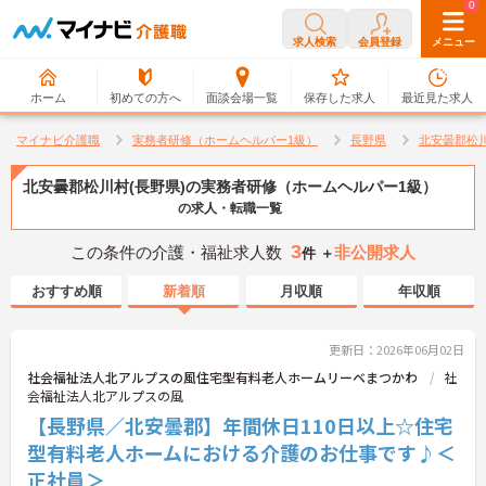
0
0
求人検索
会員登録
メニュー
ホーム
初めての方へ
面談会場一覧
保存した求人
最近見た求人
マイナビ介護職
実務者研修（ホームヘルパー1級）
長野県
北安曇郡松
北安曇郡松川村(長野県)の実務者研修（ホームヘルパー1級）
の求人・転職一覧
3
この条件の介護・福祉求人数
非公開求人
件 ＋
おすすめ順
新着順
月収順
年収順
更新日：2026年06月02日
社会福祉法人北アルプスの風住宅型有料老人ホームリーベまつかわ
社
会福祉法人北アルプスの風
【長野県／北安曇郡】年間休日110日以上☆住宅
型有料老人ホームにおける介護のお仕事です♪＜
正社員＞