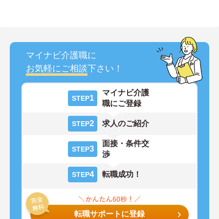
マイナビ介護職に
お気軽にご相談
下さい！
マイナビ介護
1
STEP
職にご登録
2
求人のご紹介
STEP
面接・条件交
3
STEP
渉
4
転職成功！
STEP
転職サポートに登録