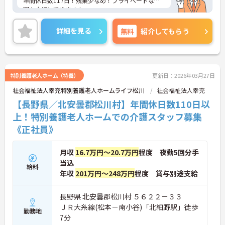
年間休日数117日！残業少なめ！プライベートな時
間も大切にできます！
ご興味ある方には、面接のポイントなど、さらに詳
細をお話致しますのでお気軽にご相談ください。
詳細を見る
無料
紹介してもらう
特別養護老人ホーム（特養）
更新日：2026年03月27日
社会福祉法人幸充特別養護老人ホームライフ松川
社会福祉法人幸充
【長野県／北安曇郡松川村】年間休日数110日以
上！特別養護老人ホームでの介護スタッフ募集
《正社員》
月収
16.7万円～20.7万円
程度 夜勤5回分手
当込
給料
年収
201万円～248万円
程度 賞与別途支給
長野県 北安曇郡松川村 ５６２２－３３
ＪＲ大糸線(松本－南小谷)「北細野駅」徒歩
勤務地
7分