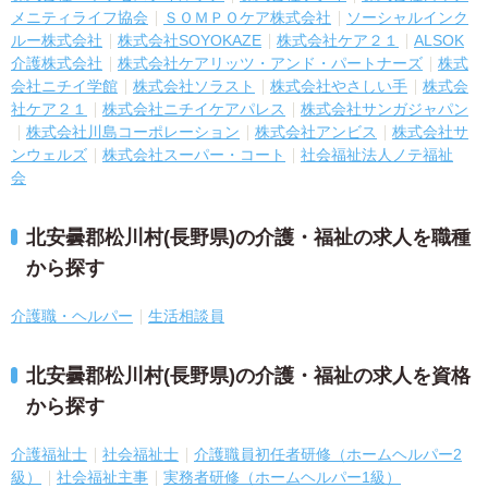
メニティライフ協会
ＳＯＭＰＯケア株式会社
ソーシャルインク
ルー株式会社
株式会社SOYOKAZE
株式会社ケア２１
ALSOK
介護株式会社
株式会社ケアリッツ・アンド・パートナーズ
株式
会社ニチイ学館
株式会社ソラスト
株式会社やさしい手
株式会
社ケア２１
株式会社ニチイケアパレス
株式会社サンガジャパン
株式会社川島コーポレーション
株式会社アンビス
株式会社サ
ンウェルズ
株式会社スーパー・コート
社会福祉法人ノテ福祉
会
北安曇郡松川村(長野県)の介護・福祉の求人を職種
から探す
介護職・ヘルパー
生活相談員
北安曇郡松川村(長野県)の介護・福祉の求人を資格
から探す
介護福祉士
社会福祉士
介護職員初任者研修（ホームヘルパー2
級）
社会福祉主事
実務者研修（ホームヘルパー1級）