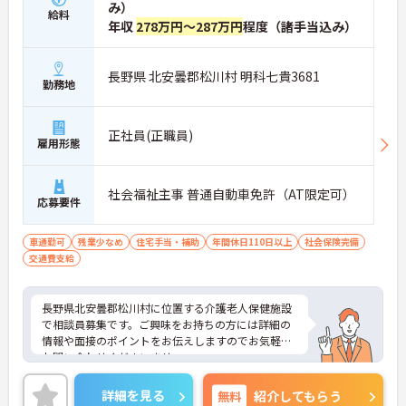
み）
給料
年収
278万円～287万円
程度（諸手当込み）
長野県 北安曇郡松川村 明科七貴3681
勤務地
正社員(正職員)
雇用形態
社会福祉主事 普通自動車免許（AT限定可）
応募要件
車通勤可
残業少なめ
住宅手当・補助
年間休日110日以上
社会保険完備
交通費支給
長野県北安曇郡松川村に位置する介護老人保健施設
で相談員募集です。ご興味をお持ちの方には詳細の
情報や面接のポイントをお伝えしますのでお気軽に
お問い合わせくださいませ。
詳細を見る
無料
紹介してもらう