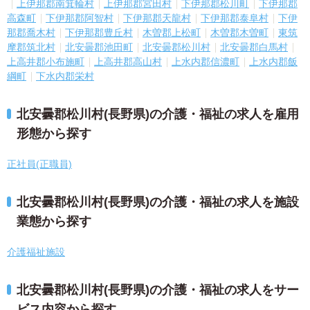
上伊那郡南箕輪村
上伊那郡宮田村
下伊那郡松川町
下伊那郡
高森町
下伊那郡阿智村
下伊那郡天龍村
下伊那郡泰阜村
下伊
那郡喬木村
下伊那郡豊丘村
木曽郡上松町
木曽郡木曽町
東筑
摩郡筑北村
北安曇郡池田町
北安曇郡松川村
北安曇郡白馬村
上高井郡小布施町
上高井郡高山村
上水内郡信濃町
上水内郡飯
綱町
下水内郡栄村
北安曇郡松川村(長野県)の介護・福祉の求人を雇用
形態から探す
正社員(正職員)
北安曇郡松川村(長野県)の介護・福祉の求人を施設
業態から探す
介護福祉施設
北安曇郡松川村(長野県)の介護・福祉の求人をサー
ビス内容から探す