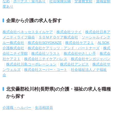
なめ
ボーナス・賞与あり
社会保険完備
交通費支給
退職金制
度あり
企業から介護の求人を探す
株式会社ベネッセスタイルケア
株式会社ツクイ
株式会社日本ア
メニティライフ協会
ＳＯＭＰＯケア株式会社
ソーシャルインク
ルー株式会社
株式会社SOYOKAZE
株式会社ケア２１
ALSOK
介護株式会社
株式会社ケアリッツ・アンド・パートナーズ
株式
会社ニチイ学館
株式会社ソラスト
株式会社やさしい手
株式会
社ケア２１
株式会社ニチイケアパレス
株式会社サンガジャパン
株式会社川島コーポレーション
株式会社アンビス
株式会社サ
ンウェルズ
株式会社スーパー・コート
社会福祉法人ノテ福祉
会
北安曇郡松川村(長野県)の介護・福祉の求人を職種
から探す
介護職・ヘルパー
生活相談員