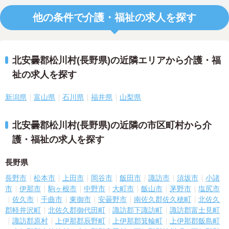
他の条件で介護・福祉の求人を探す
北安曇郡松川村(長野県)の近隣エリアから介護・福
祉の求人を探す
新潟県
富山県
石川県
福井県
山梨県
北安曇郡松川村(長野県)の近隣の市区町村から介
護・福祉の求人を探す
長野県
長野市
松本市
上田市
岡谷市
飯田市
諏訪市
須坂市
小諸
市
伊那市
駒ヶ根市
中野市
大町市
飯山市
茅野市
塩尻市
佐久市
千曲市
東御市
安曇野市
南佐久郡佐久穂町
北佐久
郡軽井沢町
北佐久郡御代田町
諏訪郡下諏訪町
諏訪郡富士見町
諏訪郡原村
上伊那郡辰野町
上伊那郡箕輪町
上伊那郡飯島町