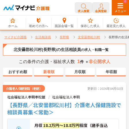
0
0
求人検索
会員登録
メニュー
ホーム
初めての方へ
面談会場一覧
保存した求人
最近見た求人
マイナビ介護職
生活相談員
長野県
北安曇郡松川村
長野県の生活
北安曇郡松川村(長野県)の生活相談員
の求人・転職一覧
1
この条件の介護・福祉求人数
非公開求人
件 ＋
おすすめ順
新着順
月収順
年収順
介護老人保健施設（老健）
更新日：2026年04月02日
社会福祉法人孝明孝松舘
社会福祉法人孝明
【長野県／北安曇郡松川村】介護老人保健施設で
相談員募集＜常勤＞
月収
18.2万円～18.8万円
程度（諸手当込