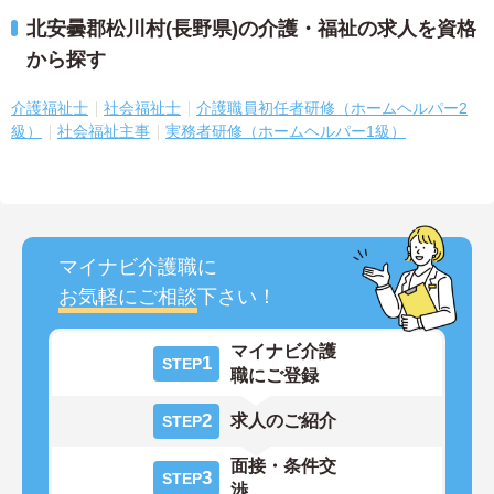
北安曇郡松川村(長野県)の介護・福祉の求人を資格
から探す
介護福祉士
社会福祉士
介護職員初任者研修（ホームヘルパー2
級）
社会福祉主事
実務者研修（ホームヘルパー1級）
マイナビ介護職に
お気軽にご相談
下さい！
マイナビ介護
1
STEP
職にご登録
2
求人のご紹介
STEP
面接・条件交
3
STEP
渉