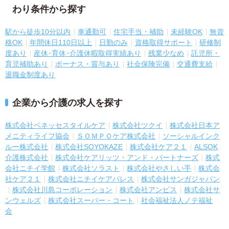
わり条件から探す
駅から徒歩10分以内
車通勤可
住宅手当・補助
未経験OK
無資
格OK
年間休日110日以上
日勤のみ
資格取得サポート
研修制
度あり
産休･育休･介護休暇取得実績あり
残業少なめ
託児所・
育児補助あり
ボーナス・賞与あり
社会保険完備
交通費支給
退職金制度あり
企業から介護の求人を探す
株式会社ベネッセスタイルケア
株式会社ツクイ
株式会社日本ア
メニティライフ協会
ＳＯＭＰＯケア株式会社
ソーシャルインク
ルー株式会社
株式会社SOYOKAZE
株式会社ケア２１
ALSOK
介護株式会社
株式会社ケアリッツ・アンド・パートナーズ
株式
会社ニチイ学館
株式会社ソラスト
株式会社やさしい手
株式会
社ケア２１
株式会社ニチイケアパレス
株式会社サンガジャパン
株式会社川島コーポレーション
株式会社アンビス
株式会社サ
ンウェルズ
株式会社スーパー・コート
社会福祉法人ノテ福祉
会