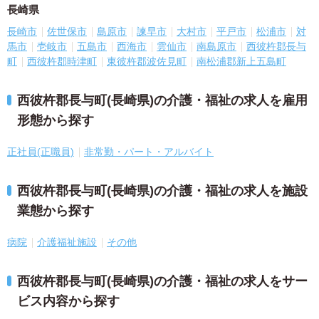
長崎県
長崎市
佐世保市
島原市
諫早市
大村市
平戸市
松浦市
対
馬市
壱岐市
五島市
西海市
雲仙市
南島原市
西彼杵郡長与
町
西彼杵郡時津町
東彼杵郡波佐見町
南松浦郡新上五島町
西彼杵郡長与町(長崎県)の介護・福祉の求人を雇用
形態から探す
正社員(正職員)
非常勤・パート・アルバイト
西彼杵郡長与町(長崎県)の介護・福祉の求人を施設
業態から探す
病院
介護福祉施設
その他
西彼杵郡長与町(長崎県)の介護・福祉の求人をサー
ビス内容から探す