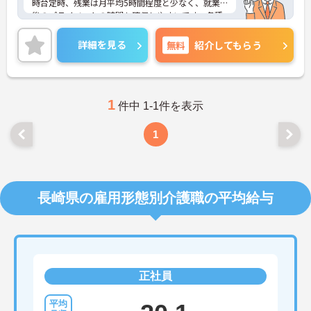
時台定時、残業は月平均5時間程度と少なく、就業
後のプライベートの時間も確保しやすいです。各種
手当も整っており、長く安心してお勤めいただけま
す。ご興味のある方には、面接対策ポイントなど、
詳細を見る
無料
紹介してもらう
さらに詳細をお話ししますのでお気軽にご相談くだ
さい！
1
件中 1-1件を表示
1
長崎県の雇用形態別介護職の平均給与
正社員