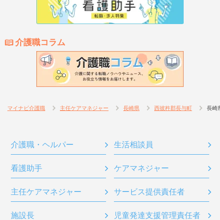
介護職コラム
マイナビ介護職
主任ケアマネジャー
長崎県
西彼杵郡長与町
長崎
介護職・ヘルパー
生活相談員
看護助手
ケアマネジャー
主任ケアマネジャー
サービス提供責任者
施設長
児童発達支援管理責任者