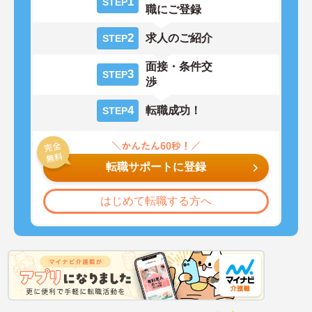
1
STEP
職にご登録
2
求人のご紹介
STEP
面接・条件交
3
STEP
渉
4
転職成功！
STEP
転職サポートに登録
はじめて転職する方へ