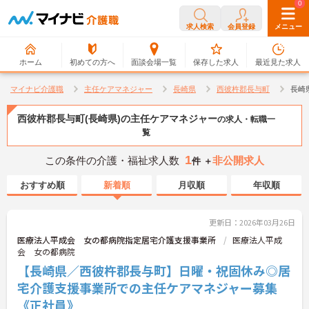
0
0
求人検索
会員登録
メニュー
ホーム
初めての方へ
面談会場一覧
保存した求人
最近見た求人
マイナビ介護職
主任ケアマネジャー
長崎県
西彼杵郡長与町
長崎
西彼杵郡長与町(長崎県)の主任ケアマネジャー
の求人・転職一
覧
1
この条件の介護・福祉求人数
非公開求人
件 ＋
おすすめ順
新着順
月収順
年収順
更新日：2026年03月26日
医療法人平成会 女の都病院指定居宅介護支援事業所
医療法人平成
会 女の都病院
【長崎県／西彼杵郡長与町】日曜・祝固休み◎居
宅介護支援事業所での主任ケアマネジャー募集
《正社員》