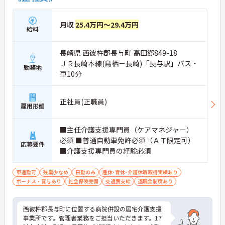
月収
25.4万円～29.4万円
給料
長崎県 西彼杵郡長与町 高田郷849-18
ＪＲ長崎本線(鳥栖－長崎)「長与駅」バス・
勤務地
車10分
正社員(正職員)
雇用形態
■主任介護支援専門員（ケアマネジャー）
必須 ■普通自動車免許必須（ＡＴ限定可）
応募要件
■介護支援専門員の経験必須
車通勤可
残業少なめ
日勤のみ
産休･育休･介護休暇取得実績あり
ボーナス・賞与あり
社会保険完備
交通費支給
退職金制度あり
西彼杵郡長与町に位置する病院併設の居宅介護支援
事業所です。管理者業務をご担当いただきます。17