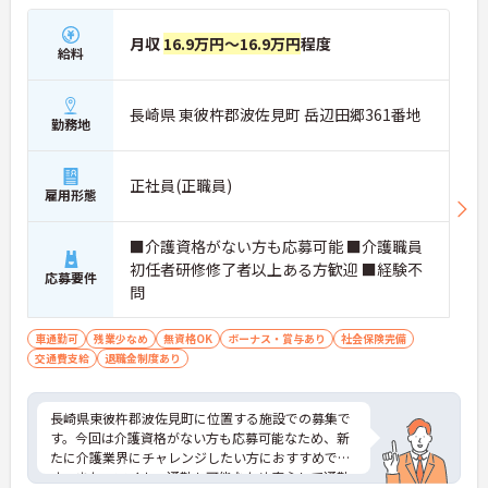
月収
16.9万円～16.9万円
程度
給料
長崎県 東彼杵郡波佐見町 岳辺田郷361番地
勤務地
正社員(正職員)
雇用形態
■介護資格がない方も応募可能 ■介護職員
初任者研修修了者以上ある方歓迎 ■経験不
応募要件
問
車通勤可
残業少なめ
無資格OK
ボーナス・賞与あり
社会保険完備
交通費支給
退職金制度あり
長崎県東彼杵郡波佐見町に位置する施設での募集で
す。今回は介護資格がない方も応募可能なため、新
たに介護業界にチャレンジしたい方におすすめで
す。また、マイカー通勤も可能なため安心して通勤