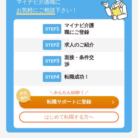
マイナビ介護職に
お気軽にご相談
下さい！
マイナビ介護
1
STEP
職にご登録
2
求人のご紹介
STEP
面接・条件交
3
STEP
渉
4
転職成功！
STEP
転職サポートに登録
はじめて転職する方へ