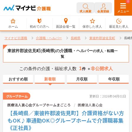
0
0
求人検索
会員登録
メニュー
ホーム
初めての方へ
面談会場一覧
保存した求人
最近見た求人
マイナビ介護職
介護職・ヘルパー
長崎県
東彼杵郡波佐見町
長崎
東彼杵郡波佐見町(長崎県)の介護職・ヘルパー
の求人・転職一
覧
1
この条件の介護・福祉求人数
非公開求人
件 ＋
おすすめ順
新着順
月収順
年収順
グループホーム
更新日：2026年04月01日
医療法人衷心会グループホームまごころ
医療法人衷心会
【長崎県／東彼杵郡波佐見町】介護資格がない方
もOK♪車通勤OK◎グループホームで介護職募集
《正社員》