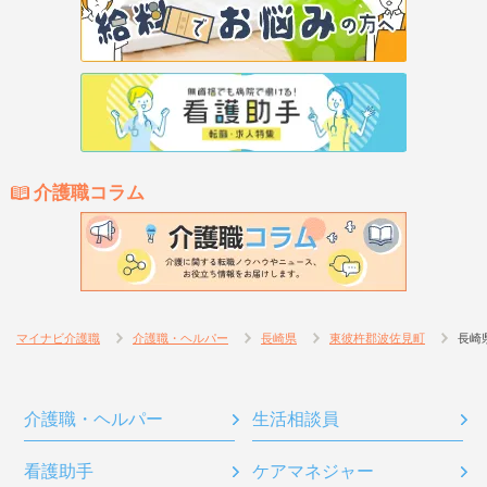
介護職コラム
マイナビ介護職
介護職・ヘルパー
長崎県
東彼杵郡波佐見町
長崎
介護職・ヘルパー
生活相談員
看護助手
ケアマネジャー