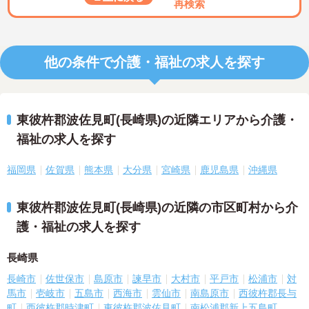
再検索
他の条件で介護・福祉の求人を探す
東彼杵郡波佐見町(長崎県)の近隣エリアから介護・
福祉の求人を探す
福岡県
佐賀県
熊本県
大分県
宮崎県
鹿児島県
沖縄県
東彼杵郡波佐見町(長崎県)の近隣の市区町村から介
護・福祉の求人を探す
長崎県
長崎市
佐世保市
島原市
諫早市
大村市
平戸市
松浦市
対
馬市
壱岐市
五島市
西海市
雲仙市
南島原市
西彼杵郡長与
町
西彼杵郡時津町
東彼杵郡波佐見町
南松浦郡新上五島町