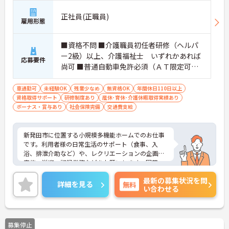
正社員(正職員)
雇用形態
■資格不問 ■介護職員初任者研修（ヘルパ
ー2級）以上、介護福祉士 いずれかあれば
応募要件
尚可 ■普通自動車免許必須（ＡＴ限定可）
■経験不問
車通勤可
未経験OK
残業少なめ
無資格OK
年間休日110日以上
資格取得サポート
研修制度あり
産休･育休･介護休暇取得実績あり
ボーナス・賞与あり
社会保険完備
交通費支給
新発田市に位置する小規模多機能ホームでのお仕事
です。利用者様の日常生活のサポート（食事、入
浴、排泄介助など）や、レクリエーションの企画・
実施、送迎、記録業務などをお願いします。園芸、
買物、農作業など、地域に根差した活動を通して、
最新の募集状況を問
利用者様の生活を支えるやりがいを感じられます。
詳細を見る
無料
い合わせる
法人全体で160名ほど、同事業所では20名弱のスタ
ッフが活躍中！ 独自のキャリアアップ制度、充実の
研修制度でスキルアップも目指せます。育児休業取
得率100％、託児施設（0～2歳児）もあり、子育て
募集停止
中の方も安心して働ける環境です。年間休日は120