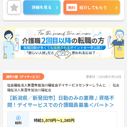
ご興味ある方には、面接対策ポイントなど、さらに
詳細をお話しいたしますのでお気軽にご相談くださ
詳細を見る
無料
紹介してもらう
い。
通所介護（デイサービス）
更新日：2026年07月16日
社会福祉法人紫雲寺加治川福祉会デイサービスセンターしうんじ
社会
福祉法人紫雲寺加治川福祉会
【新潟県／新発田市】日勤のみの業務♪資格不
問！デイサービスでの介護職員募集＜パート＞
時給
1,070円～1,265円
給料