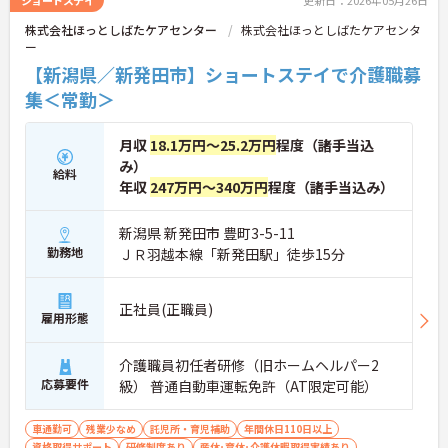
ショートステイ
更新日：2026年05月26日
株式会社ほっとしばたケアセンター
株式会社ほっとしばたケアセンタ
ー
【新潟県／新発田市】ショートステイで介護職募
集＜常勤＞
月収
18.1万円～25.2万円
程度（諸手当込
み）
給料
年収
247万円～340万円
程度（諸手当込み）
新潟県 新発田市 豊町3-5-11
勤務地
ＪＲ羽越本線「新発田駅」徒歩15分
正社員(正職員)
雇用形態
介護職員初任者研修（旧ホームヘルパー2
応募要件
級） 普通自動車運転免許（AT限定可能）
車通勤可
残業少なめ
託児所・育児補助
年間休日110日以上
資格取得サポート
研修制度あり
産休･育休･介護休暇取得実績あり