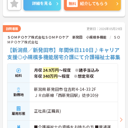
のポイントなど、さらに詳細をお話致しますのでお
詳細を見る
無料
紹介してもらう
気軽にご相談ください。
訪問看護
更新日：2026年05月29日
ＳＯＭＰＯケア株式会社ＳＯＭＰＯケア 新発田 小規模多機能
ＳＯ
ＭＰＯケア株式会社
【新潟県／新発田市】年間休日110日♪キャリア
支援◎小規模多機能居宅介護にて介護福祉士募集
月収
24.9万円
～程度 ※諸手当込み
給料
年収
340万円
～程度 ※想定年収
新潟県 新発田市 住吉町4-14-33 2F
勤務地
ＪＲ白新線「西新発田駅」徒歩10分
正社員(正職員)
雇用形態
■介護福祉士の資格をお持ちの方 ■普通運