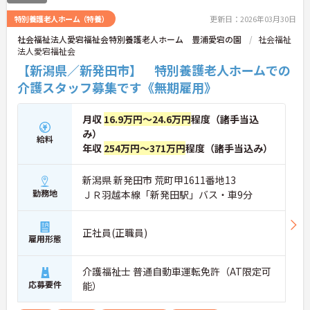
日、残業は月平均5時間程度と少なく、ワークライ
特別養護老人ホーム（特養）
更新日：2026年03月30日
フバランスを重視した働き方も叶います。ご興味の
ある方は詳細等をお伝えしますので、お気軽にお問
社会福祉法人愛宕福祉会特別養護老人ホーム 豊浦愛宕の園
社会福祉
い合わせください。（※2025年4月時点）
法人愛宕福祉会
【新潟県／新発田市】 特別養護老人ホームでの
介護スタッフ募集です《無期雇用》
月収
16.9万円～24.6万円
程度（諸手当込
み）
給料
年収
254万円～371万円
程度（諸手当込み）
新潟県 新発田市 荒町甲1611番地13
勤務地
ＪＲ羽越本線「新発田駅」バス・車9分
正社員(正職員)
雇用形態
介護福祉士 普通自動車運転免許（AT限定可
応募要件
能）