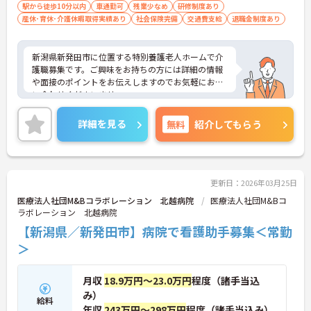
駅から徒歩10分以内
車通勤可
残業少なめ
研修制度あり
産休･育休･介護休暇取得実績あり
社会保険完備
交通費支給
退職金制度あり
新潟県新発田市に位置する特別養護老人ホームで介
護職募集です。ご興味をお持ちの方には詳細の情報
や面接のポイントをお伝えしますのでお気軽にお問
い合わせくださいませ。
詳細を見る
無料
紹介してもらう
更新日：2026年03月25日
医療法人社団M&Bコラボレーション 北越病院
医療法人社団M&Bコ
ラボレーション 北越病院
【新潟県／新発田市】病院で看護助手募集＜常勤
＞
月収
18.9万円～23.0万円
程度（諸手当込
み）
給料
年収
243万円～298万円
程度（諸手当込み）