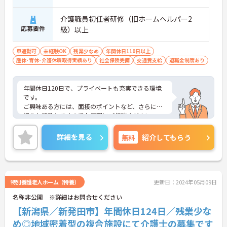
介護職員初任者研修（旧ホームヘルパー2
応募要件
級）以上
車通勤可
未経験OK
残業少なめ
年間休日110日以上
産休･育休･介護休暇取得実績あり
社会保険完備
交通費支給
退職金制度あり
年間休日120日で、プライベートも充実できる環境
です。
ご興味ある方には、面接のポイントなど、さらに詳
細をお話致しますのでお気軽にご相談ください。
詳細を見る
無料
紹介してもらう
特別養護老人ホーム（特養）
更新日：2024年05月09日
名称非公開 ※詳細はお問合せください
【新潟県／新発田市】年間休日124日／残業少な
め◎地域密着型の複合施設にて介護士の募集です