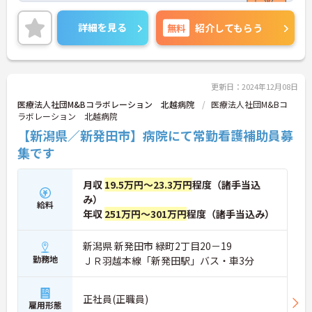
両立がしやすい職場です◎
また、昇給と賞与があり、あなたの頑張りがしっか
詳細を見る
無料
紹介してもらう
り評価され、やりがいを持ってお仕事ができます！
ご興味ある方は面接ポイントをお伝えしますので、
お気軽にご連絡ください。
更新日：2024年12月08日
医療法人社団M&Bコラボレーション 北越病院
医療法人社団M&Bコ
ラボレーション 北越病院
【新潟県／新発田市】病院にて常勤看護補助員募
集です
月収
19.5万円～23.3万円
程度（諸手当込
み）
給料
年収
251万円～301万円
程度（諸手当込み）
新潟県 新発田市 緑町2丁目20－19
勤務地
ＪＲ羽越本線「新発田駅」バス・車3分
正社員(正職員)
雇用形態