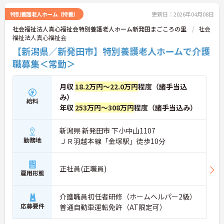
特別養護老人ホーム（特養）
更新日：2026年04月08日
社会福祉法人真心福祉会特別養護老人ホーム新発田まごころの里
社会
福祉法人真心福祉会
【新潟県／新発田市】特別養護老人ホームで介護
職募集＜常勤＞
月収
18.2万円～22.0万円
程度（諸手当込
み）
給料
年収
253万円～308万円
程度（諸手当込み）
新潟県 新発田市 下小中山1107
勤務地
ＪＲ羽越本線「金塚駅」徒歩10分
正社員(正職員)
雇用形態
介護職員初任者研修（ホームヘルパー2級）
応募要件
普通自動車運転免許（AT限定可）