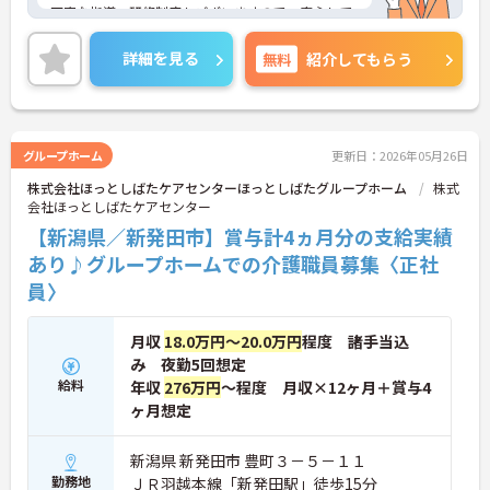
丁寧な指導・研修制度もございますので、安心して
ご入職いただけます◎
ご興味がありましたら、詳細をお伝えしますので、
詳細を見る
無料
紹介してもらう
お気軽にお問い合わせください！
グループホーム
更新日：2026年05月26日
株式会社ほっとしばたケアセンターほっとしばたグループホーム
株式
会社ほっとしばたケアセンター
【新潟県／新発田市】賞与計4ヵ月分の支給実績
あり♪グループホームでの介護職員募集〈正社
員〉
月収
18.0万円～20.0万円
程度 諸手当込
み 夜勤5回想定
給料
年収
276万円
～程度 月収×12ヶ月＋賞与4
ヶ月想定
新潟県 新発田市 豊町３－５－１１
勤務地
ＪＲ羽越本線「新発田駅」徒歩15分