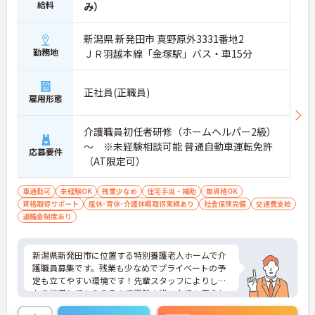
給料
み）
新潟県 新発田市 真野原外3331番地2
勤務地
ＪＲ羽越本線「金塚駅」バス・車15分
正社員(正職員)
雇用形態
介護職員初任者研修（ホームヘルパー2級）
～ ※未経験相談可能 普通自動車運転免許
応募要件
（AT限定可）
車通勤可
未経験OK
残業少なめ
住宅手当・補助
無資格OK
資格取得サポート
産休･育休･介護休暇取得実績あり
社会保険完備
交通費支給
退職金制度あり
新潟県新発田市に位置する特別養護老人ホームで介
護職員募集です。残業も少なめでプライベートの予
定も立てやすい環境です！先輩スタッフによりしっ
かり指導してもらえるので経験の浅い方でも安心し
てお仕事が始められます！ご興味ある方には、面接