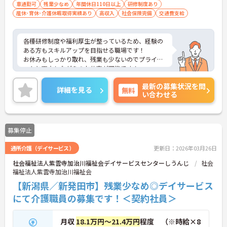
車通勤可
残業少なめ
年間休日110日以上
研修制度あり
産休･育休･介護休暇取得実績あり
高収入
社会保険完備
交通費支給
各種研修制度や福利厚生が整っているため、経験の
ある方もスキルアップを目指せる職場です！
お休みもしっかり取れ、残業も少ないのでプライベ
ートと両立しながらのお仕事が可能です！
ご興味ある方には、面接のポイントなど、さらに詳
最新の募集状況を問
細をお話致しますのでお気軽にご相談ください。
詳細を見る
無料
い合わせる
募集停止
通所介護（デイサービス）
更新日：2026年03月26日
社会福祉法人紫雲寺加治川福祉会デイサービスセンターしうんじ
社会
福祉法人紫雲寺加治川福祉会
【新潟県／新発田市】残業少なめ◎デイサービス
にて介護職員の募集です！＜契約社員＞
月収
18.1万円～21.4万円
程度 （※時給×8