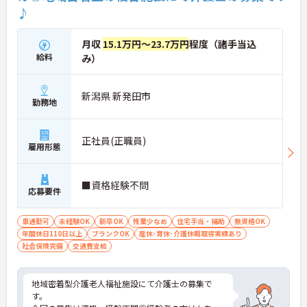
♪
月収
15.1万円～23.7万円
程度（諸手当込
給料
み）
新潟県 新発田市
勤務地
正社員(正職員)
雇用形態
■資格経験不問
応募要件
車通勤可
未経験OK
新卒OK
残業少なめ
住宅手当・補助
無資格OK
年間休日110日以上
ブランクOK
産休･育休･介護休暇取得実績あり
社会保険完備
交通費支給
地域密着型介護老人福祉施設にて介護士の募集で
す。