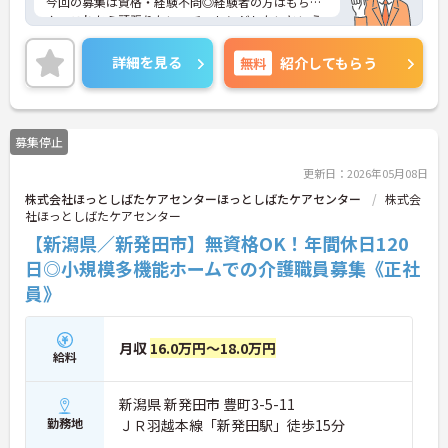
今回の募集は資格・経験不問◎経験者の方はもちろ
ん、これから頑張りたい、チャレンジしたいという
方にもオススメの求人です♪
年間休日120日以上としっかりお休みが取得出来る
詳細を見る
無料
紹介してもらう
ので、ワークライフバランスを保てます◎
また残業少なめなので出勤日でもプライベートの時
間を確保して頂けますよ★
ご興味ある方には、面接対策ポイントなど、さらに
募集停止
詳細をお話しいたしますのでお気軽にご相談くださ
い。
更新日：2026年05月08日
株式会社ほっとしばたケアセンターほっとしばたケアセンター
株式会
社ほっとしばたケアセンター
【新潟県／新発田市】無資格OK！年間休日120
日◎小規模多機能ホームでの介護職員募集《正社
員》
月収
16.0万円～18.0万円
給料
新潟県 新発田市 豊町3-5-11
勤務地
ＪＲ羽越本線「新発田駅」徒歩15分