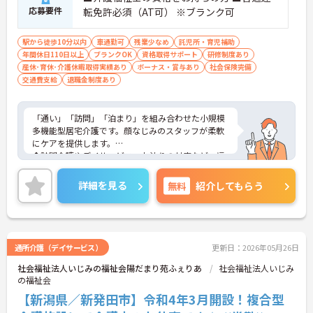
応募要件
転免許必須（AT可） ※ブランク可
駅から徒歩10分以内
車通勤可
残業少なめ
託児所・育児補助
年間休日110日以上
ブランクOK
資格取得サポート
研修制度あり
産休･育休･介護休暇取得実績あり
ボーナス・賞与あり
社会保険完備
交通費支給
退職金制度あり
「通い」「訪問」「泊まり」を組み合わせた小規模
多機能型居宅介護です。顔なじみのスタッフが柔軟
にケアを提供します。
◆訪問介護やデイサービス、お泊りの対応など、幅
広いサービス形態を一つの拠点で経験できるため、
介護のスキルを多角的に磨くことができます。ご利
詳細を見る
無料
紹介してもらう
用者様が住み慣れた地域で暮らし続けるためのお手
伝いができる、やりがいの大きな職場です。
◆介護福祉士限定の「特別職務手当」も支給される
など、専門性をしっかり給与に還元する仕組みで
す。また、現場のリーダーや管理者を目指すコー
通所介護（デイサービス）
更新日：2026年05月26日
ス、専門技術を極めるコースなど、大手ならではの
社会福祉法人いじみの福祉会陽だまり苑ふぇりあ
社会福祉法人いじみ
多彩なキャリアパスを用意。「資格を活かして、も
の福祉会
っと上を目指したい」という意欲に応える環境で
す。
【新潟県／新発田市】令和4年3月開設！複合型