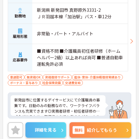
新潟県 新発田市 真野原外3331-2
勤務地
ＪＲ羽越本線「加治駅」バス・車12分
非常勤・パート・アルバイト
雇用形態
■資格不問 ■介護職員初任者研修（ホーム
ヘルパー2級）以上あれば尚可 ■普通自動車
応募要件
運転免許必須
車通勤可
無資格OK
資格取得サポート
産休･育休･介護休暇取得実績あり
ボーナス・賞与あり
社会保険完備
交通費支給
新発田市に位置するデイサービスにて介護職員の募
集です。日勤のみの勤務なので、ワークライフバラ
ンスも充実できます◎実務者研修・初任者研修の助
成金があるため、無資格の方でも働きながらスキル
アップを目指せます！定年70歳で末永く働ける環境
です♪ご興味ある方は面接ポイントをお伝えします
詳細を見る
無料
紹介してもらう
ので、お気軽にご連絡ください。