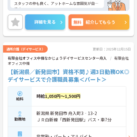
スタッフの仲も良く、アットホームな雰囲気が自慢
です。
ご興味ある方には、面接対策ポイントなど、詳細を
お話しいたしますのでお気軽にご相談ください。
詳細を見る
無料
紹介してもらう
通所介護（デイサービス）
更新日：2025年12月15日
有限会社オフィス中條なかじょうデイサービスセンター舟入
有限会社
オフィス中條
【新潟県／新発田市】資格不問♪週3日勤務OK◎
デイサービスで介護職員募集＜パート＞
時給
1,050円～1,500円
給料
新潟県 新発田市 舟入町3‐13-2
勤務地
ＪＲ白新線「西新発田駅」バス・車7分
非常勤・パート・アルバイト