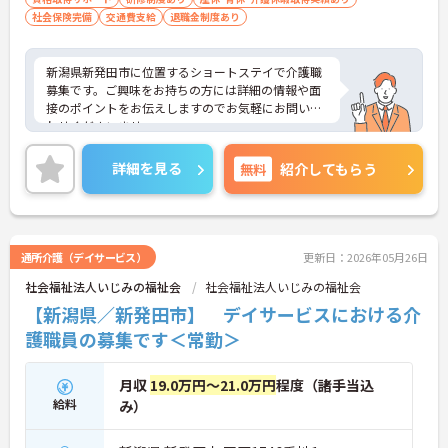
社会保険完備
交通費支給
退職金制度あり
新潟県新発田市に位置するショートステイで介護職
募集です。ご興味をお持ちの方には詳細の情報や面
接のポイントをお伝えしますのでお気軽にお問い合
わせくださいませ。
詳細を見る
無料
紹介してもらう
通所介護（デイサービス）
更新日：2026年05月26日
社会福祉法人いじみの福祉会
社会福祉法人いじみの福祉会
【新潟県／新発田市】 デイサービスにおける介
護職員の募集です＜常勤＞
月収
19.0万円～21.0万円
程度（諸手当込
給料
み）