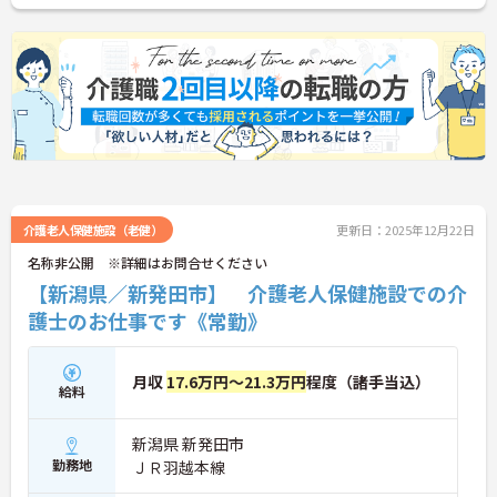
介護老人保健施設（老健）
更新日：2025年12月22日
名称非公開 ※詳細はお問合せください
【新潟県／新発田市】 介護老人保健施設での介
護士のお仕事です《常勤》
月収
17.6万円～21.3万円
程度（諸手当込）
給料
新潟県 新発田市
勤務地
ＪＲ羽越本線