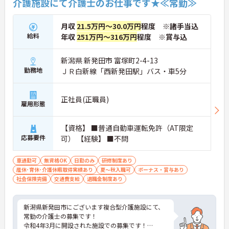
介護施設にて介護士のお仕事です★≪常勤≫
月収
21.5万円～30.0万円
程度 ※諸手当込
給料
年収
251万円～316万円
程度 ※賞与込
新潟県 新発田市 富塚町2-4-13
勤務地
ＪＲ白新線「西新発田駅」バス・車5分
正社員(正職員)
雇用形態
【資格】 ■普通自動車運転免許（AT限定
応募要件
可） 【経験】 ■不問
車通勤可
無資格OK
日勤のみ
研修制度あり
産休･育休･介護休暇取得実績あり
夏～秋入職可
ボーナス・賞与あり
社会保険完備
交通費支給
退職金制度あり
新潟県新発田市にございます複合型介護施設にて、
常勤の介護士の募集です！
令和4年3月に開設された施設での募集です！