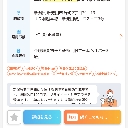
新潟県 新発田市 緑町2丁目20－19
勤務地
ＪＲ羽越本線「新発田駅」バス・車3分
正社員(正職員)
雇用形態
介護職員初任者研修（旧ホームヘルパー2
応募要件
級）
車通勤可
未経験OK
残業少なめ
年間休日110日以上
産休･育休･介護休暇取得実績あり
社会保険完備
交通費支給
退職金制度あり
新潟県新発田市に位置する病院で看護助手募集で
す。年間休日120日で、プライベートも充実できる
環境です。ご興味をお持ちの方には詳細の情報や面
接のポイントをお伝えしますのでお気軽にお問い合
わせくださいませ。
詳細を見る
無料
紹介してもらう