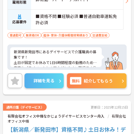
雇用形態
■資格不問 ■経験必須 ■普通自動車運転免
応募要件
許必須
車通勤可
無資格OK
産休･育休･介護休暇取得実績あり
交通費支給
新潟県新発田市にあるデイサービスで介護職員の募
集です！
土日が固定でお休みで1日6時間程度の勤務のため、
家庭やプライベートとの両立がしやすい職場です◎
また、マイカー通勤もOKなので、遠方からでも快適
に通勤が可能です♪
詳細を見る
無料
紹介してもらう
ご興味ある方は面接ポイントをお伝えしますので、
お気軽にご連絡ください。
通所介護（デイサービス）
更新日：2025年12月15日
有限会社オフィス中條なかじょうデイサービスセンター舟入
有限会社
オフィス中條
【新潟県／新発田市】資格不問♪土日お休み！デ