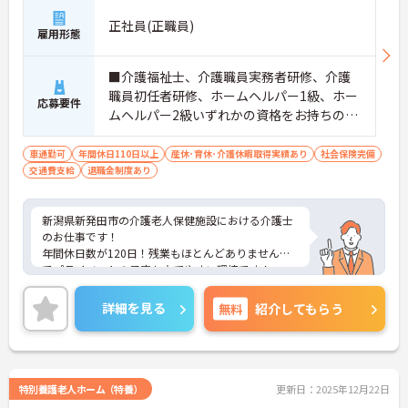
正社員(正職員)
雇用形態
■介護福祉士、介護職員実務者研修、介護
職員初任者研修、ホームヘルパー1級、ホー
応募要件
ムヘルパー2級いずれかの資格をお持ちの方
※無資格・未経験応相談
車通勤可
年間休日110日以上
産休･育休･介護休暇取得実績あり
社会保険完備
交通費支給
退職金制度あり
新潟県新発田市の介護老人保健施設における介護士
のお仕事です！
年間休日数が120日！残業もほとんどありませんの
でプライベートの予定も立てやすい環境です！
ご興味ある方には、面接のポイントなど、さらに詳
細をお話致しますのでお気軽にご相談ください。
詳細を見る
無料
紹介してもらう
特別養護老人ホーム（特養）
更新日：2025年12月22日