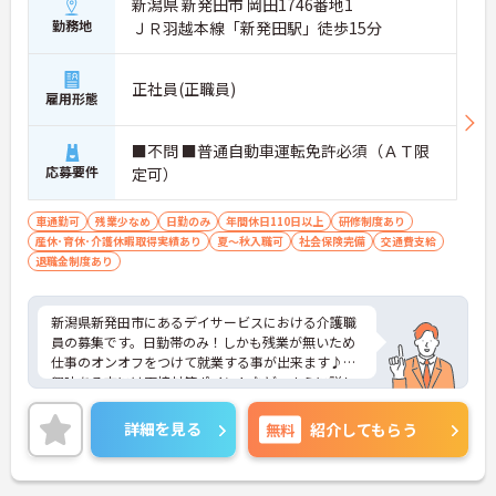
新潟県 新発田市 岡田1746番地1
勤務地
ＪＲ羽越本線「新発田駅」徒歩15分
正社員(正職員)
雇用形態
■不問 ■普通自動車運転免許必須（ＡＴ限
応募要件
定可）
車通勤可
残業少なめ
日勤のみ
年間休日110日以上
研修制度あり
産休･育休･介護休暇取得実績あり
夏～秋入職可
社会保険完備
交通費支給
退職金制度あり
新潟県新発田市にあるデイサービスにおける介護職
員の募集です。日勤帯のみ！しかも残業が無いため
仕事のオンオフをつけて就業する事が出来ます♪ご
興味ある方には面接対策ポイントなど、さらに詳し
い詳細をお話いたしますのでお気軽にご相談くださ
い。
詳細を見る
無料
紹介してもらう