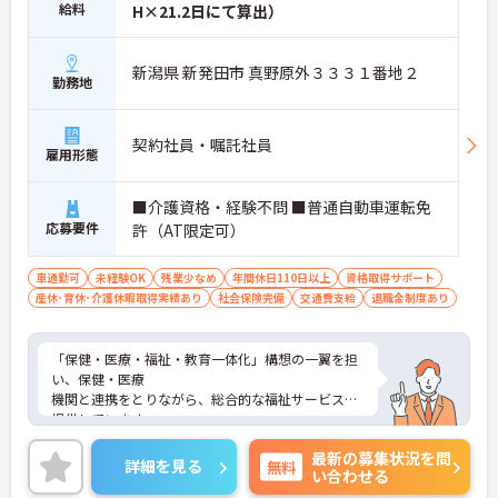
給料
H×21.2日にて算出）
新潟県 新発田市 真野原外３３３１番地２
勤務地
契約社員・嘱託社員
雇用形態
■介護資格・経験不問 ■普通自動車運転免
応募要件
許（AT限定可）
車通勤可
未経験OK
残業少なめ
年間休日110日以上
資格取得サポート
産休･育休･介護休暇取得実績あり
社会保険完備
交通費支給
退職金制度あり
「保健・医療・福祉・教育一体化」構想の一翼を担
い、保健・医療
機関と連携をとりながら、総合的な福祉サービスを
提供しています。
ご興味がある方は是非一度マイナビまでお問い合わ
最新の募集状況を問
せください。さらに詳細などお伝えします！
詳細を見る
無料
い合わせる