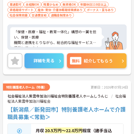
車通勤可
未経験OK
残業少なめ
無資格OK
年間休日110日以上
資格取得サポート
産休･育休･介護休暇取得実績あり
ボーナス・賞与あり
社会保険完備
交通費支給
退職金制度あり
「保健・医療・福祉・教育一体化」構想の一翼を担
い、保健・医療
機関と連携をとりながら、総合的な福祉サービスを
提供しています。
ご興味がある方は是非一度マイナビまでお問い合わ
せください。さらに詳細などお伝えします！
詳細を見る
無料
紹介してもらう
特別養護老人ホーム（特養）
更新日：2026年07月14日
社会福祉法人紫雲寺加治川福祉会特別養護老人ホームしうんじ
社会福
祉法人紫雲寺加治川福祉会
【新潟県／新発田市】特別養護老人ホームで介護
職員募集＜常勤＞
月収
20.5万円～22.0万円
程度（諸手当込