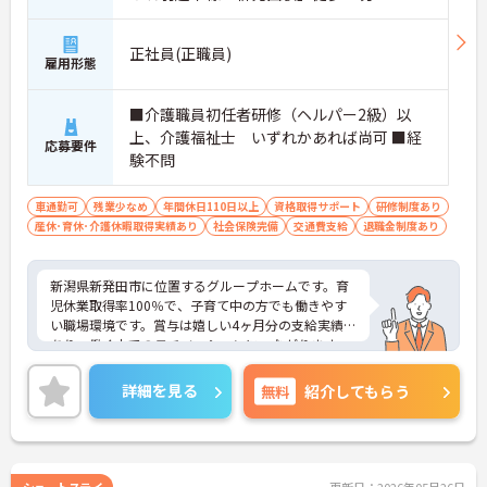
正社員(正職員)
雇用形態
■介護職員初任者研修（ヘルパー2級）以
上、介護福祉士 いずれかあれば尚可 ■経
応募要件
験不問
車通勤可
残業少なめ
年間休日110日以上
資格取得サポート
研修制度あり
産休･育休･介護休暇取得実績あり
社会保険完備
交通費支給
退職金制度あり
新潟県新発田市に位置するグループホームです。育
児休業取得率100％で、子育て中の方でも働きやす
い職場環境です。賞与は嬉しい4ヶ月分の支給実績が
あり、働く中でのモチベーションにつながります。
年間休日は120日あるので、プライベートも楽しん
で充実させたい方におすすめです。ご興味のある方
詳細を見る
無料
紹介してもらう
には、面接対策ポイントなど、さらに詳細をお話し
いたしますのでお気軽にご相談ください！