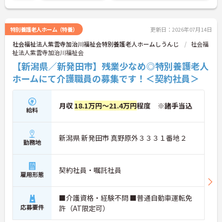
特別養護老人ホーム（特養）
更新日：2026年07月14日
社会福祉法人紫雲寺加治川福祉会特別養護老人ホームしうんじ
社会福
祉法人紫雲寺加治川福祉会
【新潟県／新発田市】残業少なめ◎特別養護老人
ホームにて介護職員の募集です！＜契約社員＞
月収
18.1万円～21.4万円
程度 ※諸手当込
給料
新潟県 新発田市 真野原外３３３１番地２
勤務地
契約社員・嘱託社員
雇用形態
■介護資格・経験不問 ■普通自動車運転免
応募要件
許（AT限定可）