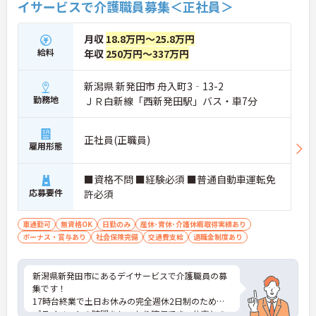
イサービスで介護職員募集＜正社員＞
月収
18.8万円～25.8万円
給料
年収
250万円～337万円
新潟県 新発田市 舟入町3‐13-2
勤務地
ＪＲ白新線「西新発田駅」バス・車7分
正社員(正職員)
雇用形態
■資格不問 ■経験必須 ■普通自動車運転免
応募要件
許必須
車通勤可
無資格OK
日勤のみ
産休･育休･介護休暇取得実績あり
ボーナス・賞与あり
社会保険完備
交通費支給
退職金制度あり
新潟県新発田市にあるデイサービスで介護職員の募
集です！
17時台終業で土日お休みの完全週休2日制のため、
プライベートの時間をしっかり確保でき、仕事との