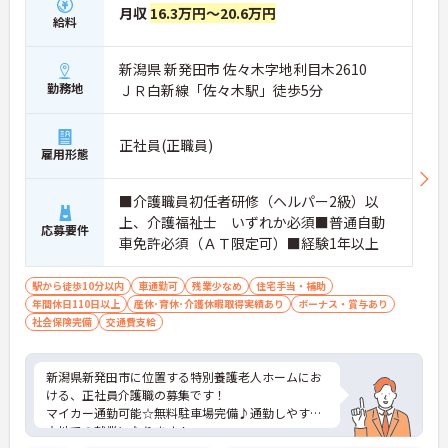
月収
16.3万円～20.6万円
給料
新潟県 新発田市 佐々木字地利目木2610
勤務地
ＪＲ白新線「佐々木駅」徒歩5分
正社員(正職員)
雇用形態
■介護職員初任者研修（ヘルパー2級）以
上、介護福祉士 いずれか必須■普通自動
応募要件
車免許必須（ＡＴ限定可）■経験1年以上
駅から徒歩10分以内
車通勤可
残業少なめ
住宅手当・補助
年間休日110日以上
産休･育休･介護休暇取得実績あり
ボーナス・賞与あり
社会保険完備
交通費支給
新潟県新発田市に位置する特別養護老人ホームにお
ける、正社員介護職の募集です！
マイカー通勤可能☆無料駐車場完備♪通勤しやすい
立地での就業になります！