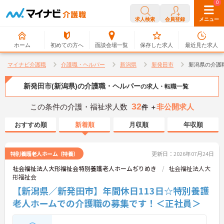
0
0
求人検索
会員登録
メニュー
ホーム
初めての方へ
面談会場一覧
保存した求人
最近見た求人
マイナビ介護職
介護職・ヘルパー
新潟県
新発田市
新潟県の介護
新発田市(新潟県)の介護職・ヘルパー
の求人・転職一覧
32
この条件の介護・福祉求人数
非公開求人
件 ＋
おすすめ順
新着順
月収順
年収順
特別養護老人ホーム（特養）
更新日：2026年07月24日
社会福祉法人大形福祉会特別養護老人ホームぢりめき
社会福祉法人大
形福祉会
【新潟県／新発田市】年間休日113日☆特別養護
老人ホームでの介護職の募集です！＜正社員＞