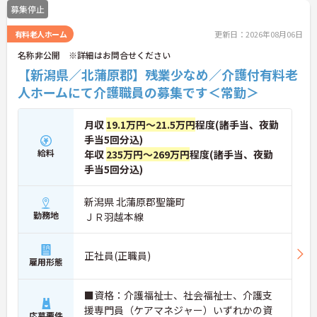
募集停止
有料老人ホーム
更新日：2026年08月06日
名称非公開 ※詳細はお問合せください
【新潟県／北蒲原郡】残業少なめ／介護付有料老
人ホームにて介護職員の募集です＜常勤＞
月収
19.1万円～21.5万円
程度(諸手当、夜勤
手当5回分込)
給料
年収
235万円～269万円
程度(諸手当、夜勤
手当5回分込)
新潟県 北蒲原郡聖籠町
勤務地
ＪＲ羽越本線
正社員(正職員)
雇用形態
■資格：介護福祉士、社会福祉士、介護支
援専門員（ケアマネジャー）いずれかの資
応募要件