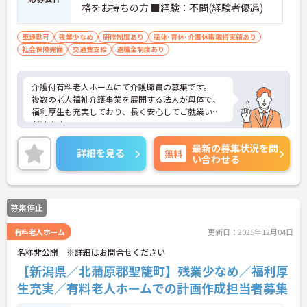
格をお持ちの方 ■経験：不問(経験者優遇)
車通勤可
残業少なめ
研修制度あり
産休･育休･介護休暇取得実績あり
社会保険完備
交通費支給
退職金制度あり
介護付有料老人ホームにて介護職員の募集です。
複数の老人福祉介護事業を展開する法人が母体で、
福利厚生も充実しており、長く安心してご就業いた
だけます。
ご興味ある方には、面接対策ポイントなど、詳細を
最新の募集状況を問
お話しいたしますのでお気軽にご相談ください。
詳細を見る
無料
い合わせる
募集停止
有料老人ホーム
更新日：2025年12月04日
名称非公開 ※詳細はお問合せください
【新潟県／北蒲原郡聖籠町】残業少なめ／福利厚
生充実／有料老人ホームでの計画作成担当者募集