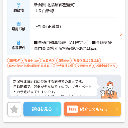
新潟県 北蒲原郡聖籠町
勤務地
ＪＲ白新線
正社員(正職員)
雇用形態
■普通自動車免許（AT限定可） ■介護支援
応募要件
専門員資格 ※実務経験があれば尚可
車通勤可
残業少なめ
土日祝休
日勤のみ
年間休日110日以上
産休･育休･介護休暇取得実績あり
社会保険完備
交通費支給
退職金制度あり
新潟県北蒲原郡に位置する施設での求人です。
日勤勤務で、残業が少なめですので、プライベート
との予定が立てやすいです。
ご興味のある方は、お気軽にお問い合わせくださ
い。
詳細を見る
無料
紹介してもらう