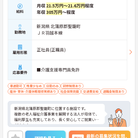
月収
21.5万円～21.6万円
程度
給料
年収
305万円
～程度
新潟県 北蒲原郡聖籠町
勤務地
ＪＲ羽越本線
正社員(正職員)
雇用形態
■介護支援専門員免許
応募要件
車通勤可
残業少なめ
日勤のみ
研修制度あり
産休･育休･介護休暇取得実績あり
社会保険完備
交通費支給
退職金制度あり
新潟県北蒲原郡聖籠町に位置する施設です。
複数の老人福祉介護事業を展開する法人が母体で、
福利厚生も充実しており、長く安心してご就業いた
だけます。
ご興味のある方は是非お気軽にお問い合わせくださ
最新の募集状況を問
い。