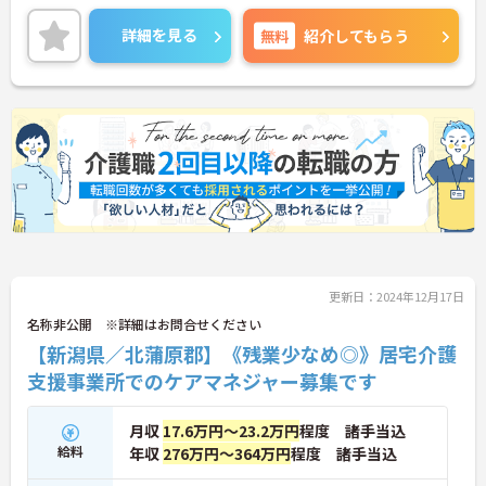
ご興味ある方には、面接対策ポイントなど、さらに
詳細をお話しいたしますのでお気軽にご相談くださ
詳細を見る
無料
紹介してもらう
い！
更新日：2024年12月17日
名称非公開 ※詳細はお問合せください
【新潟県／北蒲原郡】《残業少なめ◎》居宅介護
支援事業所でのケアマネジャー募集です
月収
17.6万円～23.2万円
程度 諸手当込
給料
年収
276万円～364万円
程度 諸手当込