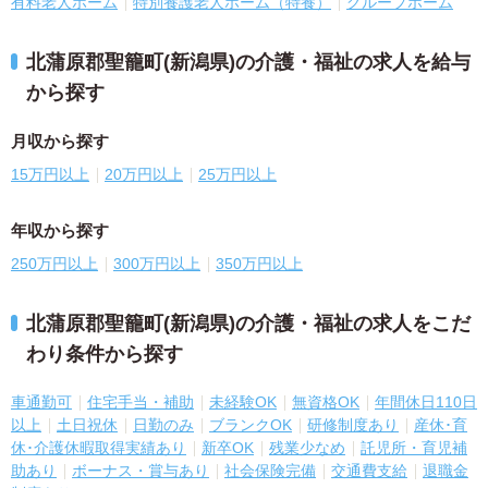
有料老人ホーム
特別養護老人ホーム（特養）
グループホーム
北蒲原郡聖籠町(新潟県)の介護・福祉の求人を給与
から探す
月収から探す
15万円以上
20万円以上
25万円以上
年収から探す
250万円以上
300万円以上
350万円以上
北蒲原郡聖籠町(新潟県)の介護・福祉の求人をこだ
わり条件から探す
車通勤可
住宅手当・補助
未経験OK
無資格OK
年間休日110日
以上
土日祝休
日勤のみ
ブランクOK
研修制度あり
産休･育
休･介護休暇取得実績あり
新卒OK
残業少なめ
託児所・育児補
助あり
ボーナス・賞与あり
社会保険完備
交通費支給
退職金