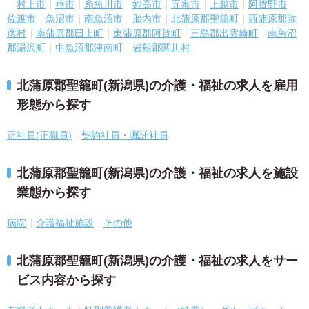
村上市
燕市
糸魚川市
妙高市
五泉市
上越市
阿賀野市
佐渡市
魚沼市
南魚沼市
胎内市
北蒲原郡聖籠町
西蒲原郡弥
彦村
南蒲原郡田上町
東蒲原郡阿賀町
三島郡出雲崎町
南魚沼
郡湯沢町
中魚沼郡津南町
岩船郡関川村
北蒲原郡聖籠町(新潟県)の介護・福祉の求人を雇用
形態から探す
正社員(正職員)
契約社員・嘱託社員
北蒲原郡聖籠町(新潟県)の介護・福祉の求人を施設
業態から探す
病院
介護福祉施設
その他
北蒲原郡聖籠町(新潟県)の介護・福祉の求人をサー
ビス内容から探す