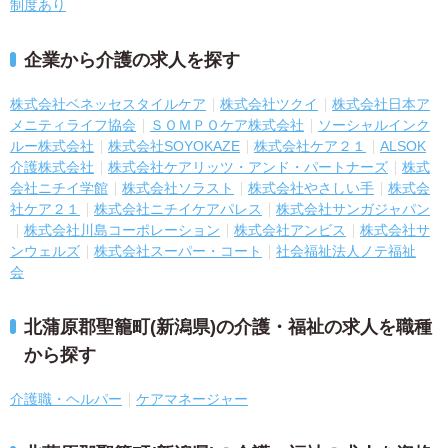
制度あり
企業から介護の求人を探す
株式会社ベネッセスタイルケア
株式会社ツクイ
株式会社日本ア
メニティライフ協会
ＳＯＭＰＯケア株式会社
ソーシャルインク
ルー株式会社
株式会社SOYOKAZE
株式会社ケア２１
ALSOK
介護株式会社
株式会社ケアリッツ・アンド・パートナーズ
株式
会社ニチイ学館
株式会社ソラスト
株式会社やさしい手
株式会
社ケア２１
株式会社ニチイケアパレス
株式会社サンガジャパン
株式会社川島コーポレーション
株式会社アンビス
株式会社サ
ンウェルズ
株式会社スーパー・コート
社会福祉法人ノテ福祉
会
北蒲原郡聖籠町(新潟県)の介護・福祉の求人を職種
から探す
介護職・ヘルパー
ケアマネージャー