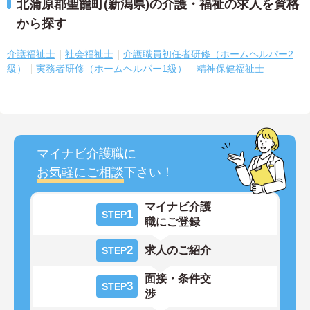
北蒲原郡聖籠町(新潟県)の介護・福祉の求人を資格
から探す
介護福祉士
社会福祉士
介護職員初任者研修（ホームヘルパー2
級）
実務者研修（ホームヘルパー1級）
精神保健福祉士
マイナビ介護職に
お気軽にご相談
下さい！
マイナビ介護
1
STEP
職にご登録
2
求人のご紹介
STEP
面接・条件交
3
STEP
渉