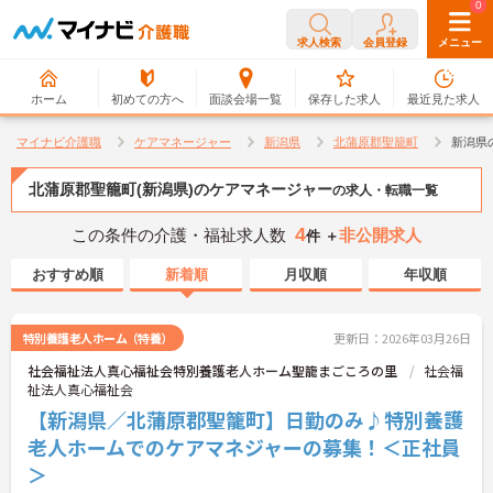
0
0
求人検索
会員登録
メニュー
ホーム
初めての方へ
面談会場一覧
保存した求人
最近見た求人
マイナビ介護職
ケアマネージャー
新潟県
北蒲原郡聖籠町
新潟県
北蒲原郡聖籠町(新潟県)のケアマネージャー
の求人・転職一覧
4
この条件の介護・福祉求人数
非公開求人
件 ＋
おすすめ順
新着順
月収順
年収順
特別養護老人ホーム（特養）
更新日：2026年03月26日
社会福祉法人真心福祉会特別養護老人ホーム聖籠まごころの里
社会福
祉法人真心福祉会
【新潟県／北蒲原郡聖籠町】日勤のみ♪特別養護
老人ホームでのケアマネジャーの募集！＜正社員
＞