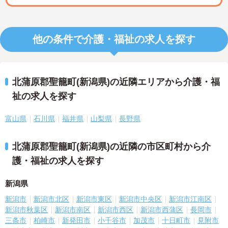
他の条件で介護・福祉の求人を探す
北蒲原郡聖籠町(新潟県)の近隣エリアから介護・福
祉の求人を探す
富山県
石川県
福井県
山梨県
長野県
北蒲原郡聖籠町(新潟県)の近隣の市区町村から介
護・福祉の求人を探す
新潟県
新潟市
新潟市北区
新潟市東区
新潟市中央区
新潟市江南区
新潟市秋葉区
新潟市南区
新潟市西区
新潟市西蒲区
長岡市
三条市
柏崎市
新発田市
小千谷市
加茂市
十日町市
見附市