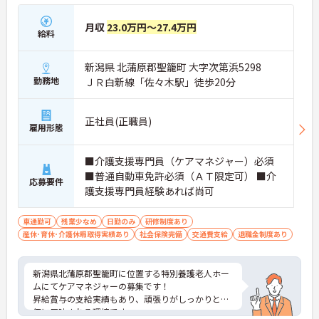
月収
23.0万円～27.4万円
給料
新潟県 北蒲原郡聖籠町 大字次第浜5298
勤務地
ＪＲ白新線「佐々木駅」徒歩20分
正社員(正職員)
雇用形態
■介護支援専門員（ケアマネジャー）必須
■普通自動車免許必須（ＡＴ限定可） ■介
応募要件
護支援専門員経験あれば尚可
車通勤可
残業少なめ
日勤のみ
研修制度あり
産休･育休･介護休暇取得実績あり
社会保険完備
交通費支給
退職金制度あり
新潟県北蒲原郡聖籠町に位置する特別養護老人ホー
ムにてケアマネジャーの募集です！
昇給賞与の支給実績もあり、頑張りがしっかりと評
価に反映される環境です。