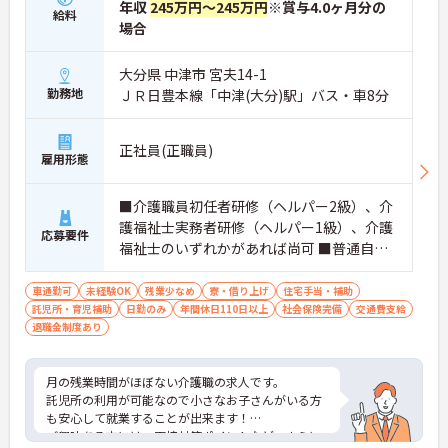
年収
245万円～245万円
※賞与4.0ヶ月分の
給料
場合
大分県 中津市 宮夫14-1
勤務地
ＪＲ日豊本線「中津(大分)駅」バス・車8分
正社員(正職員)
雇用形態
■介護職員初任者研修（ヘルパー2級）、介
護福祉士実務者研修（ヘルパー1級）、介護
応募要件
福祉士のいずれかがあれば尚可 ■普通自動
車運転免許（AT車限定可） ※無資格・未経
験相談可
車通勤可
未経験OK
残業少なめ
寮・借り上げ
住宅手当・補助
託児所・育児補助
日勤のみ
年間休日110日以上
社会保険完備
交通費支給
退職金制度あり
月の残業時間がほぼない介護職の求人です。
託児所の利用が可能なので小さなお子さんがいる方
も安心して就業することが出来ます！
ご興味ある方には、面接対策ポイントなど、さらに