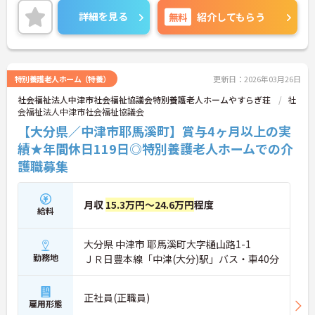
お気軽にお問い合わせください♪
詳細を見る
無料
紹介してもらう
特別養護老人ホーム（特養）
更新日：2026年03月26日
社会福祉法人中津市社会福祉協議会特別養護老人ホームやすらぎ荘
社
会福祉法人中津市社会福祉協議会
【大分県／中津市耶馬溪町】賞与4ヶ月以上の実
績★年間休日119日◎特別養護老人ホームでの介
護職募集
月収
15.3万円～24.6万円
程度
給料
大分県 中津市 耶馬溪町大字樋山路1-1
勤務地
ＪＲ日豊本線「中津(大分)駅」バス・車40分
正社員(正職員)
雇用形態