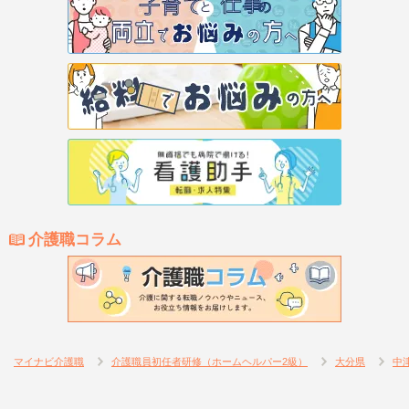
介護職コラム
マイナビ介護職
介護職員初任者研修（ホームヘルパー2級）
大分県
中