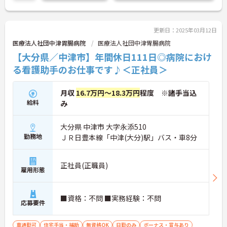
更新日：2025年03月12日
医療法人社団中津胃腸病院
医療法人社団中津胃腸病院
【大分県／中津市】年間休日111日◎病院におけ
る看護助手のお仕事です♪＜正社員＞
月収
16.7万円～18.3万円
程度 ※諸手当込
給料
み
大分県 中津市 大字永添510
勤務地
ＪＲ日豊本線「中津(大分)駅」バス・車8分
正社員(正職員)
雇用形態
■資格：不問 ■実務経験：不問
応募要件
車通勤可
住宅手当・補助
無資格OK
日勤のみ
ボーナス・賞与あり