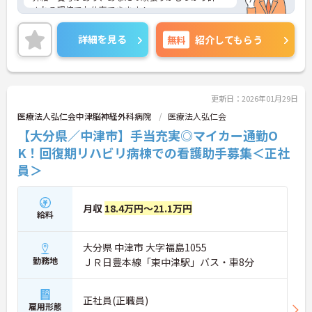
される環境でお仕事できます！
クリスマスプレゼントありなどの独自の福利厚生も
あり、楽しい職場です♪
詳細を見る
無料
紹介してもらう
ご興味のある方は面接のポイントをお伝えますの
で、お気軽にお問い合わせください。
更新日：2026年01月29日
医療法人弘仁会中津脳神経外科病院
医療法人弘仁会
【大分県／中津市】手当充実◎マイカー通勤O
K！回復期リハビリ病棟での看護助手募集＜正社
員＞
月収
18.4万円～21.1万円
給料
大分県 中津市 大字福島1055
勤務地
ＪＲ日豊本線「東中津駅」バス・車8分
正社員(正職員)
雇用形態