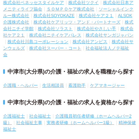
株式会社ベネッセスタイルケア
株式会社ツクイ
株式会社日本ア
メニティライフ協会
ＳＯＭＰＯケア株式会社
ソーシャルインク
ルー株式会社
株式会社SOYOKAZE
株式会社ケア２１
ALSOK
介護株式会社
株式会社ケアリッツ・アンド・パートナーズ
株式
会社ニチイ学館
株式会社ソラスト
株式会社やさしい手
株式会
社ケア２１
株式会社ニチイケアパレス
株式会社サンガジャパン
株式会社川島コーポレーション
株式会社アンビス
株式会社サ
ンウェルズ
株式会社スーパー・コート
社会福祉法人ノテ福祉
会
中津市(大分県)の介護・福祉の求人を職種から探す
介護職・ヘルパー
生活相談員
看護助手
ケアマネージャー
中津市(大分県)の介護・福祉の求人を資格から探す
介護福祉士
社会福祉士
介護職員初任者研修（ホームヘルパー2
級）
社会福祉主事
実務者研修（ホームヘルパー1級）
精神保健
福祉士