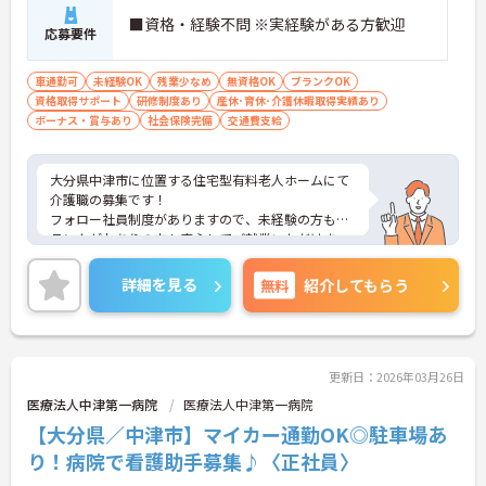
■資格・経験不問 ※実経験がある方歓迎
応募要件
車通勤可
未経験OK
残業少なめ
無資格OK
ブランクOK
資格取得サポート
研修制度あり
産休･育休･介護休暇取得実績あり
ボーナス・賞与あり
社会保険完備
交通費支給
大分県中津市に位置する住宅型有料老人ホームにて
介護職の募集です！
フォロー社員制度がありますので、未経験の方もブ
ランクがおありの方も安心してご就業いただけま
す。
介護記録効率化によって残業時間が削減されている
詳細を見る
無料
紹介してもらう
ため、メリハリをつけて働くことができる環境です
♪
ご興味ある方には、面接対策ポイントなど、さらに
詳細をお話しいたしますのでお気軽にご相談くださ
い！
更新日：2026年03月26日
医療法人中津第一病院
医療法人中津第一病院
【大分県／中津市】マイカー通勤OK◎駐車場あ
り！病院で看護助手募集♪〈正社員〉