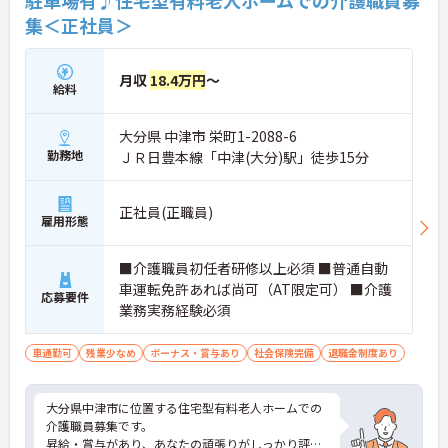
駐車場有♪住宅型有料老人ホームでの介護職員募
集＜正社員＞
月収
18.4万円
～
給料
大分県 中津市 栄町1-2088-6
勤務地
ＪＲ日豊本線「中津(大分)駅」徒歩15分
正社員(正職員)
雇用形態
■介護職員初任者研修以上必須 ■普通自動
車運転免許あれば尚可（AT限定可） ■介護
応募要件
業務実務経験必須
車通勤可
残業少なめ
ボーナス・賞与あり
社会保険完備
退職金制度あり
大分県中津市に位置する住宅型有料老人ホームでの
介護職員募集です。
昇給・賞与があり、あなたの頑張りがしっかり評価