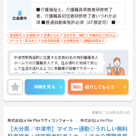
■介護福祉士、介護職員実務者研修修了
者、介護職員初任者研修修了者いづれか必
応募要件
須 ■普通自動車免許必須（AT限定可） ■経
験不問
車通勤可
未経験OK
残業少なめ
住宅手当・補助
年間休日110日以上
ボーナス・賞与あり
社会保険完備
交通費支給
退職金制度あり
中津市耶馬溪町に位置する定員80名の特別養護老人
ホームでの介護職求人です。住み慣れた地域で安心
して生活を送れるように多職種が協働でサポートし
ています。賞与4ヶ月以上の支給実績もあり、モチベ
ーションにも繋がります。年間休日は119日と多め
でワークライフバランスも大切に働ける環境です。
詳細を見る
無料
紹介してもらう
ご興味のある方には、面接対策ポイントなど、さら
に詳細をお話しいたしますのでお気軽にご相談くだ
さい！
更新日：2026年02月11日
株式会社La Vie Plusラヴィコンフォート
株式会社La Vie Plus
【大分県／中津市】マイカー通勤◎うれしい無料