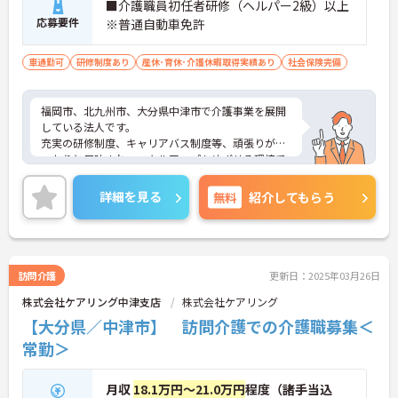
■介護職員初任者研修（ヘルパー2級）以上
応募要件
※普通自動車免許
車通勤可
研修制度あり
産休･育休･介護休暇取得実績あり
社会保険完備
福岡市、北九州市、大分県中津市で介護事業を展開
している法人です。
充実の研修制度、キャリアバス制度等、頑張りがし
っかりと反映され、スキルアップもめざせる環境で
す。職場内のサポート体制も万全ですので、ブラン
クのある方も安心です。
詳細を見る
無料
紹介してもらう
ご興味のある方は是非ご応募ください。
訪問介護
更新日：2025年03月26日
株式会社ケアリング中津支店
株式会社ケアリング
【大分県／中津市】 訪問介護での介護職募集＜
常勤＞
月収
18.1万円～21.0万円
程度（諸手当込