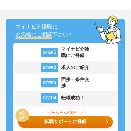
マイナビ介護職に
お気軽にご相談
下さい！
マイナビ介護
1
STEP
職にご登録
2
求人のご紹介
STEP
面接・条件交
3
STEP
渉
4
転職成功！
STEP
転職サポートに登録