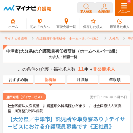
0
0
求人検索
会員登録
メニュー
ホーム
初めての方へ
面談会場一覧
保存した求人
最近見た求人
マイナビ介護職
介護職員初任者研修（ホームヘルパー2級）
大分県
中
中津市(大分県)の介護職員初任者研修（ホームヘルパー2級）
の求人・転職一覧
11
この条件の介護・福祉求人数
非公開求人
件 ＋
おすすめ順
新着順
月収順
年収順
通所介護（デイサービス）
更新日：2026年05月25日
社会医療法人玄真堂 川嶌整形外科病院ひだまり
社会医療法人玄真
堂 川嶌整形外科病院
【大分県／中津市】託児所や単身寮あり♪デイサ
ービスにおける介護職員募集です《正社員》