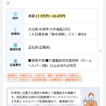
＞
月収
17.9万円～20.6万円
給料
大分県 中津市 大字福島1055
勤務地
ＪＲ日豊本線「東中津駅」バス・車8分
正社員(正職員)
雇用形態
■資格不問 ■介護職員初任者研修（ホーム
応募要件
ヘルパー2級）以上必あれば尚可
車通勤可
残業少なめ
住宅手当・補助
無資格OK
日勤のみ
ボーナス・賞与あり
社会保険完備
交通費支給
退職金制度あり
中津市に位置する病院の病棟にて看護助手の募集で
す。完全週休2日制の日勤業務でワークライフバラン
ス充実♪スキルアップ支援制度あり、無資格の方で
も働きながらスキルアップを目指せます◎住宅手当