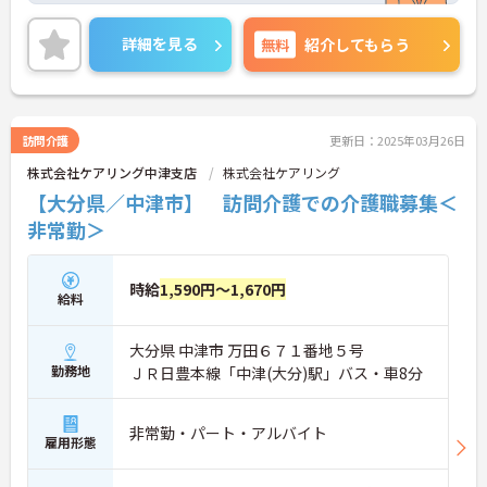
や子供手当など生活にも嬉しい手当が充実している
ので、安心して働きやすい環境です！さらに福利厚
詳細を見る
無料
紹介してもらう
生も充実◎診療費補助制度や昼食の提供があるのも
嬉しいポイントです♪ご興味ある方は面接ポイント
をお伝えしますので、お気軽にご連絡ください。
訪問介護
更新日：2025年03月26日
株式会社ケアリング中津支店
株式会社ケアリング
【大分県／中津市】 訪問介護での介護職募集＜
非常勤＞
時給
1,590円～1,670円
給料
大分県 中津市 万田６７１番地５号
勤務地
ＪＲ日豊本線「中津(大分)駅」バス・車8分
非常勤・パート・アルバイト
雇用形態