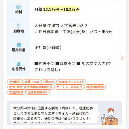
月収
15.1万円～18.2万円
給料
大分県 中津市 大字宮夫252-2
勤務地
ＪＲ日豊本線「中津(大分)駅」バス・車5分
正社員(正職員)
雇用形態
■経験不問 ■資格不問 ■PCの文字入力(で
応募要件
きれば尚良し)
車通勤可
残業少なめ
日勤のみ
年間休日110日以上
産休･育休･介護休暇取得実績あり
ボーナス・賞与あり
社会保険完備
交通費支給
退職金制度あり
大分県中津市に位置する病院（病棟）で、看護助手
としてのお仕事となります！マイカー通勤可能で、
駐車場もあるので、通勤の際は心配いりません！職
員食堂で昼食が食べれるのも嬉しいポイントです！
ご興味ある方は面接ポイントをお伝えしますので、