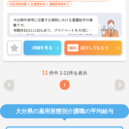
社会保険完備
交通費支給
退職金制度あり
大分県中津市に位置する病院における看護助手の募
集です。
年間休日は111日もあり、プライベートを大切にし
ながらご勤務いただけます。また、研修制度が充実
しています。業務に不安がある方でも安心してご勤
務いただけます。
詳細を見る
無料
紹介してもらう
ご興味のある方には、面接対策ポイントなど、さら
に詳細をご案内しますのでお気軽にご相談くださ
い！
11
件中 1-11件を表示
1
大分県の雇用形態別介護職の平均給与