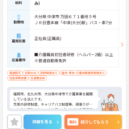
給料
み）
大分県 中津市 万田６７１番地５号
勤務地
ＪＲ日豊本線「中津(大分)駅」バス・車7分
正社員(正職員)
雇用形態
■介護職員初任者研修（ヘルパー2級）以上
応募要件
※普通自動車免許
車通勤可
日勤のみ
研修制度あり
産休･育休･介護休暇取得実績あり
社会保険完備
交通費支給
福岡市、北九州市、大分県中津市で介護事業を展開
している法人です。
充実の研修制度、キャリアバス制度等、頑張りがし
っかりと反映され、スキルアップもめざせる環境で
す。職場内のサポート体制も万全ですので、ブラン
クのある方も安心です。
詳細を見る
無料
紹介してもらう
ご興味のある方は是非ご応募ください。