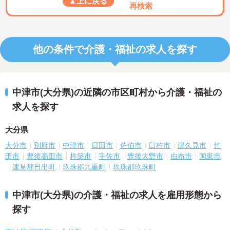
▲上に戻る
再検索
他の条件で介護・福祉の求人を探す
中津市(大分県)の近隣の市区町村から介護・福祉の
求人を探す
大分県
大分市
別府市
中津市
日田市
佐伯市
臼杵市
津久見市
竹
田市
豊後高田市
杵築市
宇佐市
豊後大野市
由布市
国東市
速見郡日出町
玖珠郡九重町
玖珠郡玖珠町
中津市(大分県)の介護・福祉の求人を雇用形態から
探す