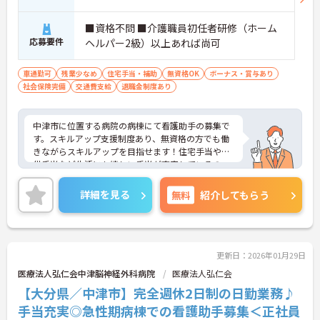
■資格不問 ■介護職員初任者研修（ホーム
応募要件
ヘルパー2級）以上あれば尚可
車通勤可
残業少なめ
住宅手当・補助
無資格OK
ボーナス・賞与あり
社会保険完備
交通費支給
退職金制度あり
中津市に位置する病院の病棟にて看護助手の募集で
す。スキルアップ支援制度あり、無資格の方でも働
きながらスキルアップを目指せます！住宅手当や子
供手当など生活にも嬉しい手当が充実しているの
で、安心して働きやすい環境です♪さらに福利厚生
も充実◎診療費補助制度や昼食の提供があるのも嬉
詳細を見る
無料
紹介してもらう
しいポイントです♪ご興味ある方は面接ポイントを
お伝えしますので、お気軽にご連絡ください。
更新日：2026年01月29日
医療法人弘仁会中津脳神経外科病院
医療法人弘仁会
【大分県／中津市】完全週休2日制の日勤業務♪
手当充実◎急性期病棟での看護助手募集＜正社員