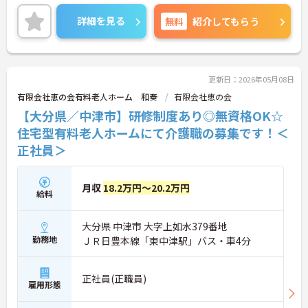
詳細をお話しいたしますのでお気軽にご相談くださ
い！
詳細を見る
無料
紹介してもらう
更新日：2026年05月08日
有限会社恵の会有料老人ホーム 和奏
有限会社恵の会
【大分県／中津市】研修制度あり◎無資格OK☆
住宅型有料老人ホームにて介護職の募集です！＜
正社員＞
月収
18.2万円～20.2万円
給料
大分県 中津市 大字上如水379番地
勤務地
ＪＲ日豊本線「東中津駅」バス・車4分
正社員(正職員)
雇用形態