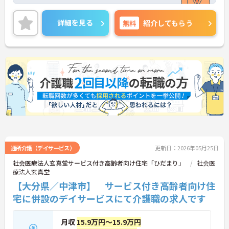
のみのため、無理なく働きたい方にもおすすめの勤
務先ですよ◎
ご興味ある方には、面接対策ポイントなど、詳細を
詳細を見る
無料
紹介してもらう
お話しいたしますのでお気軽にご相談ください。
通所介護（デイサービス）
更新日：2026年05月25日
社会医療法人玄真堂サービス付き高齢者向け住宅「ひだまり」
社会医
療法人玄真堂
【大分県／中津市】 サービス付き高齢者向け住
宅に併設のデイサービスにて介護職の求人です
月収
15.9万円～15.9万円