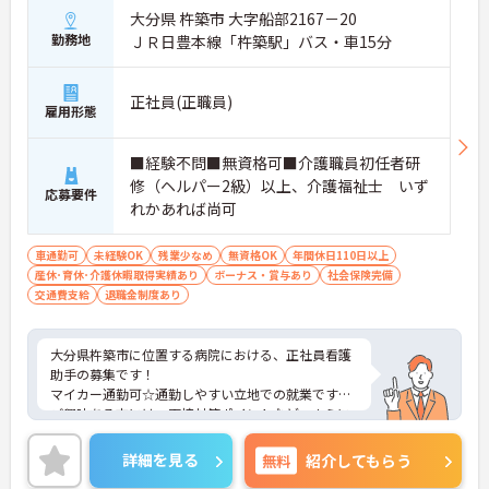
大分県 杵築市 大字船部2167－20
勤務地
ＪＲ日豊本線「杵築駅」バス・車15分
正社員(正職員)
雇用形態
■経験不問■無資格可■介護職員初任者研
修（ヘルパー2級）以上、介護福祉士 いず
応募要件
れかあれば尚可
車通勤可
未経験OK
残業少なめ
無資格OK
年間休日110日以上
産休･育休･介護休暇取得実績あり
ボーナス・賞与あり
社会保険完備
交通費支給
退職金制度あり
大分県杵築市に位置する病院における、正社員看護
助手の募集です！
マイカー通勤可☆通勤しやすい立地での就業です！
ご興味ある方には、面接対策ポイントなど、さらに
詳細をお話しいたしますのでお気軽にご相談くださ
い。
詳細を見る
無料
紹介してもらう