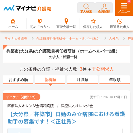
0
0
求人検索
会員登録
メニュー
ホーム
初めての方へ
面談会場一覧
保存した求人
最近見た求人
マイナビ介護職
介護職員初任者研修（ホームヘルパー2級）
大分県
杵
杵築市(大分県)の介護職員初任者研修（ホームヘルパー2級）
の求人・転職一覧
3
この条件の介護・福祉求人数
非公開求人
件 ＋
おすすめ順
新着順
月収順
年収順
デイケア（通所リハ）
更新日：2025年12月11日
医療法人オレンジ会清和病院
医療法人オレンジ会
【大分県／杵築市】日勤のみ☆病院における看護
助手の募集です！＜正社員＞