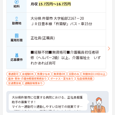
月収
15.7万円～16.7万円
給料
大分県 杵築市 大字船部2167－20
勤務地
ＪＲ日豊本線「杵築駅」バス・車15分
正社員(正職員)
雇用形態
■経験不問■無資格可■介護職員初任者研
修（ヘルパー2級）以上、介護福祉士 いず
応募要件
れかあれば尚可
車通勤可
未経験OK
残業少なめ
無資格OK
日勤のみ
年間休日110日以上
産休･育休･介護休暇取得実績あり
ボーナス・賞与あり
社会保険完備
交通費支給
退職金制度あり
大分県杵築市に位置する病院における、正社員看護
助手の募集です！
マイカー通勤可☆通勤しやすい立地での就業です！
ご興味ある方には、面接対策ポイントなど、さらに