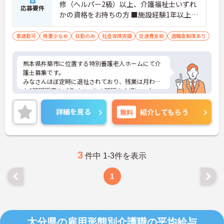
修（ヘルパー2級）以上、介護福祉士いずれ
応募要件
かの資格をお持ちの方 ■施設経験1年以上の
方優遇
車通勤可
残業少なめ
日勤のみ
社会保険完備
交通費支給
退職金制度あり
熊本県杵築市に位置する特別養護老人ホームにて介
護士募集です。
みなさんほぼ定時に退社されており、残業は月わず
か3時間程度！プライベートの時間を大切に、オ
ン・オフのメリハリをつけて働ける環境です。
ご興味のある方には、面接対策ポイントなど、さら
詳細を見る
無料
紹介してもらう
に詳細をお話いたしますので、お気軽にご相談くだ
さい。
3
件中 1-3件を表示
1
大分県の雇用形態別介護職の平均給与