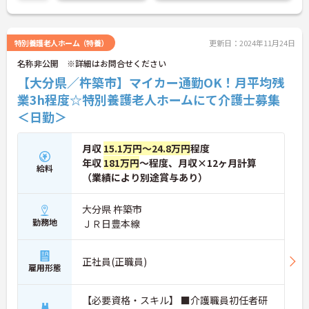
特別養護老人ホーム（特養）
更新日：2024年11月24日
名称非公開 ※詳細はお問合せください
【大分県／杵築市】マイカー通勤OK！月平均残
業3h程度☆特別養護老人ホームにて介護士募集
＜日勤＞
月収
15.1万円～24.8万円
程度
年収
181万円
～程度、月収×12ヶ月計算
給料
（業績により別途賞与あり）
大分県 杵築市
勤務地
ＪＲ日豊本線
正社員(正職員)
雇用形態
【必要資格・スキル】 ■介護職員初任者研