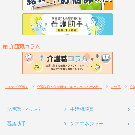
介護職コラム
マイナビ介護職
介護職員初任者研修（ホームヘルパー2級）
大分県
杵
介護職・ヘルパー
生活相談員
看護助手
ケアマネジャー