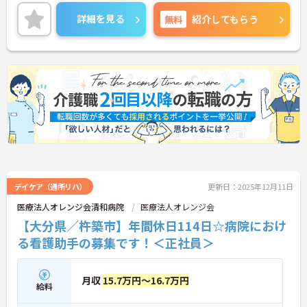
詳細をお話しいたしますのでお気軽にご相談くださ
い。
詳細を見る
無料
紹介してもらう
デイケア（通所リハ）
更新日：2025年12月11日
医療法人オレンジ会清和病院
医療法人オレンジ会
【大分県／杵築市】年間休日114日☆病院におけ
る看護助手の募集です！＜正社員＞
月収
15.7万円～16.7万円
給料