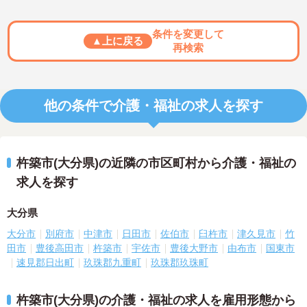
条件を変更して
▲上に戻る
再検索
他の条件で介護・福祉の求人を探す
杵築市(大分県)の近隣の市区町村から介護・福祉の
求人を探す
大分県
大分市
別府市
中津市
日田市
佐伯市
臼杵市
津久見市
竹
田市
豊後高田市
杵築市
宇佐市
豊後大野市
由布市
国東市
速見郡日出町
玖珠郡九重町
玖珠郡玖珠町
杵築市(大分県)の介護・福祉の求人を雇用形態から