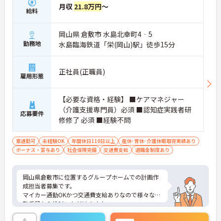
月収
21.8万円
～
給料
岡山県 倉敷市 水島北幸町4‐5
勤務地
水島臨海鉄道「栄(岡山)駅」徒歩15分
正社員(正職員)
雇用形態
【必要な資格・経験】 ■ケアマネジャー
（介護支援専門員）必須 ■認知症実践者研
応募要件
修修了 必須 ■経験不問
車通勤可
未経験OK
年間休日110日以上
産休･育休･介護休暇取得実績あり
ボーナス・賞与あり
社会保険完備
交通費支給
退職金制度あり
岡山県倉敷市に位置するグループホームでの計画作
成担当者募集です。
マイカー通勤OKかつ交通費支給ありなので様々な通
勤手段から検討いただけます♪
ご興味のある方はご面接のポイントお伝えしますの