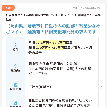
その他
更新日：2026年01月29日
社会福祉法人王慈福祉会相談支援センターおうじ
社会福祉法人王慈福
祉会
【岡山県／倉敷市】日勤のみの勤務！残業少なめ
◎マイカー通勤可！相談支援専門員の求人です
月収
17.6万円～30.0万円
概算
年収
270万円～459万円
概算／賞与3.3ヶ月
給料
分の場合
岡山県 倉敷市 児島田の口7-6-39
ＪＲ本四備讃線(茶屋町－児島)「上の町駅」
勤務地
バス・車8分
正社員(正職員)
雇用形態
■相談支援専門員の受験資格を満たしてい
ること ■未経験可 ■普通自動車運転免許
応募要件