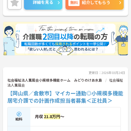
でご気軽にお問合せください。
詳細を見る
無料
紹介してもらう
更新日：2026年03月24日
社会福祉法人薫風会小規模多機能ホーム みどりのけあ水島
社会福祉
法人薫風会
【岡山県／倉敷市】マイカー通勤◎小規模多機能
居宅介護での計画作成担当者募集＜正社員＞
月収
21.8万円
～
給料