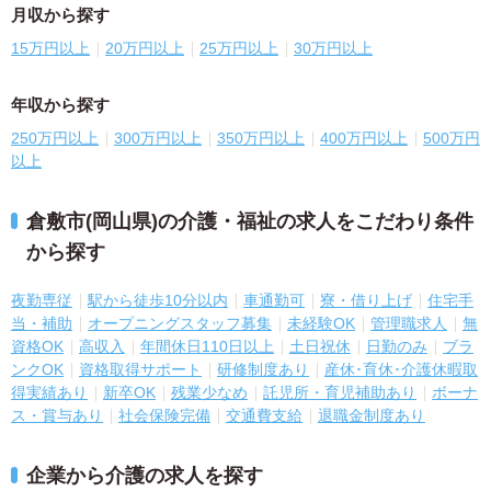
月収から探す
15万円以上
20万円以上
25万円以上
30万円以上
年収から探す
250万円以上
300万円以上
350万円以上
400万円以上
500万円
以上
倉敷市(岡山県)の介護・福祉の求人をこだわり条件
から探す
夜勤専従
駅から徒歩10分以内
車通勤可
寮・借り上げ
住宅手
当・補助
オープニングスタッフ募集
未経験OK
管理職求人
無
資格OK
高収入
年間休日110日以上
土日祝休
日勤のみ
ブラ
ンクOK
資格取得サポート
研修制度あり
産休･育休･介護休暇取
得実績あり
新卒OK
残業少なめ
託児所・育児補助あり
ボーナ
ス・賞与あり
社会保険完備
交通費支給
退職金制度あり
企業から介護の求人を探す