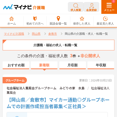
0
0
求人検索
会員登録
メニュー
ホーム
初めての方へ
面談会場一覧
保存した求人
最近見た求人
マイナビ介護職
岡山県
倉敷市
岡山県の介護職・求人・転職一覧
介護職・福祉の求人・転職一覧
3
この条件の介護・福祉求人数
非公開求人
件 ＋
おすすめ順
新着順
月収順
年収順
グループホーム
更新日：2026年03月25日
社会福祉法人薫風会グループホーム みどりの家 水島
社会福祉法人
薫風会
【岡山県／倉敷市】マイカー通勤◎グループホー
ムでの計画作成担当者募集＜正社員＞