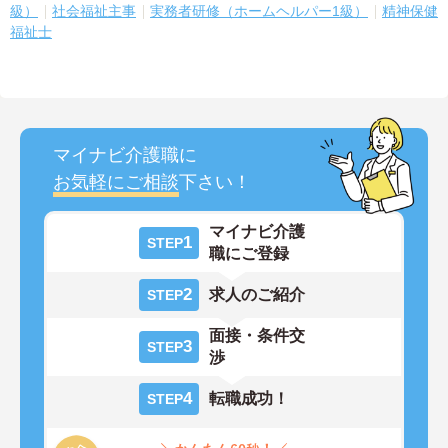
級）
社会福祉主事
実務者研修（ホームヘルパー1級）
精神保健
福祉士
マイナビ介護職に
お気軽にご相談
下さい！
マイナビ介護
1
STEP
職にご登録
2
求人のご紹介
STEP
面接・条件交
3
STEP
渉
4
転職成功！
STEP