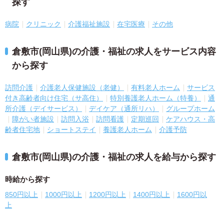
探す
病院
クリニック
介護福祉施設
在宅医療
その他
倉敷市(岡山県)の介護・福祉の求人をサービス内容
から探す
訪問介護
介護老人保健施設（老健）
有料老人ホーム
サービス
付き高齢者向け住宅（サ高住）
特別養護老人ホーム（特養）
通
所介護（デイサービス）
デイケア（通所リハ）
グループホーム
障がい者施設
訪問入浴
訪問看護
定期巡回
ケアハウス・高
齢者住宅地
ショートステイ
養護老人ホーム
介護予防
倉敷市(岡山県)の介護・福祉の求人を給与から探す
時給から探す
850円以上
1000円以上
1200円以上
1400円以上
1600円以
上