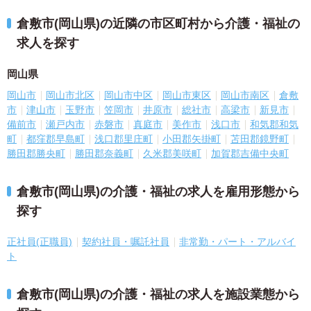
倉敷市(岡山県)の近隣の市区町村から介護・福祉の
求人を探す
岡山県
岡山市
岡山市北区
岡山市中区
岡山市東区
岡山市南区
倉敷
市
津山市
玉野市
笠岡市
井原市
総社市
高梁市
新見市
備前市
瀬戸内市
赤磐市
真庭市
美作市
浅口市
和気郡和気
町
都窪郡早島町
浅口郡里庄町
小田郡矢掛町
苫田郡鏡野町
勝田郡勝央町
勝田郡奈義町
久米郡美咲町
加賀郡吉備中央町
倉敷市(岡山県)の介護・福祉の求人を雇用形態から
探す
正社員(正職員)
契約社員・嘱託社員
非常勤・パート・アルバイ
ト
倉敷市(岡山県)の介護・福祉の求人を施設業態から