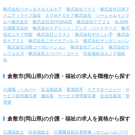
株式会社ベネッセスタイルケア
株式会社ツクイ
株式会社日本ア
メニティライフ協会
ＳＯＭＰＯケア株式会社
ソーシャルインク
ルー株式会社
株式会社SOYOKAZE
株式会社ケア２１
ALSOK
介護株式会社
株式会社ケアリッツ・アンド・パートナーズ
株式
会社ニチイ学館
株式会社ソラスト
株式会社やさしい手
株式会
社ケア２１
株式会社ニチイケアパレス
株式会社サンガジャパン
株式会社川島コーポレーション
株式会社アンビス
株式会社サ
ンウェルズ
株式会社スーパー・コート
社会福祉法人ノテ福祉
会
倉敷市(岡山県)の介護・福祉の求人を職種から探す
介護職・ヘルパー
生活相談員
看護助手
ケアマネージャー
サ
ービス提供責任者
施設長
サービス管理責任者
生活支援員
管
理者
倉敷市(岡山県)の介護・福祉の求人を資格から探す
介護福祉士
社会福祉士
介護職員初任者研修（ホームヘルパー2