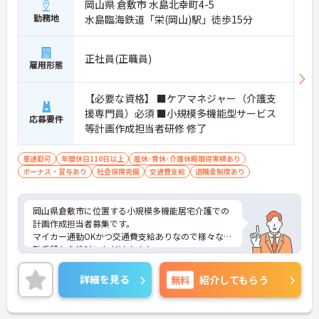
岡山県 倉敷市 水島北幸町4-5
勤務地
水島臨海鉄道「栄(岡山)駅」徒歩15分
正社員(正職員)
雇用形態
【必要な資格】 ■ケアマネジャー（介護支
援専門員）必須 ■小規模多機能型サービス
応募要件
等計画作成担当者研修 修了
車通勤可
年間休日110日以上
産休･育休･介護休暇取得実績あり
ボーナス・賞与あり
社会保険完備
交通費支給
退職金制度あり
岡山県倉敷市に位置する小規模多機能居宅介護での
計画作成担当者募集です。
マイカー通勤OKかつ交通費支給ありなので様々な通
勤手段から検討いただけます♪
ご興味のある方はご面接のポイントお伝えしますの
でご気軽にお問合せください。
詳細を見る
無料
紹介してもらう