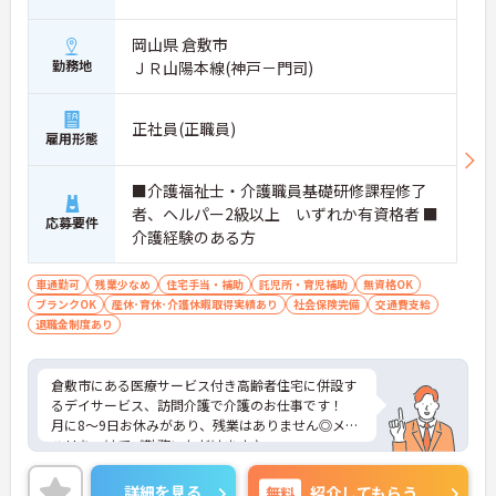
岡山県 倉敷市
勤務地
ＪＲ山陽本線(神戸－門司)
正社員(正職員)
雇用形態
■介護福祉士・介護職員基礎研修課程修了
者、ヘルパー2級以上 いずれか有資格者 ■
応募要件
介護経験のある方
車通勤可
残業少なめ
住宅手当・補助
託児所・育児補助
無資格OK
ブランクOK
産休･育休･介護休暇取得実績あり
社会保険完備
交通費支給
退職金制度あり
倉敷市にある医療サービス付き高齢者住宅に併設す
るデイサービス、訪問介護で介護のお仕事です！
月に8～9日お休みがあり、残業はありません◎メリ
ハリをつけてご勤務いただけます♪
社会保険をはじめ、退職金や季節のお休みを整え、
働きやすい職場環境づくりに力を入れているのもお
詳細を見る
無料
紹介してもらう