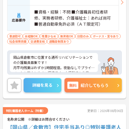
■資格・経験：不問 ■介護職員初任者研
修、実務者研修、介護福祉士：あれば尚可
応募要件
■普通自動車免許必須（ＡＴ限定可）
車通勤可
未経験OK
残業少なめ
無資格OK
日勤のみ
ボーナス・賞与あり
社会保険完備
交通費支給
退職金制度あり
岡山県倉敷市に位置する通所リハビリテーションで
の介護職員募集です！
月平均残業はわずか1時間程度。夜勤なしでプライ
ベートも両立しやすい環境です。未経験でも先輩ス
タッフや制度のフォローがあるので安心して成長で
きる職場です。
詳細を見る
無料
紹介してもらう
ご興味のある方には、面接対策ポイントなど、さら
に詳細をご案内しますのでお気軽にご相談くださ
い！
特別養護老人ホーム（特養）
更新日：2026年08月06日
名称非公開 ※詳細はお問合せください
【岡山県／倉敷市】住宅手当あり◎特別養護老人