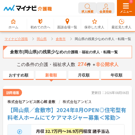
0
0
求人検索
会員登録
メニュー
ホーム
初めての方へ
面談会場一覧
保存した求人
最近見た求人
マイナビ介護職
岡山県
倉敷市
岡山県の残業少なめの求人・転職一覧
倉敷市(岡山県)の残業少なめ
の介護職・福祉の求人・転職一覧
274
この条件の介護・福祉求人数
非公開求人
件 ＋
おすすめ順
新着順
月収順
年収順
訪問看護
更新日：2026年08月06日
株式会社アンビス医心館 倉敷
株式会社アンビス
【岡山県／倉敷市】2024年8月OPEN◎住宅型有
料老人ホームにてケアマネジャー募集＜常勤＞
月収
32.7万円～36.9万円
程度 諸手当込