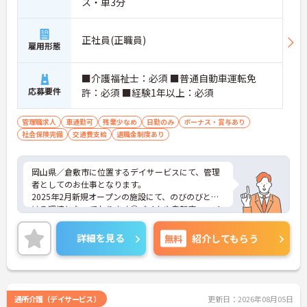
ス・車3分
正社員(正職員)
雇用形態
■介護福祉士：必須 ■普通自動車運転免
応募要件
許：必須 ■経験1年以上：必須
管理職求人
車通勤可
残業少なめ
日勤のみ
ボーナス・賞与あり
社会保険完備
交通費支給
退職金制度あり
岡山県／倉敷市に位置するデイサービスにて、管理
者としてのお仕事となります。
2025年2月新規オープンの施設にて、のびのびと働
ける環境となっております◎バイクや自転車、マイ
カー通勤可能となっておりますので、通勤の際は心
配いりません！
詳細を見る
無料
紹介してもらう
ご興味ある方は面接ポイントをお伝えしますので、
お気軽にお問い合わせください♪
通所介護（デイサービス）
更新日：2026年08月05日