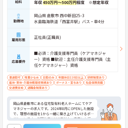
給料
年収
450万円～500万円
程度 ※想定年収
岡山県 倉敷市 西中新田25-3
勤務地
水島臨海鉄道「西富井駅」バス・車4分
正社員(正職員)
雇用形態
■必須：介護支援専門員（ケアマネジャ
ー）資格 ■歓迎：主任介護支援専門員（主
応募要件
任ケアマネジャー）資格
車通勤可
残業少なめ
日勤のみ
年間休日110日以上
研修制度あり
産休･育休･介護休暇取得実績あり
ボーナス・賞与あり
社会保険完備
交通費支給
退職金制度あり
岡山県倉敷市にある住宅型有料老人ホームにてケア
マネジャーの求人です。2024年8月にOPENした施設
で、理想の施設を1から一緒に築き上げていけるポ
ジションです。年間休日は110日以上、充実した福
利厚生も魅力です。