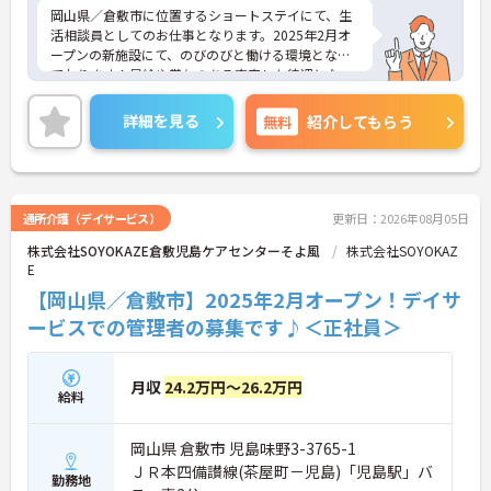
岡山県／倉敷市に位置するショートステイにて、生
活相談員としてのお仕事となります。2025年2月オ
ープンの新施設にて、のびのびと働ける環境となっ
ております！昇給や賞与のある充実した待遇となっ
ており、とてもやりがいのある環境となっておりま
す！
詳細を見る
無料
紹介してもらう
ご興味ある方は面接ポイントをお伝えしますので、
お気軽にお問い合わせください♪
通所介護（デイサービス）
更新日：2026年08月05日
株式会社SOYOKAZE倉敷児島ケアセンターそよ風
株式会社SOYOKAZ
E
【岡山県／倉敷市】2025年2月オープン！デイサ
ービスでの管理者の募集です♪＜正社員＞
月収
24.2万円～26.2万円
給料
岡山県 倉敷市 児島味野3-3765-1
ＪＲ本四備讃線(茶屋町－児島)「児島駅」バ
勤務地