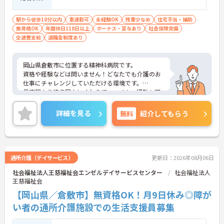
駅から徒歩10分以内
車通勤可
未経験OK
残業少なめ
住宅手当・補助
無資格OK
年間休日110日以上
ボーナス・賞与あり
社会保険完備
交通費支給
退職金制度あり
岡山県倉敷市に位置する精神科病院です。
資格や経験などは問いません！どなたでも介護のお
仕事にチャレンジしていただける環境です。
最寄駅より徒歩圏内にくわえて、マイカー通勤も可
能と通勤も便利です。
ご興味をお持ちの方はお気軽にお問い合わせくださ
詳細を見る
無料
紹介してもらう
い。
通所介護（デイサービス）
更新日：2026年08月06日
社会福祉法人王慈福祉会エンゼルデイサービスセンター
社会福祉法人
王慈福祉会
【岡山県／倉敷市】無資格OK！月9日休み◎障が
い者の通所介護施設での生活支援員募集