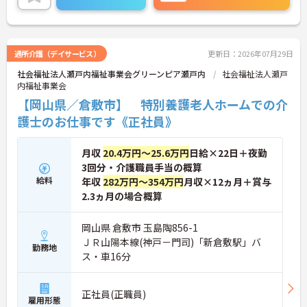
通所介護（デイサービス）
更新日：2026年07月29日
社会福祉法人瀬戸内福祉事業会グリーンピア瀬戸内
社会福祉法人瀬戸
内福祉事業会
【岡山県／倉敷市】 特別養護老人ホームでの介
護士のお仕事です《正社員》
月収
20.4万円～25.6万円
日給×22日＋夜勤
3回分・介護職員手当の概算
給料
年収
282万円～354万円
月収×12ヵ月＋賞与
2.3ヵ月の場合概算
岡山県 倉敷市 玉島陶856-1
ＪＲ山陽本線(神戸－門司)「新倉敷駅」バ
勤務地
ス・車16分
正社員(正職員)
雇用形態