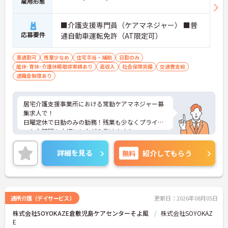
雇用形態
■介護支援専門員（ケアマネジャー） ■普
応募要件
通自動車運転免許（AT限定可）
車通勤可
残業少なめ
住宅手当・補助
日勤のみ
産休･育休･介護休暇取得実績あり
高収入
社会保険完備
交通費支給
退職金制度あり
居宅介護支援事業所における常勤ケアマネジャー募
集求人で！
日曜定休で日勤のみの勤務！残業も少なくプライベ
ートな時間も大切にしながら働けます！
ご興味ある方には、面接のポイントなど、さらに詳
細をお話致しますのでお気軽にご相談ください。
詳細を見る
無料
紹介してもらう
通所介護（デイサービス）
更新日：2026年08月05日
株式会社SOYOKAZE倉敷児島ケアセンターそよ風
株式会社SOYOKAZ
E