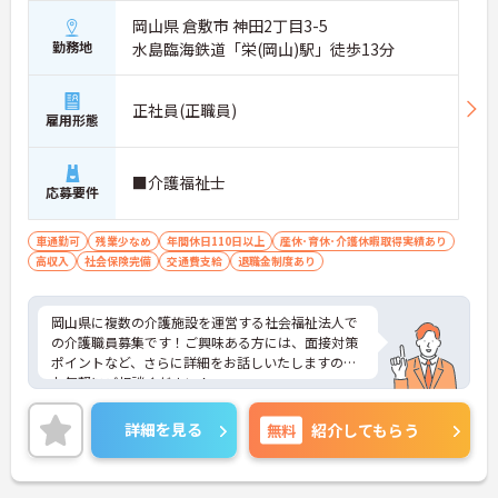
岡山県 倉敷市 神田2丁目3-5
勤務地
水島臨海鉄道「栄(岡山)駅」徒歩13分
正社員(正職員)
雇用形態
■介護福祉士
応募要件
車通勤可
残業少なめ
年間休日110日以上
産休･育休･介護休暇取得実績あり
高収入
社会保険完備
交通費支給
退職金制度あり
岡山県に複数の介護施設を運営する社会福祉法人で
の介護職員募集です！ご興味ある方には、面接対策
ポイントなど、さらに詳細をお話しいたしますので
お気軽にご相談ください！
詳細を見る
無料
紹介してもらう