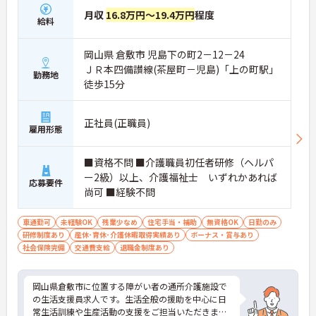
月収
16.8万円～19.4万円
程度
給料
岡山県 倉敷市 児島下の町2－12－24
ＪＲ本四備讃線(茶屋町－児島)「上の町駅」
勤務地
徒歩15分
正社員(正職員)
雇用形態
■資格不問 ■介護職員初任者研修（ヘルパ
ー2級）以上、介護福祉士 いずれかあれば
応募要件
尚可 ■経験不問
車通勤可
未経験OK
残業少なめ
住宅手当・補助
無資格OK
日勤のみ
研修制度あり
産休･育休･介護休暇取得実績あり
ボーナス・賞与あり
社会保険完備
交通費支給
退職金制度あり
岡山県倉敷市に位置する障がい者の通所介護施設で
の生活支援員求人です。生活全般の援助を中心に日
常生活訓練や生産活動の支援をご担当いただきま