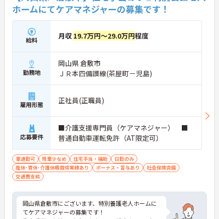
ホームにてケアマネジャーの募集です！
月収
19.7万円～29.0万円
程度
給料
岡山県 倉敷市
勤務地
ＪＲ本四備讃線(茶屋町－児島)
正社員(正職員)
雇用形態
■介護支援専門員（ケアマネジャー） ■
応募要件
普通自動車運転免許（AT限定可）
車通勤可
残業少なめ
住宅手当・補助
日勤のみ
産休･育休･介護休暇取得実績あり
ボーナス・賞与あり
社会保険完備
交通費支給
岡山県倉敷市にございます、特別養護老人ホームに
てケアマネジャーの募集です！