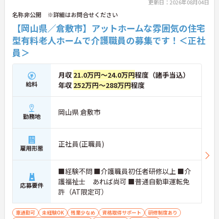
更新日：2026年08月04日
■ 働きやすさを支える休暇制度
名称非公開 ※詳細はお問合せください
【岡山県／倉敷市】アットホームな雰囲気の住宅
休日制度が整っている職場です
・年間休日109日
型有料老人ホームで介護職員の募集です！＜正社
・4日連続のリフレッシュ休暇あり
員＞
・有給休暇制度あり
→ プライベートの時間も大切にしながら働ける環境
です♪
月収
21.0万円～24.0万円
程度（諸手当込）
給料
年収
252万円～288万円
程度
■ 未経験から挑戦できる環境
岡山県 倉敷市
介護経験不問で応募可能です
勤務地
・経験不問
・学歴不問
・施設見学を随時受付
正社員(正職員)
雇用形態
→ 介護の仕事をこれから始めたい方も安心して応募
しやすい環境です♪
■経験不問 ■介護職員初任者研修以上 ■介
護福祉士 あれば尚可 ■普通自動車運転免
応募要件
■ 各種手当が充実した待遇面
許（AT限定可）
処遇改善関連の手当が支給されます
・介護職員処遇手当あり
車通勤可
未経験OK
残業少なめ
資格取得サポート
研修制度あり