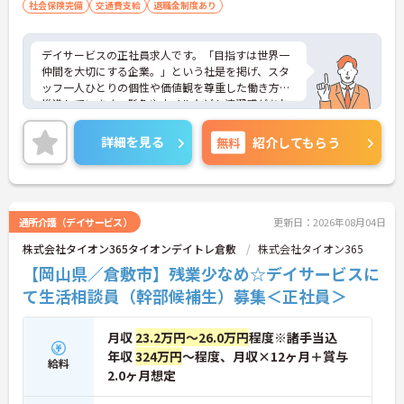
社会保険完備
交通費支給
退職金制度あり
デイサービスの正社員求人です。「目指すは世界一
仲間を大切にする企業。」という社是を掲げ、スタ
ッフ一人ひとりの個性や価値観を尊重した働き方を
推進しています。髪色やネイルなども清潔感があれ
ば原則自由となっており、自分らしいスタイルで無
理なく働くことが可能です。日々の頑張りやチーム
詳細を見る
無料
紹介してもらう
ワークは賞与とは別に支給される特別報酬としてし
っかり還元されるため、高いモチベーションを維持
しながら業務に取り組めます。残業は少なく、月9日
の公休に加えて年間17日のリフレッシュ休暇も用意
されており、プライベートの時間を大切にできる環
通所介護（デイサービス）
更新日：2026年08月04日
境です。定年65歳以降も再雇用制度により70歳まで
株式会社タイオン365タイオンデイトレ倉敷
株式会社タイオン365
勤務可能であり、退職金制度も完備されているな
ど、長期的に安定したキャリアを築いていける職場
【岡山県／倉敷市】残業少なめ☆デイサービスに
です。入社後はOJTによる丁寧なフォロー体制があ
て生活相談員（幹部候補生）募集＜正社員＞
り、資格取得支援制度も活用しながら更なるスキル
アップを目指せます。
★おすすめPOINT★
月収
23.2万円～26.0万円
程度※諸手当込
【賞与とは別に特別報酬が支給され、収入アップが
年収
324万円
～程度、月収×12ヶ月＋賞与
期待できます】
給料
2.0ヶ月想定
・日々の施設運営への貢献やチームワークが多角的
に評価されるため、目に見える形で還元されます。