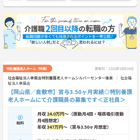
ご興味のある方には、面接対策ポイントなど、さら
方を選択できます。
に詳細をお話いたしますので、お気軽にご相談くだ
・清潔感があれば髪色やネイルなども自由となって
さい。
おり、自分らしいスタイルを大切にできる環境で
す。
特別養護老人ホーム（特養）
更新日：2026年08月04日
社会福祉法人幸風会特別養護老人ホームシルバーセンター後楽
社会福
祉法人幸風会
【岡山県／倉敷市】賞与3.50ヶ月実績◎特別養護
老人ホームにて介護職員の募集です＜正社員＞
月収
24.0万円
～（夜勤月4回・喀痰吸引夜勤
月4回想定）
給料
年収
347万円
～（賞与3.50ヶ月想定）