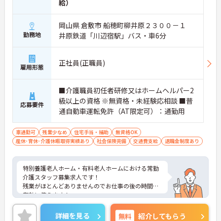
給）
岡山県 倉敷市 船穂町柳井原２３００－１
勤務地
井原鉄道「川辺宿駅」バス・車6分
正社員(正職員)
雇用形態
■介護職員初任者研修又はホームヘルパー2
級以上の資格 ※無資格・未経験応相談 ■普
応募要件
通自動車運転免許（AT限定可）：通勤用
車通勤可
残業少なめ
住宅手当・補助
無資格OK
産休･育休･介護休暇取得実績あり
社会保険完備
交通費支給
退職金制度あり
特別養護老人ホーム・有料老人ホームにおける常勤
介護スタッフ募集求人です！
残業がほとんどありませんのでお仕事の後の時間も
有効に使えます！
ご興味ある方には、面接のポイントなど、さらに詳
細をお話致しますのでお気軽にご相談ください。
詳細を見る
無料
紹介してもらう