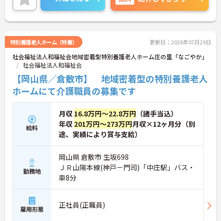
すすめしたいポイントのひとつ☆
ご興味がある方は是非一度マイナビまでお問い合わ
せください！さらに詳細などお伝え致します！！
特別養護老人ホーム（特養）
更新日：2026年07月29日
社会福祉法人和福祉会地域密着型特別養護老人ホーム庄の里「なごやか」
社会福祉法人和福祉会
【岡山県／倉敷市】 地域密着型の特別養護老人
ホームにて介護職員の募集です
月収
16.8万円～22.8万円
（諸手当込）
年収
201万円～273万円
月収×12ヶ月分（別
給料
途、実績により賞与支給）
岡山県 倉敷市 生坂698
ＪＲ山陽本線(神戸－門司)「中庄駅」バス・
勤務地
車8分
正社員(正職員)
雇用形態