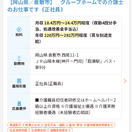
【岡山県／倉敷市】 グループホームでの介護士
のお仕事です《正社員》
月収
18.4万円～24.4万円
程度（夜勤4回分手
当、処遇改善金手当込）
給料
年収
220万円～292万円
程度（賞与別途支
給）
岡山県 倉敷市 西尾11-1
ＪＲ山陽本線(神戸－門司)「庭瀬駅」バス・
勤務地
車9分
正社員(正職員)
雇用形態
■介護職員初任者研修又はホームヘルパー2
級以上の資格 ※介護福祉士優遇 ※介護実務
応募要件
経験者優遇（未経験者応相談）
車通勤可
残業少なめ
住宅手当・補助
産休･育休･介護休暇取得実績あり
社会保険完備
交通費支給
退職金制度あり