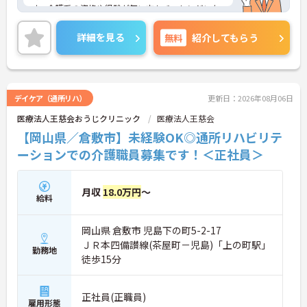
す。介護系の資格や経験が無い方もチャレンジいた
だけます。先輩が丁寧にサポートしてくださいます
ので安心です。月9日休み、日勤のみのご勤務ですの
詳細を見る
無料
紹介してもらう
で、生活リズムを整えやすく無理なくご勤務いただ
けます♪ご興味のある方には、面接対策ポイントな
ど、さらに詳細をお話ししますのでお気軽にご相談
ください！
デイケア（通所リハ）
更新日：2026年08月06日
医療法人王慈会おうじクリニック
医療法人王慈会
【岡山県／倉敷市】未経験OK◎通所リハビリテ
ーションでの介護職員募集です！＜正社員＞
月収
18.0万円
～
給料
岡山県 倉敷市 児島下の町5-2-17
ＪＲ本四備讃線(茶屋町－児島)「上の町駅」
勤務地
徒歩15分
正社員(正職員)
雇用形態