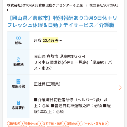
株式会社SOYOKAZE倉敷児島ケアセンターそよ風
株式会社SOYOKAZ
E
【岡山県／倉敷市】特別報酬あり◎月9日休＋リ
フレッシュ休暇＆日勤♪デイサービス／介護職
月収
22.4万円
～
給料
岡山県 倉敷市 児島味野3-2-4
ＪＲ本四備讃線(茶屋町－児島)「児島駅」バ
勤務地
ス・車3分
正社員(正職員)
雇用形態
■介護職員初任者研修（ヘルパー2級）以
上：必須 ■普通自動車運転免許：必須 ■経
応募要件
験1年以上：必須
車通勤可
残業少なめ
住宅手当・補助
日勤のみ
ボーナス・賞与あり