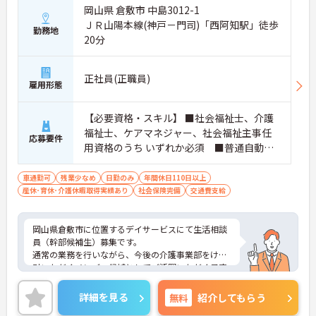
・努力がダイレクトに評価へつながる制度により、
岡山県 倉敷市 中島3012-1
仕事へのモチベーションを高めながら働けます。
ＪＲ山陽本線(神戸－門司)「西阿知駅」徒歩
勤務地
20分
【チームでの情報共有が徹底されており、安心して
業務に取り組める体制です】
・毎朝スタッフ全員でミーティングを行い、お客様
正社員(正職員)
の体調や業務連絡を細やかに共有する仕組みがあり
雇用形態
ます。
・多職種連携で職種を超えて相談しやすい雰囲気の
【必要資格・スキル】 ■社会福祉士、介護
もと、困った時もすぐにお互いをフォローし合えま
福祉士、ケアマネジャー、社会福祉主事任
す。
応募要件
用資格のうち いずれか必須 ■普通自動車
【残業が少なく独自の休暇制度も完備され、長期的
運転免許（AT限定可） ■PCスキル（ワー
に安定して働ける環境です】
ド、エクセルの基本的な操作レベルで可）
車通勤可
残業少なめ
日勤のみ
年間休日110日以上
・残業は少なく、年間17日のリフレッシュ休暇も取
産休･育休･介護休暇取得実績あり
社会保険完備
交通費支給
得できることで、心身の疲労をしっかり回復できま
す。
・定年65歳以降も再雇用制度で70歳まで勤務可能で
岡山県倉敷市に位置するデイサービスにて生活相談
あり、退職金制度も備わって無理なく長く続けられ
員（幹部候補生）募集です。
ます。
通常の業務を行いながら、今後の介護事業部をけん
引いただくメンバー候補としてご活躍いただく予定
【一人ひとりの個性や希望を尊重し、自分らしくキ
です。
ャリアを描ける職場です】
月平均残業10h程度、年間休日114日とメリハリをつ
詳細を見る
無料
紹介してもらう
・時短勤務からフルタイム、さらには管理者へのス
けて働ける環境があります。
テップアップまで、ライフステージに合わせた働き