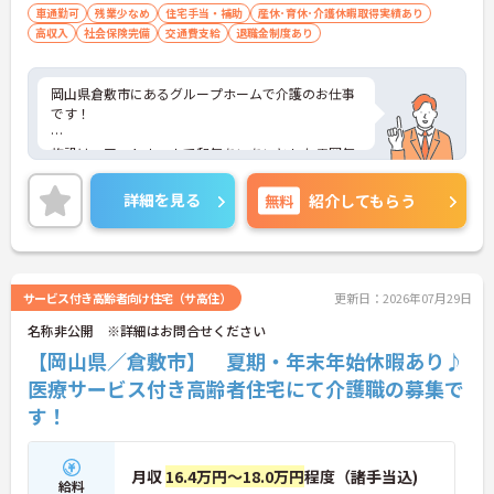
車通勤可
残業少なめ
住宅手当・補助
産休･育休･介護休暇取得実績あり
高収入
社会保険完備
交通費支給
退職金制度あり
岡山県倉敷市にあるグループホームで介護のお仕事
です！
施設は、アットホームで和気あいあいとした雰囲気
♪スタッフ間の連携もしっかりとれており、質問や
相談ができる環境ですので安心です！
詳細を見る
無料
紹介してもらう
まずは日勤業務からのスタートで、先輩職員による
丁寧な指導の元、夜勤業務も行って頂きます！
賞与4.90ヵ月分の支給実績があるなど、頑張りがし
サービス付き高齢者向け住宅（サ高住）
更新日：2026年07月29日
っかりと反映されるのもおすすめしたいポイントの
名称非公開 ※詳細はお問合せください
ひとつ☆
【岡山県／倉敷市】 夏期・年末年始休暇あり♪
ご興味がある方は是非一度マイナビまでお問合せく
医療サービス付き高齢者住宅にて介護職の募集で
ださい！！
す！
月収
16.4万円～18.0万円
程度（諸手当込)
給料