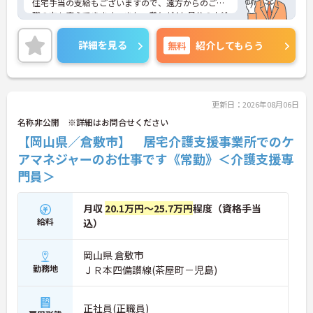
住宅手当の支給もございますので、遠方からのご転
職の方も安心できます。また、賞与が4か月分の支給
実績がございますので、頑張りをしっかりと評価す
る職場環境です！
詳細を見る
無料
紹介してもらう
ご興味のある方は、マイナビ介護職までお問い合わ
せください。
更新日：2026年08月06日
名称非公開 ※詳細はお問合せください
【岡山県／倉敷市】 居宅介護支援事業所でのケ
アマネジャーのお仕事です《常勤》＜介護支援専
門員＞
月収
20.1万円～25.7万円
程度（資格手当
給料
込）
岡山県 倉敷市
勤務地
ＪＲ本四備讃線(茶屋町－児島)
正社員(正職員)