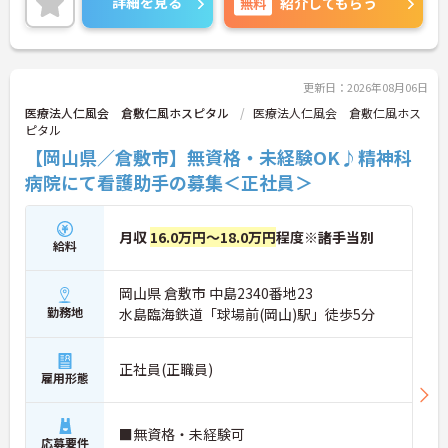
詳細を見る
無料
紹介してもらう
ご興味がありましたら、詳細をお伝えしますので、
お気軽にお問い合わせください！
更新日：2026年08月06日
医療法人仁風会 倉敷仁風ホスピタル
医療法人仁風会 倉敷仁風ホス
ピタル
【岡山県／倉敷市】無資格・未経験OK♪精神科
病院にて看護助手の募集＜正社員＞
月収
16.0万円～18.0万円
程度※諸手当別
給料
岡山県 倉敷市 中島2340番地23
勤務地
水島臨海鉄道「球場前(岡山)駅」徒歩5分
正社員(正職員)
雇用形態
■無資格・未経験可
応募要件