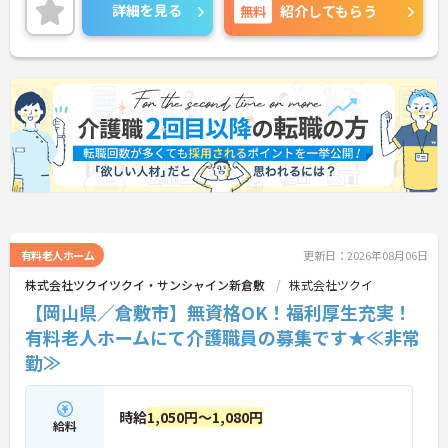
ご興味のある方には、面接対策ポイントなど、さら
詳細を見る
無料
紹介してもらう
に詳細をお話しいたしますのでお気軽にご相談くだ
さい！
有料老人ホーム
更新日：2026年08月06日
株式会社ツクイツクイ・サンシャイン新倉敷
株式会社ツクイ
【岡山県／倉敷市】無資格OK！福利厚生充実！
有料老人ホームにて介護職員の募集です★≪非常
勤≫
時給
1,050円～1,080円
給料