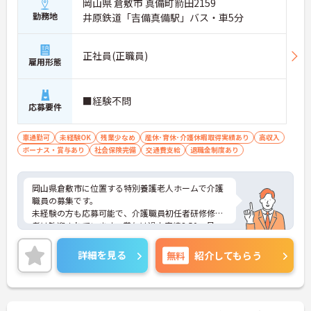
岡山県 倉敷市 真備町箭田2159
勤務地
井原鉄道「吉備真備駅」バス・車5分
正社員(正職員)
雇用形態
■経験不問
応募要件
車通勤可
未経験OK
残業少なめ
産休･育休･介護休暇取得実績あり
高収入
ボーナス・賞与あり
社会保険完備
交通費支給
退職金制度あり
岡山県倉敷市に位置する特別養護老人ホームで介護
職員の募集です。
未経験の方も応募可能で、介護職員初任者研修修了
者は歓迎されています。賞与は過去実績3.50ヶ月
分、各種処遇改善手当の支給があります。年間休日1
09日やリフレッシュ休暇もあり、仕事とプライベー
詳細を見る
無料
紹介してもらう
トの両立を目指しやすい環境です。ご興味のある方
には、面接対策ポイントなどさらに詳細をお話いた
しますので、お気軽にご相談ください。