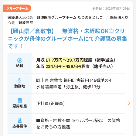
グループホーム
更新日：2026年07月29日
医療法人以心会 難波医院グループホーム たつのおとしご
医療法人以
心会 難波医院
【岡山県／倉敷市】 無資格・未経験OK◎クリ
ニックが母体のグループホームにて介護職の募集
です！
月収
17.7万円～29.7万円
程度（諸手当込）
給料
年収
284万円～459万円
程度（諸手当込）
岡山県 倉敷市 福田町古新田146番地の4
勤務地
水島臨海鉄道「弥生駅」徒歩13分
正社員(正職員)
雇用形態
■資格・経験不問 ※ヘルパー2級以上の資格
応募要件
をお持ちの方優遇