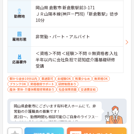
岡山県 倉敷市 新倉敷駅前3-171
ＪＲ山陽本線(神戸－門司)「新倉敷駅」徒歩
勤務地
10分
非常勤・パート・アルバイト
雇用形態
＜資格＞不問 ＜経験＞不問 ※無資格者:入社
半年以内に会社負担で認知症介護基礎研修
応募要件
受講
駅から徒歩10分以内
車通勤可
未経験OK
残業少なめ
無資格OK
ブランクOK
資格取得サポート
研修制度あり
産休･育休･介護休暇取得実績あり
社会保険完備
交通費支給
岡山県倉敷市にございます有料老人ホームにて、非
常勤の介護職員の募集です！
週2日～、勤務時間も相談可能◎ご自身のライフス
タイルに合わせてのご就業が可能です◎
福利厚生も充実しており、長期的な就業ができる環
境が整っています◎