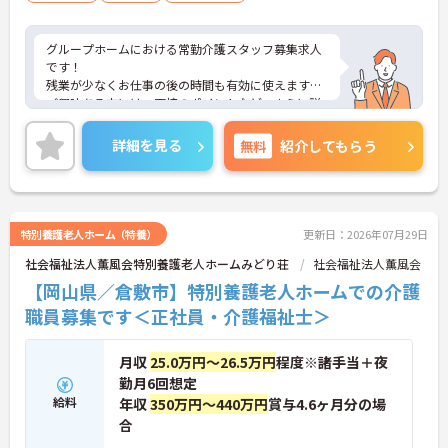
グループホームにおける常勤介護スタッフ募集求人
です！
残業が少なくお仕事の後の時間も有効に使えます！
ご興味ある方には、面接のポイントなど、さらに詳
細をお話致しますのでお気軽にご相談ください。
詳細を見る
無料
紹介してもらう
特別養護老人ホーム（特養）
更新日：2026年07月29日
社会福祉法人薫風会特別養護老人ホームみどり荘
社会福祉法人薫風会
【岡山県／倉敷市】特別養護老人ホームでの介護
職員募集です＜正社員・介護福祉士＞
月収
25.0万円～26.5万円
程度※諸手当＋夜
勤月6回想定
給料
年収
350万円～440万円
賞与4.6ヶ月分の場
合