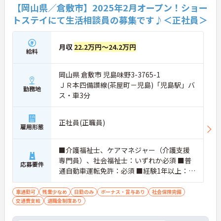
【岡山県／倉敷市】2025年2月オープン！ショー
トステイにて生活相談員の募集です♪＜正社員＞
月収
22.2万円～24.2万円
給料
岡山県 倉敷市 児島味野3-3765-1
ＪＲ本四備讃線(茶屋町－児島)「児島駅」バ
勤務地
ス・車3分
正社員(正職員)
雇用形態
■介護福祉士、ケアマネジャー（介護支援
専門員）、社会福祉士：いずれか必須 ■普
応募要件
通自動車運転免許：必須 ■経験1年以上：必
須
車通勤可
残業少なめ
日勤のみ
ボーナス・賞与あり
社会保険完備
交通費支給
退職金制度あり