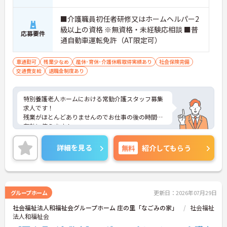
■介護職員初任者研修又はホームヘルパー2
級以上の資格 ※無資格・未経験応相談 ■普
応募要件
通自動車運転免許（AT限定可）
車通勤可
残業少なめ
産休･育休･介護休暇取得実績あり
社会保険完備
交通費支給
退職金制度あり
特別養護老人ホームにおける常勤介護スタッフ募集
求人です！
残業がほとんどありませんのでお仕事の後の時間も
有効に使えます！
ご興味ある方には、面接のポイントなど、さらに詳
細をお話致しますのでお気軽にご相談ください。
詳細を見る
無料
紹介してもらう
グループホーム
更新日：2026年07月29日
社会福祉法人和福祉会グループホーム 庄の里「なごみの家」
社会福祉
法人和福祉会