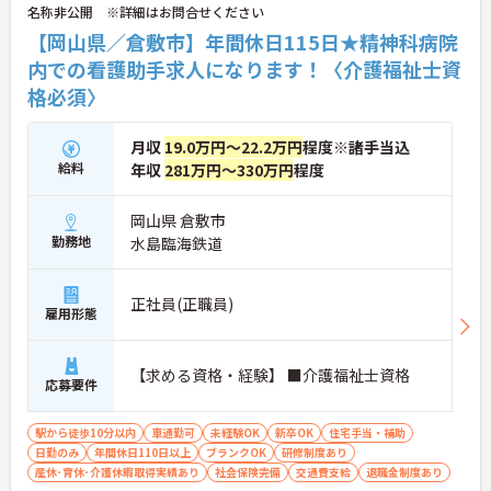
名称非公開 ※詳細はお問合せください
【岡山県／倉敷市】年間休日115日★精神科病院
内での看護助手求人になります！〈介護福祉士資
格必須〉
月収
19.0万円～22.2万円
程度※諸手当込
給料
年収
281万円～330万円
程度
岡山県 倉敷市
勤務地
水島臨海鉄道
正社員(正職員)
雇用形態
【求める資格・経験】 ■介護福祉士資格
応募要件
駅から徒歩10分以内
車通勤可
未経験OK
新卒OK
住宅手当・補助
日勤のみ
年間休日110日以上
ブランクOK
研修制度あり
産休･育休･介護休暇取得実績あり
社会保険完備
交通費支給
退職金制度あり