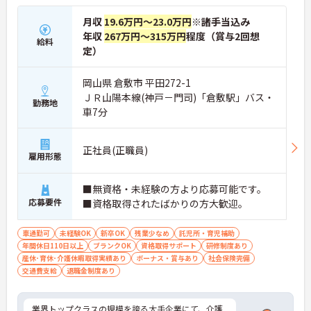
月収
19.6万円～23.0万円
※諸手当込み
年収
267万円～315万円
程度（賞与2回想
給料
定）
岡山県 倉敷市 平田272-1
ＪＲ山陽本線(神戸－門司)「倉敷駅」バス・
勤務地
車7分
正社員(正職員)
雇用形態
■無資格・未経験の方より応募可能です。
応募要件
■資格取得されたばかりの方大歓迎。
車通勤可
未経験OK
新卒OK
残業少なめ
託児所・育児補助
年間休日110日以上
ブランクOK
資格取得サポート
研修制度あり
産休･育休･介護休暇取得実績あり
ボーナス・賞与あり
社会保険完備
交通費支給
退職金制度あり
業界トップクラスの規模を誇る大手企業にて、介護