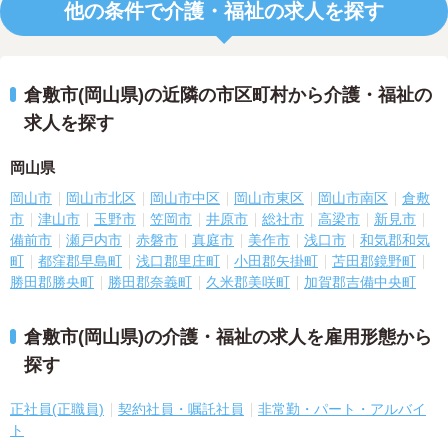
他の条件で介護・福祉の求人を探す
倉敷市(岡山県)の近隣の市区町村から介護・福祉の
求人を探す
岡山県
岡山市
岡山市北区
岡山市中区
岡山市東区
岡山市南区
倉敷
市
津山市
玉野市
笠岡市
井原市
総社市
高梁市
新見市
備前市
瀬戸内市
赤磐市
真庭市
美作市
浅口市
和気郡和気
町
都窪郡早島町
浅口郡里庄町
小田郡矢掛町
苫田郡鏡野町
勝田郡勝央町
勝田郡奈義町
久米郡美咲町
加賀郡吉備中央町
倉敷市(岡山県)の介護・福祉の求人を雇用形態から
探す
正社員(正職員)
契約社員・嘱託社員
非常勤・パート・アルバイ
ト