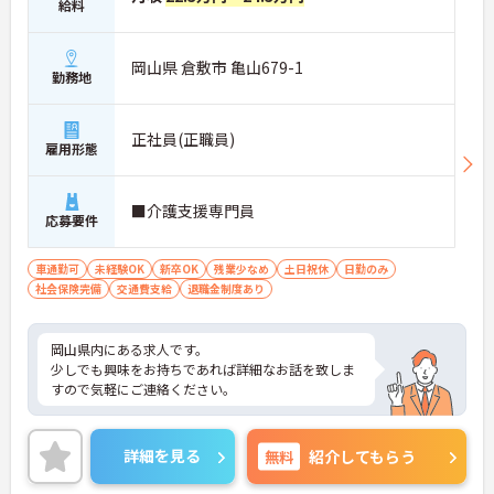
給料
岡山県 倉敷市 亀山679-1
勤務地
正社員(正職員)
雇用形態
■介護支援専門員
応募要件
車通勤可
未経験OK
新卒OK
残業少なめ
土日祝休
日勤のみ
社会保険完備
交通費支給
退職金制度あり
岡山県内にある求人です。
少しでも興味をお持ちであれば詳細なお話を致しま
すので気軽にご連絡ください。
詳細を見る
無料
紹介してもらう