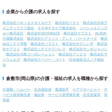
企業から介護の求人を探す
株式会社ベネッセスタイルケア
株式会社ツクイ
株式会社日本ア
メニティライフ協会
ＳＯＭＰＯケア株式会社
ソーシャルインク
ルー株式会社
株式会社SOYOKAZE
株式会社ケア２１
ALSOK
介護株式会社
株式会社ケアリッツ・アンド・パートナーズ
株式
会社ニチイ学館
株式会社ソラスト
株式会社やさしい手
株式会
社ケア２１
株式会社ニチイケアパレス
株式会社サンガジャパン
株式会社川島コーポレーション
株式会社アンビス
株式会社サ
ンウェルズ
株式会社スーパー・コート
社会福祉法人ノテ福祉
会
倉敷市(岡山県)の介護・福祉の求人を職種から探す
介護職・ヘルパー
生活相談員
看護助手
ケアマネージャー
サ
ービス提供責任者
施設長
サービス管理責任者
生活支援員
管
理者