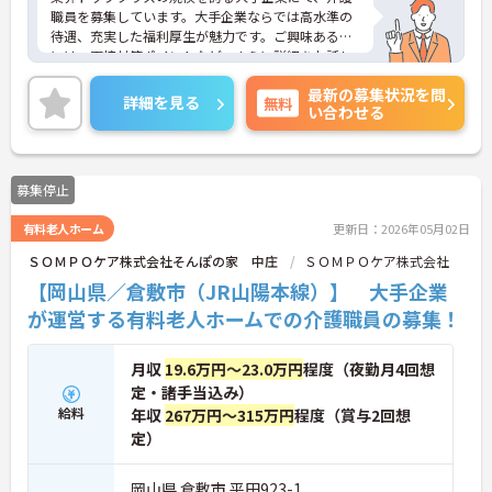
職員を募集しています。大手企業ならでは高水準の
待遇、充実した福利厚生が魅力です。ご興味ある方
には、面接対策ポイントなど、さらに詳細をお話し
いたしますのでお気軽にご相談ください。
最新の募集状況を問
詳細を見る
無料
い合わせる
募集停止
有料老人ホーム
更新日：2026年05月02日
ＳＯＭＰＯケア株式会社そんぽの家 中庄
ＳＯＭＰＯケア株式会社
【岡山県／倉敷市（JR山陽本線）】 大手企業
が運営する有料老人ホームでの介護職員の募集！
月収
19.6万円～23.0万円
程度（夜勤月4回想
定・諸手当込み）
給料
年収
267万円～315万円
程度（賞与2回想
定）
岡山県 倉敷市 平田923-1