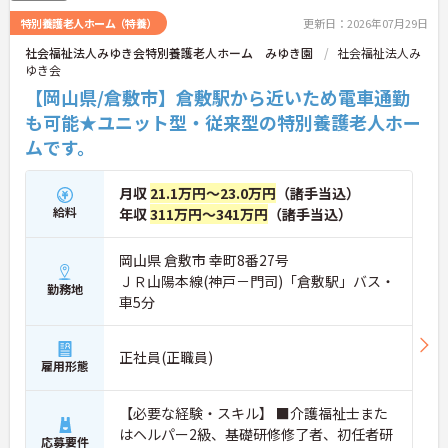
特別養護老人ホーム（特養）
更新日：2026年07月29日
社会福祉法人みゆき会特別養護老人ホーム みゆき園
社会福祉法人み
ゆき会
【岡山県/倉敷市】倉敷駅から近いため電車通勤
も可能★ユニット型・従来型の特別養護老人ホー
ムです。
月収
21.1万円～23.0万円
（諸手当込）
給料
年収
311万円～341万円
（諸手当込）
岡山県 倉敷市 幸町8番27号
ＪＲ山陽本線(神戸－門司)「倉敷駅」バス・
勤務地
車5分
正社員(正職員)
雇用形態
【必要な経験・スキル】 ■介護福祉士また
はヘルパー2級、基礎研修修了者、初任者研
応募要件