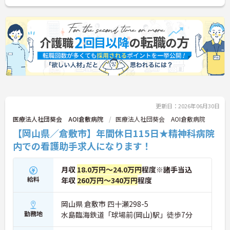
更新日：2026年06月30日
医療法人社団葵会 AOI倉敷病院
医療法人社団葵会 AOI倉敷病院
【岡山県／倉敷市】年間休日115日★精神科病院
内での看護助手求人になります！
月収
18.0万円～24.0万円
程度※諸手当込
給料
年収
260万円～340万円
程度
岡山県 倉敷市 四十瀬298-5
勤務地
水島臨海鉄道「球場前(岡山)駅」徒歩7分