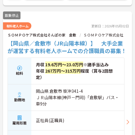
募集停止
有料老人ホーム
更新日：2026年05月02日
ＳＯＭＰＯケア株式会社そんぽの家 倉敷
ＳＯＭＰＯケア株式会社
【岡山県／倉敷市（JR山陽本線）】 大手企業
が運営する有料老人ホームでの介護職員の募集！
月収
19.6万円～23.0万円
※諸手当込み
年収
267万円～315万円
程度（賞与2回想
給料
定）
岡山県 倉敷市 笹沖341-4
ＪＲ山陽本線(神戸－門司)「倉敷駅」バス・
勤務地
車9分
正社員(正職員)
雇用形態