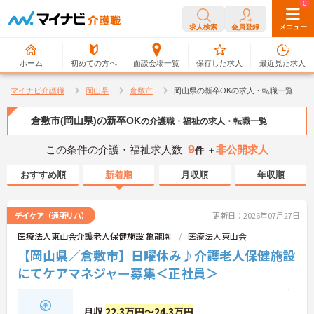
0
0
求人検索
会員登録
メニュー
ホーム
初めての方へ
面談会場一覧
保存した求人
最近見た求人
マイナビ介護職
岡山県
倉敷市
岡山県の新卒OKの求人・転職一覧
倉敷市(岡山県)の新卒OK
の介護職・福祉の求人・転職一覧
9
この条件の介護・福祉求人数
非公開求人
件 ＋
おすすめ順
新着順
月収順
年収順
デイケア（通所リハ）
更新日：2026年07月27日
医療法人東山会介護老人保健施設 亀龍園
医療法人東山会
【岡山県／倉敷市】日曜休み♪介護老人保健施設
にてケアマネジャー募集＜正社員＞
月収
22.3万円～24.3万円