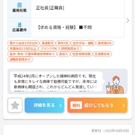
正社員(正職員)
雇用形態
【求める資格・経験】 ■不問
応募要件
駅から徒歩10分以内
車通勤可
新卒OK
住宅手当・補助
無資格OK
年間休日110日以上
ブランクOK
研修制度あり
産休･育休･介護休暇取得実績あり
高収入
社会保険完備
交通費支給
退職金制度あり
平成24年2月にオープンした精神科病院です。現在
も非常にキレイな病棟で勤務可能ですが、来年には
新病棟も開設され、これからどんどん発達していく
病院です。より詳しく知りたい方には、面接ポイン
トや求人の詳細をお伝えいたしますので、お問い合
わせください
詳細を見る
無料
紹介してもらう
更新日：2026年06月08日