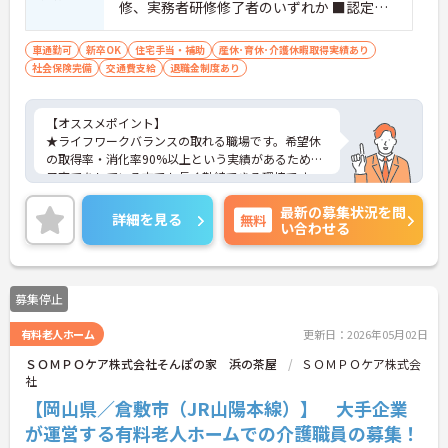
修、実務者研修修了者のいずれか ■認定特
定行為業務資格者優遇 ■介護福祉施設での
経験1年以上優遇（未経験者の方も要相談）
車通勤可
新卒OK
住宅手当・補助
産休･育休･介護休暇取得実績あり
社会保険完備
交通費支給
退職金制度あり
【オススメポイント】
★ライフワークバランスの取れる職場です。希望休
の取得率・消化率90%以上という実績があるため、
子育てをしている方でも長く勤続できる環境です。
（2日以上の連続休暇も取得実績あり）
最新の募集状況を問
興味のある方はお気軽にご連絡下さい。
詳細を見る
無料
い合わせる
募集停止
有料老人ホーム
更新日：2026年05月02日
ＳＯＭＰＯケア株式会社そんぽの家 浜の茶屋
ＳＯＭＰＯケア株式会
社
【岡山県／倉敷市（JR山陽本線）】 大手企業
が運営する有料老人ホームでの介護職員の募集！