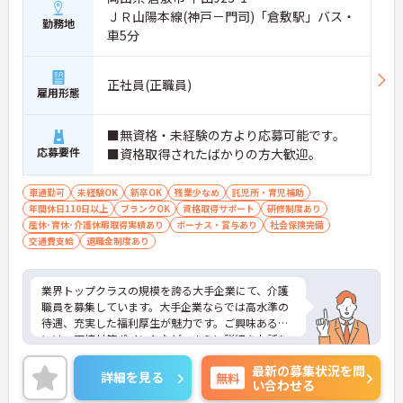
ＪＲ山陽本線(神戸－門司)「倉敷駅」バス・
勤務地
車5分
正社員(正職員)
雇用形態
■無資格・未経験の方より応募可能です。
応募要件
■資格取得されたばかりの方大歓迎。
車通勤可
未経験OK
新卒OK
残業少なめ
託児所・育児補助
年間休日110日以上
ブランクOK
資格取得サポート
研修制度あり
産休･育休･介護休暇取得実績あり
ボーナス・賞与あり
社会保険完備
交通費支給
退職金制度あり
業界トップクラスの規模を誇る大手企業にて、介護
職員を募集しています。大手企業ならでは高水準の
待遇、充実した福利厚生が魅力です。ご興味ある方
には、面接対策ポイントなど、さらに詳細をお話し
いたしますのでお気軽にご相談ください。
最新の募集状況を問
詳細を見る
無料
い合わせる