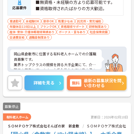
■無資格・未経験の方より応募可能です。
応募要件
■資格取得されたばかりの方大歓迎。
車通勤可
未経験OK
新卒OK
残業少なめ
託児所・育児補助
年間休日110日以上
ブランクOK
資格取得サポート
研修制度あり
産休･育休･介護休暇取得実績あり
ボーナス・賞与あり
社会保険完備
交通費支給
退職金制度あり
岡山県倉敷市に位置する有料老人ホームでの介護職
員募集です。
業界トップクラスの規模を誇る大手企業にて、介護
職員を募集しています。大手企業ならでは高水準の
待遇、充実した福利厚生が魅力です。ご興味ある方
最新の募集状況を問
には、面接対策ポイントなど、さらに詳細をお話し
詳細を見る
無料
い合わせる
いたしますのでお気軽にご相談ください。
募集停止
有料老人ホーム
更新日：2026年02月10日
ＳＯＭＰＯケア株式会社そんぽの家 新倉敷
ＳＯＭＰＯケア株式会社