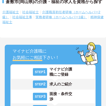
倉敷市(岡山県)の介護・福祉の求人を資格から探す
介護福祉士
社会福祉士
介護職員初任者研修（ホームヘルパー2
級）
社会福祉主事
実務者研修（ホームヘルパー1級）
精神保健
福祉士
マイナビ介護職に
お気軽にご相談
下さい！
マイナビ介護
1
STEP
職にご登録
2
求人のご紹介
STEP
面接・条件交
3
STEP
渉