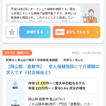
平成24年2月にオープンした精神科病院です。現在
も非常にキレイな病棟で勤務可能ですが、来年には
新病棟も開設され、これからどんどん発達していく
病院です。より詳しく知りたい方には、面接ポイン
トや求人の詳細をお伝えいたしますので、お問い合
わせください
詳細を見る
無料
紹介してもらう
デイケア（通所リハ）
更新日：2025年01月28日
医療法人東山会介護老人保健施設 亀龍園
医療法人東山会
【岡山県／倉敷市】 老人保健施設にて介護職の
求人です《社会福祉士》
月収
15.3万円
～※短大卒の給与モデル
給料
年収
235万円
～※賞与3.6ヶ月分の場合
岡山県 倉敷市 亀山679-1
ＪＲ山陽本線(神戸－門司)「倉敷駅」バス・
勤務地