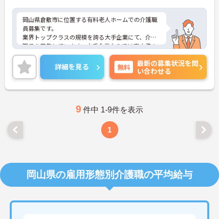
岡山県倉敷市に位置する有料老人ホームでの介護職
員募集です。
業界トップクラスの規模を誇る大手企業にて、介護
職員を募集しています。大手企業ならでは高水準の
待遇、充実した福利厚生が魅力です。ご興味ある方
最新の募集状況を問
には、面接対策ポイントなど、さらに詳細をお話し
詳細を見る
無料
い合わせる
いたしますのでお気軽にご相談ください。
9
件中 1-9件を表示
1
岡山県の雇用形態別介護職の平均給与