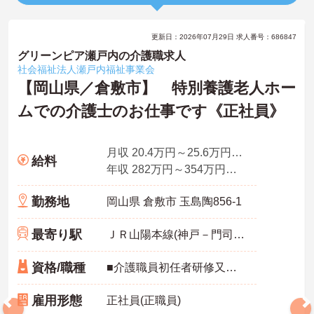
更新日：2026年07月29日 求人番号：686847
グリーンピア瀬戸内の介護職求人
社会福祉法人瀬戸内福祉事業会
【岡山県／倉敷市】 特別養護老人ホー
ムでの介護士のお仕事です《正社員》
月収 20.4万円～25.6万円日給×22日＋夜勤3回分・介護職員手当の概算
給料
年収 282万円～354万円月収×12ヵ月＋賞与2.3ヵ月の場合概算
勤務地
岡山県 倉敷市 玉島陶856-1
最寄り駅
ＪＲ山陽本線(神戸－門司)「新倉敷駅」バス・車16分
資格/職種
■介護職員初任者研修又はホームヘルパー2級以上の資格 ※無資格・未経験応相談 ■普通自動車運転免許（AT限定可）
雇用形態
正社員(正職員)