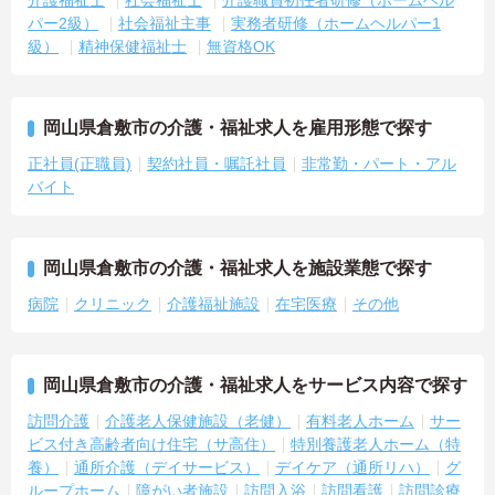
介護福祉士
社会福祉士
介護職員初任者研修（ホームヘル
パー2級）
社会福祉主事
実務者研修（ホームヘルパー1
級）
精神保健福祉士
無資格OK
岡山県倉敷市の介護・福祉求人を雇用形態で探す
正社員(正職員)
契約社員・嘱託社員
非常勤・パート・アル
バイト
岡山県倉敷市の介護・福祉求人を施設業態で探す
病院
クリニック
介護福祉施設
在宅医療
その他
岡山県倉敷市の介護・福祉求人をサービス内容で探す
訪問介護
介護老人保健施設（老健）
有料老人ホーム
サー
ビス付き高齢者向け住宅（サ高住）
特別養護老人ホーム（特
養）
通所介護（デイサービス）
デイケア（通所リハ）
グ
ループホーム
障がい者施設
訪問入浴
訪問看護
訪問診療