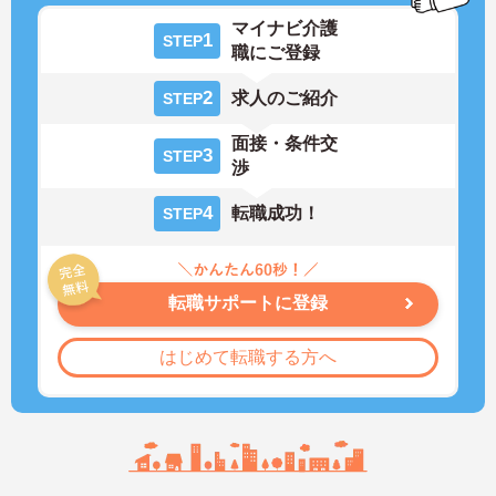
マイナビ介護
1
STEP
職にご登録
2
求人のご紹介
STEP
面接・条件交
3
STEP
渉
4
転職成功！
STEP
転職サポートに登録
はじめて転職する方へ