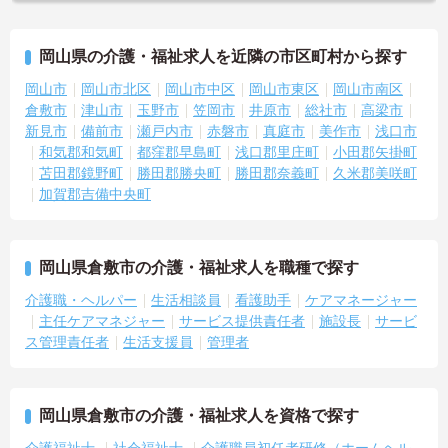
岡山県の介護・福祉求人を近隣の市区町村から探す
岡山市
岡山市北区
岡山市中区
岡山市東区
岡山市南区
倉敷市
津山市
玉野市
笠岡市
井原市
総社市
高梁市
新見市
備前市
瀬戸内市
赤磐市
真庭市
美作市
浅口市
和気郡和気町
都窪郡早島町
浅口郡里庄町
小田郡矢掛町
苫田郡鏡野町
勝田郡勝央町
勝田郡奈義町
久米郡美咲町
加賀郡吉備中央町
岡山県倉敷市の介護・福祉求人を職種で探す
介護職・ヘルパー
生活相談員
看護助手
ケアマネージャー
主任ケアマネジャー
サービス提供責任者
施設長
サービ
ス管理責任者
生活支援員
管理者
岡山県倉敷市の介護・福祉求人を資格で探す