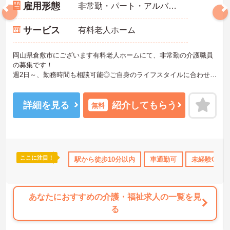
雇用形態
非常勤・パート・アルバイト
サービス
有料老人ホーム
岡山県倉敷市にございます有料老人ホームにて、非常勤の介護職員
の募集です！
週2日～、勤務時間も相談可能◎ご自身のライフスタイルに合わせて
のご就業が可能です◎
福利厚生も充実しており、長期的な就業ができる環境が整っていま
す◎
詳細を見る
紹介してもらう
無料
ご興味がありましたら、詳細をお伝えしますので、お気軽にお問い
合わせください！
ここに注目！
日勤のみ
ボーナス・賞与あり
駅から徒歩10分以内
社会保険完備
車通勤可
交通費支給
未経験OK
あなたにおすすめの介護・福祉求人の一覧を見
る