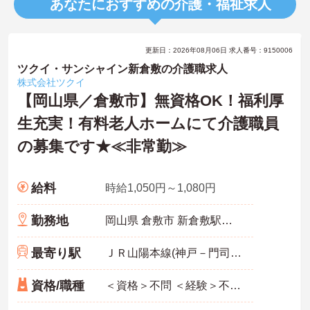
あなたにおすすめの介護・福祉求人
更新日：2026年08月06日 求人番号：9150006
ツクイ・サンシャイン新倉敷の介護職求人
株式会社ツクイ
【岡山県／倉敷市】無資格OK！福利厚
生充実！有料老人ホームにて介護職員
の募集です★≪非常勤≫
給料
時給1,050円～1,080円
勤務地
岡山県 倉敷市 新倉敷駅前3-171
最寄り駅
ＪＲ山陽本線(神戸－門司)「新倉敷駅」徒歩10分
資格/職種
＜資格＞不問 ＜経験＞不問 ※無資格者:入社半年以内に会社負担で認知症介護基礎研修受講