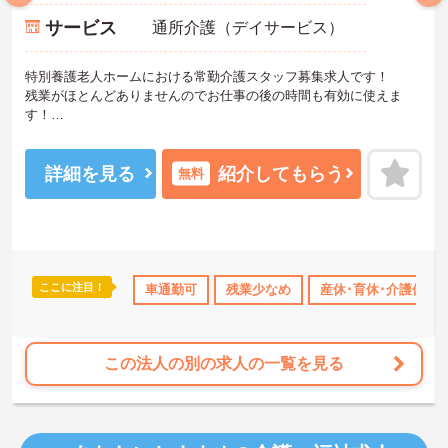
サービス
通所介護（デイサービス）
特別養護老人ホームにおける常勤介護スタッフ募集求人です！
残業がほとんどありませんのでお仕事の後の時間も有効に使えま
す！
ご興味ある方には、面接のポイントなど、さらに詳細をお話致しま
すのでお気軽にご相談ください。
詳細を見る
紹介してもらう
無料
ここに注目！
上
産休･育休･介護休暇取得実績あり
車通勤可
残業少なめ
社会保険完備
産休･育休･介護休暇
交通費支給
この法人の別の求人の一覧を見る