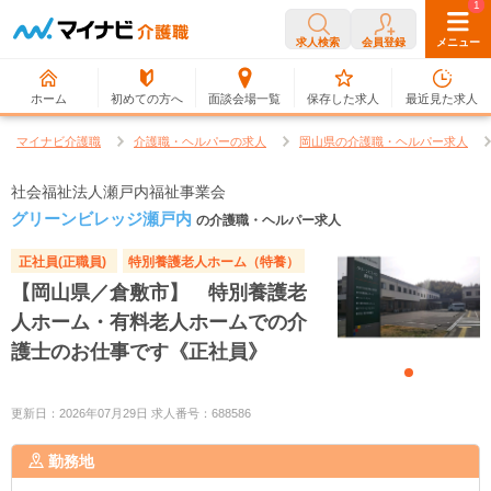
0
1
求人検索
会員登録
メニュー
ホーム
初めての方へ
面談会場一覧
保存した求人
最近見た求人
マイナビ介護職
介護職・ヘルパーの求人
岡山県の介護職・ヘルパー求人
社会福祉法人瀬戸内福祉事業会
グリーンビレッジ瀬戸内
の介護職・ヘルパー求人
正社員(正職員)
特別養護老人ホーム（特養）
【岡山県／倉敷市】 特別養護老
人ホーム・有料老人ホームでの介
護士のお仕事です《正社員》
更新日：2026年07月29日 求人番号：688586
勤務地