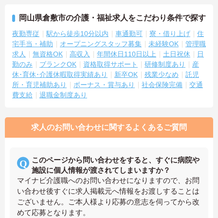
岡山県倉敷市の介護・福祉求人をこだわり条件で探す
夜勤専従
駅から徒歩10分以内
車通勤可
寮・借り上げ
住
宅手当・補助
オープニングスタッフ募集
未経験OK
管理職
求人
無資格OK
高収入
年間休日110日以上
土日祝休
日
勤のみ
ブランクOK
資格取得サポート
研修制度あり
産
休･育休･介護休暇取得実績あり
新卒OK
残業少なめ
託児
所・育児補助あり
ボーナス・賞与あり
社会保険完備
交通
費支給
退職金制度あり
求人のお問い合わせに関するよくあるご質問
このページから問い合わせをすると、すぐに病院や
施設に個人情報が渡されてしまいますか？
マイナビ介護職へのお問い合わせになりますので、お問
い合わせ後すぐに求人掲載元へ情報をお渡しすることは
ございません。ご本人様より応募の意志を伺ってから改
めて応募となります。