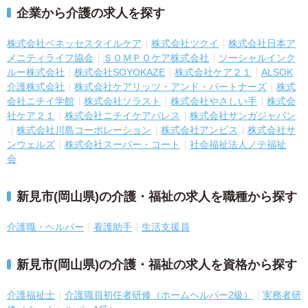
企業から介護の求人を探す
株式会社ベネッセスタイルケア
株式会社ツクイ
株式会社日本ア
メニティライフ協会
ＳＯＭＰＯケア株式会社
ソーシャルインク
ルー株式会社
株式会社SOYOKAZE
株式会社ケア２１
ALSOK
介護株式会社
株式会社ケアリッツ・アンド・パートナーズ
株式
会社ニチイ学館
株式会社ソラスト
株式会社やさしい手
株式会
社ケア２１
株式会社ニチイケアパレス
株式会社サンガジャパン
株式会社川島コーポレーション
株式会社アンビス
株式会社サ
ンウェルズ
株式会社スーパー・コート
社会福祉法人ノテ福祉
会
新見市(岡山県)の介護・福祉の求人を職種から探す
介護職・ヘルパー
看護助手
生活支援員
新見市(岡山県)の介護・福祉の求人を資格から探す
介護福祉士
介護職員初任者研修（ホームヘルパー2級）
実務者研