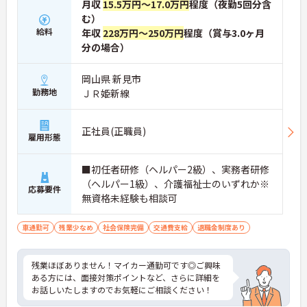
月収
15.5万円～17.0万円
程度（夜勤5回分含
む）
給料
年収
228万円～250万円
程度（賞与3.0ヶ月
分の場合）
岡山県 新見市
勤務地
ＪＲ姫新線
正社員(正職員)
雇用形態
■初任者研修（ヘルパー2級）、実務者研修
（ヘルパー1級）、介護福祉士のいずれか※
応募要件
無資格未経験も相談可
車通勤可
残業少なめ
社会保険完備
交通費支給
退職金制度あり
残業ほぼありません！マイカー通勤可です◎ご興味
ある方には、面接対策ポイントなど、さらに詳細を
お話しいたしますのでお気軽にご相談ください！