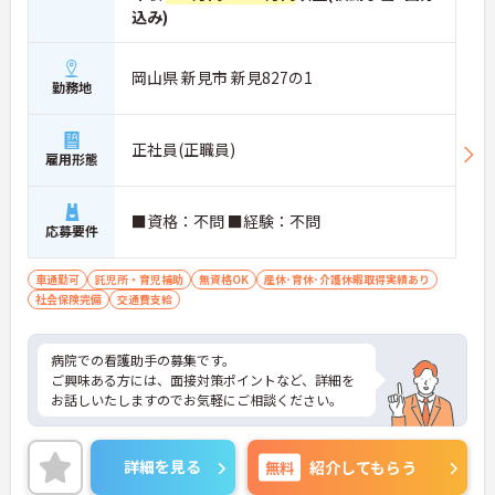
込み)
岡山県 新見市 新見827の1
勤務地
正社員(正職員)
雇用形態
■資格：不問 ■経験：不問
応募要件
車通勤可
託児所・育児補助
無資格OK
産休･育休･介護休暇取得実績あり
社会保険完備
交通費支給
病院での看護助手の募集です。
ご興味ある方には、面接対策ポイントなど、詳細を
お話しいたしますのでお気軽にご相談ください。
詳細を見る
無料
紹介してもらう