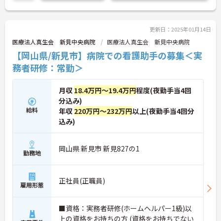
更新日：2025年01月14日
医療法人真生会 新見中央病院
医療法人真生会 新見中央病院
【岡山県/新見市】病院での看護助手の募集＜実
務者研修：常勤＞
月収
18.4万円～19.4万円
程度(夜勤手当4回
分込み)
給料
年収
220万円～232万円
以上(夜勤手当4回分
込み)
岡山県 新見市 新見827の1
勤務地
正社員(正職員)
雇用形態
■資格：実務者研修(ホームヘルパー1級)以
上の資格をお持ちの方 (資格をお持ちでない