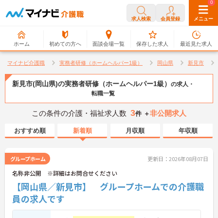
0
0
求人検索
会員登録
メニュー
ホーム
初めての方へ
面談会場一覧
保存した求人
最近見た求人
マイナビ介護職
実務者研修（ホームヘルパー1級）
岡山県
新見市
新見市(岡山県)の実務者研修（ホームヘルパー1級）
の求人・
転職一覧
3
この条件の介護・福祉求人数
非公開求人
件 ＋
おすすめ順
新着順
月収順
年収順
グループホーム
更新日：2026年08月07日
名称非公開 ※詳細はお問合せください
【岡山県／新見市】 グループホームでの介護職
員の求人です