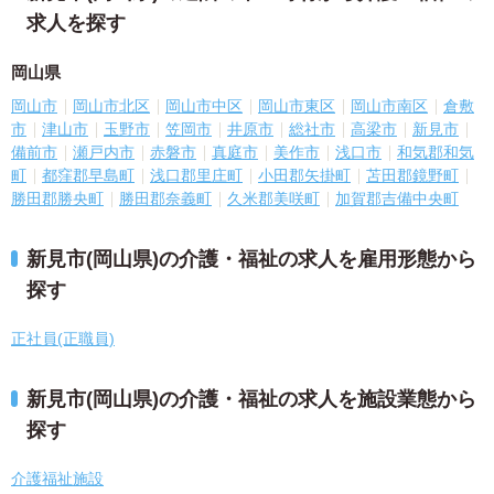
求人を探す
岡山県
岡山市
岡山市北区
岡山市中区
岡山市東区
岡山市南区
倉敷
市
津山市
玉野市
笠岡市
井原市
総社市
高梁市
新見市
備前市
瀬戸内市
赤磐市
真庭市
美作市
浅口市
和気郡和気
町
都窪郡早島町
浅口郡里庄町
小田郡矢掛町
苫田郡鏡野町
勝田郡勝央町
勝田郡奈義町
久米郡美咲町
加賀郡吉備中央町
新見市(岡山県)の介護・福祉の求人を雇用形態から
探す
正社員(正職員)
新見市(岡山県)の介護・福祉の求人を施設業態から
探す
介護福祉施設