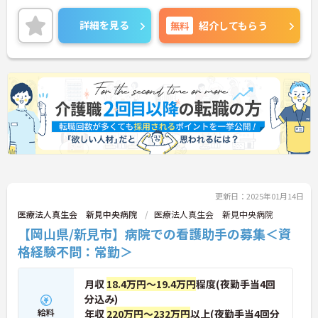
詳細を見る
無料
紹介してもらう
更新日：2025年01月14日
医療法人真生会 新見中央病院
医療法人真生会 新見中央病院
【岡山県/新見市】病院での看護助手の募集＜資
格経験不問：常勤＞
月収
18.4万円～19.4万円
程度(夜勤手当4回
分込み)
給料
年収
220万円～232万円
以上(夜勤手当4回分