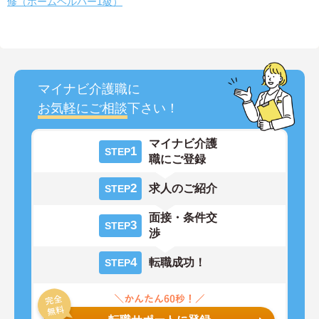
修（ホームヘルパー1級）
マイナビ介護職に
お気軽にご相談
下さい！
マイナビ介護
1
STEP
職にご登録
2
求人のご紹介
STEP
面接・条件交
3
STEP
渉
4
転職成功！
STEP