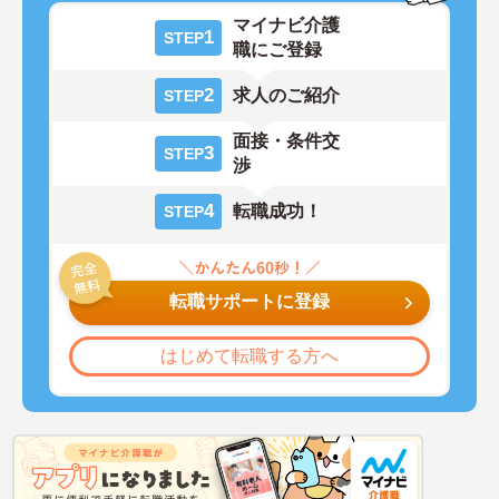
マイナビ介護
1
STEP
職にご登録
2
求人のご紹介
STEP
面接・条件交
3
STEP
渉
4
転職成功！
STEP
転職サポートに登録
はじめて転職する方へ