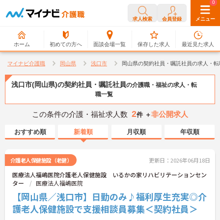
0
0
求人検索
会員登録
メニュー
ホーム
初めての方へ
面談会場一覧
保存した求人
最近見た求人
マイナビ介護職
岡山県
浅口市
岡山県の契約社員・嘱託社員の求人・転
浅口市(岡山県)の契約社員・嘱託社員
の介護職・福祉の求人・転
職一覧
2
この条件の介護・福祉求人数
非公開求人
件 ＋
おすすめ順
新着順
月収順
年収順
介護老人保健施設（老健）
更新日：2026年06月18日
医療法人福嶋医院介護老人保健施設 いるかの家リハビリテーションセン
ター
医療法人福嶋医院
【岡山県／浅口市】日勤のみ♪福利厚生充実◎介
護老人保健施設で支援相談員募集＜契約社員＞