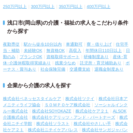
250万円以上
300万円以上
350万円以上
400万円以上
浅口市(岡山県)の介護・福祉の求人をこだわり条件
から探す
夜勤専従
駅から徒歩10分以内
車通勤可
寮・借り上げ
住宅手
当・補助
未経験OK
無資格OK
高収入
年間休日110日以上
日
勤のみ
ブランクOK
資格取得サポート
研修制度あり
産休･育
休･介護休暇取得実績あり
残業少なめ
託児所・育児補助あり
ボ
ーナス・賞与あり
社会保険完備
交通費支給
退職金制度あり
企業から介護の求人を探す
株式会社ベネッセスタイルケア
株式会社ツクイ
株式会社日本ア
メニティライフ協会
ＳＯＭＰＯケア株式会社
ソーシャルインク
ルー株式会社
株式会社SOYOKAZE
株式会社ケア２１
ALSOK
介護株式会社
株式会社ケアリッツ・アンド・パートナーズ
株式
会社ニチイ学館
株式会社ソラスト
株式会社やさしい手
株式会
社ケア２１
株式会社ニチイケアパレス
株式会社サンガジャパン