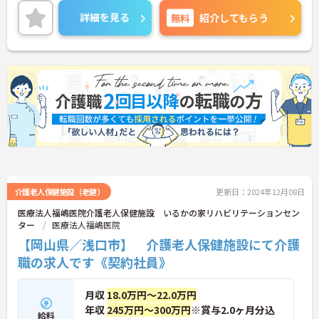
また、提携保育園があり補助金の支給もあるため、
詳細を見る
無料
紹介してもらう
お子様がいらっしゃる方でも安心して働きやすい環
境が整っています◎
ご興味ある方は面接ポイントをお伝えしますので、
お気軽にご連絡ください。
介護老人保健施設（老健）
更新日：2024年12月08日
医療法人福嶋医院介護老人保健施設 いるかの家リハビリテーションセン
ター
医療法人福嶋医院
【岡山県／浅口市】 介護老人保健施設にて介護
職の求人です《契約社員》
月収
18.0万円～22.0万円
年収
245万円～300万円
※賞与2.0ヶ月分込
給料