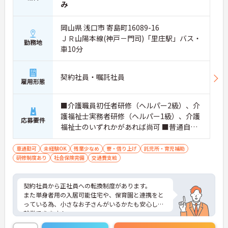
み
岡山県 浅口市 寄島町16089-16
ＪＲ山陽本線(神戸－門司)「里庄駅」バス・
勤務地
車10分
契約社員・嘱託社員
雇用形態
■介護職員初任者研修（ヘルパー2級）、介
護福祉士実務者研修（ヘルパー1級）、介護
応募要件
福祉士のいずれかがあれば尚可 ■普通自動
車運転免許 ※未経験相談可
車通勤可
未経験OK
残業少なめ
寮・借り上げ
託児所・育児補助
研修制度あり
社会保険完備
交通費支給
契約社員から正社員への転換制度があります。
また単身者用の入居可能住宅や、保育園と連携をと
っている為、小さなお子さんがいるかたも安心して
就業できます！
ご興味ある方には、面接対策ポイントなど、さらに