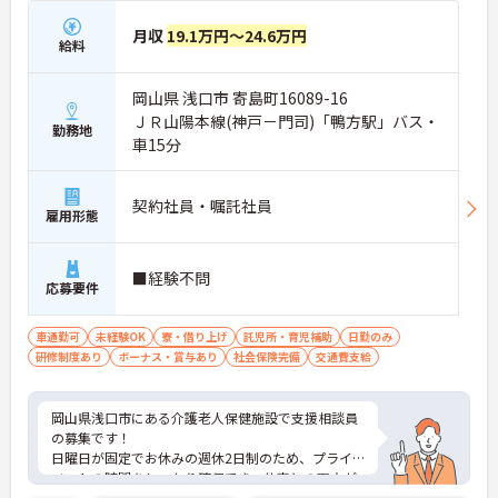
月収
19.1万円～24.6万円
給料
岡山県 浅口市 寄島町16089-16
ＪＲ山陽本線(神戸－門司)「鴨方駅」バス・
勤務地
車15分
契約社員・嘱託社員
雇用形態
■経験不問
応募要件
車通勤可
未経験OK
寮・借り上げ
託児所・育児補助
日勤のみ
研修制度あり
ボーナス・賞与あり
社会保険完備
交通費支給
岡山県浅口市にある介護老人保健施設で支援相談員
の募集です！
日曜日が固定でお休みの週休2日制のため、プライ
ベートの時間をしっかり確保でき、仕事との両立が
しやすい職場です◎