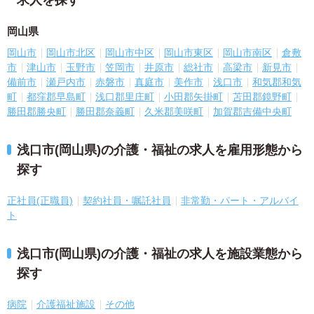
岡山県
岡山市
岡山市北区
岡山市中区
岡山市東区
岡山市南区
倉敷
市
津山市
玉野市
笠岡市
井原市
総社市
高梁市
新見市
備前市
瀬戸内市
赤磐市
真庭市
美作市
浅口市
和気郡和気
町
都窪郡早島町
浅口郡里庄町
小田郡矢掛町
苫田郡鏡野町
勝田郡勝央町
勝田郡奈義町
久米郡美咲町
加賀郡吉備中央町
浅口市(岡山県)の介護・福祉の求人を雇用形態から
探す
正社員(正職員)
契約社員・嘱託社員
非常勤・パート・アルバイ
ト
浅口市(岡山県)の介護・福祉の求人を施設業態から
探す
病院
介護福祉施設
その他