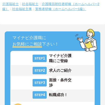
介護福祉士
社会福祉士
介護職員初任者研修（ホームヘルパー2
級）
社会福祉主事
実務者研修（ホームヘルパー1級）
マイナビ介護職に
お気軽にご相談
下さい！
マイナビ介護
1
STEP
職にご登録
2
求人のご紹介
STEP
面接・条件交
3
STEP
渉
4
転職成功！
STEP