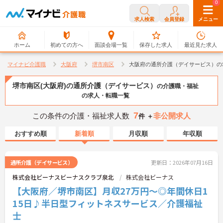
0
0
求人検索
会員登録
メニュー
ホーム
初めての方へ
面談会場一覧
保存した求人
最近見た求人
マイナビ介護職
大阪府
堺市南区
大阪府の通所介護（デイサービス）の
堺市南区(大阪府)の通所介護（デイサービス）
の介護職・福祉
の求人・転職一覧
7
この条件の介護・福祉求人数
非公開求人
件 ＋
おすすめ順
新着順
月収順
年収順
通所介護（デイサービス）
更新日：2026年07月16日
株式会社ビーナスビーナスクラブ泉北
株式会社ビーナス
【大阪府／堺市南区】月収27万円～◎年間休日1
15日♪半日型フィットネスサービス／介護福祉
士