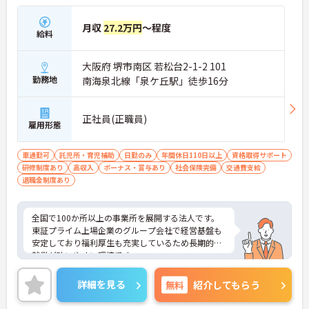
月収
27.2万円
～程度
給料
大阪府 堺市南区 若松台2-1-2 101
勤務地
南海泉北線「泉ケ丘駅」徒歩16分
正社員(正職員)
雇用形態
車通勤可
託児所・育児補助
日勤のみ
年間休日110日以上
資格取得サポート
研修制度あり
高収入
ボーナス・賞与あり
社会保険完備
交通費支給
退職金制度あり
全国で100か所以上の事業所を展開する法人です。
東証プライム上場企業のグループ会社で経営基盤も
安定しており福利厚生も充実しているため長期的な
就業が叶いやすい環境です。
また、キャリアパス制度が整っているので、経験が
浅い方・ブランクがある方も高い目標をもって仕事
詳細を見る
無料
紹介してもらう
に取り組んでいただけます◎
ご興味ある方には、面接対策ポイントなど、さらに