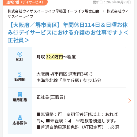
通所介護（デイサービス）
更新日：2026年04月28日
株式会社ウィザスイーライフ早稲田イーライフ堺宮山台
株式会社ウィ
ザスイーライフ
【大阪府／堺市南区】年間休日114日＆日曜お休
み◎デイサービスにおける介護のお仕事です♪＜
正社員＞
月収
22.0万円
～程度
給料
大阪府 堺市南区 深阪南340-3
勤務地
南海泉北線「泉ケ丘駅」徒歩15分
正社員(正職員)
雇用形態
■無資格：可 ※初任者研修以上：あれば
尚可 ■未経験：可 ※経験者優遇します。
応募要件
■普通自動車運転免許（AT限定可）：必須