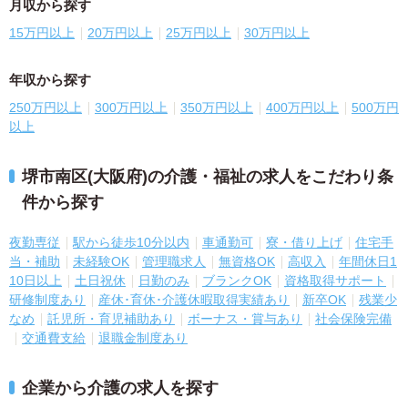
月収から探す
15万円以上
20万円以上
25万円以上
30万円以上
年収から探す
250万円以上
300万円以上
350万円以上
400万円以上
500万円
以上
堺市南区(大阪府)の介護・福祉の求人をこだわり条
件から探す
夜勤専従
駅から徒歩10分以内
車通勤可
寮・借り上げ
住宅手
当・補助
未経験OK
管理職求人
無資格OK
高収入
年間休日1
10日以上
土日祝休
日勤のみ
ブランクOK
資格取得サポート
研修制度あり
産休･育休･介護休暇取得実績あり
新卒OK
残業少
なめ
託児所・育児補助あり
ボーナス・賞与あり
社会保険完備
交通費支給
退職金制度あり
企業から介護の求人を探す