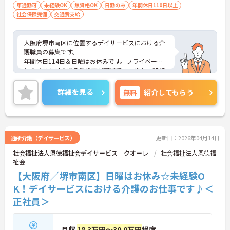
車通勤可
未経験OK
無資格OK
日勤のみ
年間休日110日以上
社会保険完備
交通費支給
大阪府堺市南区に位置するデイサービスにおける介
護職員の募集です。
年間休日114日＆日曜はお休みです。プライベート
とのメリハリのある働き方が可能です。また、研修
制度があり、業務に不安がある方でも安心してご勤
務いただけます。
詳細を見る
無料
紹介してもらう
ご興味のある方には、面接対策ポイントなど、さら
に詳細をご案内しますのでお気軽にご相談くださ
い！
通所介護（デイサービス）
更新日：2026年04月14日
社会福祉法人恩徳福祉会デイサービス クオーレ
社会福祉法人恩徳福
祉会
【大阪府／堺市南区】日曜はお休み☆未経験O
K！デイサービスにおける介護のお仕事です♪＜
正社員＞
月収
18.3万円～30.0万円
程度