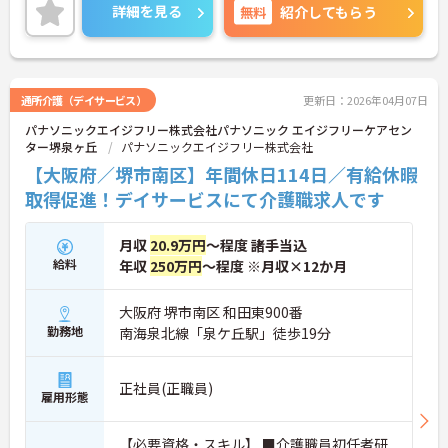
ご興味のある方には、面接対策ポイントなど、さら
詳細を見る
無料
紹介してもらう
に詳細をお話しいたしますのでお気軽にご相談くだ
さい！
通所介護（デイサービス）
更新日：2026年04月07日
パナソニックエイジフリー株式会社パナソニック エイジフリーケアセン
ター堺泉ヶ丘
パナソニックエイジフリー株式会社
【大阪府／堺市南区】年間休日114日／有給休暇
取得促進！デイサービスにて介護職求人です
月収
20.9万円
～程度 諸手当込
給料
年収
250万円
～程度 ※月収×12か月
大阪府 堺市南区 和田東900番
勤務地
南海泉北線「泉ケ丘駅」徒歩19分
正社員(正職員)
雇用形態
【必要資格・スキル】 ■介護職員初任者研