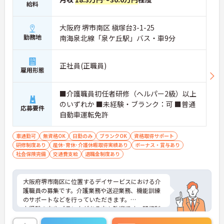
給料
大阪府 堺市南区 槇塚台3-1-25
勤務地
南海泉北線「泉ケ丘駅」バス・車9分
正社員(正職員)
雇用形態
■介護職員初任者研修（ヘルパー2級）以上
のいずれか ■未経験・ブランク：可 ■普通
応募要件
自動車運転免許
車通勤可
無資格OK
日勤のみ
ブランクOK
資格取得サポート
研修制度あり
産休･育休･介護休暇取得実績あり
ボーナス・賞与あり
社会保険完備
交通費支給
退職金制度あり
大阪府堺市南区に位置するデイサービスにおける介
護職員の募集です。介護業務や送迎業務、機能訓練
のサポートなどを行っていただきます。
未経験の方やブランクがある方も歓迎です。研修制
度があるので、安心してご勤務いただけます。