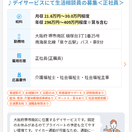
♪デイサービスにて生活相談員の募集＜正社員＞
月収
21.6万円～30.0万円
程度
給料
年収
296万円～409万円
程度※賞与含む
大阪府 堺市南区 槇塚台3丁1番25号
勤務地
南海泉北線「泉ケ丘駅」バス・車8分
正社員(正職員)
雇用形態
介護福祉士・社会福祉士・社会福祉主事
応募要件
車通勤可
未経験OK
日勤のみ
資格取得サポート
研修制度あり
産休･育休･介護休暇取得実績あり
ボーナス・賞与あり
社会保険完備
交通費支給
退職金制度あり
大阪府堺市南区に位置するデイサービスです。固定
のお休みがあるのでプライベートの予定も立てやす
い環境です。マイカー通勤が可能なため、通勤に便