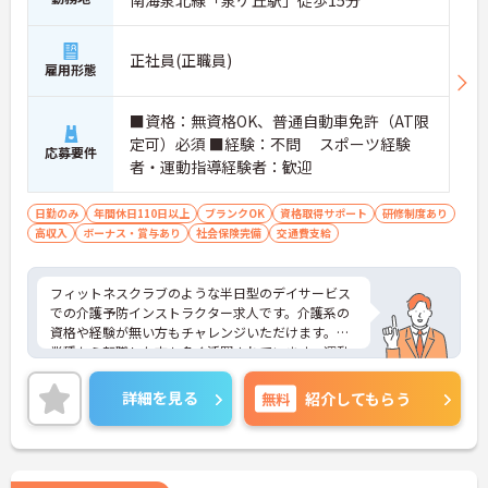
南海泉北線「泉ケ丘駅」徒歩15分
正社員(正職員)
雇用形態
■資格：無資格OK、普通自動車免許（AT限
定可）必須 ■経験：不問 スポーツ経験
応募要件
者・運動指導経験者：歓迎
日勤のみ
年間休日110日以上
ブランクOK
資格取得サポート
研修制度あり
高収入
ボーナス・賞与あり
社会保険完備
交通費支給
フィットネスクラブのような半日型のデイサービス
での介護予防インストラクター求人です。介護系の
資格や経験が無い方もチャレンジいただけます。異
業種から転職した方も多く活躍されています。運動
指導、マシンサポート等がメイン業務となり、介助
負担も少なめです。日曜固定休み、年間休日は115
詳細を見る
無料
紹介してもらう
日あり、ワークライフバランスを重視した働き方が
叶います。ご興味のある方には、面接対策ポイント
など、さらに詳細をお話しいたしますのでお気軽に
ご相談ください！