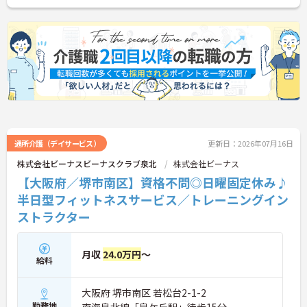
詳細をお話しいたしますのでお気軽にご相談くださ
い！
通所介護（デイサービス）
更新日：2026年07月16日
株式会社ビーナスビーナスクラブ泉北
株式会社ビーナス
【大阪府／堺市南区】資格不問◎日曜固定休み♪
半日型フィットネスサービス／トレーニングイン
ストラクター
月収
24.0万円
～
給料
大阪府 堺市南区 若松台2-1-2
勤務地