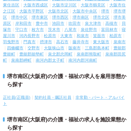
東住吉区
大阪市西成区
大阪市淀川区
大阪市鶴見区
大阪市住
之江区
大阪市平野区
大阪市北区
大阪市中央区
堺市
堺市堺
区
堺市中区
堺市東区
堺市西区
堺市南区
堺市北区
堺市美
原区
岸和田市
豊中市
池田市
吹田市
泉大津市
高槻市
貝
塚市
守口市
枚方市
茨木市
八尾市
泉佐野市
富田林市
寝
屋川市
河内長野市
松原市
大東市
和泉市
箕面市
柏原市
羽曳野市
門真市
摂津市
高石市
藤井寺市
東大阪市
泉南市
四條畷市
交野市
大阪狭山市
阪南市
三島郡島本町
豊能郡
豊能町
豊能郡能勢町
泉北郡忠岡町
泉南郡熊取町
泉南郡田尻
町
泉南郡岬町
南河内郡太子町
南河内郡河南町
堺市南区(大阪府)の介護・福祉の求人を雇用形態か
ら探す
正社員(正職員)
契約社員・嘱託社員
非常勤・パート・アルバイ
ト
堺市南区(大阪府)の介護・福祉の求人を施設業態か
ら探す