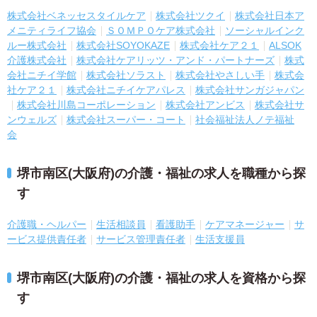
株式会社ベネッセスタイルケア
株式会社ツクイ
株式会社日本ア
メニティライフ協会
ＳＯＭＰＯケア株式会社
ソーシャルインク
ルー株式会社
株式会社SOYOKAZE
株式会社ケア２１
ALSOK
介護株式会社
株式会社ケアリッツ・アンド・パートナーズ
株式
会社ニチイ学館
株式会社ソラスト
株式会社やさしい手
株式会
社ケア２１
株式会社ニチイケアパレス
株式会社サンガジャパン
株式会社川島コーポレーション
株式会社アンビス
株式会社サ
ンウェルズ
株式会社スーパー・コート
社会福祉法人ノテ福祉
会
堺市南区(大阪府)の介護・福祉の求人を職種から探
す
介護職・ヘルパー
生活相談員
看護助手
ケアマネージャー
サ
ービス提供責任者
サービス管理責任者
生活支援員
堺市南区(大阪府)の介護・福祉の求人を資格から探
す