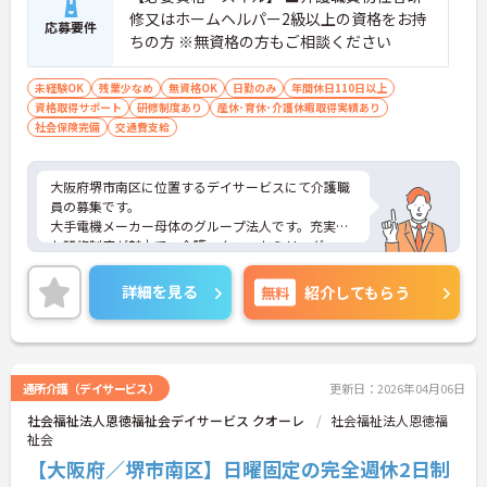
修又はホームヘルパー2級以上の資格をお持
応募要件
ちの方 ※無資格の方もご相談ください
未経験OK
残業少なめ
無資格OK
日勤のみ
年間休日110日以上
資格取得サポート
研修制度あり
産休･育休･介護休暇取得実績あり
社会保険完備
交通費支給
大阪府堺市南区に位置するデイサービスにて介護職
員の募集です。
大手電機メーカー母体のグループ法人です。充実し
た研修制度が魅力で、介護スタッフからリーダー
職、所長へのステップアップが目指せます！
ご興味のある方には、面接対策ポイントなど、さら
詳細を見る
無料
紹介してもらう
に詳細をお話いたしますので、お気軽にご相談くだ
さい。
通所介護（デイサービス）
更新日：2026年04月06日
社会福祉法人恩徳福祉会デイサービス クオーレ
社会福祉法人恩徳福
祉会
【大阪府／堺市南区】日曜固定の完全週休2日制