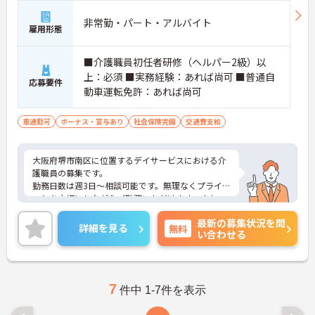
非常勤・パート・アルバイト
雇用形態
■介護職員初任者研修（ヘルパー2級）以
上：必須 ■実務経験：あれば尚可 ■普通自
応募要件
動車運転免許：あれば尚可
車通勤可
ボーナス・賞与あり
社会保険完備
交通費支給
大阪府堺市南区に位置するデイサービスにおける介
護職員の募集です。
勤務日数は週3日～相談可能です。無理なくプライベ
ートを大切にしながらご勤務いただけます。また、
昇給・賞与制度があり、頑張りが目に見える形でき
最新の募集状況を問
ちんと評価される職場です
詳細を見る
無料
い合わせる
ご興味のある方には、面接対策ポイントなど、さら
に詳細をご案内しますのでお気軽にご相談くださ
い！
7
件中 1-7件を表示