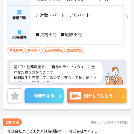
非常勤・パート・アルバイト
雇用形態
■資格不問 ■経験不問
応募要件
未経験OK
無資格OK
社会保険完備
交通費支給
週2日～勤務可能で、ご自身のライフスタイルに合
わせた働き方ができます。
福利厚生も充実しているので、安心して長く働くこ
とができる職場です◎
ご興味のある方には、面接対策ポイントなど、さら
に詳細をお話しいたしますのでお気軽にご相談くだ
詳細を見る
無料
紹介してもらう
さい！
訪問介護
更新日：2026年07月08日
株式会社ケア２１ケア21高槻柱本
株式会社ケア２１