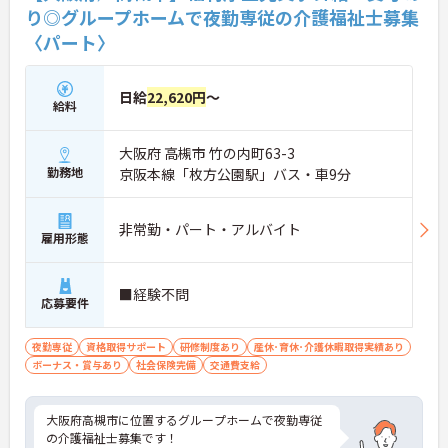
り◎グループホームで夜勤専従の介護福祉士募集
〈パート〉
日給
22,620円
～
給料
大阪府 高槻市 竹の内町63-3
勤務地
京阪本線「枚方公園駅」バス・車9分
非常勤・パート・アルバイト
雇用形態
■経験不問
応募要件
夜勤専従
資格取得サポート
研修制度あり
産休･育休･介護休暇取得実績あり
ボーナス・賞与あり
社会保険完備
交通費支給
大阪府高槻市に位置するグループホームで夜勤専従
の介護福祉士募集です！