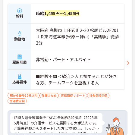
時給
1,455円～1,455円
給料
大阪府 高槻市 上田辺町2-20 松尾ビル2F201
ＪＲ東海道本線(米原－神戸)「高槻駅」徒歩
勤務地
2分
非常勤・パート・アルバイト
雇用形態
■経験不問 ＜歓迎＞人と接することが好き
応募要件
な方、チームワークを重視する人
駅から徒歩10分以内
残業少なめ
資格取得サポート
社会保険完備
交通費支給
訪問入浴介護事業を中心に全国約240拠点（2023年
5月時点）の介護サービスを展開する大手法人です。
介護未経験からスタートした方は7割以上、しっか
りとしたサポートがあるため安心してご就業いただ