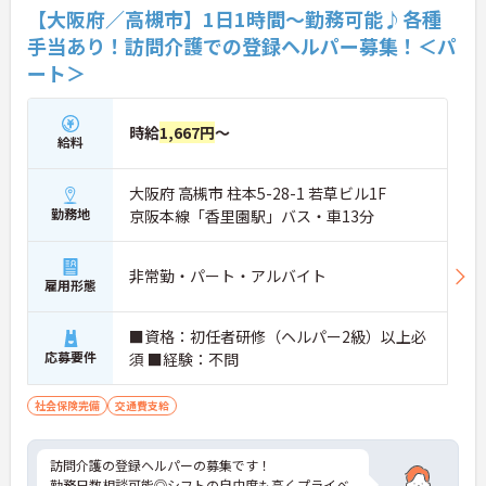
【大阪府／高槻市】1日1時間～勤務可能♪各種
手当あり！訪問介護での登録ヘルパー募集！＜パ
ート＞
時給
1,667円
～
給料
大阪府 高槻市 柱本5-28-1 若草ビル1F
勤務地
京阪本線「香里園駅」バス・車13分
非常勤・パート・アルバイト
雇用形態
■資格：初任者研修（ヘルパー2級）以上必
応募要件
須 ■経験：不問
社会保険完備
交通費支給
訪問介護の登録ヘルパーの募集です！
勤務日数相談可能◎シフトの自由度も高くプライベ