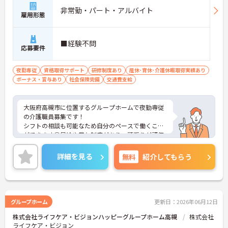
非常勤・パート・アルバイト
雇用形態
■経験不問
応募要件
夜勤専従
資格取得サポート
研修制度あり
産休･育休･介護休暇取得実績あり
ボーナス・賞与あり
社会保険完備
交通費支給
大阪府高槻市に位置するグループホームで夜勤専従
の介護職員募集です！
シフトの相談も可能なため自分のペースで働くこと
ができます◎昇給や賞与制度があり、頑張りが評価
されてしっかりと還元されます。さらに福利厚生も
充実しているのは嬉しいポイントです◎資格取得支
詳細を見る
無料
紹介してもらう
援制度もあるため働きながら取得可能◎丁寧な研修
とフォロー体制で、ご自身のスキルアップもできま
す！
こちらの求人にご興味がございましたら面接のポイ
ントもお伝えしますので是非ご応募お待ちしており
グループホーム
更新日：2026年06月12日
ます。
株式会社ライフケア・ビジョンハッピーグループホーム高槻
株式会社
ライフケア・ビジョン