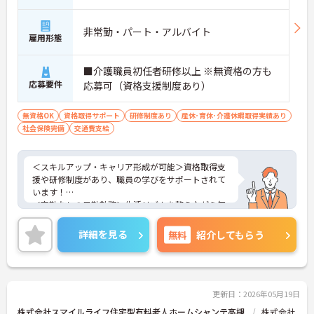
非常勤・パート・アルバイト
雇用形態
■介護職員初任者研修以上 ※無資格の方も
応募要件
応募可（資格支援制度あり）
無資格OK
資格取得サポート
研修制度あり
産休･育休･介護休暇取得実績あり
社会保険完備
交通費支給
＜スキルアップ・キャリア形成が可能＞資格取得支
援や研修制度があり、職員の学びをサポートされて
います！
＜夜勤なしの日勤勤務＞生活リズムを整えながら無
理なく働けます。
＜寄り添ったケアの実施＞利用者さまに深く寄り添
詳細を見る
無料
紹介してもらう
ったサービスの提供を目指し、職員の専門性を高め
るような人材育成にも注力されています。
ご興味のある方には、面接対策ポイント等、さらに
詳細をお話ししますのでお気軽にご相談ください！
更新日：2026年05月19日
株式会社スマイルライフ住宅型有料老人ホームシャンテ高槻
株式会社