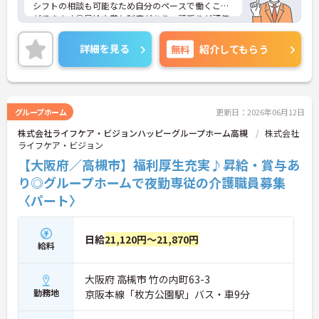
シフトの相談も可能なため自分のペースで働くこと
ができます◎昇給や賞与制度があり、頑張りが評価
されてしっかりと還元されます。さらに福利厚生も
充実しているのは嬉しいポイントです◎資格取得支
詳細を見る
無料
紹介してもらう
援制度もあるため働きながら取得可能◎丁寧な研修
とフォロー体制で、ご自身のスキルアップもできま
す！
こちらの求人にご興味がございましたら面接のポイ
ントもお伝えしますので是非ご応募お待ちしており
グループホーム
更新日：2026年06月12日
ます。
株式会社ライフケア・ビジョンハッピーグループホーム高槻
株式会社
ライフケア・ビジョン
【大阪府／高槻市】福利厚生充実♪昇給・賞与あ
り◎グループホームで夜勤専従の介護職員募集
〈パート〉
日給
21,120円～21,870円
給料
大阪府 高槻市 竹の内町63-3
勤務地
京阪本線「枚方公園駅」バス・車9分