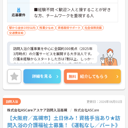
■経験不問 ＜歓迎＞人と接することが好き
応募要件
な方、チームワークを重視する人
駅から徒歩10分以内
残業少なめ
資格取得サポート
社会保険完備
交通費支給
訪問入浴介護事業を中心に全国約300拠点（2025年
3月時点）の介護サービスを展開する大手法人です。
介護未経験からスタートした方は7割以上、しっか
りとしたサポートがあるため安心してご就業いただ
けます。お風呂に入れなくて困っている方に、手を
差し伸べてあげられるとてもやりがいのあるお仕事
詳細を見る
無料
紹介してもらう
です。ご興味ある方には、面接対策ポイントなど、
さらに詳細をお話しいたしますのでお気軽にご相談
ください！
訪問入浴
更新日：2026年06月01日
株式会社ASCareアスケア訪問入浴高槻
株式会社ASCare
【大阪府／高槻市】土日休み！資格手当あり★訪
問入浴の介護福祉士募集！《運転なし／パート》