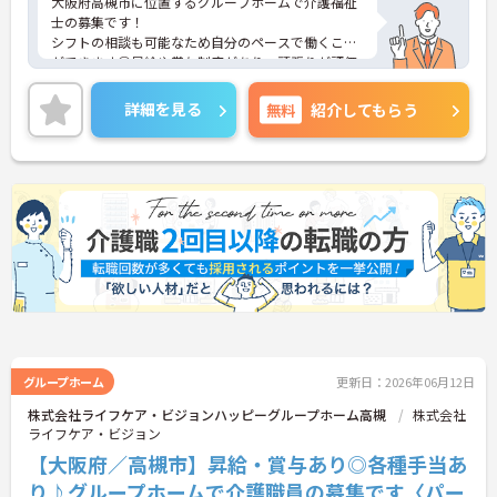
大阪府高槻市に位置するグループホームで介護福祉
士の募集です！
シフトの相談も可能なため自分のペースで働くこと
ができます◎昇給や賞与制度があり、頑張りが評価
されてしっかりと還元されます。さらに各種手当も
あるのは嬉しいポイントです◎資格取得支援制度も
詳細を見る
無料
紹介してもらう
あるため働きながら取得可能◎丁寧な研修とフォロ
ー体制で、ご自身のスキルアップもできます！
こちらの求人にご興味がございましたら面接のポイ
ントもお伝えしますので是非ご応募お待ちしており
ます。
グループホーム
更新日：2026年06月12日
株式会社ライフケア・ビジョンハッピーグループホーム高槻
株式会社
ライフケア・ビジョン
【大阪府／高槻市】昇給・賞与あり◎各種手当あ
り♪グループホームで介護職員の募集です〈パー