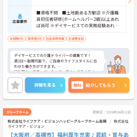
■資格不問 ■土地勘ある方歓迎 ※介護職
員初任者研修(ホームヘルパー2級)以上あれ
応募要件
ば尚可 ※デイサービスでの実務経験あれば
尚可
未経験OK
無資格OK
社会保険完備
交通費支給
デイサービスでの介護ドライバーの募集です！
週3日～勤務可能で、ご自身のライフスタイルに合
わせた働き方ができます。
福利厚生も充実しているので、安心して長く働くこ
とができる職場です◎
ご興味のある方には、面接対策ポイントなど、さら
詳細を見る
無料
紹介してもらう
に詳細をお話しいたしますのでお気軽にご相談くだ
さい！
グループホーム
更新日：2026年06月12日
株式会社ライフケア・ビジョンハッピーグループホーム高槻
株式会社
ライフケア・ビジョン
【大阪府／高槻市】福利厚生充実♪昇給・賞与あ