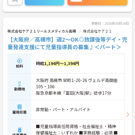
ご興味のある方には、面接対策ポイントなど、さら
に詳細をお話しいたしますのでお気軽にご相談くだ
さい！
更新日：2026年05月16日
株式会社ケア２１リールスメディカル高槻
株式会社ケア２１
【大阪府／高槻市】週2～OK◎放課後等デイ・児
童発達支援にて児童指導員の募集♪＜パート＞
時給
1,194円～1,394円
給料
大阪府 高槻市 栄町1-20-26 ヴェルデ高御座
105・106
勤務地
阪急京都本線「富田(大阪)駅」徒歩17分
非常勤・パート・アルバイト
雇用形態
■児童指導員任用資格・社会福祉士・精神
保健福祉士：いずれか ■実務経験：必須 ■
応募要件