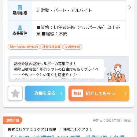
非常勤・パート・アルバイト
雇用形態
■資格：初任者研修（ヘルパー2級）以上必
応募要件
須 ■経験：不問
駅から徒歩10分以内
社会保険完備
交通費支給
訪問介護の登録ヘルパーの募集です！
勤務日数相談可能◎シフトの自由度も高くプライベ
ートやWワークとの両立も可能です♪
福利厚生も充実しており、無理なく長く働き続けら
れる職場です。
ご興味のある方には、面接対策ポイントなどさらに
詳細を見る
無料
紹介してもらう
詳細をお話いたしますので、お気軽にご相談くださ
い。
訪問介護
更新日：2026年07月08日
株式会社ケア２１ケア21高槻
株式会社ケア２１