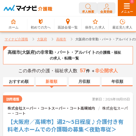
0
0
求人検索
会員登録
メニュー
ホーム
初めての方へ
面談会場一覧
保存した求人
最近見た求人
マイナビ介護職
大阪府
高槻市
大阪府の非常勤・パート・アルバイトの
高槻市(大阪府)の非常勤・パート・アルバイト
の介護職・福祉
の求人・転職一覧
57
この条件の介護・福祉求人数
非公開求人
件 ＋
おすすめ順
新着順
月収順
年収順
訪問看護
更新日：2026年08月05日
株式会社スーパー・コートスーパー・コート高槻城内
株式会社スーパ
ー・コート
【大阪府／高槻市】週2～5日程度♪介護付き有
料老人ホームでの介護職の募集＜夜勤専従＞