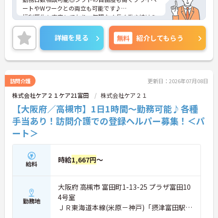
ートやWワークとの両立も可能です♪
福利厚生も充実しており、無理なく長く働き続けら
れる職場です。
ご興味のある方には、面接対策ポイントなどさらに
詳細を見る
無料
紹介してもらう
詳細をお話いたしますので、お気軽にご相談くださ
い。
訪問介護
更新日：2026年07月08日
株式会社ケア２１ケア21富田
株式会社ケア２１
【大阪府／高槻市】1日1時間～勤務可能♪各種
手当あり！訪問介護での登録ヘルパー募集！＜パ
ート＞
時給
1,667円
～
給料
大阪府 高槻市 富田町1-13-25 プラザ富田10
4号室
勤務地
ＪＲ東海道本線(米原－神戸)「摂津富田駅」
徒歩2分