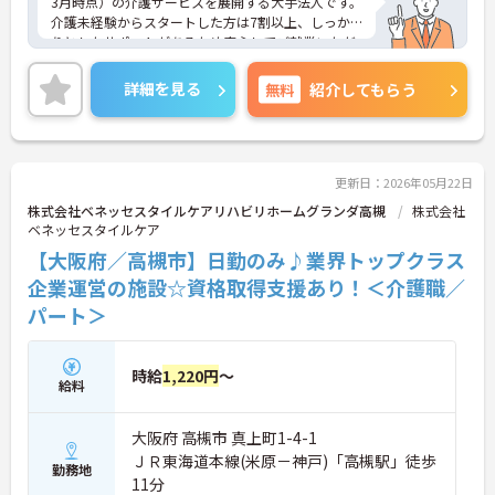
3月時点）の介護サービスを展開する大手法人です。
介護未経験からスタートした方は7割以上、しっか
りとしたサポートがあるため安心してご就業いただ
けます。お風呂に入れなくて困っている方に、手を
差し伸べてあげられるとてもやりがいのあるお仕事
詳細を見る
無料
紹介してもらう
です。ご興味ある方には、面接対策ポイントなど、
さらに詳細をお話しいたしますのでお気軽にご相談
ください！
更新日：2026年05月22日
株式会社ベネッセスタイルケアリハビリホームグランダ高槻
株式会社
ベネッセスタイルケア
【大阪府／高槻市】日勤のみ♪業界トップクラス
企業運営の施設☆資格取得支援あり！＜介護職／
パート＞
時給
1,220円
～
給料
大阪府 高槻市 真上町1-4-1
ＪＲ東海道本線(米原－神戸)「高槻駅」徒歩
勤務地
11分