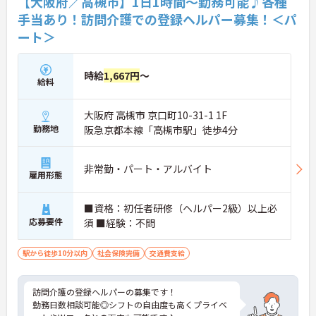
【大阪府／高槻市】1日1時間～勤務可能♪各種
手当あり！訪問介護での登録ヘルパー募集！＜パ
ート＞
時給
1,667円
～
給料
大阪府 高槻市 京口町10-31-1 1F
勤務地
阪急京都本線「高槻市駅」徒歩4分
非常勤・パート・アルバイト
雇用形態
■資格：初任者研修（ヘルパー2級）以上必
応募要件
須 ■経験：不問
駅から徒歩10分以内
社会保険完備
交通費支給
訪問介護の登録ヘルパーの募集です！
勤務日数相談可能◎シフトの自由度も高くプライベ