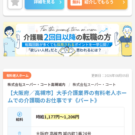
詳細を見る
無料
紹介してもらう
＜資格を活かす＞入居者様が安心・安全でいきいき
と生活していけるようサポートされています。
ご興味のある方には、面接対策ポイント等、さらに
詳細をお話ししますのでお気軽にご相談ください！
有料老人ホーム
更新日：2026年08月05日
株式会社スーパー・コート高槻城内
株式会社スーパー・コート
【大阪府／高槻市】大手介護業界の有料老人ホー
ムでの介護職のお仕事です《パート》
時給
1,177円～1,206円
給料
大阪府 高槻市 城内町1番24号