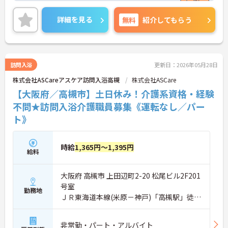
けます。お風呂に入れなくて困っている方に、手を
差し伸べてあげられるとてもやりがいのあるお仕事
詳細を見る
無料
紹介してもらう
です。ご興味ある方には、面接対策ポイントなど、
さらに詳細をお話しいたしますのでお気軽にご相談
ください！
訪問入浴
更新日：2026年05月28日
株式会社ASCareアスケア訪問入浴高槻
株式会社ASCare
【大阪府／高槻市】土日休み！介護系資格・経験
不問★訪問入浴介護職員募集《運転なし／パー
ト》
時給
1,365円～1,395円
給料
大阪府 高槻市 上田辺町2-20 松尾ビル2F201
号室
勤務地
ＪＲ東海道本線(米原－神戸)「高槻駅」徒歩
3分
非常勤・パート・アルバイト