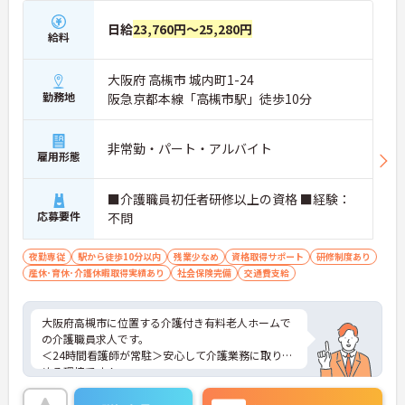
日給
23,760円～25,280円
給料
大阪府 高槻市 城内町1-24
勤務地
阪急京都本線「高槻市駅」徒歩10分
非常勤・パート・アルバイト
雇用形態
■介護職員初任者研修以上の資格 ■経験：
応募要件
不問
夜勤専従
駅から徒歩10分以内
残業少なめ
資格取得サポート
研修制度あり
産休･育休･介護休暇取得実績あり
社会保険完備
交通費支給
大阪府高槻市に位置する介護付き有料老人ホームで
の介護職員求人です。
＜24時間看護師が常駐＞安心して介護業務に取り組
める環境です！
＜夜勤専従＞日中の時間を有効活用したい方にもお
すすめです。