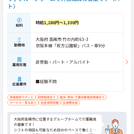
ト〉
時給
1,280円～1,330円
給料
大阪府 高槻市 竹の内町63-3
勤務地
京阪本線「枚方公園駅」バス・車9分
非常勤・パート・アルバイト
雇用形態
■経験不問
応募要件
資格取得サポート
研修制度あり
産休･育休･介護休暇取得実績あり
ボーナス・賞与あり
社会保険完備
交通費支給
大阪府高槻市に位置するグループホームで介護職員
の募集です！
シフトの相談も可能なため自分のペースで働くこと