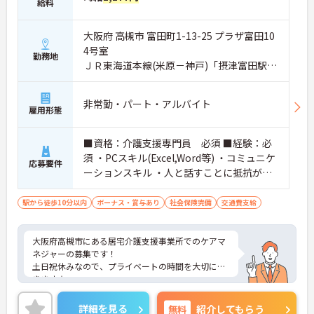
給料
大阪府 高槻市 富田町1-13-25 プラザ富田10
4号室
勤務地
ＪＲ東海道本線(米原－神戸)「摂津富田駅」
徒歩2分
非常勤・パート・アルバイト
雇用形態
■資格：介護支援専門員 必須 ■経験：必
須 ・PCスキル(Excel,Word等) ・コミュニケ
応募要件
ーションスキル ・人と話すことに抵抗がな
い方 上記の方歓迎
駅から徒歩10分以内
ボーナス・賞与あり
社会保険完備
交通費支給
大阪府高槻市にある居宅介護支援事業所でのケアマ
ネジャーの募集です！
土日祝休みなので、プライベートの時間を大切にで
きます☆
昇給・勤続賞与あり♪ 頑張りがしっかり反映され
ます！
詳細を見る
無料
紹介してもらう