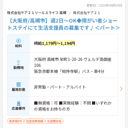
更新日：2026年08月05日
株式会社ケア２１リールスライフ 高槻
株式会社ケア２１
【大阪府/高槻市】週2日～OK◆障がい者ショー
トステイにて生活支援員の募集です♪＜パート＞
時給
1,179円～1,194円
給料
大阪府 高槻市 栄町1-20-26 ヴェルデ高御座
106
勤務地
阪急京都本線「総持寺駅」バス・車4分
非常勤・パート・アルバイト
雇用形態
■無資格：可 ■実務経験：不問 ■いずれか
応募要件
の資格をお持ちの方
無資格OK
社会保険完備
交通費支給