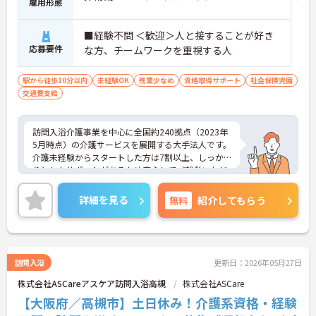
雇用形態
■経験不問 ＜歓迎＞人と接することが好き
応募要件
な方、チームワークを重視する人
駅から徒歩10分以内
未経験OK
残業少なめ
資格取得サポート
社会保険完備
交通費支給
訪問入浴介護事業を中心に全国約240拠点（2023年
5月時点）の介護サービスを展開する大手法人です。
介護未経験からスタートした方は7割以上、しっか
りとしたサポートがあるため安心してご就業いただ
けます。お風呂に入れなくて困っている方に、手を
差し伸べてあげられるとてもやりがいのあるお仕事
詳細を見る
無料
紹介してもらう
です。ご興味ある方には、面接対策ポイントなど、
さらに詳細をお話しいたしますのでお気軽にご相談
ください！
訪問入浴
更新日：2026年05月27日
株式会社ASCareアスケア訪問入浴高槻
株式会社ASCare
【大阪府／高槻市】土日休み！介護系資格・経験