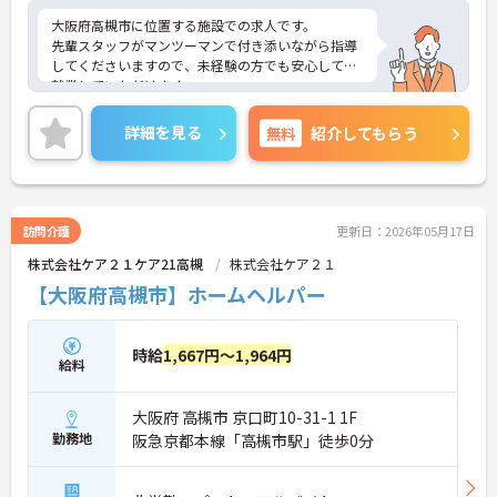
大阪府高槻市に位置する施設での求人です。
先輩スタッフがマンツーマンで付き添いながら指導
してくださいますので、未経験の方でも安心してご
就業していただけます。
職場での頑張りや、スキルアップもしっかりチェッ
クしてくれます。
詳細を見る
無料
紹介してもらう
ご興味のある方は、お気軽にお問い合わせくださ
い。
訪問介護
更新日：2026年05月17日
株式会社ケア２１ケア21高槻
株式会社ケア２１
【大阪府高槻市】ホームヘルパー
時給
1,667円～1,964円
給料
大阪府 高槻市 京口町10-31-1 1F
勤務地
阪急京都本線「高槻市駅」徒歩0分