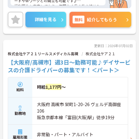
ートやWワークとの両立も可能です♪
福利厚生も充実しており、無理なく長く働き続けら
れる職場です。
ご興味のある方には、面接対策ポイントなどさらに
詳細を見る
無料
紹介してもらう
詳細をお話いたしますので、お気軽にご相談くださ
い。
更新日：2026年07月02日
株式会社ケア２１リールスメディカル高槻
株式会社ケア２１
【大阪府/高槻市】週3日～勤務可能♪デイサービ
スの介護ドライバーの募集です！＜パート＞
時給
1,177円
～
給料
大阪府 高槻市 栄町1-20-26 ヴェルデ高御座
106
勤務地
阪急京都本線「富田(大阪)駅」徒歩19分
非常勤・パート・アルバイト
雇用形態