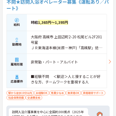
不問★訪問入浴オペレーター募集《運転あり／パ
ート》
時給
1,365円～1,395円
給料
大阪府 高槻市 上田辺町2-20 松尾ビル2F201
号室
勤務地
ＪＲ東海道本線(米原－神戸)「高槻駅」徒歩
3分
非常勤・パート・アルバイト
雇用形態
■経験不問 ＜歓迎＞人と接することが好
応募要件
きな方、チームワークを重視する人
駅から徒歩10分以内
未経験OK
残業少なめ
無資格OK
資格取得サポート
社会保険完備
交通費支給
訪問入浴介護事業を中心に全国約300拠点（2025年