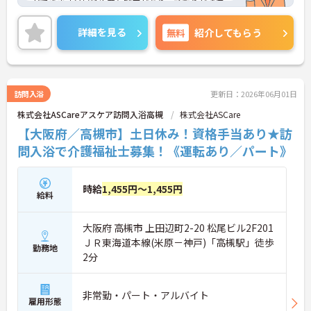
ができます◎昇給や賞与制度があり、頑張りが評価
されてしっかりと還元されます。さらに各種手当も
あるのは嬉しいポイントです◎資格取得支援制度も
詳細を見る
無料
紹介してもらう
あるため働きながら取得可能◎丁寧な研修とフォロ
ー体制で、ご自身のスキルアップもできます！
こちらの求人にご興味がございましたら面接のポイ
ントもお伝えしますので是非ご応募お待ちしており
ます。
訪問入浴
更新日：2026年06月01日
株式会社ASCareアスケア訪問入浴高槻
株式会社ASCare
【大阪府／高槻市】土日休み！資格手当あり★訪
問入浴で介護福祉士募集！《運転あり／パート》
時給
1,455円～1,455円
給料
大阪府 高槻市 上田辺町2-20 松尾ビル2F201
ＪＲ東海道本線(米原－神戸)「高槻駅」徒歩
勤務地
2分
非常勤・パート・アルバイト
雇用形態