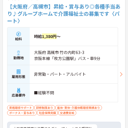
【大阪府／高槻市】昇給・賞与あり◎各種手当あ
り♪グループホームで介護福祉士の募集です〈パ
ート〉
時給
1,380円
～
給料
大阪府 高槻市 竹の内町63-3
勤務地
京阪本線「枚方公園駅」バス・車9分
非常勤・パート・アルバイト
雇用形態
■経験不問
応募要件
資格取得サポート
研修制度あり
産休･育休･介護休暇取得実績あり
ボーナス・賞与あり
社会保険完備
交通費支給