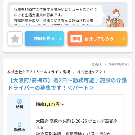
兵庫県尼崎市に位置する障がい者ショートステイに
おける生活支援員の募集です。
昇給制度があり、頑張りがきちんと評価される環境
です。また、福利厚生が充実しています。働きやす
い環境が整っており、安心して長くご勤務いただけ
ます。
詳細を見る
無料
紹介してもらう
ご興味のある方には、面接対策ポイントなど、さら
に詳細をご案内しますのでお気軽にご相談くださ
い！
更新日：2026年08月05日
株式会社ケア２１リールスライフ 高槻
株式会社ケア２１
【大阪府/高槻市】週2日～勤務可能♪施設の介護
ドライバーの募集です！＜パート＞
時給
1,177円
～
給料
大阪府 高槻市 栄町1-20-26 ヴェルデ高御座
106
勤務地
阪急京都本線「総持寺駅」バス・車4分