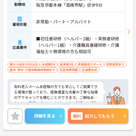
勤務地
阪急京都本線「高槻市駅」徒歩9分
非常勤・パート・アルバイト
雇用形態
■初任者研修（ヘルパー2級）・実務者研修
（ヘルパー1級）・介護職員基礎研修・介護
応募要件
福祉士※無資格の方も相談可
駅から徒歩10分以内
未経験OK
無資格OK
資格取得サポート
研修制度あり
産休･育休･介護休暇取得実績あり
社会保険完備
交通費支給
有料老人ホーム未経験の方でも安心してご就業でき
る環境が整っており、経験豊富な先輩の丁寧な指導
の下でキャリアを積むことができます。ご興味ある
方には、面接のポイントなど、さらに詳細をお話致
しますのでお気軽にご相談ください。
詳細を見る
無料
紹介してもらう