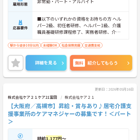
非常勤・パート・アルバイト
雇用形態
■以下のいずれかの資格をお持ちの方 ヘル
パー2級、初任者研修、ヘルパー1級、介護
応募要件
職員基礎研修課程修了、実務者研修、介護
福祉士
駅から徒歩10分以内
未経験OK
社会保険完備
交通費支給
詳細を見る
無料
紹介してもらう
更新日：2026年05月16日
株式会社ケア２１ケア21富田
株式会社ケア２１
【大阪府／高槻市】昇給・賞与あり♪居宅介護支
援事業所のケアマネジャーの募集です！＜パート
＞
時給
1,177円
～