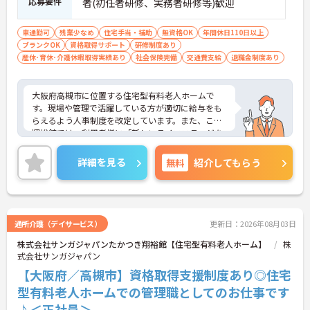
応募要件
者(初任者研修、実務者研修等)歓迎
車通勤可
残業少なめ
住宅手当・補助
無資格OK
年間休日110日以上
ブランクOK
資格取得サポート
研修制度あり
産休･育休･介護休暇取得実績あり
社会保険完備
交通費支給
退職金制度あり
大阪府高槻市に位置する住宅型有料老人ホームで
す。現場や管理で活躍している方が適切に給与をも
らえるよう人事制度を改定しています。また、ここ
翔裕館では、利用者様に「新しいライフステージを
楽しんで」暮らしていただけるよう、お食事やレク
リエーションなどを工夫して活動しています。ご興
詳細を見る
無料
紹介してもらう
味のある方には、面接対策ポイントなど、さらに詳
細をお話しいたしますのでお気軽にご相談くださ
い！
通所介護（デイサービス）
更新日：2026年08月03日
株式会社サンガジャパンたかつき翔裕館【住宅型有料老人ホーム】
株
式会社サンガジャパン
【大阪府／高槻市】資格取得支援制度あり◎住宅
型有料老人ホームでの管理職としてのお仕事です
♪＜正社員＞