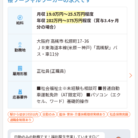
目標に寄り添う手厚いフォロー体制が整っていま
す。
月収
19.0万円～25.5万円
程度
年収
282万円～375万円
程度（賞与3.4ヶ月
給料
分の場合）
大阪府 高槻市 松原町17-36
ＪＲ東海道本線(米原－神戸)「高槻駅」バ
勤務地
ス・車11分
正社員(正職員)
雇用形態
■社会福祉士※未経験も相談可 ■普通自動
車運転免許（AT限定可） ■パソコン（エク
応募要件
セル、ワード）基礎的操作
駅から徒歩10分以内
日勤のみ
産休･育休･介護休暇取得実績あり
社会保険完備
退職金制度あり
日勤のみの勤務です！福利厚生充実しています◎ご