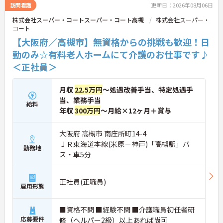
些細なことでも感謝を伝え合い、認め合えるため、
訪問看護
更新日：2026年08月06日
風通しが良くとてもあたたかい雰囲気の職場です。
株式会社スーパー・コートスーパー・コート高槻
株式会社スーパー・
また、「もっとこうしたら良くなるかも！」という
コート
現場の小さなアイデアを大切にしており、入社1日
目から誰でもいくつでも提案できる「フジキャタ提
【大阪府／高槻市】無資格からの挑戦も歓迎！日
案」制度があり、毎月役員がすべての提案に目を通
勤のみ☆有料老人ホームにて介護のお仕事です♪
します。自分の気づきが実際のサービス向上につな
＜正社員＞
がるため、やりがいを持って仕事に取り組めます。
月収
22.5万円
～処遇改善手当、特定処遇手
当、業務手当
給料
年収
300万円
～月給×12ヶ月＋賞与
大阪府 高槻市 南庄所町14-4
ＪＲ東海道本線(米原－神戸)「高槻駅」バ
勤務地
ス・車5分
正社員(正職員)
雇用形態
■資格不問 ■経験不問 ■介護職員初任者研
応募要件
修（ヘルパー2級）以上あれば尚可