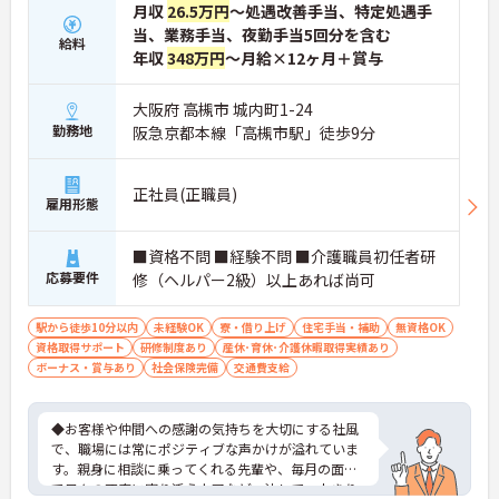
月収
26.5万円
～処遇改善手当、特定処遇手
当、業務手当、夜勤手当5回分を含む
給料
年収
348万円
～月給×12ヶ月＋賞与
大阪府 高槻市 城内町1-24
勤務地
阪急京都本線「高槻市駅」徒歩9分
正社員(正職員)
雇用形態
■資格不問 ■経験不問 ■介護職員初任者研
応募要件
修（ヘルパー2級）以上あれば尚可
駅から徒歩10分以内
未経験OK
寮・借り上げ
住宅手当・補助
無資格OK
資格取得サポート
研修制度あり
産休･育休･介護休暇取得実績あり
ボーナス・賞与あり
社会保険完備
交通費支給
◆お客様や仲間への感謝の気持ちを大切にする社風
で、職場には常にポジティブな声かけが溢れていま
す。親身に相談に乗ってくれる先輩や、毎月の面談
で日々の不安に寄り添う上司など、決して一人きり