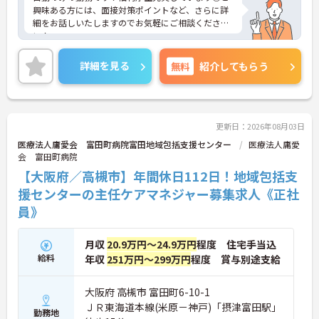
興味ある方には、面接対策ポイントなど、さらに詳
細をお話しいたしますのでお気軽にご相談くださ
い！
詳細を見る
無料
紹介してもらう
更新日：2026年08月03日
医療法人庸愛会 富田町病院富田地域包括支援センター
医療法人庸愛
会 富田町病院
【大阪府／高槻市】年間休日112日！地域包括支
援センターの主任ケアマネジャー募集求人《正社
員》
月収
20.9万円～24.9万円
程度 住宅手当込
給料
年収
251万円～299万円
程度 賞与別途支給
大阪府 高槻市 富田町6-10-1
ＪＲ東海道本線(米原－神戸)「摂津富田駅」
勤務地