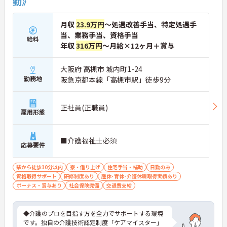
勤》
月収
23.9万円
～処遇改善手当、特定処遇手
当、業務手当、資格手当
給料
年収
316万円
～月給×12ヶ月＋賞与
大阪府 高槻市 城内町1-24
勤務地
阪急京都本線「高槻市駅」徒歩9分
正社員(正職員)
雇用形態
■介護福祉士必須
応募要件
駅から徒歩10分以内
寮・借り上げ
住宅手当・補助
日勤のみ
資格取得サポート
研修制度あり
産休･育休･介護休暇取得実績あり
ボーナス・賞与あり
社会保険完備
交通費支給
◆介護のプロを目指す方を全力でサポートする環境
です。独自の介護技術認定制度「ケアマイスター」