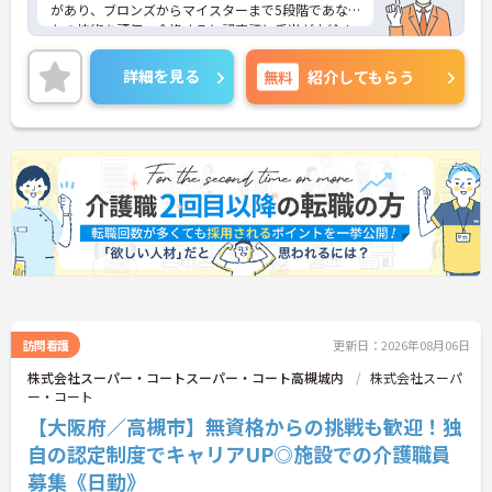
があり、ブロンズからマイスターまで5段階であな
たの技術を評価。合格すると認定証と手当が支給さ
れます。
◆スタッフ同士の繋がりを大切にするため「サンク
詳細を見る
無料
紹介してもらう
スバッジ」という素敵な制度を導入しています。ス
マホやパソコンから、部署や施設を超えた仲間に
「ありがとう」のバッジを送り合う仕組みで、毎月
1万5000以上もの感謝が行き交っています！どんな
些細なことでも感謝を伝え合い、認め合えるため、
風通しが良くとてもあたたかい雰囲気の職場です。
また、「もっとこうしたら良くなるかも！」という
現場の小さなアイデアを大切にしており、入社1日
目から誰でもいくつでも提案できる「フジキャタ提
案」制度があり、毎月役員がすべての提案に目を通
します。自分の気づきが実際のサービス向上につな
がるため、やりがいを持って仕事に取り組めます。
訪問看護
更新日：2026年08月06日
株式会社スーパー・コートスーパー・コート高槻城内
株式会社スーパ
ー・コート
【大阪府／高槻市】無資格からの挑戦も歓迎！独
自の認定制度でキャリアUP◎施設での介護職員
募集《日勤》