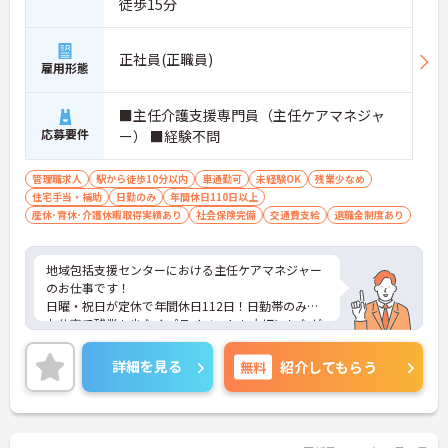
徒歩15分
正社員(正職員)
雇用形態
■主任介護支援専門員（主任ケアマネジャ
応募要件
ー） ■経験不問
管理職求人
駅から徒歩10分以内
車通勤可
未経験OK
残業少なめ
住宅手当・補助
日勤のみ
年間休日110日以上
産休･育休･介護休暇取得実績あり
社会保険完備
交通費支給
退職金制度あり
地域包括支援センターにおける主任ケアマネジャー
のお仕事です！
日曜・祝日が定休で年間休日112日！日勤帯のみの
お仕事で残業も少なくプライベートも大切にしなが
ら働けます。
ご興味ある方には、面接のポイントなど、さらに詳
詳細を見る
無料
紹介してもらう
細をお話致しますのでお気軽にご相談ください。