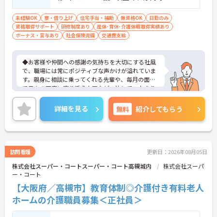
未経験OK
寮・借り上げ
住宅手当・補助
無資格OK
日勤のみ
資格取得サポート
研修制度あり
産休･育休･介護休暇取得実績あり
ボーナス・賞与あり
社会保険完備
交通費支給
◆お客様や仲間への感謝の気持ちを大切にする社風
で、職場には常にポジティブな声かけが溢れていま
す。親身に相談に乗ってくれる先輩や、毎月の面談
で日々の不安に寄り添う上司など、決して一人きり
にさせないフォロー体制が万全。心理的安全性が高
く、中途入社でも自然と馴染める職場です。
詳細を見る
無料
紹介してもらう
◆無資格からでもプロフェッショナルを目指せる
「資格取得支援制度」を完備しています。初任者研
修から国家資格である介護福祉士まで、現場での実
務経験を積みながら、会社からのバックアップを受
けて資格取得に挑戦できます。
訪問看護
更新日：2026年08月05日
◆法人独自の介護技術認定制度「ケアマイスター」
株式会社スーパー・コートスーパー・コート高槻城内
株式会社スーパ
により、身につけたスキルを5段階でしっかり評価
ー・コート
し手当で還元。さらに「目標管理シート」を用いた
月1回の上司との面談があり、一人ひとりの不安や
【大阪府／高槻市】教育体制◎介護付き有料老人
目標に寄り添う手厚いフォロー体制が整っていま
ホームの介護職員募集＜正社員＞
す。