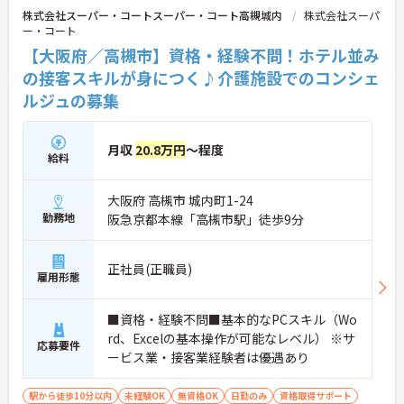
株式会社スーパー・コートスーパー・コート高槻城内
株式会社スーパ
イスター手当（最大月2万円）」のほか、資格取得
ー・コート
支援制度も完備。働きながら確かなキャリアと収入
アップを目指せる環境が整っています。
【大阪府／高槻市】資格・経験不問！ホテル並み
の接客スキルが身につく♪介護施設でのコンシェ
ルジュの募集
月収
20.8万円
～程度
給料
大阪府 高槻市 城内町1-24
勤務地
阪急京都本線「高槻市駅」徒歩9分
正社員(正職員)
雇用形態
■資格・経験不問■基本的なPCスキル（Wo
rd、Excelの基本操作が可能なレベル） ※サ
応募要件
ービス業・接客業経験者は優遇あり
駅から徒歩10分以内
未経験OK
無資格OK
日勤のみ
資格取得サポート