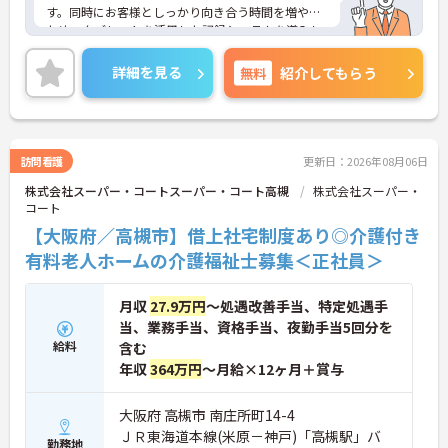
す。同時にお客様としっかり向き合う時間を増やす
ため、タブレットを活用した記録システムを導入し
て業務の効率化も進めています。お客様一人ひとり
の人生に深く寄り添えるやりがいのあるお仕事で
詳細を見る
無料
紹介してもらう
す。
◆部署や施設を超えてスタッフ同士で「ありがと
う」のバッジを送り合える「サンクスバッジ」制度
があります。社内全体で毎月1万5000以上のバッジ
が行き交うほど活発で、日々の感謝を大切にする文
訪問看護
更新日：2026年08月06日
化が根付いています。風通しが良く親身になってく
株式会社スーパー・コートスーパー・コート高槻
株式会社スーパー・
れる仲間が多いので、壁にぶつかっても安心して相
コート
談できるあたたかい雰囲気です。
◆プロの介護集団を目指す独自の介護技術認定制度
【大阪府／高槻市】借上社宅制度あり◎介護付き
「ケアマイスター」あり！また半年に1回「目標管
有料老人ホームの介護福祉士募集＜正社員＞
理シート」を作成し、月に1回上司と面談を行うこ
とで、自身の成長をしっかり実感しながら働けま
す。
月収
27.9万円
～処遇改善手当、特定処遇手
当、業務手当、資格手当、夜勤手当5回分を
給料
含む
年収
364万円
～月給×12ヶ月＋賞与
大阪府 高槻市 南庄所町14-4
ＪＲ東海道本線(米原－神戸)「高槻駅」バ
勤務地