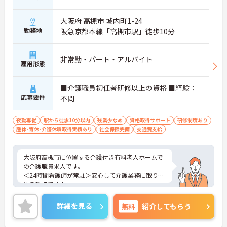
大阪府 高槻市 城内町1-24
勤務地
阪急京都本線「高槻市駅」徒歩10分
非常勤・パート・アルバイト
雇用形態
■介護職員初任者研修以上の資格 ■経験：
応募要件
不問
夜勤専従
駅から徒歩10分以内
残業少なめ
資格取得サポート
研修制度あり
産休･育休･介護休暇取得実績あり
社会保険完備
交通費支給
大阪府高槻市に位置する介護付き有料老人ホームで
の介護職員求人です。
＜24時間看護師が常駐＞安心して介護業務に取り組
める環境です！
＜夜勤専従＞日中の時間を有効活用したい方にもお
すすめです。
詳細を見る
無料
紹介してもらう
＜資格を活かす＞入居者様が安心・安全でいきいき
と生活していけるようサポートされています。