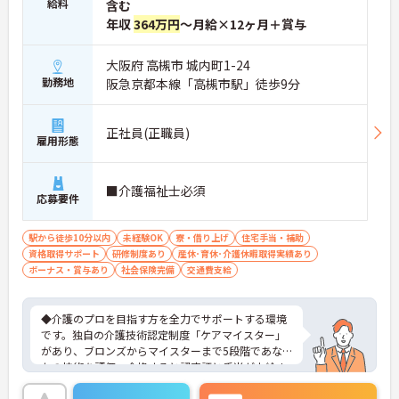
給料
含む
年収
364万円
～月給×12ヶ月＋賞与
大阪府 高槻市 城内町1-24
勤務地
阪急京都本線「高槻市駅」徒歩9分
正社員(正職員)
雇用形態
■介護福祉士必須
応募要件
駅から徒歩10分以内
未経験OK
寮・借り上げ
住宅手当・補助
資格取得サポート
研修制度あり
産休･育休･介護休暇取得実績あり
ボーナス・賞与あり
社会保険完備
交通費支給
◆介護のプロを目指す方を全力でサポートする環境
です。独自の介護技術認定制度「ケアマイスター」
があり、ブロンズからマイスターまで5段階であな
たの技術を評価。合格すると認定証と手当が支給さ
れます。
◆スタッフ同士の繋がりを大切にするため「サンク