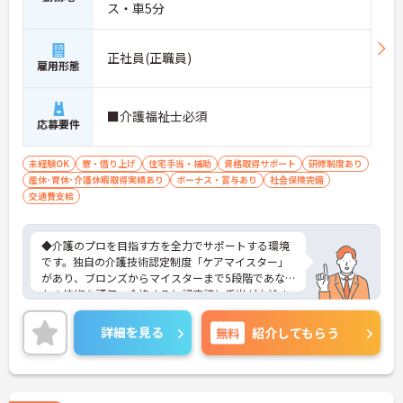
ス・車5分
正社員(正職員)
雇用形態
■介護福祉士必須
応募要件
未経験OK
寮・借り上げ
住宅手当・補助
資格取得サポート
研修制度あり
産休･育休･介護休暇取得実績あり
ボーナス・賞与あり
社会保険完備
交通費支給
◆介護のプロを目指す方を全力でサポートする環境
です。独自の介護技術認定制度「ケアマイスター」
があり、ブロンズからマイスターまで5段階であな
たの技術を評価。合格すると認定証と手当が支給さ
れます。
◆スタッフ同士の繋がりを大切にするため「サンク
詳細を見る
無料
紹介してもらう
スバッジ」という素敵な制度を導入しています。ス
マホやパソコンから、部署や施設を超えた仲間に
「ありがとう」のバッジを送り合う仕組みで、毎月
1万5000以上もの感謝が行き交っています！どんな