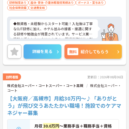
研修制度あり
産休･育休･介護休暇取得実績あり
ボーナス・賞与あり
社会保険完備
交通費支給
◆無資格・未経験からスタート可能！入社後は丁寧
なOJT研修に加え、ホテル並みの接客・接遇に関す
る研修や勉強会が用意されています。サービス業の
経験を活かしたい方はもちろん、現場業務以外の形
で医療・介護業界に携わりたい方にも安心のサポー
ト体制です。
詳細を見る
無料
紹介してもらう
◆受付やご家族の案内といった基本業務にとどまら
ず、ご入居者様向けのイベント企画・運営や、写
真・動画を使ったSNSの更新などもお任せします。
あなたのアイデアで施設を盛り上げ、たくさんの笑
顔を引き出せるお仕事です
訪問看護
更新日：2026年08月06日
◆「接客・接遇手当（最大月3万円）」や「ケアマ
株式会社スーパー・コートスーパー・コート高槻
株式会社スーパー・
イスター手当（最大月2万円）」のほか、資格取得
コート
支援制度も完備。働きながら確かなキャリアと収入
アップを目指せる環境が整っています。
【大阪府／高槻市】月給30万円～♪「ありがと
う」が飛び交うあたたかい職場！施設でのケアマ
ネジャー募集
月収
30.0万円
～業務手当＋職務手当＋資格