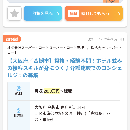
業施設、病院やオフィスビルなど、異業種での清
掃・クリーニング経験がある方もスキルを存分に活
かしてご活躍いただけます。
詳細を見る
無料
紹介してもらう
◆安定の正社員雇用で、賞与年2回や最大5万円の通
勤手当、食事補助など待遇面がしっかり整っていま
す。入社後の丁寧なOJT研修に加え、資格取得支援
制度も完備されているため、働きながら確かなステ
ップアップを目指せる環境です。
訪問看護
更新日：2026年08月06日
株式会社スーパー・コートスーパー・コート高槻
株式会社スーパー・
コート
【大阪府／高槻市】資格・経験不問！ホテル並み
の接客スキルが身につく♪介護施設でのコンシェ
ルジュの募集
月収
20.8万円
～程度
給料
大阪府 高槻市 南庄所町14-4
ＪＲ東海道本線(米原－神戸)「高槻駅」バ
勤務地
ス・車5分