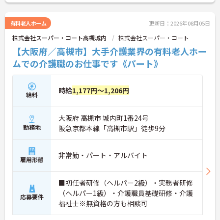
ご興味のある方には、面接対策ポイント等、さらに
詳細をお話ししますのでお気軽にご相談ください！
有料老人ホーム
更新日：2026年08月05日
株式会社スーパー・コート高槻城内
株式会社スーパー・コート
【大阪府／高槻市】大手介護業界の有料老人ホー
ムでの介護職のお仕事です《パート》
時給
1,177円～1,206円
給料
大阪府 高槻市 城内町1番24号
勤務地
阪急京都本線「高槻市駅」徒歩9分
非常勤・パート・アルバイト
雇用形態
■初任者研修（ヘルパー2級）・実務者研修
（ヘルパー1級）・介護職員基礎研修・介護
応募要件
福祉士※無資格の方も相談可