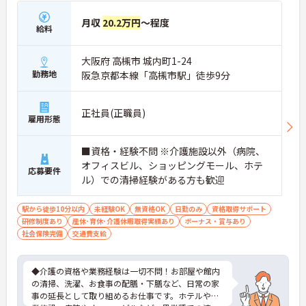
月収
20.2万円
～程度
給料
大阪府 高槻市 城内町1-24
勤務地
阪急京都本線「高槻市駅」徒歩9分
正社員(正職員)
雇用形態
■資格・経験不問 ※介護施設以外（病院、
オフィスビル、ショッピングモール、ホテ
応募要件
ル）での清掃経験がある方も歓迎
駅から徒歩10分以内
未経験OK
無資格OK
日勤のみ
資格取得サポート
研修制度あり
産休･育休･介護休暇取得実績あり
ボーナス・賞与あり
社会保険完備
交通費支給
◆介護の資格や業務経験は一切不問！お部屋や館内
の清掃、洗濯、お食事の配膳・下膳など、日常の家
事の延長として取り組めるお仕事です。ホテルや商