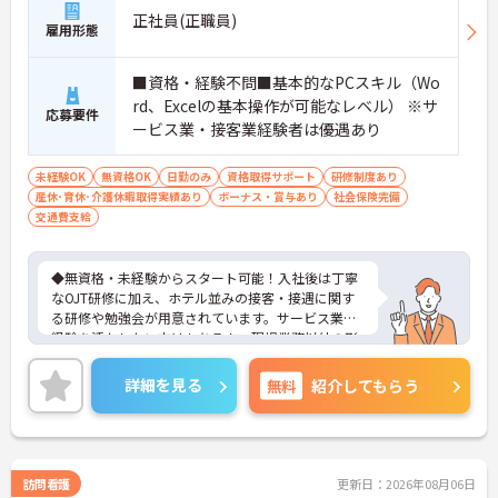
正社員(正職員)
雇用形態
■資格・経験不問■基本的なPCスキル（Wo
rd、Excelの基本操作が可能なレベル） ※サ
応募要件
ービス業・接客業経験者は優遇あり
未経験OK
無資格OK
日勤のみ
資格取得サポート
研修制度あり
産休･育休･介護休暇取得実績あり
ボーナス・賞与あり
社会保険完備
交通費支給
◆無資格・未経験からスタート可能！入社後は丁寧
なOJT研修に加え、ホテル並みの接客・接遇に関す
る研修や勉強会が用意されています。サービス業の
経験を活かしたい方はもちろん、現場業務以外の形
で医療・介護業界に携わりたい方にも安心のサポー
ト体制です。
詳細を見る
無料
紹介してもらう
◆受付やご家族の案内といった基本業務にとどまら
ず、ご入居者様向けのイベント企画・運営や、写
真・動画を使ったSNSの更新などもお任せします。
あなたのアイデアで施設を盛り上げ、たくさんの笑
顔を引き出せるお仕事です
訪問看護
更新日：2026年08月06日
◆「接客・接遇手当（最大月3万円）」や「ケアマ