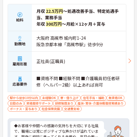
月収
22.5万円
～処遇改善手当、特定処遇手
当、業務手当
給料
年収
300万円
～月給×12ヶ月＋賞与
大阪府 高槻市 城内町1-24
勤務地
阪急京都本線「高槻市駅」徒歩9分
正社員(正職員)
雇用形態
■資格不問 ■経験不問 ■介護職員初任者研
応募要件
修（ヘルパー2級）以上あれば尚可
駅から徒歩10分以内
未経験OK
寮・借り上げ
住宅手当・補助
無資格OK
日勤のみ
資格取得サポート
研修制度あり
産休･育休･介護休暇取得実績あり
ボーナス・賞与あり
社会保険完備
交通費支給
◆お客様や仲間への感謝の気持ちを大切にする社風
で、職場には常にポジティブな声かけが溢れていま
す。親身に相談に乗ってくれる先輩や、毎月の面談