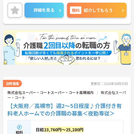
にさせないフォロー体制が万全。心理的安全性が高
く、中途入社でも自然と馴染める職場です。
詳細を見る
無料
紹介してもらう
◆無資格からでもプロフェッショナルを目指せる
「資格取得支援制度」を完備しています。初任者研
修から国家資格である介護福祉士まで、現場での実
務経験を積みながら、会社からのバックアップを受
けて資格取得に挑戦できます。
◆法人独自の介護技術認定制度「ケアマイスター」
により、身につけたスキルを5段階でしっかり評価
し手当で還元。さらに「目標管理シート」を用いた
月1回の上司との面談があり、一人ひとりの不安や
目標に寄り添う手厚いフォロー体制が整っていま
す。
訪問看護
更新日：2026年08月05日
株式会社スーパー・コートスーパー・コート高槻城内
株式会社スーパ
ー・コート
【大阪府／高槻市】週2～5日程度♪介護付き有
料老人ホームでの介護職の募集＜夜勤専従＞
日給
23,760円～25,280円
給料