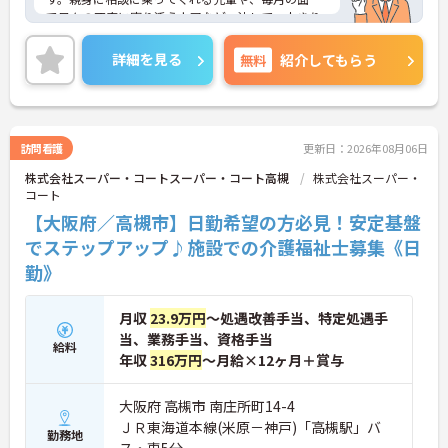
で日々の不安に寄り添う上司など、決して一人きり
にさせないフォロー体制が万全。心理的安全性が高
く、中途入社でも自然と馴染める職場です。
詳細を見る
無料
紹介してもらう
◆無資格からでもプロフェッショナルを目指せる
「資格取得支援制度」を完備しています。初任者研
修から国家資格である介護福祉士まで、現場での実
務経験を積みながら、会社からのバックアップを受
けて資格取得に挑戦できます。
訪問看護
更新日：2026年08月06日
◆法人独自の介護技術認定制度「ケアマイスター」
株式会社スーパー・コートスーパー・コート高槻
株式会社スーパー・
により、身につけたスキルを5段階でしっかり評価
コート
し手当で還元。さらに「目標管理シート」を用いた
月1回の上司との面談があり、一人ひとりの不安や
【大阪府／高槻市】日勤希望の方必見！安定基盤
目標に寄り添う手厚いフォロー体制が整っていま
でステップアップ♪施設での介護福祉士募集《日
す。
勤》
月収
23.9万円
～処遇改善手当、特定処遇手
当、業務手当、資格手当
給料
年収
316万円
～月給×12ヶ月＋賞与
大阪府 高槻市 南庄所町14-4
ＪＲ東海道本線(米原－神戸)「高槻駅」バ
勤務地