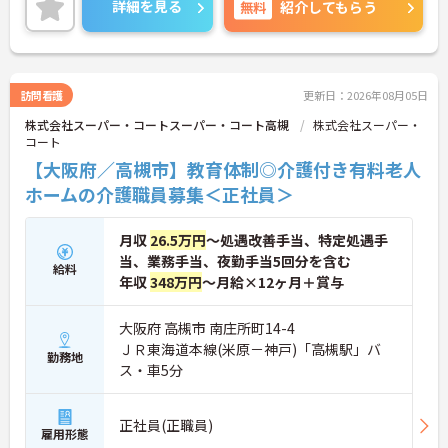
詳細を見る
無料
紹介してもらう
スバッジ」という素敵な制度を導入しています。ス
マホやパソコンから、部署や施設を超えた仲間に
「ありがとう」のバッジを送り合う仕組みで、毎月
1万5000以上もの感謝が行き交っています！どんな
些細なことでも感謝を伝え合い、認め合えるため、
訪問看護
更新日：2026年08月05日
風通しが良くとてもあたたかい雰囲気の職場です。
株式会社スーパー・コートスーパー・コート高槻
株式会社スーパー・
また、「もっとこうしたら良くなるかも！」という
コート
現場の小さなアイデアを大切にしており、入社1日
目から誰でもいくつでも提案できる「フジキャタ提
【大阪府／高槻市】教育体制◎介護付き有料老人
案」制度があり、毎月役員がすべての提案に目を通
ホームの介護職員募集＜正社員＞
します。自分の気づきが実際のサービス向上につな
がるため、やりがいを持って仕事に取り組めます。
月収
26.5万円
～処遇改善手当、特定処遇手
当、業務手当、夜勤手当5回分を含む
給料
年収
348万円
～月給×12ヶ月＋賞与
大阪府 高槻市 南庄所町14-4
ＪＲ東海道本線(米原－神戸)「高槻駅」バ
勤務地
ス・車5分
正社員(正職員)
雇用形態