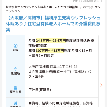
更新日：2026年08月03日
株式会社サンガジャパン有料老人ホームたかつき翔裕館
株式会社サン
ガジャパン
【大阪府／高槻市】福利厚生充実◎リフレッシュ
休暇あり♪住宅型有料老人ホームでの介護職員募
集
月収
24.3万円～29.6万円
程度 諸手当込み ※
夜勤4回想定
給料
年収
307万円～413万円
程度 月収×12ヶ月
＋賞与2ヶ月想定
大阪府 高槻市 西真上1丁目36-15
ＪＲ東海道本線(米原－神戸)「高槻駅」バ
勤務地
ス・車6分
正社員(正職員)
雇用形態
■資格、経験不問 ■介護職経験者、有資格