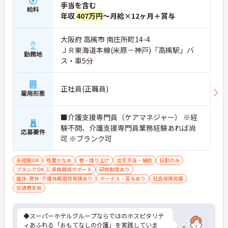
手当を含む
給料
年収
407万円
～月給×12ヶ月＋賞与
大阪府 高槻市 南庄所町14-4
ＪＲ東海道本線(米原－神戸)「高槻駅」バ
勤務地
ス・車5分
正社員(正職員)
雇用形態
■介護支援専門員（ケアマネジャー） ※経
験不問、介護支援専門員業務経験あれば尚
応募要件
可 ※ブランク可
未経験OK
残業少なめ
寮・借り上げ
住宅手当・補助
日勤のみ
ブランクOK
資格取得サポート
研修制度あり
産休･育休･介護休暇取得実績あり
ボーナス・賞与あり
社会保険完備
交通費支給
◆スーパーホテルグループならではのホスピタリテ
ィあふれる「おもてなしの介護」を実践していま