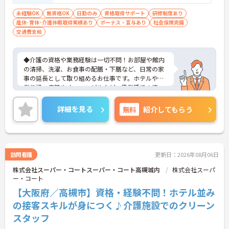
未経験OK
無資格OK
日勤のみ
資格取得サポート
研修制度あり
産休･育休･介護休暇取得実績あり
ボーナス・賞与あり
社会保険完備
交通費支給
◆介護の資格や業務経験は一切不問！お部屋や館内
の清掃、洗濯、お食事の配膳・下膳など、日常の家
事の延長として取り組めるお仕事です。ホテルや商
業施設、病院やオフィスビルなど、異業種での清
掃・クリーニング経験がある方もスキルを存分に活
かしてご活躍いただけます。
詳細を見る
無料
紹介してもらう
◆安定の正社員雇用で、賞与年2回や最大5万円の通
勤手当、食事補助など待遇面がしっかり整っていま
す。入社後の丁寧なOJT研修に加え、資格取得支援
制度も完備されているため、働きながら確かなステ
ップアップを目指せる環境です。
訪問看護
更新日：2026年08月06日
株式会社スーパー・コートスーパー・コート高槻城内
株式会社スーパ
ー・コート
【大阪府／高槻市】資格・経験不問！ホテル並み
の接客スキルが身につく♪介護施設でのクリーン
スタッフ