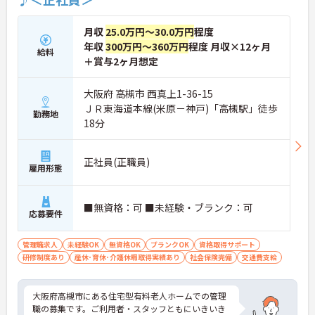
月収
25.0万円～30.0万円
程度
年収
300万円～360万円
程度 月収×12ヶ月
給料
＋賞与2ヶ月想定
大阪府 高槻市 西真上1-36-15
ＪＲ東海道本線(米原－神戸)「高槻駅」徒歩
勤務地
18分
正社員(正職員)
雇用形態
■無資格：可 ■未経験・ブランク：可
応募要件
管理職求人
未経験OK
無資格OK
ブランクOK
資格取得サポート
研修制度あり
産休･育休･介護休暇取得実績あり
社会保険完備
交通費支給
大阪府高槻市にある住宅型有料老人ホームでの管理
職の募集です。ご利用者・スタッフともにいきいき