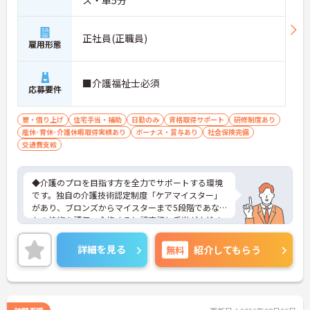
ス・車5分
正社員(正職員)
雇用形態
■介護福祉士必須
応募要件
寮・借り上げ
住宅手当・補助
日勤のみ
資格取得サポート
研修制度あり
産休･育休･介護休暇取得実績あり
ボーナス・賞与あり
社会保険完備
交通費支給
◆介護のプロを目指す方を全力でサポートする環境
です。独自の介護技術認定制度「ケアマイスター」
があり、ブロンズからマイスターまで5段階であな
たの技術を評価。合格すると認定証と手当が支給さ
れます。
◆スタッフ同士の繋がりを大切にするため「サンク
詳細を見る
無料
紹介してもらう
スバッジ」という素敵な制度を導入しています。ス
マホやパソコンから、部署や施設を超えた仲間に
「ありがとう」のバッジを送り合う仕組みで、毎月
1万5000以上もの感謝が行き交っています！どんな
些細なことでも感謝を伝え合い、認め合えるため、