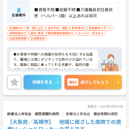
■資格不問 ■経験不問 ■介護職員初任者研
応募要件
修（ヘルパー2級）以上あれば尚可
未経験OK
寮・借り上げ
住宅手当・補助
無資格OK
資格取得サポート
研修制度あり
産休･育休･介護休暇取得実績あり
ボーナス・賞与あり
社会保険完備
交通費支給
◆お客様や仲間への感謝の気持ちを大切にする社風
で、職場には常にポジティブな声かけが溢れていま
す。親身に相談に乗ってくれる先輩や、毎月の面談
で日々の不安に寄り添う上司など、決して一人きり
にさせないフォロー体制が万全。心理的安全性が高
く、中途入社でも自然と馴染める職場です。
詳細を見る
無料
紹介してもらう
◆無資格からでもプロフェッショナルを目指せる
「資格取得支援制度」を完備しています。初任者研
修から国家資格である介護福祉士まで、現場での実
務経験を積みながら、会社からのバックアップを受
けて資格取得に挑戦できます。
更新日：2026年08月03日
◆法人独自の介護技術認定制度「ケアマイスター」
医療法人祥佑会 藤田胃腸科病院
医療法人祥佑会 藤田胃腸科病院
により、身につけたスキルを5段階でしっかり評価
【大阪府／高槻市】 地域に根ざした病院での医
し手当で還元。さらに「目標管理シート」を用いた
月1回の上司との面談があり、一人ひとりの不安や
療ソーシャルワーカーの求人です