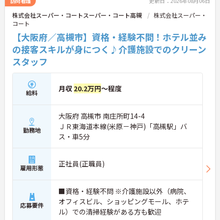
訪問看護
更新日：2026年08月06日
風通しが良くとてもあたたかい雰囲気の職場です。
株式会社スーパー・コートスーパー・コート高槻
株式会社スーパー・
また、「もっとこうしたら良くなるかも！」という
コート
現場の小さなアイデアを大切にしており、入社1日
目から誰でもいくつでも提案できる「フジキャタ提
【大阪府／高槻市】資格・経験不問！ホテル並み
案」制度があり、毎月役員がすべての提案に目を通
の接客スキルが身につく♪介護施設でのクリーン
します。自分の気づきが実際のサービス向上につな
スタッフ
がるため、やりがいを持って仕事に取り組めます。
月収
20.2万円
～程度
給料
大阪府 高槻市 南庄所町14-4
ＪＲ東海道本線(米原－神戸)「高槻駅」バ
勤務地
ス・車5分
正社員(正職員)
雇用形態
■資格・経験不問 ※介護施設以外（病院、
オフィスビル、ショッピングモール、ホテ
応募要件
ル）での清掃経験がある方も歓迎