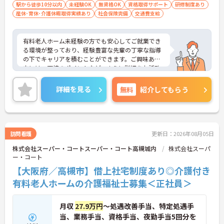
駅から徒歩10分以内
未経験OK
無資格OK
資格取得サポート
研修制度あり
産休･育休･介護休暇取得実績あり
社会保険完備
交通費支給
有料老人ホーム未経験の方でも安心してご就業でき
る環境が整っており、経験豊富な先輩の丁寧な指導
の下でキャリアを積むことができます。ご興味ある
方には、面接のポイントなど、さらに詳細をお話致
しますのでお気軽にご相談ください。
詳細を見る
無料
紹介してもらう
訪問看護
更新日：2026年08月05日
株式会社スーパー・コートスーパー・コート高槻城内
株式会社スーパ
ー・コート
【大阪府／高槻市】借上社宅制度あり◎介護付き
有料老人ホームの介護福祉士募集＜正社員＞
月収
27.9万円
～処遇改善手当、特定処遇手
当、業務手当、資格手当、夜勤手当5回分を