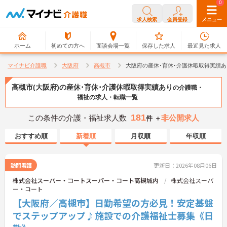
0
0
求人検索
会員登録
メニュー
ホーム
初めての方へ
面談会場一覧
保存した求人
最近見た求人
マイナビ介護職
大阪府
高槻市
大阪府の産休･育休･介護休暇取得実績
高槻市(大阪府)の産休･育休･介護休暇取得実績あり
の介護職・
福祉の求人・転職一覧
181
この条件の介護・福祉求人数
非公開求人
件 ＋
おすすめ順
新着順
月収順
年収順
訪問看護
更新日：2026年08月06日
株式会社スーパー・コートスーパー・コート高槻城内
株式会社スーパ
ー・コート
【大阪府／高槻市】日勤希望の方必見！安定基盤
でステップアップ♪施設での介護福祉士募集《日