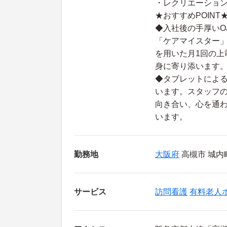
・レクリエーショ
★おすすめPOINT
◆入社後の手厚いO
「ケアマイスター
を用いた月1回の上
身に寄り添います
◆タブレットによ
います。スタッフ
向き合い、心を通
います。
勤務地
大阪府
高槻市 城内町
サービス
訪問看護
有料老人