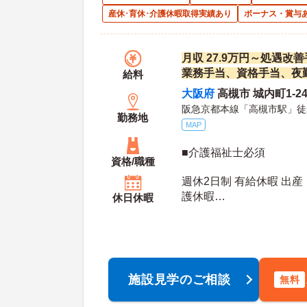
産休･育休･介護休暇取得実績あり
ボーナス・賞与
月収 27.9万円～処遇
業務手当、資格手当、夜
給料
大阪府
高槻市 城内町1-2
阪急京都本線「高槻市駅」徒
勤務地
MAP
■介護福祉士必須
資格/職種
週休2日制 有給休暇 出産
護休暇
休日休暇
年間休
施設見学のご相談
無料