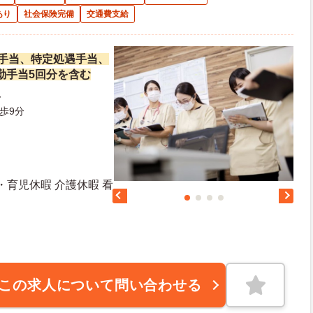
あり
社会保険完備
交通費支給
改善手当、特定処遇手当、
勤手当5回分を含む
4
歩9分
・育児休暇 介護休暇 看
日日数：107日 初年度有給日数：10日
この求人について問い合わせる