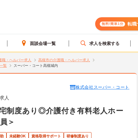
転職
無料!簡単1分
面談会場一覧
求人を検索する
護職・ヘルパー求人
高槻市の介護職・ヘルパー求人
一覧
スーパー・コート高槻城内
株式会社スーパー・コート
求人
宅制度あり◎介護付き有料老人ホー
員＞
助
未経験OK
資格取得サポート
研修制度あり